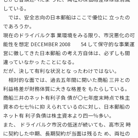
している。
では、安全志向の日本郵船はここで優位に 立ったの
であろうか。
現在のドライバルク事 業環境をみる限り、市況悪化の可
能性を想定 DECEMBER 2008 54 して保守的な事業運
営に徹してきた日本郵船 の考え方自体は、必ずしも間
違っていなかっ たことになる。
だが、決して有利な状況とな ったわけではない。
相対的な面では、過去五年間に開いた商船 三井との
利益格差が財務体質に大きな格差を もたらしている。
商船三井のネット有利子負 債が〇七年度末時点で株主
資本の七七％に抑 えられているのに対し、日本郵船の
ネット有 利子負債は株主資本より四一％多い。
また、 ドライバルク市況の低迷が続いても、高市況 時
に契約した中期、長期契約が当面は残るた め、両社の