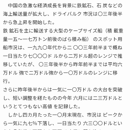
中国の急激な経済成長を背景に鉄鉱石、石 炭などの
海上輸送量が拡大し、ドライバルク 市況は〇三年後半
から急上昇を開始した。
鉄 鉱石を主に輸送する大型のケープサイズ船（積 載重
量一五〜一七万トン前後のばら積み船） のスポット用
船市況は、一九九〇年代から二 〇〇三年前半まで概ね
一日当たり七〇〇〇ド ルから二万ドル超のレンジで推
移していたが、 〇三年後半から昨年前半までは平均六
万ドル 強で二万ドル強から一〇万ドルのレンジに移
行。
さらに昨年後半からは一気に一〇万ドル の大台を突破
し、短い調整を経たものの今年 六月には二三万ドルと
いうとてつもない高値 を記録した。
しかし四カ月たった一〇月末現在、市況は ピークか
ら一気に九七％下落し、一日当たり 六三〇〇ドルとい