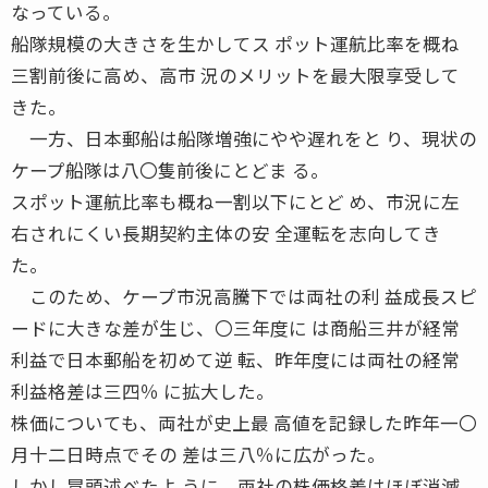
なっている。
船隊規模の大きさを生かしてス ポット運航比率を概ね
三割前後に高め、高市 況のメリットを最大限享受して
きた。
一方、日本郵船は船隊増強にやや遅れをと り、現状の
ケープ船隊は八〇隻前後にとどま る。
スポット運航比率も概ね一割以下にとど め、市況に左
右されにくい長期契約主体の安 全運転を志向してき
た。
このため、ケープ市況高騰下では両社の利 益成長スピ
ードに大きな差が生じ、〇三年度に は商船三井が経常
利益で日本郵船を初めて逆 転、昨年度には両社の経常
利益格差は三四％ に拡大した。
株価についても、両社が史上最 高値を記録した昨年一〇
月十二日時点でその 差は三八％に広がった。
しかし冒頭述べたよ うに、両社の株価格差はほぼ消滅