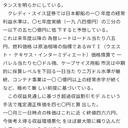
タンスを明らかにしている。
クレディ・スイス証券では日本郵船の一〇 年度の経常
利益水準は、〇七年度実績（一九 八四億円）の三分の
一以下の五七〇億円に低 下すると予想している。
これは来年度以降の 為替レートは一ドル当たり八五
円、燃料価格 は原油相場の指標であるＷＴＩ（ウエス
ト・ テキサス・インターミディエート）価格換算で 一
バレル当たり七〇ドル強、ケープサイズ用船 市況は中期
的に採算レベルを下回る一日当た り二万ドル水準が継
続、コンテナ事業は一〇 〇億円以上の経常赤字が続く
など、極めて厳 しい前提に基づいている。
この収益見通しに基づき超過収益割引モデ ルという
手法で推定適正株価を四七〇円と算 出した。
一〇月三一日時点の株価はこれに近 く終値四六六円、
今後考え得る収益環境悪化 をほぼ最大限に織り込んだ