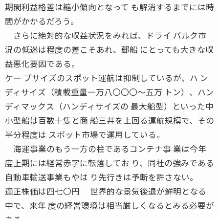
期間利益格差は縮小傾向となって も解消するまでには時
間がかかるだろう。
さらに絶対的な収益状況をみれば、ドライ バルク市
況の低迷は程度の差こそあれ、郵船 にとっても大きな収
益悪化要因である。
ケー プサイズのスポット運航は抑制しているが、ハ ン
ディサイズ（積載重量一万八〇〇〇〜五万 トン）、ハン
ディマックス（ハンディサイズの 最大船型）といった中
小型船は百数十隻と商 船三井を上回る運航規模で、その
半分程度は スポット市場で運用している。
海運事業のもう一方の柱であるコンテナ事 業は今年
度上期には経常赤字に転落してお り、同社の強みである
自動車輸送事業もやは り先行きは予断を許さない。
適正株価は四七〇円 世界的な景気後退が鮮明となる
中で、来年 度の経営環境は相当厳しくなるとみる必要が