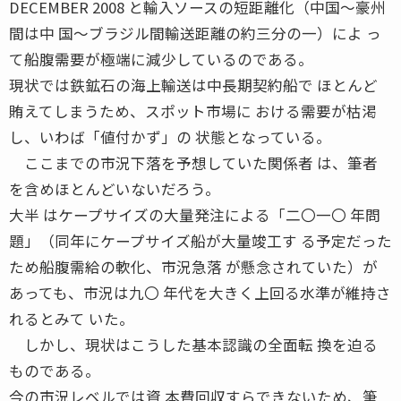
DECEMBER 2008 と輸入ソースの短距離化（中国〜豪州
間は中 国〜ブラジル間輸送距離の約三分の一）によ っ
て船腹需要が極端に減少しているのである。
現状では鉄鉱石の海上輸送は中長期契約船で ほとんど
賄えてしまうため、スポット市場に おける需要が枯渇
し、いわば「値付かず」の 状態となっている。
ここまでの市況下落を予想していた関係者 は、筆者
を含めほとんどいないだろう。
大半 はケープサイズの大量発注による「二〇一〇 年問
題」（同年にケープサイズ船が大量竣工す る予定だった
ため船腹需給の軟化、市況急落 が懸念されていた）が
あっても、市況は九〇 年代を大きく上回る水準が維持さ
れるとみて いた。
しかし、現状はこうした基本認識の全面転 換を迫る
ものである。
今の市況レベルでは資 本費回収すらできないため、筆