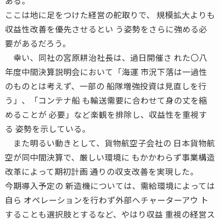
ある。
ここは地に足をつけた経営の舵取りで、 規模拡大よりも
収益性改善を優先させるとい う姿勢をさらに強める必
要があるだろう。
幸い、同社の宮原耕治社長は、過日開催さ れた〇八
年度中間決算説明会において「海運 市況下落は一過性
のものとは考えず、一部の 船隊増強投資は見直しを行
う」、「コンテナ船 も輸送需要に合わせて身の丈を縮
めることが 必要」など楽観を排除し、収益性を重視す
る 姿勢を示している。
また明るい動きとして、貨物航空子会社の 日本貨物航
空が同中間決算で、厳しい環境に もかかわらず事業構造
改革によって期初計画 通りの収支改善を実現した。
今期導入予定の 新造機については、需給環境によっては
自ら オペレーションを行わず外部へチャーターアウ ト
することも選択肢とするなど、やはり収益 重視の経営ス