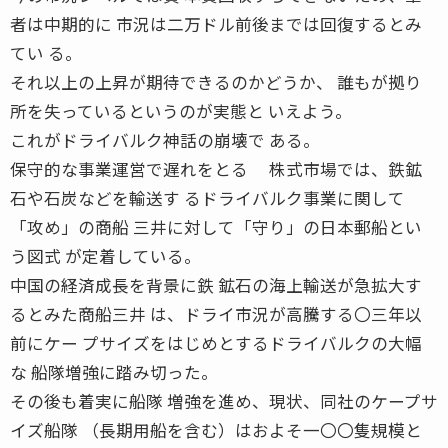
者は中期的に 市況は二万ドル前後までは回復するとみ
てい る。
それ以上の上昇が期待できるのかどうか、 誰もが拠り
所を失っているというのが実態と いえよう。
これがドライバルク神話の崩壊で ある。
保守的な事業運営で遅れをとる 株式市場では、鉄鉱
石や石炭などを輸送す るドライバルク事業に関して
「攻め」の商船 三井に対して「守り」の日本郵船とい
う図式 が定着している。
中国の経済成長を背景に鉄 鉱石の海上輸送が急拡大す
るとみた商船三井 は、ドライ市況が高騰する〇三年以
前にケー プサイズをはじめとするドライバルクの大幅
な 船隊増強に踏み切った。
その後も着実に船隊 増強を進め、現状、同社のケープサ
イズ船隊 （長期用船を含む）はおよそ一〇〇隻規模と