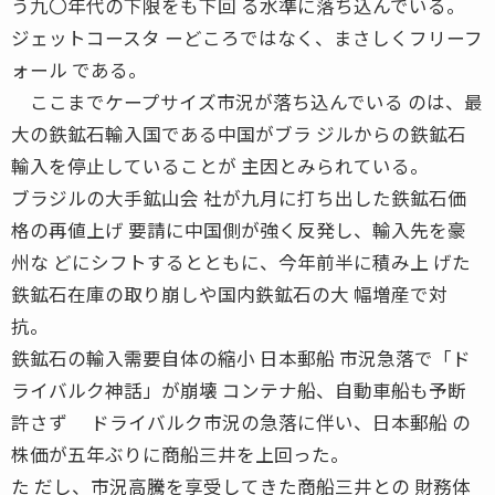
う九〇年代の下限をも下回 る水準に落ち込んでいる。
ジェットコースタ ーどころではなく、まさしくフリーフ
ォール である。
ここまでケープサイズ市況が落ち込んでいる のは、最
大の鉄鉱石輸入国である中国がブラ ジルからの鉄鉱石
輸入を停止していることが 主因とみられている。
ブラジルの大手鉱山会 社が九月に打ち出した鉄鉱石価
格の再値上げ 要請に中国側が強く反発し、輸入先を豪
州な どにシフトするとともに、今年前半に積み上 げた
鉄鉱石在庫の取り崩しや国内鉄鉱石の大 幅増産で対
抗。
鉄鉱石の輸入需要自体の縮小 日本郵船 市況急落で「ド
ライバルク神話」が崩壊 コンテナ船、自動車船も予断
許さず ドライバルク市況の急落に伴い、日本郵船 の
株価が五年ぶりに商船三井を上回った。
た だし、市況高騰を享受してきた商船三井との 財務体