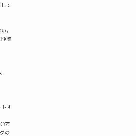
討して
ない。
国企業
い。
ートす
〇〇万
ングの