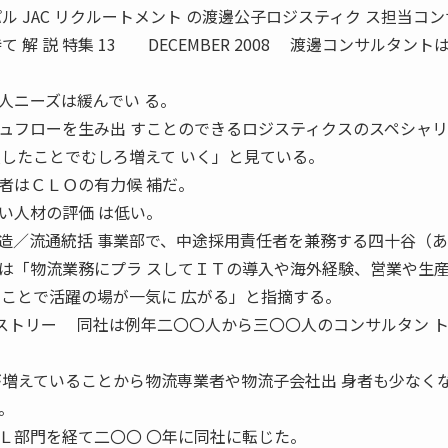
ル JAC リクルートメント の渡邊公子ロジスティク ス担当コ
 解 説 特集 13 DECEMBER 2008 渡邊コンサルタント
人ニーズは緩んでい る。
ュフローを生み出 すことのできるロジスティクスのスペシャ
入したことでむしろ増えて いく」と見ている。
者はＣＬＯの有力候 補だ。
い人材の評価 は低い。
造／流通統括 事業部で、中途採用責任者を兼務する四十谷（あ
は「物流業務にプラ スしてＩＴの導入や海外経験、営業や生
ることで活躍の場が一気に 広がる」と指摘する。
ストリー 同社は例年二〇〇人から三〇〇人のコンサルタン 
が増えていることから物流専業者や物流子会社出 身者も少なく
。
Ｌ部門を経て二〇〇 〇年に同社に転じた。