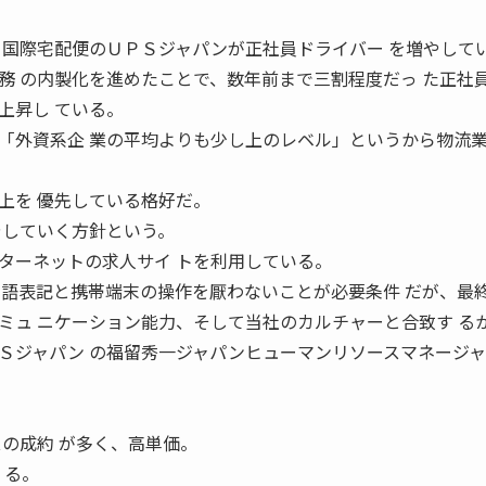
際宅配便のＵＰＳジャパンが正社員ドライバー を増やして
務 の内製化を進めたことで、数年前まで三割程度だっ た正社
上昇し ている。
「外資系企 業の平均よりも少し上のレベル」というから物流業
上を 優先している格好だ。
やしていく方針という。
ーネットの求人サイ トを利用している。
 語表記と携帯端末の操作を厭わないことが必要条件 だが、最
ミュ ニケーション能力、そして当社のカルチャーと合致す る
Ｓジャパン の福留秀一ジャパンヒューマンリソースマネージャ
スの成約 が多く、高単価。
 る。