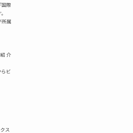
『国際
す。
が所属
紹 介
からビ
ィクス