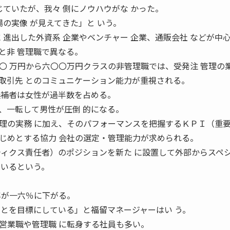
じていたが、我々 側にノウハウがな かった。
場の実像 が見えてきた」と いう。
進出した外資系 企業やベンチャー 企業、通販会社 などが中
と非 管理職で異なる。
〇 万円から六〇〇万円クラスの非管理職では、受発注 管理の
取引先 とのコミュニケーション能力が重視される。
候補者は女性が過半数を占める。
一転して男性が圧倒 的になる。
理の実務 に加え、そのパフォーマンスを把握するＫＰＩ（重要
じめとする協力 会社の選定・管理能力が求められる。
ティクス責任者）のポジションを新た に設置して外部からスペ
ているという。
率が一六％に下がる。
ことを目標にしている」と福留マネージャーはい う。
営業職や管理職 に転身する社員も多い。