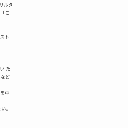
ンサルタ
は「こ
リスト
い た
産など
トを中
ない。