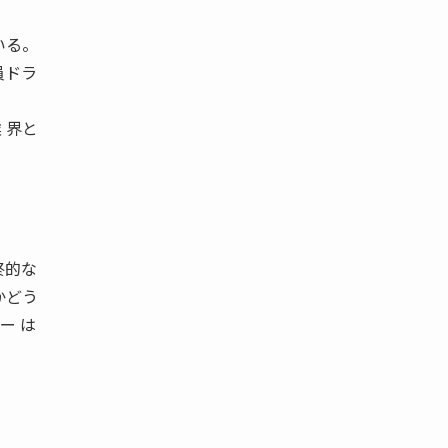
いる。
員ドラ
 界と
終的な
かどう
ー は