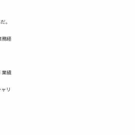
心だ。
業務経
 業績
シャリ