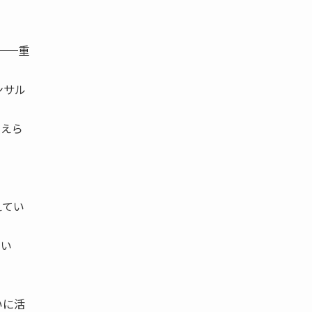
──重
ンサル
教えら
えてい
。
てい
いに活