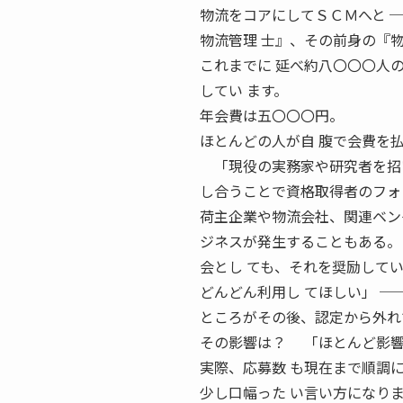
物流をコアにしてＳＣＭへと 
物流管理 士』、その前身の『
これまでに 延べ約八〇〇〇人
してい ます。
年会費は五〇〇〇円。
ほとんどの人が自 腹で会費を
「現役の実務家や研究者を招い
し合うことで資格取得者のフォ
荷主企業や物流会社、関連ベン
ジネスが発生することもある。
会とし ても、それを奨励して
どんどん利用し てほしい」 
ところがその後、認定から外れ
その影響は？ 「ほとんど影響
実際、応募数 も現在まで順調
少し口幅った い言い方になりま