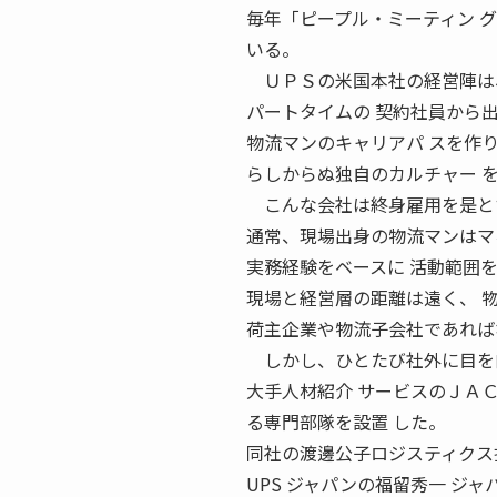
毎年「ピープル・ミーティン 
いる。
ＵＰＳの米国本社の経営陣は、
パートタイムの 契約社員から
物流マンのキャリアパ スを作
らしからぬ独自のカルチャー 
こんな会社は終身雇用を是とす
通常、現場出身の物流マンはマ
実務経験をベースに 活動範囲
現場と経営層の距離は遠く、 
荷主企業や物流子会社であれば
しかし、ひとたび社外に目を向
大手人材紹介 サービスのＪＡ
る専門部隊を設置 した。
同社の渡邊公子ロジスティクス
UPS ジャパンの福留秀一 ジ