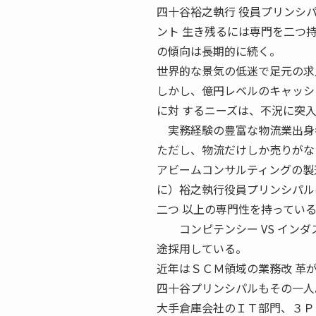
四十谷裕之執行 役員プリンシパ
ント 生き残るには専門を二つ持て
の傾向は長期的に続く。
世界的な景気の低迷で足元の求
しかし、億円レベルのキャッシ
に対 するニーズは、不況に突
実務経験の豊富な物流業出身
ただし、物流だけしか売りがな
アビームコンサルティングの製
に）裕之執行役員プリンシパル
二つ 以上の専門性を持ってい
コンピテンシー VS インダ
途採用している。
近年はＳＣＭ領域の業務改 革
四十谷プリンシパルもその一人
大手倉庫会社のＩＴ部門、３Ｐ