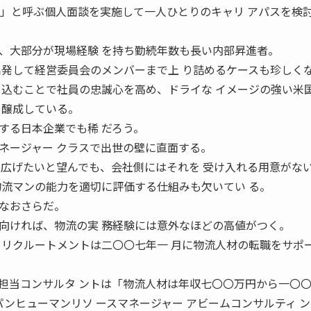
グ」と呼ぶ個人面談を実施して一人ひとりのキャリ アパスを検
大部分が現場経験 を持ち勤続年数も長い内部昇進者。
出発して経営委員会のメンバーまで上 り詰めるケースも珍しく
り込むことで社員の忠誠心を高め、ドライな イメージの強い米
を醸成している。
る日本企業でも稀 だろう。
ネージャー クラスで出世の壁に直面する。
を広げたいと望んでも、会社側にはそれを 受け入れる用意がな
物流マンの能力を適切に評価する仕組みも欠いてい る。
なおさらだ。
ければ、物流の実 務経験には意外なほどの高値がつく。
Ｃリクルートメントは二〇〇七年一 月に物流人材の転職をサポ
担当コンサルタ ントは「物流人材は年収七〇〇万円から一〇
ャパンヒューマンリソ ースマネージャー アビームコンサルティ 