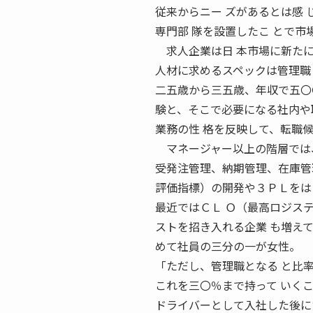
従来からニー ズがあるとは感 
専門部 隊を設置したこ とで市
求人企業は日 本市場に新たに 
人材に求めるスペックは管理職
二五歳から三五歳、年収で五〇
験と、そこで必要になる社内や
業務の性 格を反映して、転職
マネージャー以上の階層では、
受発注管理、納期管理、在庫管
評価指標）の開発や３ＰＬをは
最近ではＣＬ Ｏ（最高ロジス
ストを招き入れる企業 も増え
めて社員の三分の一が女性。
「ただし、管理職となる と比
これを三〇％まで持って いく
ドライバーとして入社した後に