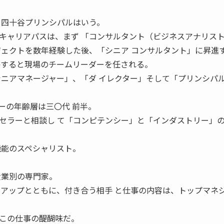
と四十谷プリンシパルはいう。
ャリアパスは、まず 「コンサルタント（ビジネスアナリス
ジェクトを数年経験した後、「シニア コンサルタント」に昇進
格すると現場のチームリーダーを任される。
シニアマネージャー」、「ダ イレクター」そして「プリンシパ
の年齢層は三〇代 前半。
セラーと相談し て「コンピテンシー」と「インダストリー」
。
機能のスペシャリスト。
産業別の専門家。
アアップとともに、付き合う相手 と仕事の内容は、トップマネ
この仕事の醍醐味だ。