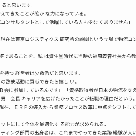
 ると思います。
増えてきたことが確か な力になっている。
流コンサルタントとして活躍している人も少な くありません」 
、現在は東京ロジスティクス 研究所の顧問という立場で物流コ
であることを、私 は資生堂時代に当時の福原義春社長から
を持つ 経営者は少数派だと思います。
その啓蒙活動に貢献できたら嬉し い。
Ｂ会に参加し ているんです」 「資格取得者が日本の物流を支
靖男 会長 キャリアを広げたかったことが転職の理由だという
在、ＥＲＰの導入か ら業務プロセス改革に重点をシフトし
セットにして全体を最適化す る能力が求められる。
 ティング部門の出身者は、これまでやってきた業務 経験が大