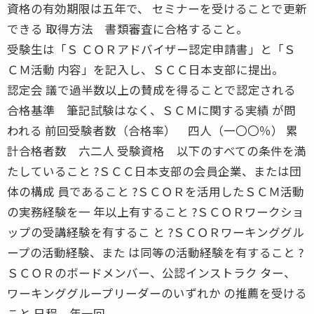
資格の有効期限は五年で、 セミナーを受けることで更新
できる 取得方法 書類審査に合格すること。
受験生は「Ｓ ＣＯＲアドバイザー認定申請書」と「Ｓ
ＣＭ活動 内容」を記入し、ＳＣＣ日本支部に提出。
認定会 議で過半数以上の賛成を得ることで認定される
合格基準 筆記試験はなく、ＳＣＭに関する実績 が問
われる 前回受験者数（合格率） 四人（一〇〇％） 累
計合格者数 六二人 受験資格 以下のすべての条件を満
たしていること ?ＳＣＣ日本支部の会員企業、または団
体の構成 員であること ?ＳＣＯＲを活用したＳＣＭ活動
の実務経験を一 年以上有すること ?ＳＣＯＲワークショ
ップの受講経験を有するこ と ?ＳＣＯＲワーキンググル
ープの活動経験、また は同等の活動経験を有すること ?
ＳＣＯＲのボードメンバー、公認インストラク ター、
ワーキンググループリーダーのいずれか の推薦を受ける
こと 日程 年一回。