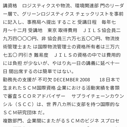
講資格 ロジスティクスや物流、環境関連部 門のリーダ
ー層で、グリーンロジスティクス チェックリストを事前
に記入し、事務局へ提出 すること 受講日程 毎年七
月〜十二月 受講地 東京 取得費用 ＪＩＬＳ協会員二
九万四〇〇〇円、非 協会員三六万七五〇〇円、物流技
術管理士また は国際物流管理士の資格所有者は三万六
七五〇 円引き 難易度 ＪＩＬＳの資格の中では費用的
には負担 が少ないが、やはり丸一日の講義に延べ十一
日 間出席するのは簡単ではない。
勤務先の支援が 不可欠 DECEMBER 2008 18 日本で
生まれたＳＣＭ国際資格 企業における活動実績を書類
で審査ＳＣＯＲアドバイザー サプライチェーンカウン
シル（ＳＣＣ）は、世 界八カ所に支部を持つ国際的な
ＳＣＭ研究団体 だ。
複数部門、企業間にまたがるＳＣＭのビジネ スプロセ