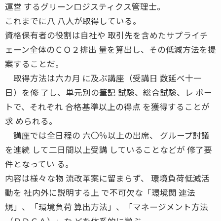
運営 するグリーンロジスティクス管理士。
これまでに八 八人が取得している。
資格保有者の役割は自社や 取引先を含めたサプライチ
ェーン全体のＣＯ２排出 量を算出し、その低減方法を提
案することだ。
取得方法は六カ月 に及ぶ講座（受講日 数延べ十一
日）を修 了し、単元別の筆記 試験、総合試験、レ ポー
トで、それぞれ 合格基準以上の得点 を獲得することが
求 められる。
講座では全日程の 六〇％以上の出席、 グループ討議
を連続 して二日間以上受講 していることなどが 修了要
件となってい る。
内容は様々な物 流改革案に留まらず、 環境負荷低減活
動を 社内外に説明する上 で不可欠な「環境関 連法
規」、「環境負荷 算出方法」、「マネージメント方法
（ＰＤＣＡ）」な どを体系的に学ぶ。