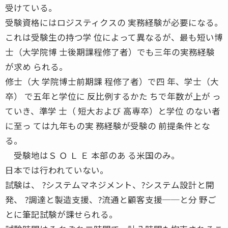
受けている。
受験資格にはロジスティクスの 実務経験が必要になる。
これは受験生の持つ学 位によって異なるが、最も短い博
士（大学院博 士後期課程修了者）でも三年の実務経験
が求め られる。
修士（大 学院博士前期課 程修了者）で四 年、学士（大
卒） で五年と学位に 反比例するかた ちで年数が上が っ
ていき、準学 士（ 短大および 高専卒）と学位 のない者
に至っ ては九年もの実 務経験が受験の 前提条件とな
る。
受験地はＳ Ｏ Ｌ Ｅ 本部のあ る米国のみ。
日本では行われていない。
試験は、 ?システムマネジメント、?システム設計と開
発、 ?調達と製造支援、?流通と顧客支援──と分 野ご
とに筆記試験が課せられる。