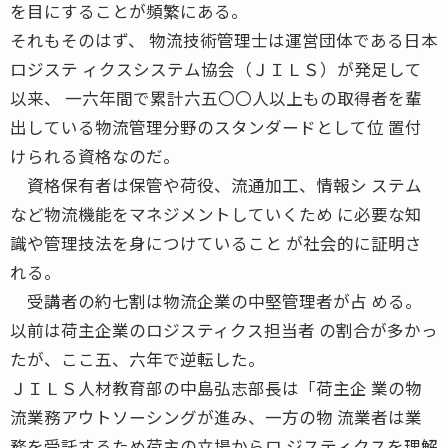
を目にすることが頻繁にある。
それもそのはず、 物流技術管理士は運営団体である日本
ロジステ ィクスシステム協会（ＪＩＬＳ）が発足して
以来、 一六年間で累計六五〇〇人以上もの取得者を輩
出している物流管理分野のスタンダードとして位 置付
けられる資格なのだ。
資格保有者は保管や荷役、流通加工、情報シ ステム
など物流機能をマネジメントしていくため に必要な知
識や管理技法を身につけていること が社会的に証明さ
れる。
受講者の約七割は物流企業の中堅管理者が占 める。
以前は荷主企業のロジスティクス担当者 の割合が多かっ
たが、ここ五、六年で逆転した。
ＪＩＬＳ人材教育部の中島弘志部長は「荷主企 業の物
流業務アウトソーシングが進み、一方の物 流業者は業
務を受託するため荷主の立場からロ ジスティクスを理解