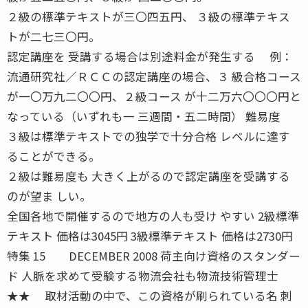
２級の標準テキストが三〇四五円、 ３級の標準テキス
トが二七三〇円。
認定講座を 受講する場合は別途料金が発生する 例：
流通研究社／ＲＣＣの認定講座の場合、３ 級合格コース
が一〇万九二〇〇円、２級コース が十二万六〇〇〇円と
なっている（いずれも一 三週間・五二時間） 難易度
３級は標準テキストでの独学で十分合格 レベルに達す
ることができる。
２級は難易度も 大きく上がるので認定講座を受講する
のが望ま しい。
全国各地で開催するので地方の人も受け やすい 2級標準
テキスト 価格は3045円 3級標準テキスト 価格は2730円
特集 15 DECEMBER 2008 荷主向け資格のスタンダー
ド 人脈を求めて受験する物流会社も物流技術管理士
★★ 取材活動の中で、この資格が刷られている名 刺