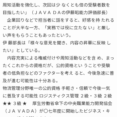
周知活動を強化し、次回は少 なくとも倍の受験者数を
目指したい」（ＪＡＶＡ ＤＡの伊藤昭能力評価部長）
企業回りなどで担当者に話をすると、好感を持 たれる
ことが大半な一方、「実務では役に立たな い」と厳し
い声をもらうこともあったという。
伊 藤部長は「様々な意見を聞き、内容の昇華に反映 し
たい」としている。
内容充実による権威付けや周知活動などを含 め、まっ
たくこれからの資格だが、公的資格とい うことや受験
者の低負担などのファクターを考え ると、今後急速に普
及が進む可能性は十分ある。
物流管理分野唯一の公的資格 手軽さ・信頼で今後一気
に普及する可能性 ロジスティクス管理 ２級・３級 ２級
★★ ３級 ★ 厚生労働省傘下の中央職業能力開発協会
（ＪＡ ＶＡＤＡ）が〇七年度に開始したビジネス・キ