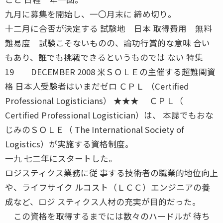
九月に募集を開始し、一〇月末に 締め切り。
十二月に合否が決定する 試験地 日本 取得費用 無料
難易度 試験こそないものの、論功行賞的な意味 合い
もあり、誰でも挑戦できるというものでは ない 特集
19 DECEMBER 2008 米ＳＯＬＥの主催する超難関資
格 日本人受験者はいまだゼロ ＣＰＬ （Certified
Professional Logisticians） ★★★ ＣＰＬ（
Certified Professional Logistician）は、 本誌でもおな
じみのＳＯＬＥ（ The International Society of
Logistics）が実施する資格制度。
一九 七二年にスタートした。
ロジスティクス業務に従 事する技術者の職業的地位向上
や、ライフサイク ルコスト（ＬＣＣ）エンジニアの養
成など、ロジ スティクス人材の充実が目的だった。
この資格を取得するまでには数々のハードルが 待ち