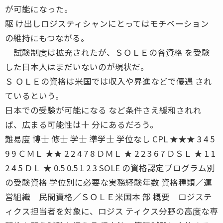
が可能になった。
駆 け出しロジスティシャンにとってはモチベーション
の維持にもつながる。
試験制度は拡充されたが、ＳＯＬＥの各資格 を受験
した日本人はまだいないのが現状だ。
Ｓ ＯＬＥの資格は米国では収入や昇進などで優遇 され
ているという。
日本での受験が可能になる など条件さえ緩和されれ
ば、広まる可能性は十 分にあるだろう。
難易度 博士 修士 学士 準学士 学位なし CPL ★★★ 3 4 5
9 9 ＣＭＬ ★★ 2 2 4 7 8 ＤＭＬ ★ 2 2 3 6 7 ＤＳＬ ★ 1 1
2 4 5 ＤＬ ★ 0.5 0.5 1 2 3 SOLE の資格認定プログラム別
の受験資格 学位別に必要な実務経験年数 資格種類／運
営組織 民間資格／ＳＯＬＥ米国本 部 概要 ロジステ
ィクス担当者を対象に、ロジス ティクス分野の高度な専