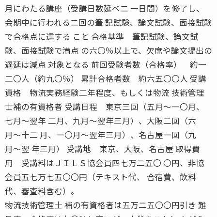
月にわたる講座（受講日数延べ二 一日間）を修了し、
会期中に行われる二回の筆 記試験、論文試験、面接試験
で合格点に達する こと 合格基準 筆記試験、論文試
験、面接試験で満点 の六〇％以上で、欠席や論文提出の
遅延は減点 対象となる 前回受験者数（合格率） 約一
二〇人（約九〇％） 累計合格者数 約六五〇〇人 受講
資格 物流実務経験二年程度、もしくは物流 技術管理
士補の有資格者 受講日程 東京三回（五月〜一〇月、
七月〜翌年 二月、九月〜翌年三月）、大阪二回（六
月〜十二 月、一〇月〜翌年三月）、名古屋一回（九
月〜翌 年三月） 受講地 東京、大阪、名古屋 取得費
用 受講料はＪＩＬＳ協会員四七万二五〇 〇円、非協
会員五七万七五〇〇円（テキスト代、 合宿費、飲料
代、審査料含む）。
物流技術管理士 補の有資格者は五万二五〇〇円引き 難