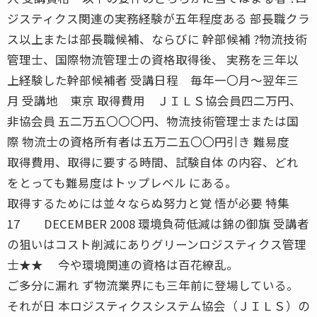
ジスティクス関連の実務経験が五年程度ある 部長職クラ
ス以上または部長職候補、ならびに 幹部候補 ?物流技術
管理士、国際物流管理士の資格取得後、 実務を三年以
上経験した幹部候補者 受講日程 毎年一〇月〜翌年三
月 受講地 東京 取得費用 ＪＩＬＳ協会員四二万円、
非協会員 五二万五〇〇〇円、物流技術管理士または国
際 物流士の資格所有者は五万二五〇〇円引き 難易度
取得費用、取得に要する時間、試験自体 の内容、どれ
をとっても難易度はトップレベル にある。
取得するためには並々ならぬ努力と覚 悟が必要 特集
17 DECEMBER 2008 環境負荷低減は錦の御旗 受講者
の狙いはコスト削減にありグリーンロジスティクス管理
士★★ 今や環境関連の資格は百花繚乱。
ご多分に漏れ ず物流業界にも三年前に登場している。
それが日 本ロジスティクスシステム協会（ＪＩＬＳ）の