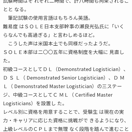
試験時間はそ れぞれ二時間で、計八時間も拘束されるこ
とと なる。
筆記試験の使用言語はもちろん英語。
難易度 はＳＯＬＥ日本支部幹事の瀬良光弘氏に「いく
らなんでも高過ぎる」と言わしめるほど。
こうした声は米国本土でも同様だったようだ。
ＳＯＬＥ本部は二〇〇五年に資格制度を大幅に 見直し
た。
初級コースとしてＤＬ（Demonstrated Logistician）、
Ｄ Ｓ Ｌ（ Demonstrated Senior Logistician）、Ｄ Ｍ
Ｌ（ Demonstrated Master Logistician）の三ステー
ジ、中級コースとしてＣ ＭＬ（ Certified Master
Logisticians）を設置し た。
レベル別に資格を用意することで、受験生 は現在の実
力・キャリアに応じた資格に挑戦がで きるようになり、
上級レベルのＣＰＬまで無理 なく段階を踏んで進むこと