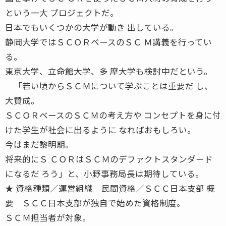
という一大 プロジェクトだ。
日本でもいくつかの大学が動き 出している。
静岡大学ではＳＣＯＲベースのＳＣ Ｍ講義を行ってい
る。
東京大学、立命館大学、多 摩大学も検討中だという。
「若い頃からＳＣＭについて学ぶことは重要だ し、
大賛成。
ＳＣＯＲベースのＳＣＭの考え方や コンセプトを身に付
けた学生が社会に出るように なればおもしろい。
今はまだ黎明期。
将来的にＳ ＣＯＲはＳＣＭのデファクトスタンダード
になるだ ろう」と、小野事務局長は期待している。
★ 資格種類／運営組織 民間資格／ＳＣＣ日本支部 概
要 ＳＣＣ日本支部が独自で始めた資格制度。
ＳＣＭ担当者が対象。