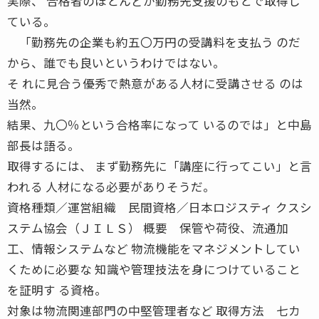
実際、 合格者のほとんどが勤務先支援のもとで取得し
ている。
「勤務先の企業も約五〇万円の受講料を支払う のだ
から、誰でも良いというわけではない。
そ れに見合う優秀で熱意がある人材に受講させる のは
当然。
結果、九〇％という合格率になって いるのでは」と中島
部長は語る。
取得するには、 まず勤務先に「講座に行ってこい」と言
われる 人材になる必要がありそうだ。
資格種類／運営組織 民間資格／日本ロジスティ クスシ
ステム協会（ＪＩＬＳ） 概要 保管や荷役、流通加
工、情報システムなど 物流機能をマネジメントしてい
くために必要な 知識や管理技法を身につけていること
を証明す る資格。
対象は物流関連部門の中堅管理者など 取得方法 七カ