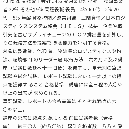
40 代 28％ 物流子会社 34％ 流通業 8％ 小売・ 物流事業
者 32％ その他 9％ 業種役職 役員 4％ 60 代 2％ 20
代 5％ 年齢 資格種類／運営組織 民間資格／日本ロジ
スティ クスシステム協会（ＪＩＬＳ） 概要 企業や取
引先を含むサプライチェーンの ＣＯ２排出量を計算し、
その低減方法を提案で きる能力を証明する資格。
対象は製造業、流通 業、物流業のロジスティクスや物
流、環境部門 のリーダー層 取得方法 六カ月に及ぶ講
座（受講日数延べ十一 日間）を修了し、単元別の筆記
試験や総合試験、 レポート試験において一定以上の得
点を獲得す ること 合格基準 講座には全日程の六〇％
以上の出席が 求められる。
筆記試験、レポートの合格基準は それぞれ満点の六
〇％以上。
講座の欠席は減点 対象になる 前回受講者数（合格
率） 約三〇人（約八〇％） 累計合格者数 八八人 受