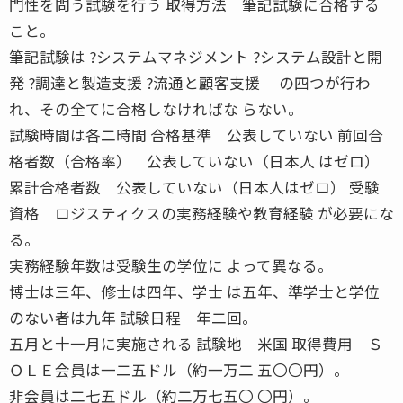
門性を問う試験を行う 取得方法 筆記試験に合格する
こと。
筆記試験は ?システムマネジメント ?システム設計と開
発 ?調達と製造支援 ?流通と顧客支援 の四つが行わ
れ、その全てに合格しなければな らない。
試験時間は各二時間 合格基準 公表していない 前回合
格者数（合格率） 公表していない（日本人 はゼロ）
累計合格者数 公表していない（日本人はゼロ） 受験
資格 ロジスティクスの実務経験や教育経験 が必要にな
る。
実務経験年数は受験生の学位に よって異なる。
博士は三年、修士は四年、学士 は五年、準学士と学位
のない者は九年 試験日程 年二回。
五月と十一月に実施される 試験地 米国 取得費用 Ｓ
ＯＬＥ会員は一二五ドル（約一万二 五〇〇円）。
非会員は二七五ドル（約二万七五〇 〇円）。