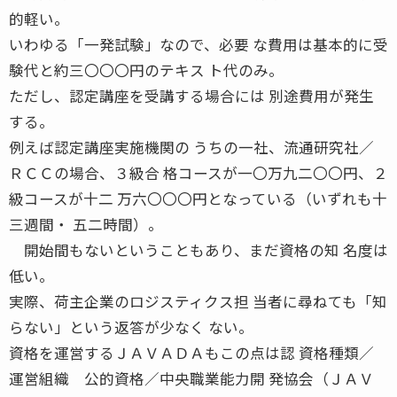
的軽い。
いわゆる「一発試験」なので、必要 な費用は基本的に受
験代と約三〇〇〇円のテキス ト代のみ。
ただし、認定講座を受講する場合には 別途費用が発生
する。
例えば認定講座実施機関の うちの一社、流通研究社／
ＲＣＣの場合、３級合 格コースが一〇万九二〇〇円、２
級コースが十二 万六〇〇〇円となっている（いずれも十
三週間・ 五二時間）。
開始間もないということもあり、まだ資格の知 名度は
低い。
実際、荷主企業のロジスティクス担 当者に尋ねても「知
らない」という返答が少なく ない。
資格を運営するＪＡＶＡＤＡもこの点は認 資格種類／
運営組織 公的資格／中央職業能力開 発協会（ＪＡＶ