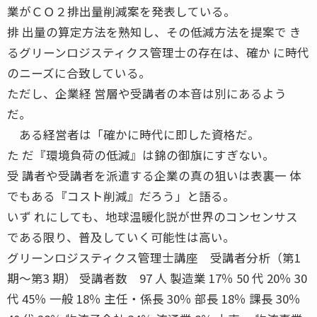
業がＣＯ２排出量削減案を発表している。
排 出量の算定方法を熟知し、その低減方法を提案で き
るグリーンロジスティクス管理士の存在は、確か に時代
のニーズに合致している。
ただし、企業経 営層や受講者の本音は別にあるよう
だ。
ある経営者は「確かに時代に即した資格だ。
た だ『環境負荷の低減』は錦の御旗にすぎない。
受 講者や受講者を派遣する企業の真の狙いは表裏一 体
でもある『コスト削減』だろう」と語る。
いず れにしても、地球温暖化説が世界のコンセンサス
である限り、普及していく可能性は高い。
グリーンロジスティクス管理士講座 受講者分析（第1
期〜第3 期） 受講者数 97 人 製造業 17％ 50 代 20％ 30
代 45％ 一般 18％ 主任・係長 30％ 部長 18％ 課長 30％