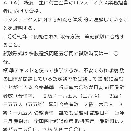
ＡＤＡ） 概要 主に荷主企業のロジスティクス業務担当
者に 向けた資格。
ロジスティクスに関する知識を体系 的に理解しているこ
とを証明する。
二〇〇七年 に開始された 取得方法 筆記試験に合格す
ること。
試験形式は 多肢選択問題五〇問で試験時間は一二〇
分。
標 準テキストを使って独学するか、不安であれば複 数
の団体が開講している認定講座を受講して試 験に臨む
ことができる 合格基準 得点率六〇％が目安 前回受験
者数（合格率） ２級：一六五人（三六％） ３級：
三五五人（五五％） 累計合格者数 ２級：六〇人 ３
級：一九五人 受験資格 誰でも受験可 試験日程 毎年
三月 受験地 全国四七都道府県 取得費用 受験料は２
級が五二五〇円、３級が 四二〇〇円。