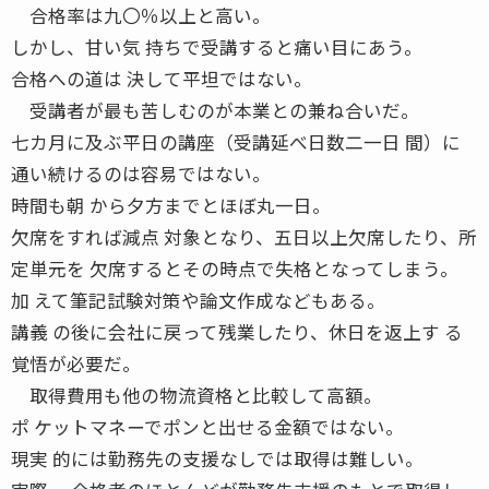
合格率は九〇％以上と高い。
しかし、甘い気 持ちで受講すると痛い目にあう。
合格への道は 決して平坦ではない。
受講者が最も苦しむのが本業との兼ね合いだ。
七カ月に及ぶ平日の講座（受講延べ日数二一日 間）に
通い続けるのは容易ではない。
時間も朝 から夕方までとほぼ丸一日。
欠席をすれば減点 対象となり、五日以上欠席したり、所
定単元を 欠席するとその時点で失格となってしまう。
加 えて筆記試験対策や論文作成などもある。
講義 の後に会社に戻って残業したり、休日を返上す る
覚悟が必要だ。
取得費用も他の物流資格と比較して高額。
ポ ケットマネーでポンと出せる金額ではない。
現実 的には勤務先の支援なしでは取得は難しい。