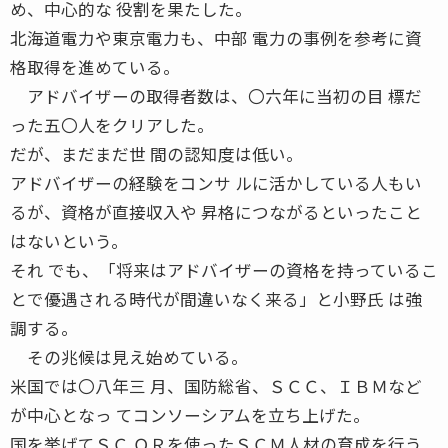
め、中心的な 役割を果たした。
北海道電力や東京電力も、中部 電力の事例を参考に資
格取得を進めている。
アドバイザーの取得者数は、〇六年に当初の目 標だ
った五〇人をクリアした。
だが、まだまだ世 間の認知度は低い。
アドバイザーの経験をコンサ ルに活かしている人もい
るが、資格が直接収入や 昇格につながるといったこと
はないという。
それ でも、「将来はアドバイザーの資格を持っているこ
とで優遇される時代が間違いなく来る」と小野氏 は強
調する。
その兆候は見え始めている。
米国では〇八年三 月、国防総省、ＳＣＣ、ＩＢＭなど
が中心となっ てコンソーシアムを立ち上げた。
国を挙げてＳＣ ＯＲを使ったＳＣＭ人材の育成を行う