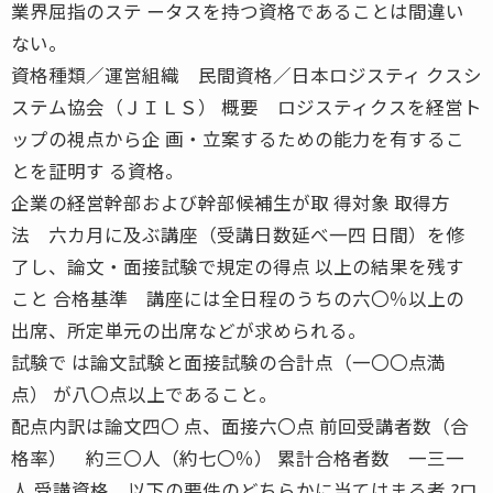
業界屈指のステ ータスを持つ資格であることは間違い
ない。
資格種類／運営組織 民間資格／日本ロジスティ クスシ
ステム協会（ＪＩＬＳ） 概要 ロジスティクスを経営ト
ップの視点から企 画・立案するための能力を有するこ
とを証明す る資格。
企業の経営幹部および幹部候補生が取 得対象 取得方
法 六カ月に及ぶ講座（受講日数延べ一四 日間）を修
了し、論文・面接試験で規定の得点 以上の結果を残す
こと 合格基準 講座には全日程のうちの六〇％以上の
出席、所定単元の出席などが求められる。
試験で は論文試験と面接試験の合計点（一〇〇点満
点） が八〇点以上であること。
配点内訳は論文四〇 点、面接六〇点 前回受講者数（合
格率） 約三〇人（約七〇％） 累計合格者数 一三一
人 受講資格 以下の要件のどちらかに当てはまる者 ?ロ