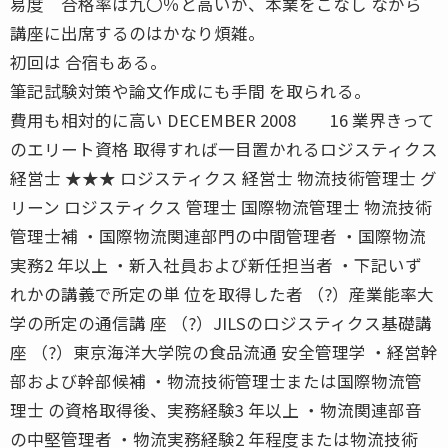
易度 合格率は九〇％と高いが、本業をこなし ながら
講座に出席するのはかなり煩雑。
初回は 合宿もある。
筆記試験対策や論文作成にも手間 を取られる。
費用も相対的に高い DECEMBER 2008 16 業界きって
のエリート資格 取得すれば一目置かれるロジスティクス
経営士 ★★★ ロジスティクス 経営士 物流技術管理士 グ
リーン ロジスティクス 管理士 国際物流管理士 物流技術
管理士補 ・国際物流関連部門の中間管理者 ・国際物流
実務2 年以上 ・新入社員および新任担当者 ・下記いず
れかの講義で所定の単 位を取得した者 （?）産業能率大
学の所定の通信講 座 （?）JILSのロジスティクス基礎講
座 （?）東京海洋大学院の食品流通 安全管理学 ・経営幹
部および幹部候補 ・物流技術管理士または国際物流管
理士 の資格取得後、実務経験3 年以上 ・物流関連部音
の中堅管理者 ・物流実務経験2 年程度または物流技術