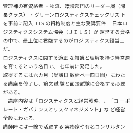
管理補の有資格者 ・物流、環境部門のリーダー層（課
長クラス） ・グリーンロジスティクスチェックリス ト
を事前に記入 JILS の資格制度と主な受講要件 日本ロ
ジスティクスシステム協会（ＪＩＬＳ）が 運営する資格
の中で、最上位に君臨するのがロジ スティクス経営士
だ。
ロジスティクスに関する適正 な知識と理解を持つ経営層
を育てるという名目で、 七年前に発足した。
取得するには六カ月（受講日 数延べ一四日間）にわた
る講座を修了し、論文試 験と面接試験に合格する必要
がある。
講座内容は「ロジスティクスと経営戦略」、「コ ーポ
レート・ガバナンスとリスクマネジメント」な ど経営
全般にわたる。
講師陣には一線で活躍する 実務家や有名コンサルタン