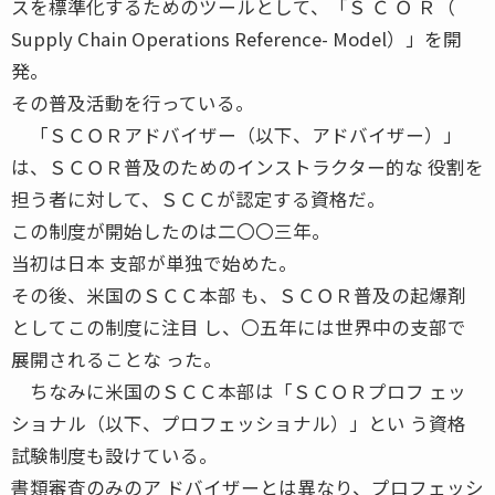
スを標準化するためのツールとして、「Ｓ Ｃ Ｏ Ｒ（
Supply Chain Operations Reference- Model）」を開
発。
その普及活動を行っている。
「ＳＣＯＲアドバイザー（以下、アドバイザー）」
は、ＳＣＯＲ普及のためのインストラクター的な 役割を
担う者に対して、ＳＣＣが認定する資格だ。
この制度が開始したのは二〇〇三年。
当初は日本 支部が単独で始めた。
その後、米国のＳＣＣ本部 も、ＳＣＯＲ普及の起爆剤
としてこの制度に注目 し、〇五年には世界中の支部で
展開されることな った。
ちなみに米国のＳＣＣ本部は「ＳＣＯＲプロフ ェッ
ショナル（以下、プロフェッショナル）」とい う資格
試験制度も設けている。
書類審査のみのア ドバイザーとは異なり、プロフェッシ