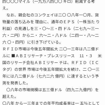
四〇〇〇マイル（一九万八四〇〇 キロ）削減する考
え。
なお、親会社のコンウェイは二〇 〇八年一〇月、貨
物量の落ち込みを 理由に、通年のＥＰＳ（一株当た り
利益）の見通しを三・〇〜三・四 ドル（二七九〜三一
六・二円）から二・ 六〜二・八ドル（二四一・八〜二
六 〇・四円）に引き下げている。
ＲＦＩＤ市場は今後五年間拡大 二〇一三年は八二億ド
ルに ■ＡＢＩリサーチ・プレスリリース 11 ・３ 米
国のリサーチ会社ＡＢＩリサー チは、ＲＦＩＤ（ＩＣ
タグ）の世界 市場は今後五年間拡大を続け、二 〇一三
年には八二億ドル（七六二六 億円）に達するという予
測を発表した。
〇八年の市場規模は五三億ドル （四九二九億円）を
超えた。
〇八年 から一三年までの年平均成長率は一 五％として