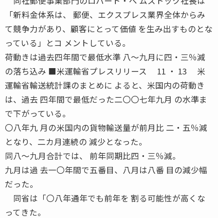
同社郵便事業部門のロバート・ベ ムストック社長は
「新料金体系は、 郵便、エクスプレス業界全体からみ
て競争力があり、顧客にとって価値 を生み出すものとな
っている」とコ メントしている。
荷動きは過去四年間で最低水準 八〜九月に四・三％減
の落ち込み ■米運輸省プレスリリース 11 ・ 13 米
運輸省輸送統計課のまとめに よると、米国内の荷動き
は、過去 四年間で最低だった二〇〇七年九月 の水準ま
で下がっている。
〇八年九 月の米国内の貨物輸送量が前月比 二・五％減
となり、二カ月連続の 減少となった。
同八〜九月合計では、 前年同期比四・三％減。
九月は過 去一〇年間で五番目、八月は八番 目の減少幅
だった。
同省は「〇八年通年でも前年を 割る可能性が高くな
ってきた。