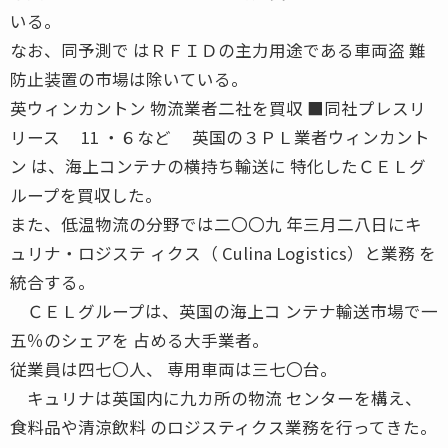
いる。
なお、同予測で はＲＦＩＤの主力用途である車両盗 難
防止装置の市場は除いている。
英ウィンカントン 物流業者二社を買収 ■同社プレスリ
リース 11 ・６など 英国の３ＰＬ業者ウィンカント
ン は、海上コンテナの横持ち輸送に 特化したＣＥＬグ
ループを買収した。
また、低温物流の分野では二〇〇九 年三月二八日にキ
ュリナ・ロジステ ィクス（ Culina Logistics）と業務 を
統合する。
ＣＥＬグループは、英国の海上コ ンテナ輸送市場で一
五％のシェアを 占める大手業者。
従業員は四七〇人、 専用車両は三七〇台。
キュリナは英国内に九カ所の物流 センターを構え、
食料品や清涼飲料 のロジスティクス業務を行ってきた。