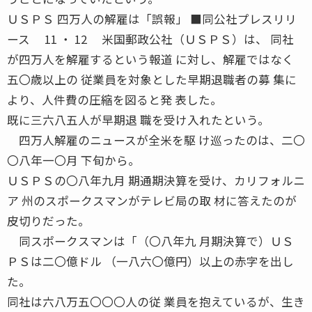
ＵＳＰＳ 四万人の解雇は「誤報」 ■同公社プレスリリ
ース 11 ・ 12 米国郵政公社（ＵＳＰＳ）は、 同社
が四万人を解雇するという報道 に対し、解雇ではなく
五〇歳以上の 従業員を対象とした早期退職者の募 集に
より、人件費の圧縮を図ると発 表した。
既に三六八五人が早期退 職を受け入れたという。
四万人解雇のニュースが全米を駆 け巡ったのは、二〇
〇八年一〇月 下旬から。
ＵＳＰＳの〇八年九月 期通期決算を受け、カリフォルニ
ア 州のスポークスマンがテレビ局の取 材に答えたのが
皮切りだった。
同スポークスマンは「（〇八年九 月期決算で）ＵＳ
ＰＳは二〇億ドル （一八六〇億円）以上の赤字を出し
た。
同社は六八万五〇〇〇人の従 業員を抱えているが、生き