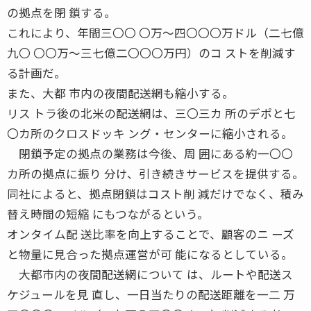
の拠点を閉 鎖する。
これにより、年間三〇〇 〇万〜四〇〇〇万ドル（二七億
九〇 〇〇万〜三七億二〇〇〇万円）のコ ストを削減す
る計画だ。
また、大都 市内の夜間配送網も縮小する。
リス トラ後の北米の配送網は、三〇三カ 所のデポと七
〇カ所のクロスドッキ ング・センターに縮小される。
閉鎖予定の拠点の業務は今後、周 囲にある約一〇〇
カ所の拠点に振り 分け、引き続きサービスを提供する。
同社によると、拠点閉鎖はコスト削 減だけでなく、積み
替え時間の短縮 にもつながるという。
オンタイム配 送比率を向上することで、顧客のニ ーズ
と物量に見合った拠点運営が可 能になるとしている。
大都市内の夜間配送網について は、ルートや配送ス
ケジュールを見 直し、一日当たりの配送距離を一二 万