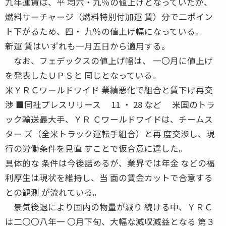
九年運賃は、平 均六・九％の値上げとなっていたが、
燃料サーチャージ（燃料特別付加運 賃）分で二ポイン
ト下がるため、四・ 九％の値上げ幅になっている。
新運 賃はいずれも一月五日から適用する。
なお、フェデックスの値上げ幅は、 一〇月に値上げ
を発表したＵＰＳと 同じとなっている。
米ＹＲＣワールドワイド 業績悪化で組合と賃下げ再交
渉 ■同社プレスリリース 11 ・ 28 など 米国のトラ
ック輸送最大手、ＹＲ Ｃワールドワイドは、チームス
ター ズ（全米トラック運転手組合）と再 度交渉し、現
行の労働条件を見直 すことで仮合意に達した。
具体的な 条件は今後詰めるが、業界では年金 などの福
利厚生は現状を維持し、当 面の賃金カットで合意する
との観測 が流れている。
景気後退により国内の物量が減り 続ける中、ＹＲＣ
は二〇〇八年一 〇月下旬、大幅な減収減益となる 第３