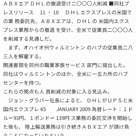
ＡＢＸエア ＤＨＬの撤退受け二〇〇〇人削減 ■同社プ
レスリリース 11 ・ 10 ＤＨＬエクスプレスの米国で
の業 務委託先、ＡＢＸエアは、ＤＨＬの 米国内エクス
プレス業務からの撤退 を受け、全米で従業員二〇〇〇人
を削減する見通しだ。
まず、オハイオ州ウィルミントン のハブの従業員二八
三人を解雇する。
関連書類を同州の職業家族サービス 部門に提出した。
同社はウィルミン トンのほか、全米に一五カ所のハブ
センターを持つ。
これらの拠点も人 員削減の対象に入る見込み。
ジョン・グラバー社長によると、 ＤＨＬがＵＰＳと米
国内エクスプレ 65 JANUARY 2009 為替レート：１ド
ル＝93円、１ポンド＝ 139円 ス業務の委託交渉を開始し
た後も、 陸上輸送業務は引き続きＡＢＸエア が請け負
うことになっていたという。