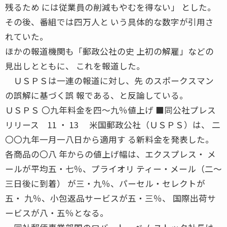
残るため には従業員の削減もやむを得ない」 とした。
その後、番組では四万人と いう具体的な数字が引用さ
れていた。
ほかの報道機関も「郵政公社の史 上初の解雇」などの
見出しとともに、 これを報道した。
ＵＳＰＳは一連の報道に対し、先 のスポークスマン
の誤解に基づく誤 報である、と反論している。
ＵＳＰＳ 〇九年料金を四〜九％値上げ ■同公社プレス
リリース 11 ・ 13 米国郵政公社（ＵＳＰＳ）は、 二
〇〇九年一月一八日から適用す る新料金を発表した。
各商品の〇八 年からの値上げ幅は、エクスプレス・ メ
ールが平均五・七％、プライオリ ティー・メール（二〜
三日後に到着） が三・九％、パーセル・セレクトが
五・ 九％、小包返品サービスが五・三％、 国際出荷サ
ービスが八・五％となる。