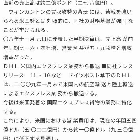
直近の売上高は約二億ポンド（二七 八億円）。
ウィンカントンの買収攻勢の背景 には、苦戦を強い
られる米国勢とは 対照的に、同社の財務基盤が強固 な
ことが挙げられる。
〇八年十一月 六日に発表した半期決算は、売上高 が前
年同期比一六・四％増、営業 利益が五・九％増と増収
増益だった。
ＤＨＬ 米国内エクスプレス業務から撤退 ■同社プレス
リリース 11 ・ 10 など ドイツポスト傘下のＤＨＬ
は、二 〇〇九年一月末で米国内の航空輸 送と陸上輸送
によるエクスプレス業 務から撤退する。
今後は米国発着の 国際エクスプレス貨物の業務に特化
する。
これにより、米国における営 業費用は、現在の年間五四
億ドル（五 〇二二億円）から約一〇億ドル（九 三〇億
円）に低下する見通し。