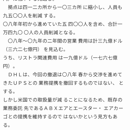
拠点は四一二カ所から一〇三カ所 に縮小し、人員も
九五〇〇人を削減 する。
〇八年年初から進めていた五 四〇〇人を含め、合計一
万四九〇 〇人の人員削減となる。
〇八年〜〇九年の二年間の営業 費用は計三九億ドル
（三六二七億円） を見込む。
うち、リストラ関連費用 は一九億ドル（一七六七億
円）。
ＤＨＬは、今回の撤退は〇八年 春から交渉を進めて
きたＵＰＳとの 業務提携を撤回するものではない、 と
する。
しかし米国での取扱量が減 ることになるため、既存の
業務委託 先であるＡＢＸエアとエースター・ エアカー
ゴとの提携を維持するので はないかという見方もあ
る。