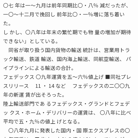
〇七 年は一〜九月は前年同期比〇・八％ 減だったが、
一〇〜十二月で挽回し 前年比〇・一％増に落ち着い
た。
し かし、〇八年は年末の繁忙期でも物 量の増加が期待
できない」としている。
同省が取り扱う国内貨物の輸送 統計は、営業用トラ
ック輸送、鉄道 輸送、国内海上輸送、同航空輸送、 パ
イプラインによる輸送の合計。
フェデックス 〇九年運賃を五〜六％値上げ ■同社プレ
スリリース 11 ・ 14 など フェデックスの二〇〇九
年の新運 賃が出そろった。
陸上輸送部門であ るフェデックス・グランドとフェデ
ッ クス・ホーム・デリバリーの運賃は、 〇八年に比べ
平均で五・九％の値上 げとなる。
〇八年九月に発表した国内・国 際エクスプレスの〇