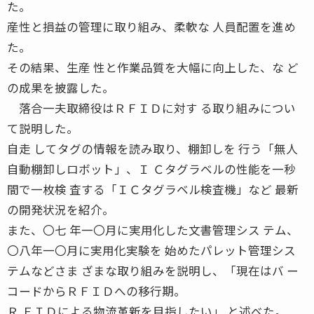
た。
産性と損益の管理に取り組み、柔軟な 人員配置を進め
た。
その結果、生産 性と作業品質を大幅に向上した、な ど
の成果を披露した。
落合一夫取締役はＲＦＩＤに対す る取り組みについ
て説明した。
自走 してタグの情報を読み取り、棚卸しを 行う「無人
自動棚卸しロボット」、Ｉ Ｃタグラベルの性能を一秒
間で一枚検 査する「ＩＣタグラベル検査機」など 最新
の開発状況を紹介。
また、〇七 年一〇月に実用化した文書管理シス テム、
〇八年一〇月に実用化実験を 始めたパレット管理シス
テムなどさま ざまな取り組みを説明し、「現在はバ ー
コードからＲＦＩＤへの移行期。
Ｒ ＦＩＤによる物流革新を目指したい」 と述べた。