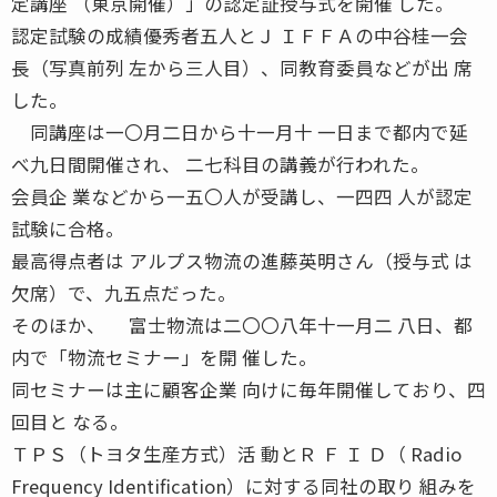
定講座 （東京開催）」の認定証授与式を開催 した。
認定試験の成績優秀者五人とＪ ＩＦＦＡの中谷桂一会
長（写真前列 左から三人目）、同教育委員などが出 席
した。
同講座は一〇月二日から十一月十 一日まで都内で延
べ九日間開催され、 二七科目の講義が行われた。
会員企 業などから一五〇人が受講し、一四四 人が認定
試験に合格。
最高得点者は アルプス物流の進藤英明さん（授与式 は
欠席）で、九五点だった。
そのほか、 富士物流は二〇〇八年十一月二 八日、都
内で「物流セミナー」を開 催した。
同セミナーは主に顧客企業 向けに毎年開催しており、四
回目と なる。
ＴＰＳ（トヨタ生産方式）活 動とＲ Ｆ Ｉ Ｄ（ Radio
Frequency Identification）に対する同社の取り 組みを