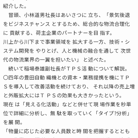
紹介した。
冒頭、小林道男社長はあいさつに 立ち、「景気後退
をビジネスチャンス とするため、総合的な物流合理化
に 貢献する、荷主企業のパートナーを目 指す。
川上から川下まで事業領域を 拡大する一方、技術・シ
ステム開発を やりとげ、人と機械の融合を通して 次世
代の物流業界の一翼を担いたい」 と述べた。
続いて稲場泰雄副社長がＴＰＳ活 動について解説。
〇四年の豊田自動 織機との資本・業務提携を機にＴＰ
Ｓを導入して改善活動を続けており、 それ以降の売上増
と外販拡大にはＴ ＰＳの効果も大きかったという。
現在 は「見える化活動」などと併せて現 場作業を秒単
位で詳細に分析し、無 駄を取っていく「タイプ?分析」
を展 開。
「物量に応じた必要な人員数と時 間を把握するととも