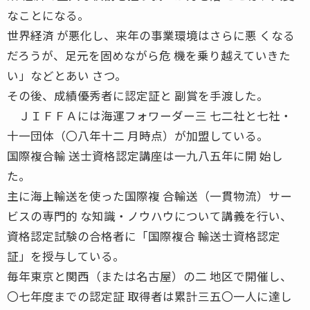
なことになる。
世界経済 が悪化し、来年の事業環境はさらに悪 くなる
だろうが、足元を固めながら危 機を乗り越えていきた
い」などとあい さつ。
その後、成績優秀者に認定証と 副賞を手渡した。
ＪＩＦＦＡには海運フォワーダー三 七二社と七社・
十一団体（〇八年十二 月時点）が加盟している。
国際複合輸 送士資格認定講座は一九八五年に開 始し
た。
主に海上輸送を使った国際複 合輸送（一貫物流）サー
ビスの専門的 な知識・ノウハウについて講義を行い、
資格認定試験の合格者に「国際複合 輸送士資格認定
証」を授与している。
毎年東京と関西（または名古屋）の二 地区で開催し、
〇七年度までの認定証 取得者は累計三五〇一人に達し