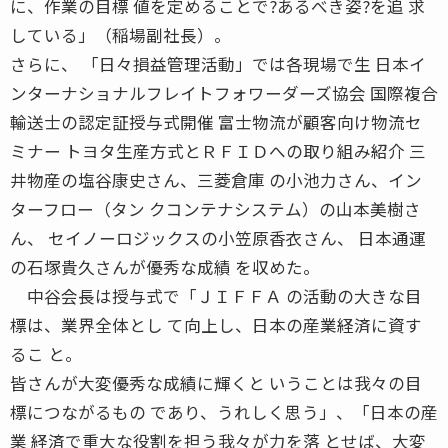
に、作業の目標 値を定めることで?あるべき姿?を追 求
している」（稲場副社長）。
さらに、 「日々損益管理活動」では各現場で生 日本イ
ンターナショナルフレイトフォワーダーズ協会 国際複合
輸送士の認定証授与式開催 富士物流が顧客向け物流セ
ミナー トヨタ生産方式とＲＦＩＤへの取り組み紹介 三
井物産の塩谷康史さん、三菱倉庫 の小池力さん、イン
ターフロー（タン クコンテナシステム）の山本美樹さ
ん、 セイノーロジックスの小笠原香衣さん、 日本通運
の石塚貴久さんが優秀な成績 を収めた。
中谷会長は授与式で「ＪＩＦＦＡ の活動の大きな目
標は、業界全体とし て向上し、日本の産業経済に資す
るこ と。
皆さんが大変優秀な成績に輝くと いうことは我々の目
標につながるもの であり、うれしく思う」、「日本の産
業 経済で重大な役割を担う我々が力を落 とせば、大変