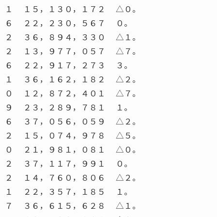
１ １５，１３０，１７２ △０。
６ ２２，２３０，５６７ ０。
２ ３６，８９４，３３０ △１。
２ １３，９７７，０５７ △７。
６ ２２，９１７，２７３ ３。
１ ３６，１６２，１８２ △２。
０ １２，８７２，４０１ △７。
９ ２３，２８９，７８１ １。
６ ３７，０５６，０５９ △２。
２ １５，０７４，９７８ △５。
０ ２１，９８１，０８１ △０。
２ ３７，１１７，９９１ ０。
２ １４，７６０，８０６ △２。
１ ２２，３５７，１８５ １。
７ ３６，６１５，６２８ △１。