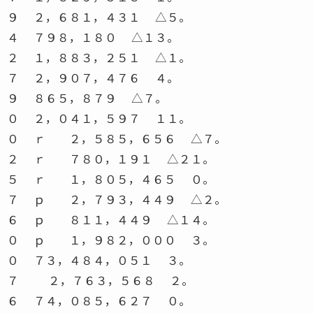
９ ２，６８１，４３１ △５。
４ ７９８，１８０ △１３。
２ １，８８３，２５１ △１。
７ ２，９０７，４７６ ４。
９ ８６５，８７９ △７。
０ ２，０４１，５９７ １１。
０ ｒ ２，５８５，６５６ △７。
２ ｒ ７８０，１９１ △２１。
５ ｒ １，８０５，４６５ ０。
７ ｐ ２，７９３，４４９ △２。
６ ｐ ８１１，４４９ △１４。
０ ｐ １，９８２，０００ ３。
０ ７３，４８４，０５１ ３。
７ ２，７６３，５６８ ２。
６ ７４，０８５，６２７ ０。