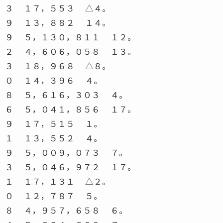
３ １７，５５３ △４。
９ １３，８８２ １４。
９ ５，１３０，８１１ １２。
２ ４，６０６，０５８ １３。
３ １８，９６８ △８。
０ １４，３９６ ４。
８ ５，６１６，３０３ ４。
６ ５，０４１，８５６ １７。
９ １７，５１５ １。
１ １３，５５２ ４。
９ ５，００９，０７３ ７。
３ ５，０４６，９７２ １７。
１ １７，１３１ △２。
０ １２，７８７ ５。
８ ４，９５７，６５８ ６。