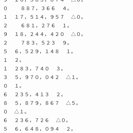
０ ８８７，３６６ ４。
１ １７，５１４，９５７ △０。
２ ６８１，２７６ １。
９ １８，２４４，４２０ △０。
２ ７８３，５２３ ９。
５ ６，５２９，１４８ １。
１ ２。
１ ２８３，７４０ ３。
３ ５，９７０，０４２ △１。
０ １。
６ ２３５，４１３ ２。
８ ５，８７９，８６７ △５。
０ △１。
６ ２３６，７２６ △０。
５ ６，６４８，０９４ ２。