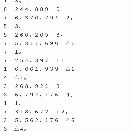
１ ３。
８ ２４４，８８９ ０。
７ ６，３７０，７９１ ２。
５ ３。
５ ２６０，２０５ ８。
７ ５，８１１，６９０ △１。
７ １。
７ ２５４，３９７ １１。
１ ６，０６１，９３９ △１。
４ △１。
３ ２６８，９２１ ８。
８ ６，７９４，１７６ ４。
１ １。
７ ３１８，６７２ １２。
３ ５，５６２，１７６ △６。
８ △４。