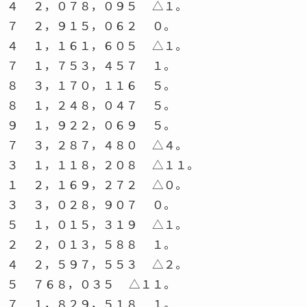
４ ２，０７８，０９５ △１。
７ ２，９１５，０６２ ０。
４ １，１６１，６０５ △１。
７ １，７５３，４５７ １。
８ ３，１７０，１１６ ５。
８ １，２４８，０４７ ５。
９ １，９２２，０６９ ５。
７ ３，２８７，４８０ △４。
３ １，１１８，２０８ △１１。
１ ２，１６９，２７２ △０。
３ ３，０２８，９０７ ０。
５ １，０１５，３１９ △１。
２ ２，０１３，５８８ １。
４ ２，５９７，５５３ △２。
５ ７６８，０３５ △１１。
７ １，８２９，５１８ １。