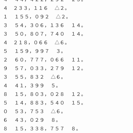
４ ２３３，１１６ △２。
１ １５５，０９２ △２。
３ ５４，３０６，１３６ １４。
３ ５０，８０７，７４０ １４。
４ ２１８，０６６ △６。
５ １５９，９９７ ３。
２ ６０，７７７，０６６ １１。
９ ５７，０３３，２７９ １２。
３ ５５，８３２ △６。
４ ４１，３９９ ５。
８ １５，８０３，０２８ １２。
５ １４，８８３，５４０ １５。
０ ５３，７５３ △６。
６ ４３，０２９ ８。
８ １５，３３８，７５７ ８。