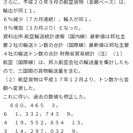
さらに、平成２０年９月の航空貨物（金額ベース）は、
輸出が同１１。
６％減少（７カ月連続）、輸入が同１。
９％増加（３カ月ぶり）となった。
資料出所 航空輸送統計速報（国内線）最新値は邦社主
要２社の輸送トン数の合計（国際線）最新値は邦社主要
４社の輸送トン数の合計 財務省貿易統計（注）（１）
航空（国際線）は、邦人航空会社の輸送量を集計したも
ので、三国間の貨物輸送量を含む。
（２）航空貨物は平成１７年１２月より、トン数から金
額へ変更した。
これに伴い、過去の数値も修正した。
８８０，４６５ ３。
６ １，３３２，７４３ ９。
４ １９，５５２，８５４ １３。
３ １４，２９７，０３２ ９。