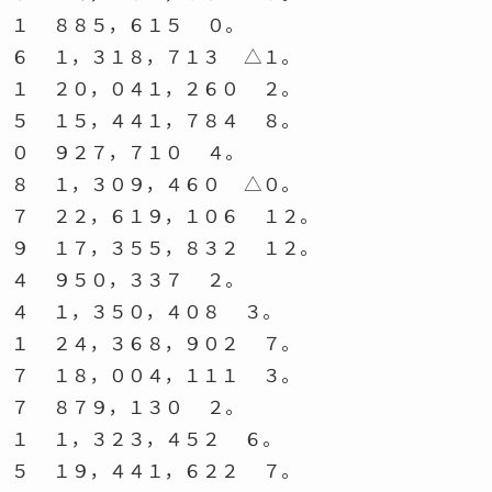
１ ８８５，６１５ ０。
６ １，３１８，７１３ △１。
１ ２０，０４１，２６０ ２。
５ １５，４４１，７８４ ８。
０ ９２７，７１０ ４。
８ １，３０９，４６０ △０。
７ ２２，６１９，１０６ １２。
９ １７，３５５，８３２ １２。
４ ９５０，３３７ ２。
４ １，３５０，４０８ ３。
１ ２４，３６８，９０２ ７。
７ １８，００４，１１１ ３。
７ ８７９，１３０ ２。
１ １，３２３，４５２ ６。
５ １９，４４１，６２２ ７。