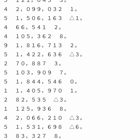
４ ２，０９９，０３２ １。
５ １，５０６，１６３ △１。
４ ６６，５４１ ２。
４ １０５，３６２ ８。
９ １，８１６，７１３ ２。
５ １，４２２，６３６ △３。
２ ７０，８８７ ３。
５ １０３，９０９ ７。
５ １，８４４，５４６ ０。
１ １，４０５，９７０ １。
２ ８２，５３５ △３。
１ １２５，９３６ ８。
４ ２，０６６，２１０ △３。
５ １，５３１，６９８ △６。
３ ８３，３２７ ８。