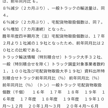
は、前年同月比 ６。
８％減少（２カ月ぶり）、一般トラックの輸送量は、同
４。
６％減少（２カ月ぶり）、宅配貨物取扱個数は、同７。
６％増加（７カ月連続）となった。
暦年年度四半期月次（注）宅配貨物取扱個数は、１７年
２月より１社減の１９社となったため、前年同月比は２
０社との比較である。
トラック輸送情報（特別積合せ）トラック大手３２社、
一般（特別積合せを除く）トラック調査対象事業者数約
１，１００社及び宅配貨物取扱大手１９社）資料出所特
別積合せトラック前年同月比（％） 前年同月比（％）
前年同月比（％）（トン）一般トラック 宅配貨物取扱
個数（千個） １６年 １７年 １８年 １９年 １
６年度 １７年度 １８年度 １９年度 １９年１０
月〜１２月 ２０年１月〜３月 ２０年４月〜６月