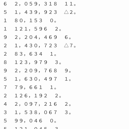
６ ２，０５９，３１８ １１。
５ １，４３９，９２３ △２。
１ ８０，１５３ ０。
１ １２１，５９６ ２。
９ ２，２０４，４６９ ６。
２ １，４３０，７２３ △７。
２ ８３，６３４ １。
８ １２３，９７９ ３。
９ ２，２０９，７６８ ９。
５ １，６３０，４９７ １。
７ ７９，６６１ １。
２ １２６，１９２ ２。
４ ２，０９７，２１６ ２。
３ １，５３８，０６７ ３。
５ ９９，０４６ ０。
５ １２１，０４５ ３。