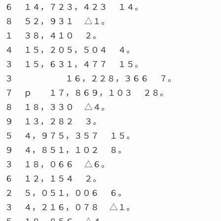
６ １４，７２３，４２３ １４。
８ ５２，９３１ △１。
１ ３８，４１０ ２。
４ １５，２０５，５０４ ４。
３ １５，６３１，４７７ １５。
３ １６，２２８，３６６ ７。
７ ｐ １７，８６９，１０３ ２８。
８ １８，３３０ △４。
９ １３，２８２ ３。
５ ４，９７５，３５７ １５。
９ ４，８５１，１０２ ８。
３ １８，０６６ △６。
６ １２，１５４ ２。
２ ５，０５１，００６ ６。
３ ４，２１６，０７８ △１。
５ １８，８５６ △４。