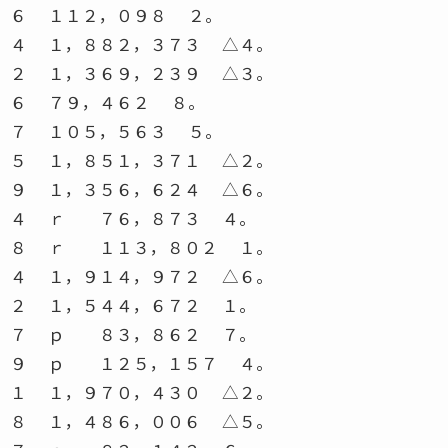
６ １１２，０９８ ２。
４ １，８８２，３７３ △４。
２ １，３６９，２３９ △３。
６ ７９，４６２ ８。
７ １０５，５６３ ５。
５ １，８５１，３７１ △２。
９ １，３５６，６２４ △６。
４ ｒ ７６，８７３ ４。
８ ｒ １１３，８０２ １。
４ １，９１４，９７２ △６。
２ １，５４４，６７２ １。
７ ｐ ８３，８６２ ７。
９ ｐ １２５，１５７ ４。
１ １，９７０，４３０ △２。
８ １，４８６，００６ △５。