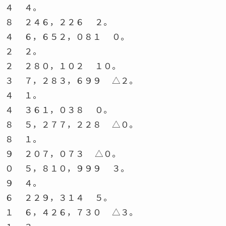
４ ４。
８ ２４６，２２６ ２。
４ ６，６５２，０８１ ０。
２ ２。
２ ２８０，１０２ １０。
３ ７，２８３，６９９ △２。
４ １。
４ ３６１，０３８ ０。
８ ５，２７７，２２８ △０。
８ １。
９ ２０７，０７３ △０。
０ ５，８１０，９９９ ３。
９ ４。
６ ２２９，３１４ ５。
１ ６，４２６，７３０ △３。