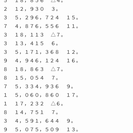
２ １２，９３０ ３。
３ ５，２９６，７２４ １５。
７ ４，８７６，５５６ １１。
３ １８，１１３ △７。
３ １３，４１５ ６。
３ ５，１７１，３６８ １２。
９ ４，９４６，１２４ １６。
８ １８，８６３ △７。
８ １５，０５４ ７。
７ ５，３３４，９３６ ９。
１ ５，０６０，８６０ １７。
１ １７，２３２ △６。
８ １４，７５１ ７。
３ ４，５９１，６４４ ９。
９ ５，０７５，５０９ １３。