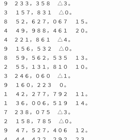
９ ２３３，３５８ △３。
３ １５７，８３１ △０。
８ ５２，６２７，０６７ １５。
４ ４９，９８８，４６１ ２０。
４ ２２１，８６１ △４。
９ １５６，５３２ △０。
８ ５９，５６２，５３５ １３。
２ ５５，１３１，８１０ １０。
３ ２４６，０６０ △１。
９ １６０，２２３ ０。
１ ４２，２７７，７９２ １１。
１ ３６，００６，５１９ １４。
７ ２３８，０７５ △３。
２ １５８，７８５ △０。
９ ４７，５２７，４０６ １２。
４ ４４，４２２，２９２ ２３。