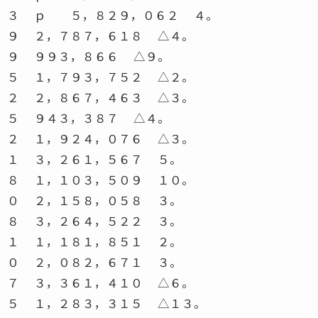
３ ｐ ５，８２９，０６２ ４。
９ ２，７８７，６１８ △４。
９ ９９３，８６６ △９。
５ １，７９３，７５２ △２。
２ ２，８６７，４６３ △３。
５ ９４３，３８７ △４。
２ １，９２４，０７６ △３。
１ ３，２６１，５６７ ５。
８ １，１０３，５０９ １０。
０ ２，１５８，０５８ ３。
８ ３，２６４，５２２ ３。
１ １，１８１，８５１ ２。
０ ２，０８２，６７１ ３。
７ ３，３６１，４１０ △６。
５ １，２８３，３１５ △１３。