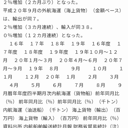
２％増加（２カ月ぶり）となった。
平成２０年９月の外航海運（海上貨物）（金額ベース）
は、輸出が同７。
２％増加（３カ月連続）、輸入が同３８。
０％増加（１２カ月連続）となった。
１６年 １７年 １８年 １９年 １６年度 １
７年度 １８年度 １９年度 １９年１０月〜１２
月 ２０年１月〜３月 ２０年４月〜６月 ２０年７
月〜９月 １９年 ８月 ９月 １０月 １
１月 １２月 ２０年 １月 ２月 ３月
４月 ５月 ６月 ７月 ８月 ９
月暦年年度四半期月次内航海運（貨物船）前年同月比
（％） 前年同月比（％）前年同月比（％）（千トン）
内航海運（油送船）（千トン） 海上貨物（輸出）（百
万円） 海上貨物（輸入）（百万円） 前年同月比（％）
資料出所 内航船舶輸送統計月報 財務省貿易統計（注）