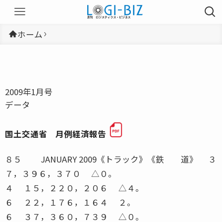
ホーム
2009年1月号
データ
国土交通省 月例経済報告
８５ JANUARY 2009《トラック》《鉄 道》 ３
７，３９６，３７０ △０。
４ １５，２２０，２０６ △４。
６ ２２，１７６，１６４ ２。
６ ３７，３６０，７３９ △０。