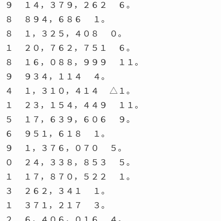
９ １４，３７９，２６２ ６。
８ ８９４，６８６ １。
８ １，３２５，４０８ ０。
１ ２０，７６２，７５１ ６。
８ １６，０８８，９９９ １１。
９ ９３４，１１４ ４。
４ １，３１０，４１４ △１。
１ ２３，１５４，４４９ １１。
５ １７，６３９，６０６ ９。
６ ９５１，６１８ １。
９ １，３７６，０７０ ５。
０ ２４，３３８，８５３ ５。
１ １７，８７０，５２２ １。
３ ２６２，３４１ １。
１ ３７１，２１７ ３。
２ ６，４０６，０１６ ４。