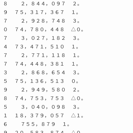
８ ２，８４４，０９７ ２。
９ ７５，３１７，３６７ １。
７ ２，９２８，７４８ ３。
０ ７４，７８０，４４８ △０。
７ ３，０２７，１８２ ３。
４ ７３，４７１，５１０ １。
７ ２，７７１，１１８ １。
７ ７４，４４８，３８１ １。
３ ２，８６８，６５４ ３。
５ ７５，１３６，５１３ ０。
９ ２，９４９，５８０ ２。
８ ７４，７５３，７５３ △０。
５ ３，０４０，０９８ ３。
１ １８，３７９，０５７ △１。
６ ７５５，８７９ １。
９ ２０，５８３，８７４ △０。