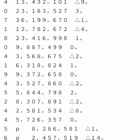
４ １３，４３２，１０１ △９。
０ ２３，１８３，５２７ ３。
７ ３６，１９９，６７０ △１。
１ １２，７８２，６７２ △４。
８ ２３，４１６，９９８ １。
０ ９，８８７，４９９ ０。
４ ３，５６８，６７５ △２。
１ ６，３１８，８２４ １。
９ ９，３７２，６５８ ０。
４ ３，５２７，８６０ △２。
５ ５，８４４，７９８ ２。
２ ８，３０７，８９１ △２。
４ ２，５８１，５３４ △８。
４ ５，７２６，３５７ ０。
５ ｐ ８，２８６，５８１ △１。
６ ｐ ２，４５７，５１９ △１４。