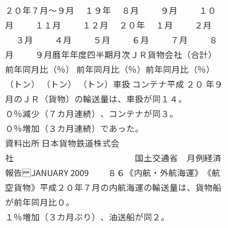
２０年７月〜９月 １９年 ８月 ９月 １０
月 １１月 １２月 ２０年 １月 ２月
３月 ４月 ５月 ６月 ７月 ８
月 ９月暦年年度四半期月次ＪＲ貨物会社（合計）
前年同月比（％） 前年同月比（％）前年同月比（％）
（トン） （トン） （トン）車扱 コンテナ平成 ２０ 年９
月のＪＲ（貨物）の輸送量は、車扱が同１４。
０％減少（７カ月連続）、コンテナが同３。
０％増加（３カ月連続）であった。
資料出所 日本貨物鉄道株式会
社 国土交通省 月例経済
報告 JANUARY 2009 ８６《内航・外航海運》《航
空貨物》平成２０年７月の内航海運の輸送量は、貨物船
が前年同月比０。
１％増加（３カ月ぶり）、油送船が同２。