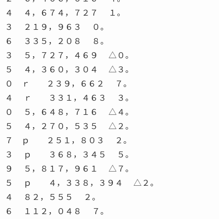
４ ４，６７４，７２７ １。
３ ２１９，９６３ ０。
６ ３３５，２０８ ８。
３ ５，７２７，４６９ △０。
５ ４，３６０，３０４ △３。
０ ｒ ２３９，６６２ ７。
４ ｒ ３３１，４６３ ３。
０ ５，６４８，７１６ △４。
５ ４，２７０，５３５ △２。
７ ｐ ２５１，８０３ ２。
３ ｐ ３６８，３４５ ５。
９ ５，８１７，９６１ △７。
５ ｐ ４，３３８，３９４ △２。
４ ８２，５５５ ２。
６ １１２，０４８ ７。