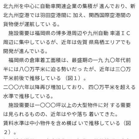
北九州を中心に自動車関連企業の集積が 進んでおり、新
北九州空港では羽田空港間に 加え、関西国際空港間の
貨物便が運航してい る。
施設需要は福岡県の博多港周辺や九州自動 車道ＩＣ
周辺に集中しているが、近年は佐賀 県鳥栖エリアでも
開発が進んでいる。
福岡県の倉庫着工面積は、最盛期の一九 九〇年代前
半には八〇万平米に迫る勢いだっ たが、近年は三〇万
平米前後で推移している （図１）。
二〇〇六年以降再び増加しており、 四〇万平米を超える
水準で推移している。
施設需要は一〇〇〇坪以上の大型物件に対 する需要
は見られるものの、近年はやや落ち 着いてきた。
賃料水準は中小物件を含め横ば いで推移している（図
２）。