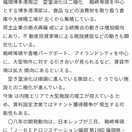
福岡博多港周辺 空室消化は二極化 箱崎埠頭を中心
とする博多港湾部は、食品 などの消費財を取り扱う倉
庫や大規模工場が 古くから集積している。
荷主企業の拠点再編 成による統廃合の動きは増加傾向
にあり、不 動産投資家等による施設建設などの動きも顕
在化している。
箱崎埠頭や香椎パークポート、 アイランドシティを中心
に、大型物件に対す る引き合いが見られるなど、賃貸市
場は拡大 傾向にあるといえる。
空き室消化は順調に進んでいる施設と、そ うでない施
設との二極化が進んでいる。
今後 は内陸エリアで大型施設の竣工が控えている た
め、賃料設定次第ではテナント獲得競争が 発生する可
能性もある。
〇八年の開発動向は、日本レップが三月、 箱崎埠頭
に「Ｊ─ＲＥＰロジステーション福岡 第19回 福岡県・