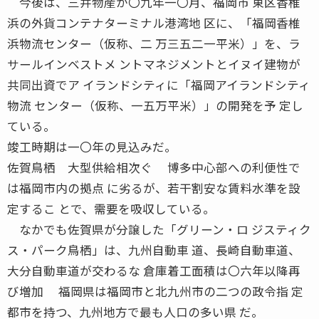
今後は、三井物産が〇九年一〇月、福岡市 東区香椎
浜の外貨コンテナターミナル港湾地 区に、「福岡香椎
浜物流センター（仮称、二 万三五二一平米）」を、ラ
サールインベストメ ントマネジメントとイヌイ建物が
共同出資でア イランドシティに「福岡アイランドシティ
物流 センター（仮称、一五万平米）」の開発を予 定し
ている。
竣工時期は一〇年の見込みだ。
佐賀鳥栖 大型供給相次ぐ 博多中心部への利便性で
は福岡市内の拠点 に劣るが、若干割安な賃料水準を設
定するこ とで、需要を吸収している。
なかでも佐賀県が分譲した「グリーン・ロ ジスティク
ス・パーク鳥栖」は、九州自動車 道、長崎自動車道、
大分自動車道が交わるな 倉庫着工面積は〇六年以降再
び増加 福岡県は福岡市と北九州市の二つの政令指 定
都市を持つ、九州地方で最も人口の多い県 だ。