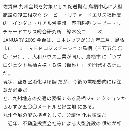
佐賀県 九州全域を対象とした配送拠点 鳥栖中心に大型
施設の竣工相次ぐ シービー・リチャードエリス福岡支
店 インダストリアル営業部 野田勝秀 シービー・リ
チャードエリス総合研究所 鈴木公二 81
JANUARY 2009 今後は、日本レップが〇九年二月、鳥栖
市に 「Ｊ─ＲＥＰロジステーション鳥栖（三万五〇 〇
〇平米）」、大和ハウス工業が同月、鳥栖市 に「Ｄプ
ロジェクト鳥栖Ａ棟・Ｂ棟（仮称）」 を開発する計画
だ。
現状、空き室消化は順調 だが、今後の需給動向には注
意が必要だ。
ど、九州地方の交通の要衝である鳥栖ジャン クションか
らわずか五〇〇メートルと好立地 にある。
九州全域の配送拠点として、分譲消 化も順調だ。
近年、不動産投資会社等による大型施設の 供給が相