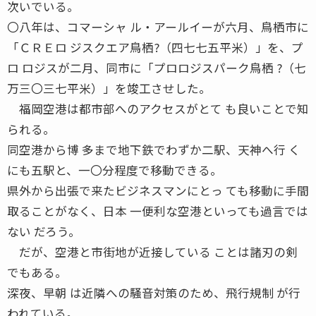
次いでいる。
〇八年は、コマーシャ ル・アールイーが六月、鳥栖市に
「ＣＲＥロ ジスクエア鳥栖?（四七七五平米）」を、プ
ロ ロジスが二月、同市に「プロロジスパーク鳥栖 ?（七
万三〇三七平米）」を竣工させした。
福岡空港は都市部へのアクセスがとて も良いことで知
られる。
同空港から博 多まで地下鉄でわずか二駅、天神へ行 く
にも五駅と、一〇分程度で移動できる。
県外から出張で来たビジネスマンにとっ ても移動に手間
取ることがなく、日本 一便利な空港といっても過言では
ない だろう。
だが、空港と市街地が近接している ことは諸刃の剣
でもある。
深夜、早朝 は近隣への騒音対策のため、飛行規制 が行
われている。