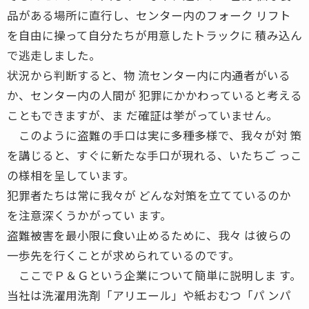
品がある場所に直行し、センター内のフォーク リフト
を自由に操って自分たちが用意したトラックに 積み込ん
で逃走しました。
状況から判断すると、物 流センター内に内通者がいる
か、センター内の人間が 犯罪にかかわっていると考える
こともできますが、ま だ確証は挙がっていません。
このように盗難の手口は実に多種多様で、我々が対 策
を講じると、すぐに新たな手口が現れる、いたちご っこ
の様相を呈しています。
犯罪者たちは常に我々が どんな対策を立てているのか
を注意深くうかがってい ます。
盗難被害を最小限に食い止めるために、我々 は彼らの
一歩先を行くことが求められているのです。
ここでＰ＆Ｇという企業について簡単に説明しま す。
当社は洗濯用洗剤「アリエール」や紙おむつ「パ ンパ