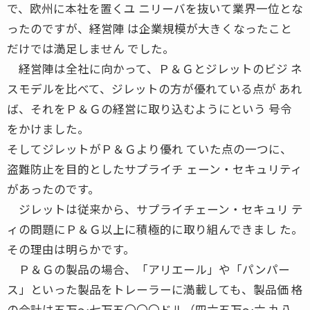
で、欧州に本社を置くユ ニリーバを抜いて業界一位とな
ったのですが、経営陣 は企業規模が大きくなったこと
だけでは満足しません でした。
経営陣は全社に向かって、Ｐ＆Ｇとジレットのビジ ネ
スモデルを比べて、ジレットの方が優れている点が あれ
ば、それをＰ＆Ｇの経営に取り込むようにという 号令
をかけました。
そしてジレットがＰ＆Ｇより優れ ていた点の一つに、
盗難防止を目的としたサプライチ ェーン・セキュリティ
があったのです。
ジレットは従来から、サプライチェーン・セキュリ テ
ィの問題にＰ＆Ｇ以上に積極的に取り組んできまし た。
その理由は明らかです。
Ｐ＆Ｇの製品の場合、「アリエール」や「パンパー
ス」といった製品をトレーラーに満載しても、製品価 格
の合計は五万〜七万五〇〇〇ドル（四六五万〜六 九八