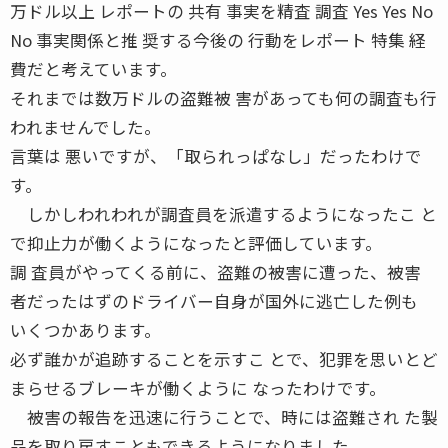
万ドル以上 レポートの 共有 事実を精査 調査 Yes Yes No
No 事実関係と推 奨する今後の 行動をレポート 特集 経
費だと考えています。
それまでは数万ドルの盗難被 害があっても何の調査も行
われませんでした。
言葉は 悪いですが、「取られっぱなし」だったわけで
す。
しかしわれわれが調査員を派遣するようになったこ と
で抑止力が働くようになったと評価しています。
調 査員がやってくる前に、盗難の被害に遭った、被害
者だったはずのドライバー自身が国外に逃亡した例も
いくつかあります。
必ず誰かが追跡することを示すこ とで、犯罪を思いとど
まらせるブレーキが働くように なったわけです。
被害の報告を迅速に行うことで、時には盗難され た製
品を取り戻すこともできるようになりました。