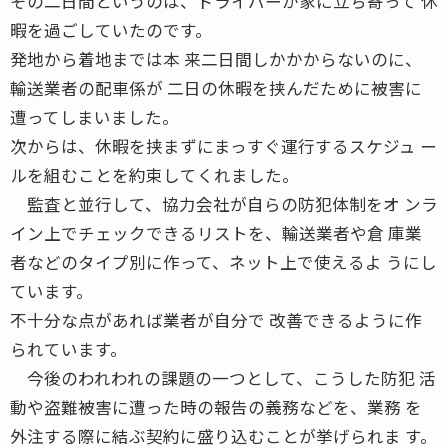
その二日間というのは、ドライバーが家に立ち寄って 休
暇を過ごしていたのです。
発地から着地までは本 来二日間しかかからないのに、
輸送業者の配車係が 二日の休暇を挟んだために被害に
遭ってしまいました。
次からは、休暇を挟まずにまっすぐ運行するスケジュ ー
ルを組むことを約束してくれました。
監査と並行して、協力会社が自らの防犯体制をオ ンラ
イン上でチェックできるリストを、輸送業者や倉 庫業
者などのタイプ別に作って、ネット上で使えるよ うにし
ています。
不十分な点があれば業者が自分で 改善できるように作
られています。
今後のわれわれの課題の一つとして、こうした防犯 活
動や盗難被害に遭った時の報告の義務などを、業務 を
外注する際に結ぶ契約に盛り込むことが挙げられま す。