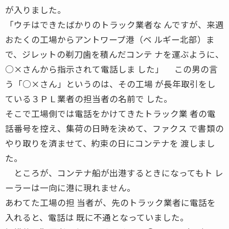
が入りました。
「ウチはできたばかりのトラック業者な んですが、来週
おたくの工場からアントワープ港（ベ ルギー北部）ま
で、ジレットの剃刀歯を積んだコンテ ナを運ぶように、
○×さんから指示されて電話しま した」 この男の言
う「○×さん」というのは、その工場 が長年取引をし
ている３ＰＬ業者の担当者の名前で した。
そこで工場側では電話をかけてきたトラック業 者の電
話番号を控え、集荷の日時を決めて、ファクス で書類の
やり取りを済ませて、約束の日にコンテナを 渡しまし
た。
ところが、コンテナ船が出港するときになってもト レ
ーラーは一向に港に現れません。
あわてた工場の担 当者が、先のトラック業者に電話を
入れると、電話は 既に不通となっていました。