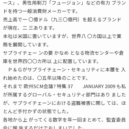
ース」、男性用剃刀「フュージョン」などの有力 ブラン
ドを持つ一般消費財メーカーです。
売上高で一 〇億ドル（九三〇億円）を超えるブランド
が現在、二 三あります。
本社は米国に置いていますが、世界八 〇カ国以上で業
務を展開しています。
サプライチェー ンの要 かなめ となる物流センターや倉
庫を世界四〇〇カ所以 上に配置しています。
Ｐ＆Ｇがサプライチェーン・セキュリティに本腰を 入
れ始めたのは、〇五年以降のことです。
それまで 欧州SCM会議? 特集 37 JANUARY 2009 も私
が所属するグローバル・セキュリティ部門はあり ました
が、サプライチェーンにおける盗難被害に関し ては、ほ
とんど手付かずの状態でした。
各地から上 がってくる数字を年一回まとめて、監査委員
会に報 告するだけでおしまいでした。