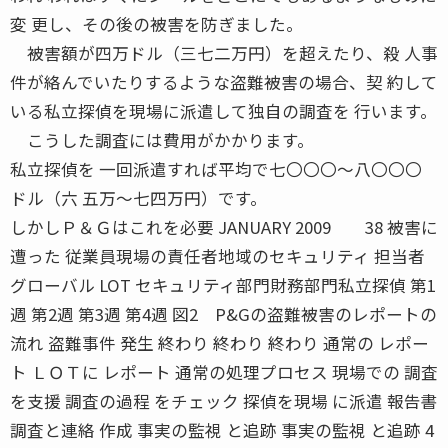
変 更し、その後の被害を防ぎました。
被害額が四万ドル（三七二万円）を超えたり、殺 人事
件が絡んでいたりするような盗難被害の場合、契 約して
いる私立探偵を現場に派遣して独自の調査を 行います。
こうした調査には費用がかかります。
私立探偵を 一回派遣すれば平均で七〇〇〇〜八〇〇〇
ドル（六 五万〜七四万円）です。
しかしＰ＆Ｇはこれを必要 JANUARY 2009 38 被害に
遭った 従業員現場の責任者地域のセキュリティ 担当者
グローバル LOT セキュリティ部門財務部門私立探偵 第1
週 第2週 第3週 第4週 図2 P&Gの盗難被害のレポートの
流れ 盗難事件 発生 終わり 終わり 終わり 通常の レポー
ト ＬＯＴに レポート 通常の処理プロセス 現場での 調査
を支援 調査の過程 をチェック 探偵を現場 に派遣 報告書
調査と連絡 作成 事実の監視 と追跡 事実の監視 と追跡 4