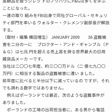
高額品を扱うジレッ トのノウハウにP&Gは多くを学ぶ
ことになった。
一連の取り 組みをFBI出身で同社グローバル・セキュリ
ティ部門を率いる ウォルター・クレメンツ副部長が解説
する。
（取材・編集 横田増生） JANUARY 2009 36 盗難被
害を二分の一に プロクター・アンド・ギャンブル（Ｐ
＆Ｇ）は七兆 円を超える売上高を誇る世界最大の日用
雑貨品メーカ ーです。
当社は二〇〇七年度、約三〇〇万ドル（二 億七九〇〇
万円）に相当する製品の盗難被害に遭い ました。
前年度に比べると半分以下に減っているの ですが、それ
でも誇れる数字ではありません。
例えばポーランドでは最近、次のような盗難事件が
ありました。
ポーランドの工場の出荷担当者に、ある男から電話