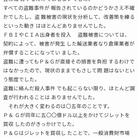
すべての盗難事件が 報告されているのかどうかさえ不確
かでしたし、盗 難被害の現状を分析して、改善策を練る
といった動き はほとんどありませんでした。
ＦＢＩやＣＩＡ出身者を投入 盗難被害については、
契約によって、被害が発生 した輸送業者なり倉庫業者が
弁償することになってい ました。
盗難に遭ってもＰ＆Ｇが直接その損害を負担 するわけで
はなかったので、現状のままでもさして問 題はないとい
う態度でした。
盗難に絡んだ殺人事件 でも起こらない限り、ほとんど調
査が行われることは ありませんでした。
それが大きく変わるのは〇五年のことです。
Ｐ＆ Ｇが同年に五〇〇億ドル以上をかけてジレットを
買収 したのがきっかけでした。
Ｐ＆Ｇはジレットを買収し たことで、一般消費財市場