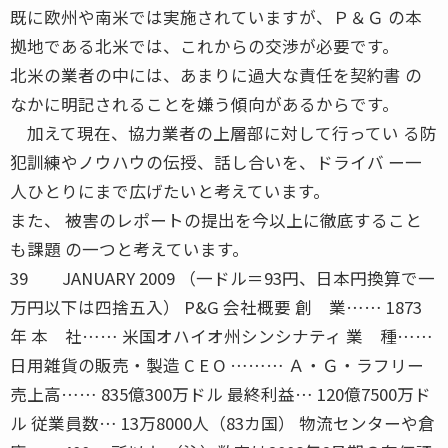
既に欧州や南米では実施されていますが、Ｐ＆Ｇ の本
拠地である北米では、これからの交渉が必要です。
北米の業者の中には、あまりに過大な責任を契約書 の
なかに明記されることを嫌う傾向があるからです。
加えて現在、協力業者の上層部に対して行ってい る防
犯訓練やノウハウの伝授、話し合いを、ドライバ ー一
人ひとりにまで広げたいと考えています。
また、 被害のレポートの提出を今以上に徹底すること
も課題 の一つと考えています。
39 JANUARY 2009 （一ドル＝93円、日本円換算で一
万円以下は四捨五入） P&G 会社概要 創 業…… 1873
年 本 社…… 米国オハイオ州シンシナティ 業 種……
日用雑貨の販売・製造 C E O ……… Ａ・Ｇ・ラフリー
売上高…… 835億300万ドル 最終利益… 120億7500万ド
ル 従業員数… 13万8000人（83カ国） 物流センターや倉