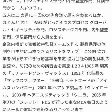
ほかには、ロジスティクス部門と内 部監査部門、保険部
門から一人ずつです。
五人は三 カ月に一回の定例会議で顔を合わせるほか、
ほとんど 図１ P&G がとった4 つのプロセス グローバ
ル・セキュリティ部門、ロジスティクス部門、内部監査
部門、保険部門から人員を出す。
企業内横断で盗難被害監督チームを作る 製品保護の体
制を自主的に点検できるリストをウェブ上に公開 協力
業者が順守すべき行動基準を策定 協力会社の防犯体制の
監査や、防犯のための講習会を実施 1 2 3 4 1985 年 製薬
の「リチャードソン・ヴィックス」 1991 年 化粧品の
「マックスファクター」 1999 年 ペットフードの「アイ
ムスカンパニー」 2001 年 ヘアケア製品の「クレイロー
ル」 2003 年 ヘアコスメティックの「ウエラ」 2005 年
剃刀の「ジレット」 P&G が行った主なM&A 毎日のよう
にメールか電話で連絡を取り合っています。