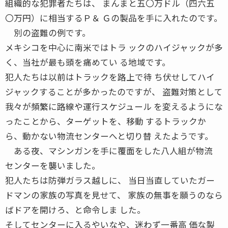
組織的な犯罪者たちは、 まんまと五〇万ドル（四六五
〇万円）に相当するＰ＆ Ｇの製品を手に入れたのです。
別の盗難の例です。
メキシコを中心に南米ではトラ ックのハイジャックが多
く、当社が最も頭を痛めてい る地域です。
犯人たちは以前はトラックを路上で待 ち伏せしてハイ
ジャックすることが多かったのですが、 盗難対策として
我々が頻繁に路線や運行スケジュール を変えるようにな
ったことから、ターゲットを、移動 するトラックか
ら、動かない物流センターへと切り替 えたようです。
ある夜、マシンガンを手に覆面をした八人組が物流
センターを襲いました。
犯人たちは防弾ガラス越しに、 当日当直していたガー
ドマンの家族の写真を見せて、 家族の無事を願うのなら
ばドアを開けろ、と命令しま した。
そしてセンターに入るやいなや、迷わず一番高 価な製