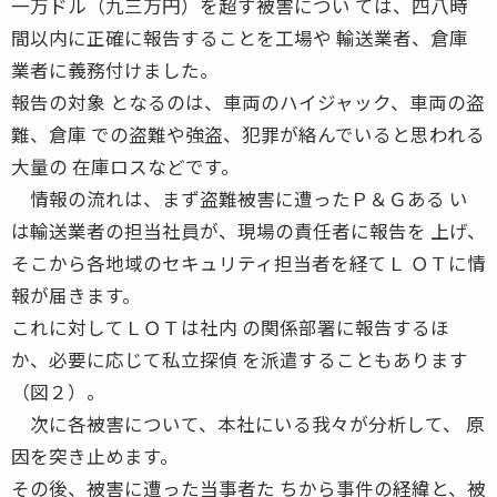
一万ドル（九三万円）を超す被害につい ては、四八時
間以内に正確に報告することを工場や 輸送業者、倉庫
業者に義務付けました。
報告の対象 となるのは、車両のハイジャック、車両の盗
難、倉庫 での盗難や強盗、犯罪が絡んでいると思われる
大量の 在庫ロスなどです。
情報の流れは、まず盗難被害に遭ったＰ＆Ｇある い
は輸送業者の担当社員が、現場の責任者に報告を 上げ、
そこから各地域のセキュリティ担当者を経てＬ ＯＴに情
報が届きます。
これに対してＬＯＴは社内 の関係部署に報告するほ
か、必要に応じて私立探偵 を派遣することもあります
（図２）。
次に各被害について、本社にいる我々が分析して、 原
因を突き止めます。
その後、被害に遭った当事者た ちから事件の経緯と、被