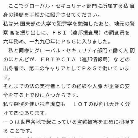
ここでグローバル・セキュリティ部門に所属する私 自
身の経歴を手短かに紹介させてください。
私は米 国東部の大学で犯罪学を勉強したあと、地元の警
察 官を振り出しに、ＦＢＩ（連邦捜査局）の調査員を
六年務め、一九九〇年にＰ＆Ｇに入りました。
私と同様にグローバル・セキュリティ部門で働く人 間
のほとんどが、ＦＢＩやＣＩＡ（連邦情報局）な どの
出身者で、第二のキャリアとしてＰ＆Ｇで働いて いま
す。
それまでの法の実行者としての経験や人脈 が企業の安
全を守る上で役に立つからです。
私立探偵を使い独自調査も ＬＯＴの役割は大きく分
けて四つあります。
一つ は世界各地で起こっている盗難被害を正確に把握す
る ことです。