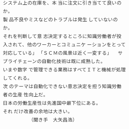
システム上の在庫を、本 当に注文に引き当てて良いの
か。
製 品不良やミスなどのトラブルは発生 していないの
か。
それを判断して意 志決定するところに知識労働者が投
入されて、他のワーカーとコミュニケ ーションをとって
対応している」 「ＳＣＭの風景は近く一変する」 サ
プライチェーンの自動化技術は既に成熟した。
いまや数字 で管理できる業務はすべてＩＴと機械が処理
してくれる。
次 のテーマは自動化できない意志決定を担う知識労働
者の生産 性向上だ。
日本の労働生産性は先進国中最下位にある。
それ だけ改善の余地は大きい。
（聞き手 大矢昌浩）