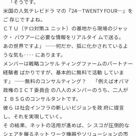
「そうです。
米国の人気テレビドラ マの『24─TWENTY FOUR─』を
ご 存じですよね。
ＣＴＵ（テロ対策ユ ニット）の基地から現場のジャッ
ク・ バウアーに必要な情報をリアルタイ ムで送る。
あの世界ですよ」 ──何だか、狐に化かされているよ
うな気も‥‥ にあります。
メンバーは戦略コンサル ティングファームのパートナー
経験者 ばかりですが、基本的に無料で活動 していま
す」 ──無料のコンサルティング？ 「例えばオバマ
政権のＩＣＴ委員会 の八人のメンバーのうち、二人が
Ｉ ＢＳＧのコンサルタントです。
彼ら は社会インフラの新しいビジョンを政 府に提言
し、それを実現していく。
そ の結果、ネットの活用が進めば、シ スコが圧倒的な
シェアを握るネット ワーク機器やソリューションの市