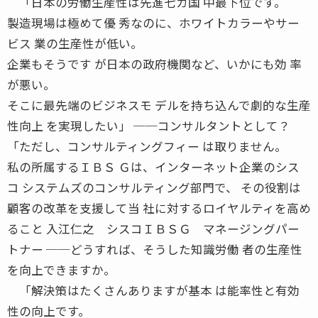
「日本の労働生産性は先進七カ国 中最下位です。
製造現場は極めて優 秀なのに、ホワイトカラーやサー
ビス 業の生産性が低い。
企業もそうです が日本の政府機関など、いかにも効 率
が悪い。
そこに最先端のビジネスモ デルを持ち込んで劇的な生産
性向上 を実現したい」 ──コンサルタントとして？
「ただし、コンサルティングフィー は取りません。
私の所属するＩＢＳ Ｇは、インターネット企業のシス
コ システムズのコンサルティング部門で、 その役割は
顧客の改革を支援して当 社に対するロイヤルティを高め
ること 入江仁之 シスコＩＢＳＧ マネージングパー
トナー ──どうすれば、そうした知識労働 者の生産性
を向上できますか。
「解決策はたくさんありますが基本 は能率性と有効
性の向上です。