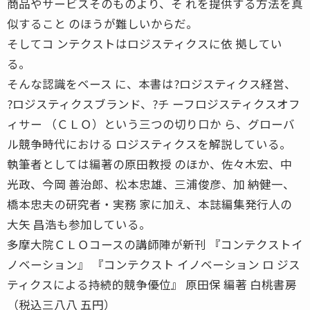
商品やサービスそのものより、そ れを提供する方法を真
似すること のほうが難しいからだ。
そしてコ ンテクストはロジスティクスに依 拠してい
る。
そんな認識をベース に、本書は?ロジスティクス経営、
?ロジスティクスブランド、?チ ーフロジスティクスオフ
ィサー （ＣＬＯ）という三つの切り口か ら、グローバ
ル競争時代における ロジスティクスを解説している。
執筆者としては編著の原田教授 のほか、佐々木宏、中
光政、今岡 善治郎、松本忠雄、三浦俊彦、加 納健一、
橋本忠夫の研究者・実務 家に加え、本誌編集発行人の
大矢 昌浩も参加している。
多摩大院ＣＬＯコースの講師陣が新刊 『コンテクストイ
ノベーション』 『コンテクスト イノベーション ロ ジス
ティクスによる持続的競争優位』 原田保 編著 白桃書房
（税込三八八 五円）