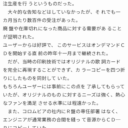
注生産を行 うというものだった。
大々的な告知などはしていなかったが、そ れでも一
カ月当たり数百件の受注があった。
廃 盤や在庫切れになった商品に対する需要があ ること
が証明された。
ユーザーからは好評で、 このサービスはオンデマンドＣ
Ｄを開始する直 前の昨年十一月まで継続された。
だが、当時の印刷技術ではオリジナルの歌 詞カード
を完全に再現することができず、カ ラーコピーを四つ折
りにしたものを同封して いた。
もちろんユーザーには事前にこの点を 了承してもらって
いたが、オリジナルのもの に対するニーズは強く、熱心
なファンを満足 させる水準には程遠かった。
また、コロムビアの社内にＲ盤の専任部署 はなく、
エンジニアが通常業務の合間を縫っ て音源からＣＤ─
Ｒにコピーしていた。