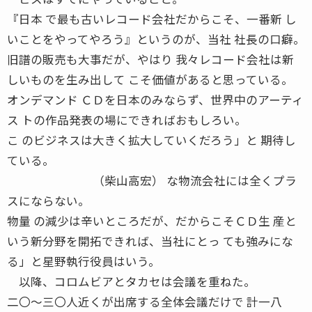
『日本 で最も古いレコード会社だからこそ、一番新 し
いことをやってやろう』というのが、当社 社長の口癖。
旧譜の販売も大事だが、やはり 我々レコード会社は新
しいものを生み出して こそ価値があると思っている。
オンデマンド ＣＤを日本のみならず、世界中のアーティ
ス トの作品発表の場にできればおもしろい。
こ のビジネスは大きく拡大していくだろう」と 期待し
ている。
（柴山高宏） な物流会社には全くプラ
スにならない。
物量 の減少は辛いところだが、だからこそＣＤ生 産と
いう新分野を開拓できれば、当社にとっ ても強みにな
る」と星野執行役員はいう。
以降、コロムビアとタカセは会議を重ねた。
二〇〜三〇人近くが出席する全体会議だけで 計一八