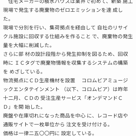
住宅メーカーの積水ハウスは業界で初めて、新築 施工
現場で発生する廃棄物のゼロエミッションを達 成し
た。
現場で分別を行い、集荷拠点を経由して 自社のリサイ
クル施設に回収する仕組みを作ること で、廃棄物の発生
量を大幅に削減した。
さらに部 材の設計段階から発生抑制を図るため、回収
時に ＩＣタグで廃棄物情報を収集するシステムの構築
を めざしている。
物流拠点にＣＤ生産機材を設置 コロムビアミュージ
ックエンタテインメント （以下、コロムビア）は昨年
十二月、ＣＤの 受注生産サービス「オンデマンドＣ
Ｄ」を開 始した。
廃盤や在庫切れになった商品を中心 に、レコード店や
通販サイトで一枚単位から 注文を受け付ける。
価格は一律二五〇〇円に 設定している。