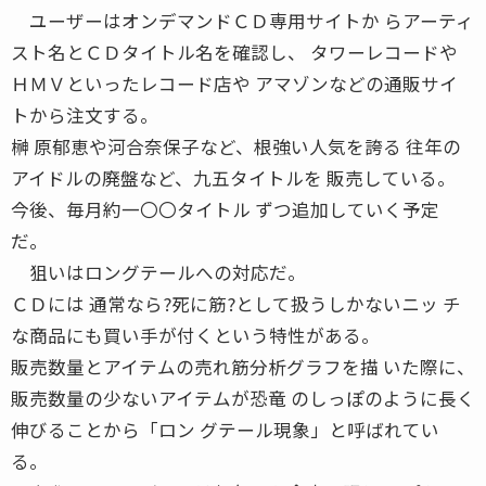
ユーザーはオンデマンドＣＤ専用サイトか らアーティ
スト名とＣＤタイトル名を確認し、 タワーレコードや
ＨＭＶといったレコード店や アマゾンなどの通販サイ
トから注文する。
榊 原郁恵や河合奈保子など、根強い人気を誇る 往年の
アイドルの廃盤など、九五タイトルを 販売している。
今後、毎月約一〇〇タイトル ずつ追加していく予定
だ。
狙いはロングテールへの対応だ。
ＣＤには 通常なら?死に筋?として扱うしかないニッ チ
な商品にも買い手が付くという特性がある。
販売数量とアイテムの売れ筋分析グラフを描 いた際に、
販売数量の少ないアイテムが恐竜 のしっぽのように長く
伸びることから「ロン グテール現象」と呼ばれてい
る。