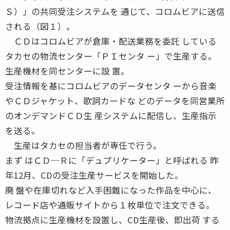
Ｓ）」の共同受注システムを 通じて、コロムビアに送信
される（図１）。
ＣＤはコロムビアが倉庫・配送業務を委託 している
タカセの物流センター「ＰＩセンタ ー」で生産する。
生産機材を同センターに設 置。
受注情報を基にコロムビアのデータセンタ ーから音楽
やＣＤジャケット、歌詞カードな どのデータを同営業所
のオンデマンドＣＤ生 産システムに配信し、生産指示
を送る。
生産はタカセの担当者が専任で行う。
まず はＣＤ─Ｒに「デュプリケーター」と呼ばれる 昨
年12月、CDの受注生産サービスを開始した。
廃 盤や在庫切れなど入手困難になった作品を中心に、
レコード店や通販サイトから１枚単位で注文できる。
物流拠点に生産機材を設置し、CD生産後、即出荷 する