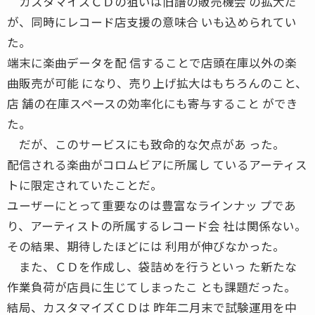
カスタマイズＣＤの狙いは旧譜の販売機会 の拡大だ
が、同時にレコード店支援の意味合 いも込められてい
た。
端末に楽曲データを配 信することで店頭在庫以外の楽
曲販売が可能 になり、売り上げ拡大はもちろんのこと、
店 舗の在庫スペースの効率化にも寄与すること ができ
た。
だが、このサービスにも致命的な欠点があ った。
配信される楽曲がコロムビアに所属し ているアーティス
トに限定されていたことだ。
ユーザーにとって重要なのは豊富なラインナッ プであ
り、アーティストの所属するレコード会 社は関係ない。
その結果、期待したほどには 利用が伸びなかった。
また、ＣＤを作成し、袋詰めを行うといっ た新たな
作業負荷が店員に生じてしまったこ とも課題だった。
結局、カスタマイズＣＤは 昨年二月末で試験運用を中