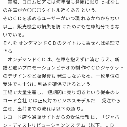
実際、コロムビアには何年間も倉庫に眠り っぱなし
の在庫が六〇〇〇タイトル近くある という。
そのＣＤを求めるユーザーがいつ現 れるかわからない
以上、販売機会の損失を防 ぐためにも在庫処分できな
いでいる。
それを オンデマンドＣＤのタイトルに乗せれば処理で
きる。
オンデマンドＣＤは、在庫を抱えずに済む うえ、新
譜と違いプロモーションビデオの制 作やＣＤジャケット
のデザインなど販促費も 発生しないため、一枚単位の
受注でも十分に 利益を確保できるという。
工場で大量生産し、 短期間に売り切るという従来のレ
コード会社 とは正反対のビジネスモデルだ 受注から
生産、出荷までの流れは以下の通 り。
レコード店や通販サイトからの受注情報 は、「ジャパ
ン・ディストリビューションシス テム（以下、ＪＤ