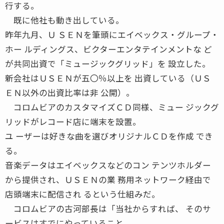
行する。
既に他社も動き出している。
昨年九月、Ｕ ＳＥＮを筆頭にエイベックス・グループ・
ホー ルディングス、ビクターエンタテインメントな ど
が共同出資で「ミュージックグリッド」を 設立した。
新会社はＵＳＥＮが五〇％以上を 出資している（ＵＳ
ＥＮ以外の出資比率は非 公開）。
コロムビアのカスタマイズＣＤ同様、ミュー ジックグ
リッドがレコード店に端末を設置。
ユ ーザーは好きな曲を選びオリジナルＣＤを作成 でき
る。
音楽データはエイベックスなどのコン テンツホルダー
から提供され、ＵＳＥＮの業 務用ネットワーク経由で
店頭端末に配信され るという仕組みだ。
コロムビアの古河部長は「当社からすれば、 そのサ
ービスはすでにやっていること。