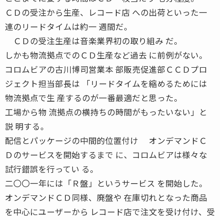
ＣＤの受注から生産、レコード店 への出荷といった一
連のリードタイムは約一 週間だ。
ＣＤの受注生産は音楽業界初の取り組み だ。
しかも物流拠点でのＣＤ生産など過去 に前例がない。
コロムビアの古川博司営業本 部販売促進部ＣＣＤプロ
ジェクト担当部長は 「リードタイムを縮めるためには
物流拠点で生 産するのが一番最適だと思った。
工場から物 流拠点の横持ちの時間がもったいない」と
説 明する。
配信とパッケージの中間的位置付け オンデマンドＣ
Ｄのサービスを開始するまで に、コロムビアは様々な
試行錯誤を行ってい る。
二〇〇一年には「Ｒ盤」というサービス を開始した。
オンデマンドＣＤ同様、廃盤や 在庫切れとなった商品
を中心にユーザーから レコード店で注文を受け付け、受