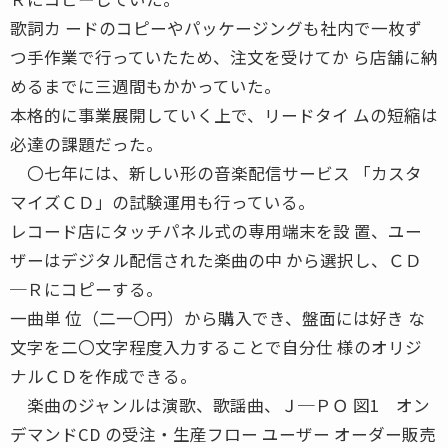
歌詞カ ードのコピーやパッケージングも社内で一枚ず
つ手作業で行っていたため、注文を受けてか ら店舗に納
めるまでに三週間もかかっていた。
本格的に事業展開していく上で、リードタイ ムの短縮は
必達の課題だった。
〇七年には、新しい形の音楽配信サービス 「カスタ
マイズＣＤ」の試験運用も行っている。
レコード店にタッチパネル式の専用端末を設 置、ユー
ザーはデジタル配信された楽曲の中 から選択し、ＣＤ
─Ｒにコピーする。
一曲単 位（二一〇円）から購入でき、盤面には好き な
文字を二〇文字程度入力することで自分仕 様のオリジ
ナルＣＤを作成できる。
楽曲のジャンルは演歌、歌謡曲、Ｊ─ＰＯ 図1 オン
デマンドCD の受注・生産フロー ユーザー オーダー販売