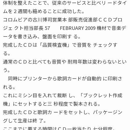
体制を整えたことで、従来のサービスと比べリ ードタイ
ムを２週間も縮めることに成功した。
コロムビアの古川博司営業本 部販売促進部ＣＣＤプロ
ジェ クト担当部長 57 FEBRUARY 2009 機材で音楽デ
ータを書き込み、盤面を印刷す る。
完成したＣＤは「品質検査機」で音質を チェックす
る。
通常のＣＤと比べても音質や 耐用年数は変わらないとい
う。
同時にプリンターから歌詞カードが自動的 に印刷さ
れる。
これにミシン目を入れて裁断 し、「ブックレット作成
機」にセットすると三 秒程度で製本される。
完成したＣＤと歌詞カ ードをセットし、パッケージン
グして生産は終 了。
ここまでに要する時間はＣＤ一枚当たり 七分程度。