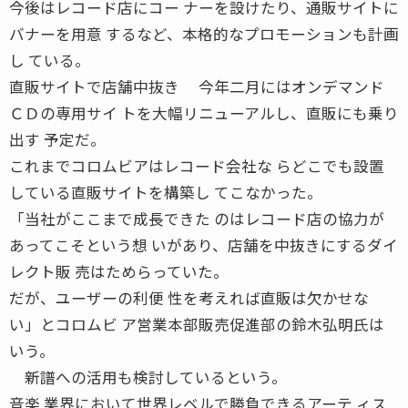
今後はレコード店にコー ナーを設けたり、通販サイトに
バナーを用意 するなど、本格的なプロモーションも計画
し ている。
直販サイトで店舗中抜き 今年二月にはオンデマンド
ＣＤの専用サイ トを大幅リニューアルし、直販にも乗り
出す 予定だ。
これまでコロムビアはレコード会社な らどこでも設置
している直販サイトを構築し てこなかった。
「当社がここまで成長できた のはレコード店の協力が
あってこそという想 いがあり、店舗を中抜きにするダイ
レクト販 売はためらっていた。
だが、ユーザーの利便 性を考えれば直販は欠かせな
い」とコロムビ ア営業本部販売促進部の鈴木弘明氏は
いう。
新譜への活用も検討しているという。
音楽 業界において世界レベルで勝負できるアーテ ィス