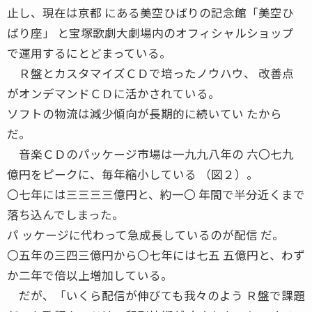
止し、現在は京都 にある美空ひばりの記念館「美空ひ
ばり座」 と宝塚歌劇大劇場内のオフィシャルショップ
で運用するにとどまっている。
Ｒ盤とカスタマイズＣＤで培ったノウハウ、 改善点
がオンデマンドＣＤに活かされている。
ソフトの物流は減少傾向が長期的に続いてい たから
だ。
音楽ＣＤのパッケージ市場は一九九八年の 六〇七九
億円をピークに、毎年縮小している （図２）。
〇七年には三三三三億円と、約一〇 年間で半分近くまで
落ち込んでしまった。
パ ッケージに代わって急成長しているのが配信 だ。
〇五年の三四三億円から〇七年には七五 五億円と、わず
か二年で倍以上増加している。
だが、「いくら配信が伸びても我々のよう Ｒ盤で課題