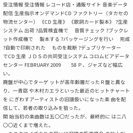
受注情報 受注情報 レコード店・通販サイト 音楽データ
配信 生産指示オンデマンドCD ファクトリー（タカセの
物流センター） 《CD 生産》 《歌詞カード製本》 ?生産
システム 出荷 ?品質検査機で 音質チェック ?ブックレ
ット作成機で 製本する ?パッケージングを行い 完成
?自動で印刷された ものを裁断 ?デュプリケーター
でCD 生産 ＪＤＳの共同受注システム コロムビアデータ
センター FEBRUARY 2009 58 Ｐ、ジャズなど幅広
い。
廃盤が中心でターゲ ットが高年齢層だったＲ盤と異な
り、一青窈 や木村カエラといった最近のヒットチャート
を にぎわすアーティストの旧譜扱いになった楽 曲を配
信して、若者の取り込みを狙った。
開 始当初の楽曲数は五〇〇だったが、最終的に は二八
〇〇近くまで増えた。