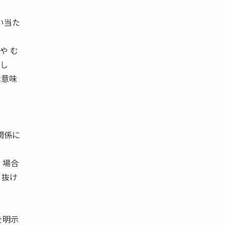
い当た
や む
まし
は意味
。
関係に
 場合
 抜け
を明示