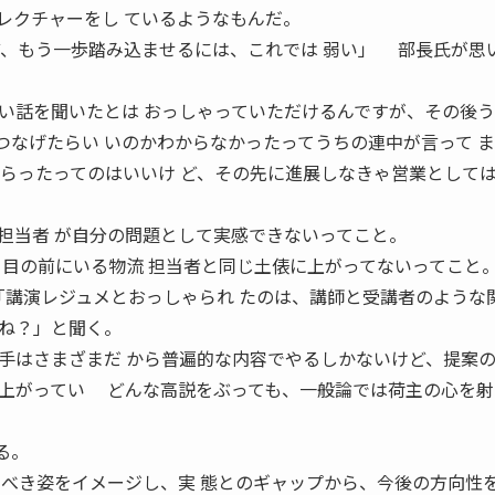
レクチャーをし ているようなもんだ。
ど、もう一歩踏み込ませるには、これでは 弱い」 部長氏が思
話を聞いたとは おっしゃっていただけるんですが、その後う
つなげたらい いのかわからなかったってうちの連中が言って 
らったってのはいいけ ど、その先に進展しなきゃ営業として
担当者 が自分の問題として実感できないってこと。
ま目の前にいる物流 担当者と同じ土俵に上がってないってこと
「講演レジュメとおっしゃられ たのは、講師と受講者のような
すね？」と聞く。
はさまざまだ から普遍的な内容でやるしかないけど、提案の
上がってい どんな高説をぶっても、一般論では荷主の心を射
る。
るべき姿をイメージし、実 態とのギャップから、今後の方向性