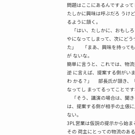
問題はここにあるんですよって
たしかに興味は呼ぶだろ うけ
るように頷く。
「はい、たしかに、おもしろい
やになってしまって、次にどう
た」 「まあ、興味を持っても
が ないな。
簡単に言うと、これでは、物流
逆 に言えば、提案する側がい
わ かる？」 部長氏が頷き、
なってし まってるってことで
「そう、講演の場合は、聞き手
は、提案する側が相手の土俵に
ない。
3PL営業は仮説の提示から始ま
その 荷主にとっての物流のあ