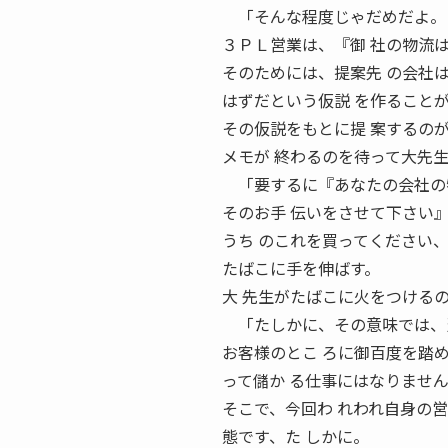
「そんな程度じゃだめだよ。
３ＰＬ営業は、『御 社の物流
そのためには、提案先 の会社
はずだという仮説 を作ること
その仮説をもとに提 案するの
メモが 終わるのを待って大先
「要するに『あなたの会社の物
そのお手 伝いをさせて下さい
うち のこれを買ってください
たばこに手を伸ばす。
大 先生がたばこに火をつける
「たしかに、その意味では、当
お客様のとこ ろに御百度を踏
って儲か る仕事にはなりませ
そこで、今回わ れわれ自身の
態です、た しかに。