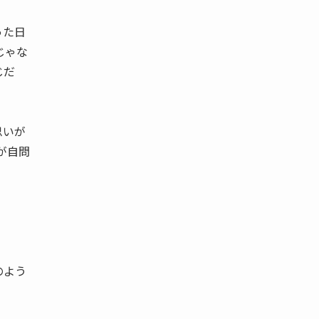
った日
じゃな
じだ
思いが
が自問
のよう