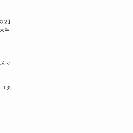
の２】
る大手
込んで
 「え