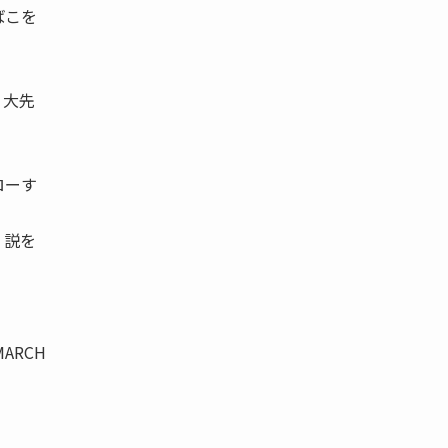
ばこを
 大先
ローす
 説を
ARCH