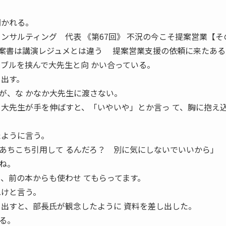
開かれる。
ンサルティング 代表 《第67回》 不況の今こそ提案営業【そ
 提案書は講演レジュメとは違う 提案営業支援の依頼に来たあ
ーブルを挟んで大先生と向 かい合っている。
り出す。
が、な かなか大先生に渡さない。
先生が手を伸ばすと、「いやいや」とか言っ て、胸に抱え
たように言う。
あちこち引用して るんだろ？ 別に気にしないでいいから」
ね。
て、前の本からも使わせ てもらってます。
ぬけと言う。
を出すと、部長氏が観念したように 資料を差し出した。
る。