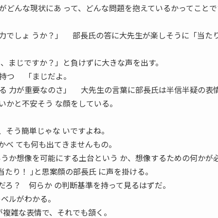
どんな現状にあ って、どんな問題を抱えているかってことで
力でしょ うか？」 部長氏の答に大先生が楽しそうに「当た
っ、まじですか？」と負けずに大きな声を出す。
持つ 「まじだよ。
る 力が重要なのさ」 大先生の言葉に部長氏は半信半疑の表
いかと不安そう な顔をしている。
そう簡単じゃな いですよね。
かべ ても何も出てきませんもの。
いうか想像を可能にする土台という か、想像するための何かが
たり！ ｣と思案顔の部長氏 に声を掛ける。
だろ？ 何らか の判断基準を持って見るはずだ。
レベルがわかる。
が複雑な表情で、それでも頷く。