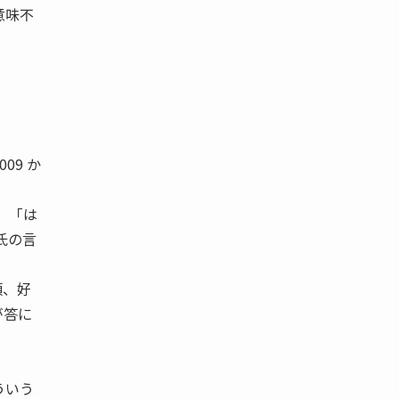
意味不
09 か
 「は
氏の言
頃、好
が答に
ういう