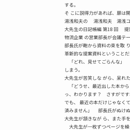
する。
そ こに説得力があれば、扉は
湯浅和夫の 湯浅和夫 湯浅コ
大先生の日記帳編 第18 回
物流企業 の営業部長が会議テ
部長氏が鞄から資料の束を取 
革新的な提案資料ということだ
「どれ、見せてごらんな」 大
しまう。
大先生が苦笑しな がら、呆れ
「どうせ、最近出した本から
っ、わかります？ さすがです
でも、 最近の本だけじゃなく
済みません」 部長氏がぬけ
大先生が頷きなが ら、また手
大先生が一枚ずつページを繰