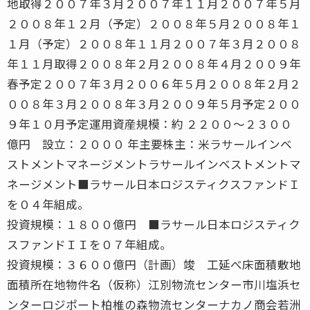
地取得２００７年３月２００７年１１月２００７年５月
２００８年１２月（予定）２００８年５月２００８年１
１月（予定）２００８年１１月２００７年３月２００８
年１１月取得２００８年２月２００８年４月２００９年
春予定２００７年３月２００６年５月２００８年２月２
００８年３月２００８年３月２００９年５月予定２００
９年１０月予定運用資産規模：約 ２２００〜２３００
億円 設立：２０００ 年主要株主：米ラサールインベ
ストメントマネージメントラサールインベストメントマ
ネージメント■ラサール日本ロジスティクスファンドＩ
を０４年組成。
投資規模：１８００億円 ■ラサール日本ロジスティク
スファンドＩＩを０７年組成。
投資規模：３６００億円（計画）竣 工延べ床面積敷地
面積所在地物件名（仮称）江別物流センター市川塩浜セ
ンターロジポート柏椎の森物流センターナカノ商会若洲