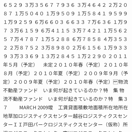
６５２９ ３万３５６７ ７９３６ ３万４６４２ ２万２０
８７ １万５０４０ １万９５０９ １万５８４１ ９５９９
１万９２５９ ６万６６０３ ６６３３ ７万６３６ １万９
７ ３万６１５９ ６万４１１５ ３万７４２１ １万５６２
５ ７万４７８７ １万５２８８ ６万７８５８ ４万３５３
２ ２万８７５２ ３万８９８０ ２万６１５６ １万９３３
９ ３万３３６９ １３万２８４５ １万２２９０ ２０１１
年５月（予定） 未定２０１０年春（予定）２０１０年
８月（予定）２０１０年夏（予定）２００９年９月（予
定）２００９年夏（予定）２０１０年春（予定） 物流
不動産ファンド いま何が起きているのか？特 集 物
流不動産ファンド いま何が起きているのか？特 集３
７ MARCH 2009竣 工賃貸面積敷地面積所在地所在
地草加ロジスティクスセンター越谷ロジスティクスセン
ターＩＩ戸田パークロジスティクスセンター（仮称）所