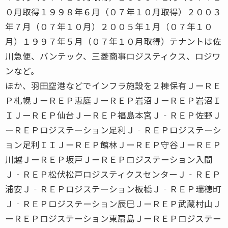
０月取得１９９８年６月（０７年１０月取得）２００３
年７月（０７年１０月）２００５年１月（０７年１０
月）１９９７年５月（０７年１０月取得）テナントは佐
川急便、バンテック、三菱商事ロジスティクス、ロジワ
ンなど。
ほか、羽田空港などでインフラ施設を２棟保有ＪーＲＥ
Ｐ札幌ＪーＲＥＰ恵庭ＪーＲＥＰ岩沼ＪーＲＥＰ岩沼Ｉ
ＩＪーＲＥＰ仙台ＪーＲＥＰ福島本宮Ｊ‐ＲＥＰ佐野Ｊ
ーＲＥＰロジステーション足利Ｊ‐ＲＥＰロジステーシ
ョン足利ＩＩＪーＲＥＰ館林ＪーＲＥＰ守谷ＪーＲＥＰ
川越ＪーＲＥＰ坂戸ＪーＲＥＰロジステーション入間
Ｊ‐ＲＥＰ松伏松戸ロジスティクスセンターＪ‐ＲＥＰ
浦安Ｊ‐ＲＥＰロジステーション板橋Ｊ‐ＲＥＰ瑞穂町
Ｊ‐ＲＥＰロジステーション辰巳ＪーＲＥＰ武蔵村山Ｊ
ーＲＥＰロジステーション東扇島ＪーＲＥＰロジステー