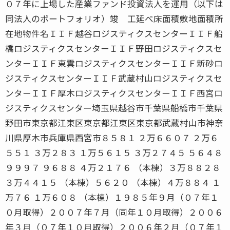
０７年に上場した産業ファンド投資法人を運用（以下は
同法人のポートフォリオ）竣 工延べ床面積敷地面積所
在地物件名ＩＩＦ越谷ロジスティクスセンターＩＩＦ船
橋ロジスティクスセンターＩＩＦ野田ロジスティクスセ
ンターＩＩＦ東雲ロジスティクスセンターＩＩＦ新砂ロ
ジスティクスセンターＩＩＦ武蔵村山ロジスティクスセ
ンターＩＩＦ厚木ロジスティクスセンターＩＩＦ西宮ロ
ジスティクスセンター埼玉県越谷市千葉県船橋市千葉県
野田市東京都江東区東京都江東区東京都武蔵村山市神奈
川県厚木市兵庫県西宮市８５８１ ２万６６０７ ２万６
５５１ ３万２８３ １万５６１５ ３万２７４５ ５６４８
９９９７ ９６８８ ４万２１７６ （本棟）３万８８２８
３万４４１５ （本棟）５６２０ （本棟）４万８８４ １
万７６ １万６０８ （本棟）１９８５年９月（０７年１
０月取得）２００７年７月（同年１０月取得）２００６
年３月（０７年１０月取得）２００６年２月（０７年１