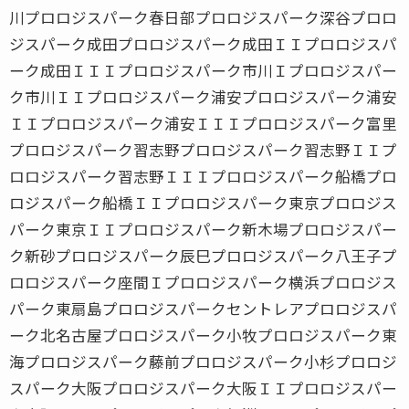
川プロロジスパーク春日部プロロジスパーク深谷プロロ
ジスパーク成田プロロジスパーク成田ＩＩプロロジスパ
ーク成田ＩＩＩプロロジスパーク市川Ｉプロロジスパー
ク市川ＩＩプロロジスパーク浦安プロロジスパーク浦安
ＩＩプロロジスパーク浦安ＩＩＩプロロジスパーク富里
プロロジスパーク習志野プロロジスパーク習志野ＩＩプ
ロロジスパーク習志野ＩＩＩプロロジスパーク船橋プロ
ロジスパーク船橋ＩＩプロロジスパーク東京プロロジス
パーク東京ＩＩプロロジスパーク新木場プロロジスパー
ク新砂プロロジスパーク辰巳プロロジスパーク八王子プ
ロロジスパーク座間Ｉプロロジスパーク横浜プロロジス
パーク東扇島プロロジスパークセントレアプロロジスパ
ーク北名古屋プロロジスパーク小牧プロロジスパーク東
海プロロジスパーク藤前プロロジスパーク小杉プロロジ
スパーク大阪プロロジスパーク大阪ＩＩプロロジスパー