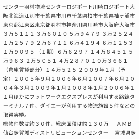
センター羽村物流センターロジポート川崎ロジポート大
阪北海道江別市千葉県市川市千葉県柏市千葉県袖ヶ浦市
東京都江東区東京都羽村市神奈川県川崎市大阪府大阪市
３万５１１１ ３万６０１０ ５万９４７９ ３万２５２４
１万２５７９ ２万６７１１ ６万４１９４ ６万１２５３
１万９０９５ （Ｉ期）６万６２９７ １４万８４５１ ５
万９６３ ２万５０５１ ４万２８７０ １０万３６６１
（倉庫賃貸部分）１４万５２５ ２００９年１月（予
定）２００５年９月２００６年６月２００７年６月２０
０４年３月２００９年１月２００８年１月２００６年１
１月ほかにフットワークエクスプレスが利用する路線タ
ーミナル７件、ダイエーが利用する物流施設５件などの
取得実績。
総物件数は約３０件、総床面積は約１３０万 ＡＭＢ
仙台多賀城ディストリビューションセンター 宮城県多