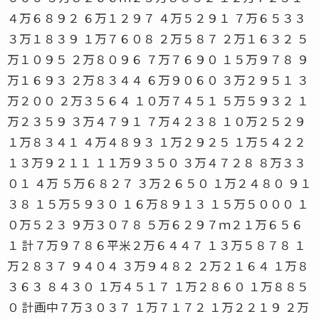
４万６８９２ ６万１２９７ ４万５２９１ ７万６５３３
３万１８３９ １万７６０８ ２万５８７ ２万１６３２ ５
万１０９５ ２万８０９６ ７万７６９０ １５万９７８ ９
万１６９３ ２万８３４４ ６万９０６０ ３万２９５１ ３
万２００ ２万３５６４ １０万７４５１ ５万５９３２ １
万２３５９ ３万４７９１ ７万４２３８ １０万２５２９
１万８３４１ ４万４８９３ １万２９２５ １万５４２２
１３万９２１１ １１万９３５０ ３万４７２８ ８万３３
０１ ４万 ５万６８２７ ３万２６５０ １万２４８０ ９１
３８ １５万５９３０ １６万８９１３ １５万５０００ １
０万５２３ ９万３０７８ ５万６２９７ｍ２１万６５６
１ 計７万９７８６平米２万６４４７ １３万５８７８ １
万２８３７ ９４０４ ３万９４８２ ２万２１６４ １万８
３６３ ８４３０ １万４５１７ １万２８６０ １万８８５
０ 計画中７万３０３７ １万７１７２ １万２２１９ ２万