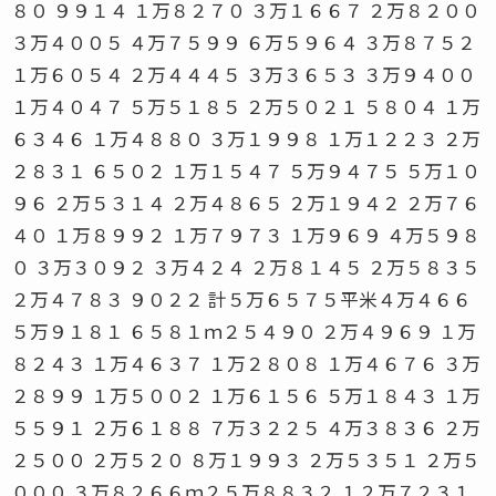
８０ ９９１４ １万８２７０ ３万１６６７ ２万８２００
３万４００５ ４万７５９９ ６万５９６４ ３万８７５２
１万６０５４ ２万４４４５ ３万３６５３ ３万９４００
１万４０４７ ５万５１８５ ２万５０２１ ５８０４ １万
６３４６ １万４８８０ ３万１９９８ １万１２２３ ２万
２８３１ ６５０２ １万１５４７ ５万９４７５ ５万１０
９６ ２万５３１４ ２万４８６５ ２万１９４２ ２万７６
４０ １万８９９２ １万７９７３ １万９６９ ４万５９８
０ ３万３０９２ ３万４２４ ２万８１４５ ２万５８３５
２万４７８３ ９０２２ 計５万６５７５平米４万４６６
５万９１８１ ６５８１ｍ２５４９０ ２万４９６９ １万
８２４３ １万４６３７ １万２８０８ １万４６７６ ３万
２８９９ １万５００２ １万６１５６ ５万１８４３ １万
５５９１ ２万６１８８ ７万３２２５ ４万３８３６ ２万
２５００ ２万５２０ ８万１９９３ ２万５３５１ ２万５
０００ ３万８２６６ｍ２５万８８３２ １２万７２３１