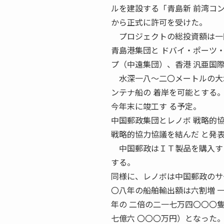
ルを建設する「青島新 前湾コ
から正式に許可を受けた。
プロジェクトの総投資額は一
青島港集団と ドバイ・ポーツ
プ（中遠集団）、香港 汎亜国
水深一八〜二〇メートルの大水
ンテナ船の 着岸を可能とする
今年末に竣工す る予定。
中国郵政集団とレノボ 戦略的協
戦略的協力協議を結んだ と発
中国郵政はＩＴ製品を購入する
する。
同様に、レノボは中国郵政のサ
〇八年の船舶輸出額は六割増 一
年の 二倍の二一七万四〇〇〇
七億六 〇〇〇万円）となった