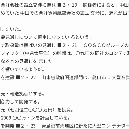
合弁会社の設立交渉に遅れ ■２・ 19 関係者によると、中
進めていた 中国での合弁貨物航空会社の設立 交渉に、遅れが出
して いた。
需要見通しについて慎重になってい るという。
ナ取扱量は横ばいの見通し ■２・ 21 ＣＯＳＣＯグループ
シフィック （中遠太平洋）の幹部は、〇九年の 同社のコンテナ
になるとの見通しを 示した。
きく響いているようだ。
を建設 ■２・ 22 山東省政府関連部門は、龍口市 に大型石
販売・輸送拠点とする。
協 力して開発する。
万元（七四億二〇〇〇 万円）を投資。
 2009 〇〇万トンを計画している。
を開発 ■２・ 23 青島港前湾地区に新たに大型コン テナタ