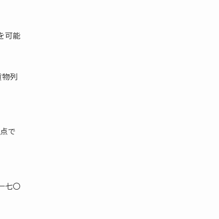
を可能
貨物列
時点で
一七〇