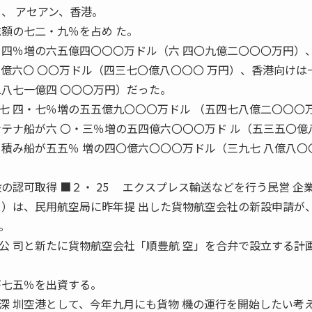
、 アセアン、香港。
総額の七二・九％を占め た。
 四％増の六五億四〇〇〇万ドル（六 四〇九億二〇〇〇万円）
四億六〇 〇〇万ドル（四三七〇億八〇〇〇 万円）、香港向けは
二八七一億四 〇〇〇万円）だった。
 四・七％増の五五億九〇〇〇万ドル （五四七八億二〇〇〇
ンテナ船が六 〇・三％増の五四億六〇〇〇万ド ル（五三五〇億
ら積み船が五五％ 増の四〇億六〇〇〇万ドル（三九七 八億八〇
の認可取得 ■２・ 25 エクスプレス輸送などを行う民営 企
ス）は、民用航空局に昨年提 出した貨物航空会社の新設申請が、
。
 司と新たに貨物航空会社「順豊航 空」を合弁で設立する計
が七五％を出資する。
 圳空港として、今年九月にも貨物 機の運行を開始したい考