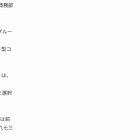
商務部
グルー
Ｕ型コ
）は、
を選択
出は前
八七三