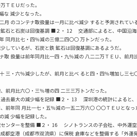
一万ＴＥＵだった。
幅な 減少となった。
月 のコンテナ取扱量は一月に比べ減少 すると予測されてい
鉱石と石炭は回復基調 ■２・ 12 交通部によると、中国沿
年 同月比七・四％減の三億二四〇〇 万トンだった。
減少しているが、石炭と鉄 鉱石は回復基調にあるようだ。
取 扱量は前年同月比一四・九％減の 八二二万ＴＥＵ、前月
十 三・六％減少したが、前月と比べ ると四・四％増加し三七
増、前月比六〇・三％増の四 二三三万トンだった。
過去最大の減少幅を記録 ■２・ 13 深圳港の統計によると
は、前年同 月比一七・五％減の一五二万六〇 〇〇ＴＥＵとなっ
の減 少幅を記録した。
センターを整備 ■２・ 16 シノトランスの子会社、中外運空
 成都空港（成都市双流県）に保税 倉庫などを整備する「外運