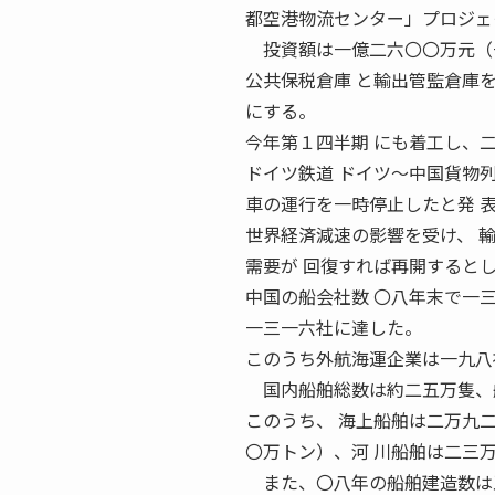
都空港物流センター」プロジェ
投資額は一億二六〇〇万元（
公共保税倉庫 と輸出管監倉庫
にする。
今年第１四半期 にも着工し、
ドイツ鉄道 ドイツ〜中国貨物列
車の運行を一時停止したと発 
世界経済減速の影響を受け、 
需要が 回復すれば再開すると
中国の船会社数 〇八年末で一三
一三一六社に達した。
このうち外航海運企業は一九八
国内船舶総数は約二五万隻、船
このうち、 海上船舶は二万九
〇万トン）、河 川船舶は二三
また、〇八年の船舶建造数は五