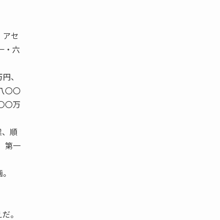
、アセ
一・六
万円、
八〇〇
〇〇万
業、順
 第一
画。
えだ。