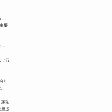
る。
海主要
比一
〇七万
、今年
た。
 運発
発展成