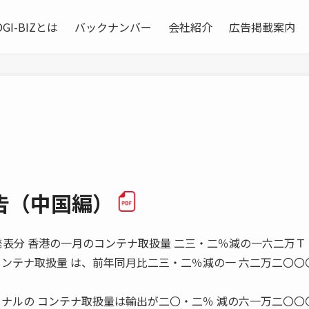
OGI-BIZとは
バックナンバー
会社紹介
広告掲載案内
告（中国編）
9年2月発表分 香港の一月のコンテナ取扱量 二三・二％減の一六二万
ンテナ取扱量 は、前年同月比二三・二％減の一 六二万二〇〇
ミナルの コンテナ取扱量は輸出が二〇・二％ 減の六一万二〇〇