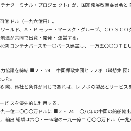
ンテナターミナル・プロジェ クト」が、国家発展改革委員会と 
四億 ドル（一九六億円）。
・ワールド、Ａ・Ｐ モラー・マースク・グループ、ＣＯ ＳＣＯ
際航運が共同で出資・開発・ 運営する。
深 コンテナバースを一〇バース建設し、 一万五〇〇〇ＴＥ
。
力協議を締結 ■２・ 24 中国郵政集団とレノボ（聯想集 団
表した。
 際、他社と条件が同じであれば、レ ノボの製品とサービス
ービ スを優先的に利用する。
九一億二〇〇〇万ドルに ■２・ 24 〇八年の中国の船舶輸
隻、輸出 総額は六〇・一％増の一九一億二 〇〇〇万ドル（一兆
。