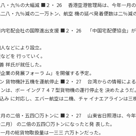
八・九％の大幅減 ■２・ 26 香港空港管理局は、今年一月の
比二八・九％減の二一万トン、航空 機の延べ発着便数は二％減
。
内宅配会社の国際進出支援 ■２・ 26 「中国宅配便協会」
個人などにより設立。
などを 行っていく。
善 祥氏が就任した。
便企業の発展フォーラ ム」を開催する予定。
 貨物機計五機を運航停止 ■２・ 27 台湾からの情報によ
インは、ボー イング７４７型貨物機の運行停止を 決めたようだ
み に対応し、エバー航空は二機、チャ イナエアラインは三
月の二倍・五四〇万トンに ■２・ 27 山東省日照港は、今
十二月） の二倍の五四〇万トンになったと発 表した。
年一月の総貨物取扱量は一三三 六万トンだった。