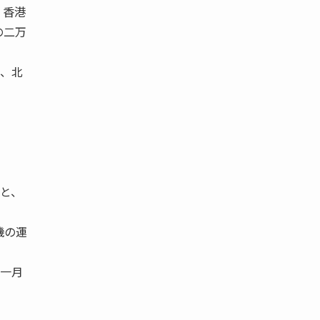
 香港
の二万
が、北
ると、
。
機の運
年一月