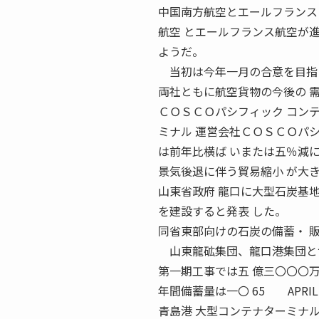
中国南方航空とエールフランス 
航空 とエールフランス航空が
ようだ。
当初は今年一月の合意を目指
両社ともに航空貨物の今後の 
ＣＯＳＣＯパシフィック コンテ
ミナル 運営会社ＣＯＳＣＯパ
は前年比横ば いまたは五％減
景気後退に伴う貿易縮小 が大
山東省政府 龍口に大型石炭基地
を建設すると発表 した。
同省東部向けの石炭の備蓄・ 
山東龍砿集団、龍口港集団と
第一期工事では五 億三〇〇〇
年間備蓄量は一〇 65 APRIL
青島港 大型コンテナターミナル