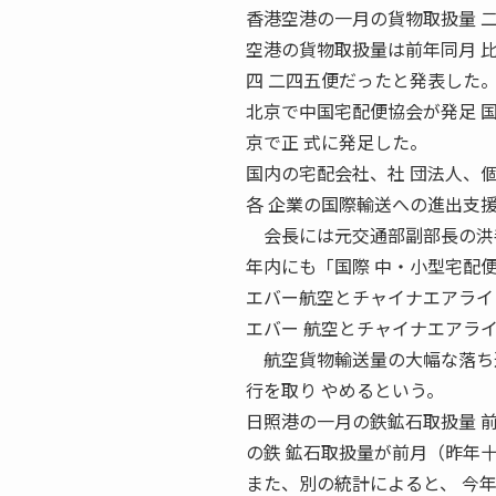
香港空港の一月の貨物取扱量 二
空港の貨物取扱量は前年同月 
四 二四五便だったと発表した
北京で中国宅配便協会が発足 国
京で正 式に発足した。
国内の宅配会社、社 団法人、
各 企業の国際輸送への進出支援
会長には元交通部副部長の洪
年内にも「国際 中・小型宅配
エバー航空とチャイナエアライン
エバー 航空とチャイナエアラ
航空貨物輸送量の大幅な落ち込
行を取り やめるという。
日照港の一月の鉄鉱石取扱量 前
の鉄 鉱石取扱量が前月（昨年
また、別の統計によると、 今