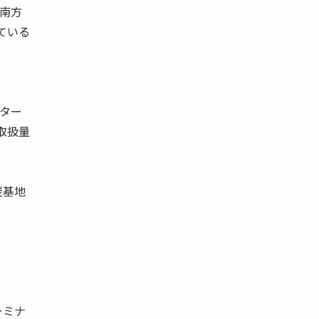
国南方
ている
のター
取扱量
炭基地
ーミナ