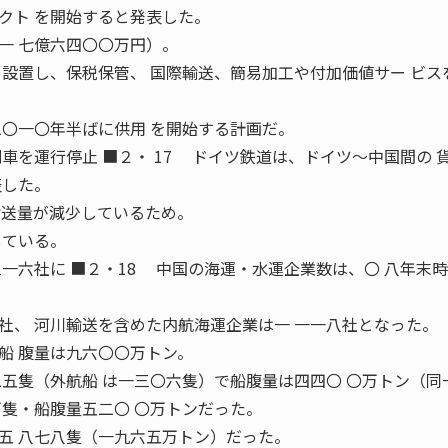
クト を開始すると発表した。
一 七億六四〇〇万円）。
を設置し、保税保管、 国際輸送、簡易加工や付加価値サー ビス
二〇一〇年半ばに供用 を開始する計画だ。
車を運行停止 ■２・ 17 ドイツ鉄道は、ドイツ〜中国間の 
表した。
輸送量が減少しているため。
している。
一六社に ■２・18 中国の海運・水運企業数は、〇 八年末
社、 河川輸送を含めた内航海運企業は一 一一八社となった。
 腹量は九六〇〇万トン。
二五隻（外航船 は一三〇六隻）で船腹量は四四〇 〇万トン（同
万隻・船腹量五二〇 〇万トンだった。
 八七八隻（一九六五万トン）だった。