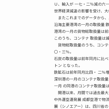
Ｕ、輸入が 一七・二％減の六
世界経済減速の影響を受け、大
またこれまでのデータから、二
沿海主要港湾の一月の取扱量 鉄
港湾の一月の貨物総取扱量は前
このうち、コンテナ 取扱量は
貨物総取扱量のうち、コンテナ
〇・三％。
石炭の取扱量は前年同月に比べ
トン となった。
鉄鉱石は前年同月比四・ 二％
深圳港の一月のコンテナ取扱量 
一月 の同港のコンテナ取扱量
開港以来、月間では過去最大
中外運空運発展 成都空港で物流
展（シノエアー）は、四川省の