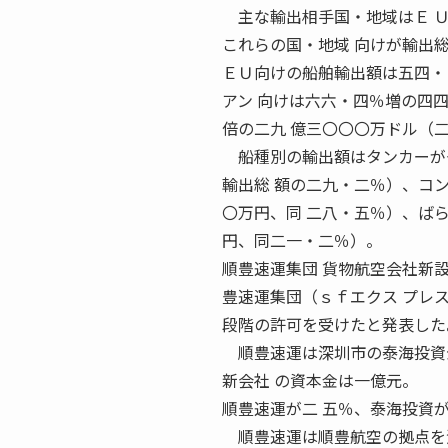
主な輸出相手国・地域はＥ Ｕ
これらの国・地域 向けが輸出
ＥＵ向けの船舶輸出額は五四・
アン 向けは六六・四％増の四
倍の二九 億三〇〇〇万ドル（
船種別の輸出額はタンカーが七
輸出総 額の二九・二％）、コ
〇万円、同 二八・五％）、ば
円、同二一・二％）。
順豊速運集団 貨物航空会社新設
豊速運集団（ｓｆエクス プレ
段階の許可を受けたと発表した
順豊速運は深圳市の泰海投資公
新会社 の資本金は一億元。
順豊速運が二 五％、泰海投資
順豊速運は順豊航空の拠点を深