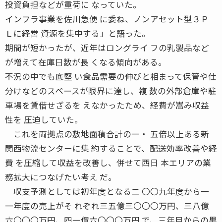
投資負担などが重荷に なっていた。
インフラ事業を佐川急便 に委ね、ノンアセット型３Ｐ
Ｌに経営 資源を集中する」と語った。
期間が短かったが、近年はロングライ フの乳製品など
が増えて在庫日数が長 くなる傾向がある。
不況の中でも底堅 い食品需要の伸びと相まって保管や仕
分けなどのスペースが限界に達し、複 数の外部倉庫や駐
車場を賃借せざるを えなかったため、経費が嵩み収益
性を 圧迫していた。
これを両拠点の敷地面積合計の一・ 五倍以上ある新
関西物流センターに集 約することで、配送効率改善や経
費 を圧縮して収益を改善し、併せて西日 本エリアの業
務拡大につなげたい考え だ。
収支予測としては初年度となる二 〇〇九年度から一
一年度の売上がそ れぞれ三五億三〇〇〇万円、三八億
六〇〇〇万円、四一億六〇〇〇万円 で、三年目からの黒