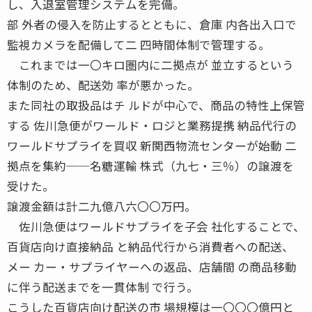
し、入退室管理システムを完備。
部 外者の侵入を防止するとともに、倉庫 内各出入口で
監視カメラを配備して二 四時間体制で管理する。
これまでは一〇キロ圏内に二拠点が 並立するという
体制のため、配送効 率が悪かった。
また同社の取扱品はチ ルドが中心で、商品の特性上保管
する 佐川急便がワールド・ロジと業務提携 納品代行の
ワールドサプライを買収 新関西物流センターが始動 二
拠点を集約──名糖運輸 株式（九七・三％）の譲渡を
受けた。
譲渡金額は計二九億八六〇〇万円。
佐川急便はワールドサプライを子会 社化することで、
百貨店向け直接納品 と納品代行から消費者への配送、
メー カー・サプライヤーへの返品、店舗間 の商品移動
に伴う配送までを一貫体制 で行う。
こうした百貨店向け配送の市 場規模は一〇〇〇億円と