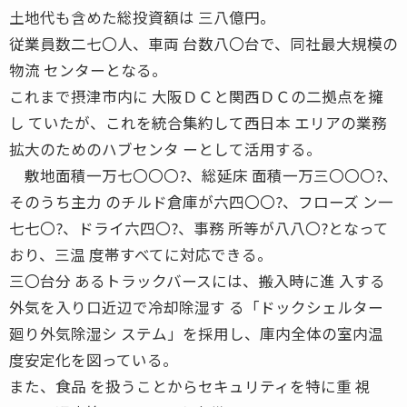
土地代も含めた総投資額は 三八億円。
従業員数二七〇人、車両 台数八〇台で、同社最大規模の
物流 センターとなる。
これまで摂津市内に 大阪ＤＣと関西ＤＣの二拠点を擁
し ていたが、これを統合集約して西日本 エリアの業務
拡大のためのハブセンタ ーとして活用する。
敷地面積一万七〇〇〇?、総延床 面積一万三〇〇〇?、
そのうち主力 のチルド倉庫が六四〇〇?、フローズ ン一
七七〇?、ドライ六四〇?、事務 所等が八八〇?となって
おり、三温 度帯すべてに対応できる。
三〇台分 あるトラックバースには、搬入時に進 入する
外気を入り口近辺で冷却除湿す る「ドックシェルター
廻り外気除湿シ ステム」を採用し、庫内全体の室内温
度安定化を図っている。
また、食品 を扱うことからセキュリティを特に重 視