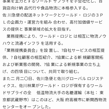
事業を主力とするワールド サプライを子会社化し、百
貨店向け納 品代行や食品物流に本格参入する。
佐 川急便の配送ネットワークとワールド・ ロジの３Ｐ
Ｌの企画力・運営力を組み 合わせ、高付加価値サービ
スの提供と 事業領域の拡大を目指す。
業務提携により、ワールド・ロジと は相互に物流ノウ
ハウと流通インフラ を活用する。
「業務提携委員会」を設 置し、?自社サービスの相互提
供、? 自社顧客の相互紹介、?協業による新 規顧客開拓
および新業態の開発、?協 業による新規事業の立ち上
げ、の四項 目について、共同で取り組む。
また二 月二〇日、佐川急便と佐川グローバル ロジステ
ィクス、佐川林業がワールド・ ロジが保有するワール
ドサプライの全 低温物流大手の名糖運輸（本社： 東
京都武蔵野市）はこのほど、大阪 府高槻市に新関西物流
センターをオー プンした。