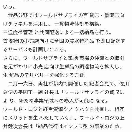
いう。
食品分野ではワールドサプライの百 貨店・量販店向
けチャネルを活用し、 一貫物流体制を構築。
三温度帯管理 と共同配送による一括納品を行う。
首 都圏の小売店向けに全国の農水特産品 を即日配送す
るサービスも計画してい る。
さらに、ワールドサプライと築地 市場の仲卸との取引
を足がかりに小売 店向け生鮮品の調達物流を拡大し、
生 鮮品のデリバリーを強化する方針。
二月一六日、両社が都内で開催した 記者会見で、佐川
急便の平間正一副 社長は「ワールドサプライの買収に
よ り、新たな事業領域への参入が可能に なる。
ワールド・ロジと経営資源やノ ウハウを共有し、相互
にメリットを生 みだしていく」、ワールド・ロジの上
井健次会長は「納品代行はインフラ型 の事業のため、