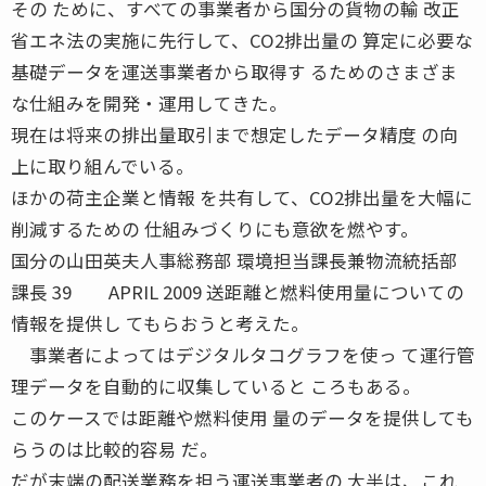
その ために、すべての事業者から国分の貨物の輸 改正
省エネ法の実施に先行して、CO2排出量の 算定に必要な
基礎データを運送事業者から取得す るためのさまざま
な仕組みを開発・運用してきた。
現在は将来の排出量取引まで想定したデータ精度 の向
上に取り組んでいる。
ほかの荷主企業と情報 を共有して、CO2排出量を大幅に
削減するための 仕組みづくりにも意欲を燃やす。
国分の山田英夫人事総務部 環境担当課長兼物流統括部
課長 39 APRIL 2009 送距離と燃料使用量についての
情報を提供し てもらおうと考えた。
事業者によってはデジタルタコグラフを使っ て運行管
理データを自動的に収集していると ころもある。
このケースでは距離や燃料使用 量のデータを提供しても
らうのは比較的容易 だ。
だが末端の配送業務を担う運送事業者の 大半は、これ