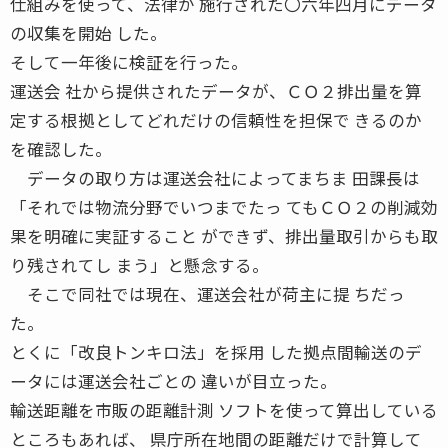
仕組みを使って、法律が 施行された〇六年四月にデータ
の収集を開始 した。
そして一年後に検証を行った。
運送会 社から提供されたデータが、ＣＯ２排出量を算
定する根拠としてどれだけの信頼性を担保で きるのか
を確認した。
データの取り方は運送会社によってまちま 田課長は
「それでは物流分野でいつまでたっ てもＣＯ２の削減効
果を明確に実証すること ができず、排出量取引からも取
り残されてし まう」と懸念する。
そこで同社では現在、運送会社が荷主に提 ちだっ
た。
とくに「改良トンキロ法」を採用 した拠点間輸送のデ
ータには運送会社ごとの 違いが目立った。
輸送距離を市販の距離計測 ソフトを使って算出している
ところもあれば、 県庁所在地間の距離だけで計算して