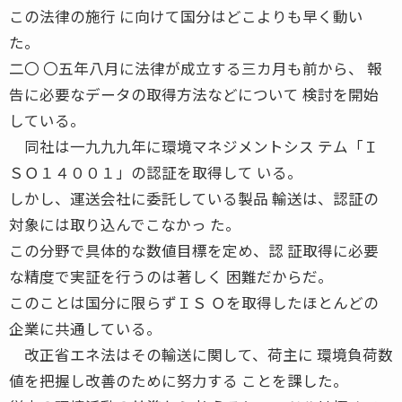
この法律の施行 に向けて国分はどこよりも早く動い
た。
二〇 〇五年八月に法律が成立する三カ月も前から、 報
告に必要なデータの取得方法などについて 検討を開始
している。
同社は一九九九年に環境マネジメントシス テム「Ｉ
ＳＯ１４００１」の認証を取得して いる。
しかし、運送会社に委託している製品 輸送は、認証の
対象には取り込んでこなかっ た。
この分野で具体的な数値目標を定め、認 証取得に必要
な精度で実証を行うのは著しく 困難だからだ。
このことは国分に限らずＩＳ Ｏを取得したほとんどの
企業に共通している。
改正省エネ法はその輸送に関して、荷主に 環境負荷数
値を把握し改善のために努力する ことを課した。