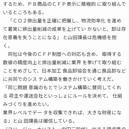
するため、ＰＢ商品のＣＦＰ表示に積極的 に取り組んで
いるところもある。
「ＣＯ２排出量を正確に把握し、物流効率化 を進め
て着実に排出量削減の成果を上げてい かないと、卸は存
在意義を失うことになる」 と山田課長は危機感を抱
く。
同社は今後のＣＦＰ制度への対応も含め、 取得する
数値の精度向上と排出量削減に業界 を挙げて取り組む
ことをめざして、日本加工 食品卸協会を通じ食品卸など
に共同でのシス テム構築を働きかけていく考えだ。
「同じ問題 意識のもとでシステム構築に賛同してくれ
る 荷主や運送会社といっしょにルールを決めて、 仕組
みづくりを進めたい。
業界レベルでデー タを収集できれば、大きな財産にな
る」と山 田課長は確信している。
（フリージャーナリスト・内田三知代） 出する請求書の