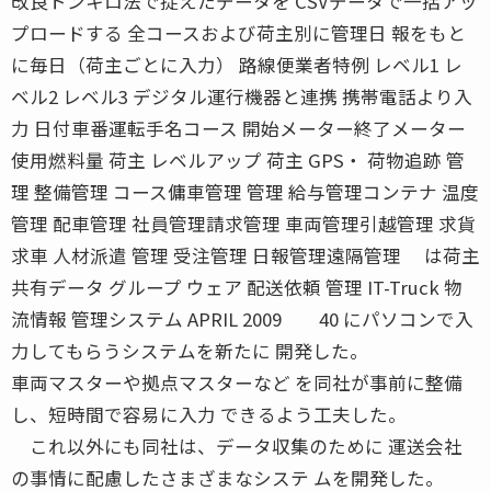
改良トンキロ法で捉えたデータを CSVデータで一括アッ
プロードする 全コースおよび荷主別に管理日 報をもと
に毎日（荷主ごとに入力） 路線便業者特例 レベル1 レ
ベル2 レベル3 デジタル運行機器と連携 携帯電話より入
力 日付車番運転手名コース 開始メーター終了メーター
使用燃料量 荷主 レベルアップ 荷主 GPS・ 荷物追跡 管
理 整備管理 コース傭車管理 管理 給与管理コンテナ 温度
管理 配車管理 社員管理請求管理 車両管理引越管理 求貨
求車 人材派遣 管理 受注管理 日報管理遠隔管理 は荷主
共有データ グループ ウェア 配送依頼 管理 IT-Truck 物
流情報 管理システム APRIL 2009 40 にパソコンで入
力してもらうシステムを新たに 開発した。
車両マスターや拠点マスターなど を同社が事前に整備
し、短時間で容易に入力 できるよう工夫した。
これ以外にも同社は、データ収集のために 運送会社
の事情に配慮したさまざまなシステ ムを開発した。