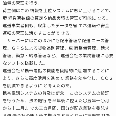
油量の管理を行う。
荷主側はこの 情報を上位システムに吸い上げることで、
環 境負荷数値の算定や納品実績の管理が可能に なる。
運送事業者側も、収集したデータを省 エネ運転や安全
運転の管理に活かすことがで きる。
サーバーにはこのほかにも配車管理や配送 コース管
理、ＧＰＳによる貨物追跡管理、車 両整備管理、請求
管理、勤怠・給与管理など、 運送会社の業務管理に必要
なソフトを搭載し た。
運送会社が携帯電話の機能を段階的に追 加することに
より、さらに高度活用を進めて 業務を効率化し、ＣＯ２
を削減できるように と考えたのだ。
携帯電話システムの普及は断念 このシステムの検証
を行うため、法の施行 を半年後に控えた〇五年一〇月
から十二月ま での三カ月間、国分が配送業務を委託す
る運 送会社の四カ所の拠点でドライバーに携帯電 話を