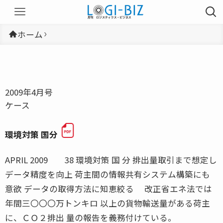
ホーム
2009年4月号
ケース
環境対策 国分
APRIL 2009 38 環境対策 国 分 排出量取引まで想定し
データ精度を向上 荷主間の情報共有システム構築にも
意欲 データの取得方法に知恵絞る 改正省エネ法では
年間三〇〇〇万トンキロ 以上の貨物輸送量がある荷主
に、ＣＯ２排出 量の報告を義務付けている。