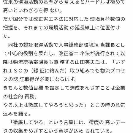
従来の環境活動の基準から考 えるとハードルは極めて
高いといわざるを得 ない。
だが国分では改正省エネ法に対応した 環境負荷数値の
把握を、それまでの環境活動 の延長線上に位置付け
た。
同社の認証取得活動で人事総務部環境担 当課長とし
て中心的役割を果たし、改正省エ ネ法が施行されて以
降は物流統括部課長も兼 務する山田英夫氏は、「いず
れＩＳＯの（認 証に絡んだ）取り組みでも物流プロセ
スの認 証取得が必要になるはず。
きちんと数値目標 を設定して達成をめざすことは企業
の社会的 責務。
やる以上は徹底してやろうと思った」 とこの時の意気
込みを語る。
「徹底してやる」という言葉には、精度の 高いデー
タの収集をめざすという意味が込め られている。