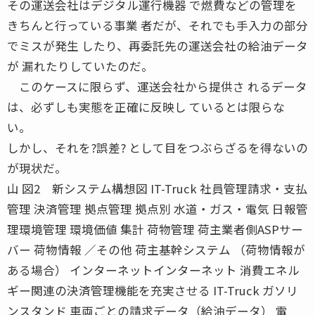
その運送会社はデジタル運行機器 で燃費などの管理を
きちんと行っている事業 者だが、それでも手入力の部分
でミスが発生 したり、再委託先の運送会社の給油データ
が 漏れたりしていたのだ。
このケースに限らず、運送会社から提供さ れるデータ
は、必ずしも実態を正確に反映し ているとは限らな
い。
しかし、それを?誤差? として目をつぶらざるを得ないの
が現状だ。
山 図2 新システム構想図 IT-Truck 社員管理請求・支払
管理 決済管理 拠点管理 拠点別 水道・ガス・電気 日報管
理環境管理 環境価値 集計 荷物管理 荷主業者側ASPサー
バー 荷物情報 ／その他 荷主基幹システム （荷物情報が
ある場合） インターネットインターネット 消費エネル
ギー関連の決済管理機能を充実させる IT-Truck ガソリ
ンスタンド 車両ごとの請求データ（給油データ） 電