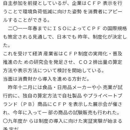
自主参加を前提としているが、企業はＣＦＰ 表示を行
うことで環境負荷低減に向けた姿勢 を消費者にアピー
ルすることができる。
二〇一一年春までにＩＳＯによってＣＰＦ の国際規格
も策定される見通しで、日本でも 昨年、制度化が決定し
た。
これを受けて経済 産業省はＣＦＰ制度の実用化・普及
推進のた めの研究会を発足させ、ＣＯ２排出量の算定
方法や表示方法について検討を開始している。
当面は消費財から導入を進める方針だ。
昨年十二月には食品・日用品メーカーや小 売業が試
行的に、独自の算定方法で自社製品 やプライベートブ
ランド（ＰＢ）商品にＣＦＰ を表示した展示会が催さ
れ、今年に入って一 部の商品の試験販売も行われた。
〇九年度か らは制度の導入に向けた実証実験が始まる
予 定だ。