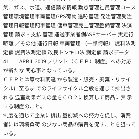
気、ガス、水道、通信請求情報 勤怠管理社員管理コース
管理環境管理車両管理GPS荷物 追跡管理 発注管理受注
管理日報管理配車管理 傭車管理売上管理整備管理 決済
管理 請求・支払 管理 運送事業者側ASPサーバー 実走行
距離 ／その他 運行日報 車両管理 （一部情報） 燃料法測
定値 燃費法測定値 改良トンキロ法 測定値 請求データ
41 APRIL 2009 プリント（ＣＦＰ）制度」への対応
が新たな 関心事となっている。
ＣＦＰとは原材料調達 から製造・販売・廃棄・リサイ
クルに至るま でのライフサイクル全般を通じて排出さ
れる 温室効果ガスの量をＣＯ２に換算して商品に表 示
する制度のこと。
制度を通じて企業に排出 量削減への努力を促し、消費
者には環境負荷 の少ない商品の購買を促すことを狙って
いる。