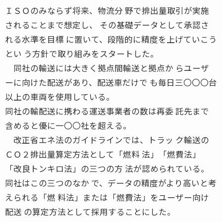
ＩＳＯのみならず将来、物流分 野で排出量取引が実施
されることまで想定し、 その基礎データとして承認さ
れる水準を目標 に置いて、段階的に精度を上げていこう
とい う方針で取り組みをスタートした。
同社の輸送には大きく拠点間輸送と拠点か らユーザ
ーに向けた配送があり、配送車だけで も毎日三〇〇〇台
以上の車両を使用している。
同社の輸配送に携わる運送事業者の数は再委 託先まで
含めると優に一〇〇社を超える。
改正省エネ法のガイドラインでは、トラッ ク輸送の
ＣＯ２排出量算定方法として「燃料 法」「燃費法」
「改良トンキロ法」の三つの方 法が認められている。
同社はこの三つのなか で、データの精度がより高いと考
えられる「燃 料法」または「燃費法」をユーザー向け
配送 の算定方法として採用することにした。