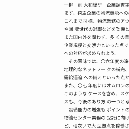
一柳 創 大和総研 企業調査第一
まず、荷主企業の物流機能への
これまで同 様、物流業務のア
や団 塊世代の退職などを契機
また国内外を問わず、多 くの
企業規模と交渉力といった点で
への対応が求められよう。
その意味では、〇六年度の遠州
地理的なネットワー クの補完、
需給逼迫 への備えといった点か
また、〇七 年度にはオムロンの
このような ケースを含め、スケ
スも、今後のあり方 の一つと
設備能力の増強も ポイント
物流センター業務の 受託に向
ど、相次いで大 型拠点を稼働