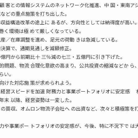
顧 客との情報システムのネットワーク化推進、中 国・東南ア
充などの重点施策を打ち出した。
、収益構造改革の途上に あるが、方向性としては納得度が高い
く環境は極 めて厳しくなっている。
生産／在庫調整を進め、足元の荷動 きは急減している。
期決算で、通期見通しを減額修正。
〇億円から前期比十 三％減の七三・五億円に引き下げた。
問題、物流 合理化意欲の高まり、公共投資の縮減などか ら
らい。
向けた対応施 策が求められよう。
経営スピードを加速 財務力と事業ポートフォリオに安定感 
年末 以降、経営姿勢は一変した。
クの買収、オムロン物流子会社へ の出資など、次々と積極策を
力や事業ポー トフォリオの安定感が、今後、特に不況下で は