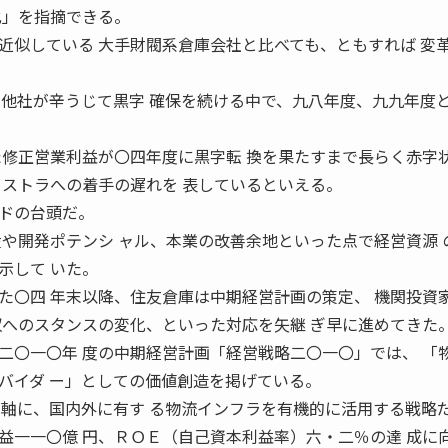
化」を指摘できる。
似している 大手財閥系倉庫会社と比べても、ともすれば 変
、他社が辛うじて黒字 確保を続ける中で、九八年度、九九年度と
た修正営業利益が〇四年度に黒字転 換を果たすまで長らく赤字
リストラへの着手の遅れを 表しているといえる。
ドの台頭だ。
産や開発ポテンシ ャル、本業の改善余地といった点で経営資源 
示して いた。
た〇四 年末以降、住友倉庫は中期経営計画の策定、 機関投資
収へのスタンスの変化、といった対応を矢継 ぎ早に進めてきた
〇一〇年 度の中期経営計画「経営戦略二〇一〇」では、 「
バイダ ー」としての価値創造を掲げている。
を軸に、国内外に有す る物流インフラを有機的に活用する戦略
一一〇億 円、ＲＯＥ（自己資本利益率）六・二％の達 成に