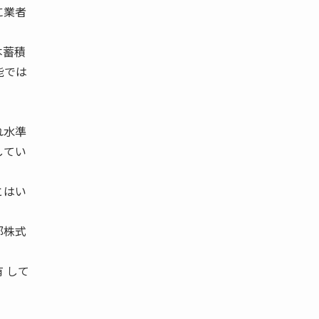
に業者
本蓄積
能では
れ水準
してい
とはい
部株式
 して