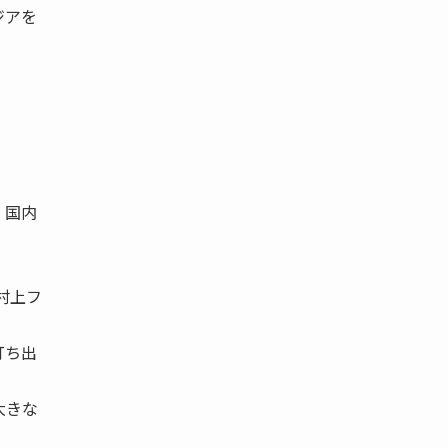
ジアを
。
、国内
村上フ
打ち出
大きな