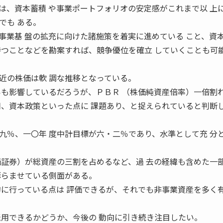
、資本蓄積 や事業ポートフォリオの安定感がこれまで以 上
でも ある。
事業基 盤の拡充に向けた諸施策を着実に進めている こと、資
持つことなどを勘案すれば、競争優位を確立 していくことも可
の株価は軟 調な推移となっている。
いも影響しているだろうが、ＰＢＲ （株価純資産倍率）一倍割
用、資本政策といった点に 課題あり、と捉えられていると判断
％、一〇年 度中計目標が六・二％であり、水準として充 分
価証券）が総資産の三割を占めるなど、過 去の経緯も含めた一
膨らませている側面がある。
的に行っている点は 評価できるが、それでも非事業資産を多く有
転用できるかどうか、今後の 動向に引き続き注目したい。