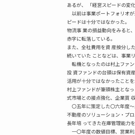
あるが、 「経営スピードの変
以前は事業ポートフォリオが近
ピードは十分ではなかった。
物流事 業の損益動向をみると
赤字に転落している。
また、全社費用を資 産按分し
続いていた ことなどは、事業
転機となったのは村上ファン
投 資ファンドの台頭は保有資
活用が十分ではなかったことを
村上ファンドが筆頭株主となっ
式市場との接点強化、企業買 
〇五年に策定した〇六年度〜二
不動産のソリューション・プロ
長年培 ってきた在庫管理能力
一〇年度の数値目標、営業利益