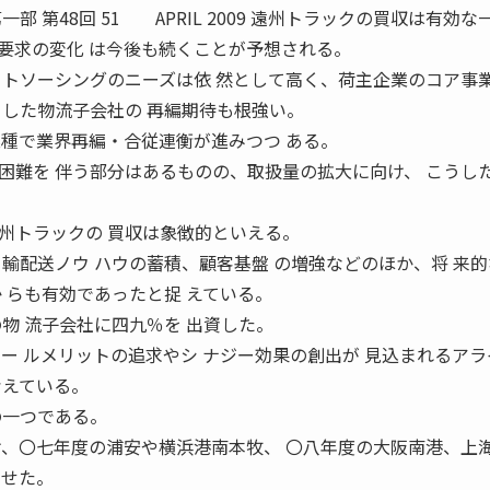
部 第48回 51 APRIL 2009 遠州トラックの買収は有効
要求の変化 は今後も続くことが予想される。
ウトソーシングのニーズは依 然として高く、荷主企業のコア事
とした物流子会社の 再編期待も根強い。
業種で業界再編・合従連衡が進みつつ ある。
困難を 伴う部分はあるものの、取扱量の拡大に向け、 こうし
トラックの 買収は象徴的といえる。
輸配送ノウ ハウの蓄積、顧客基盤 の増強などのほか、将 来
 らも有効であったと捉 えている。
物 流子会社に四九％を 出資した。
ー ルメリットの追求やシ ナジー効果の創出が 見込まれるアラ
考えている。
の一つである。
け、〇七年度の浦安や横浜港南本牧、 〇八年度の大阪南港、上
させた。