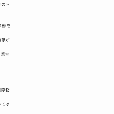
でのト
務 を
貢献が
、業容
国際物
っては