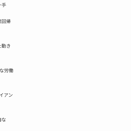
な一手
業回帰
た動き
的な労働
イアン
海な