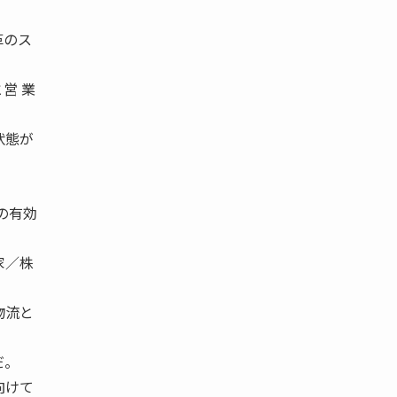
革のス
営 業
状態が
の有効
家／株
。
物流と
だ。
向けて