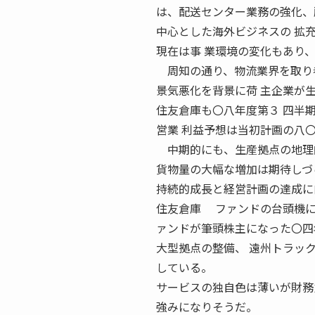
は、配送センター業務の強化、
中心とした海外ビジネスの 拡
現在は事 業環境の変化もあり
周知の通り、物流業界を取り巻
景気悪化を背景に荷 主企業が
住友倉庫も〇八年度第３ 四半
営業 利益予想は当初計画の八
中期的にも、生産拠点の地理的
貨物量の大幅な増加は期待しづ
持続的成長と経営計画の達成に
住友倉庫 ファンドの台頭機に
ァンドが筆頭株主になった〇四
大型拠点の整備、 遠州トラッ
している。
サービスの独自色は薄いが財務
強みになりそうだ。