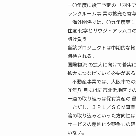
一〇年度に竣工予定の 「羽生
ランクルーム事 業の拡充も寄
海外関係では、〇九年度第１四
住友 化学とサウジ・アラムコ
請け負う。
当該プロジェクトは中期的な輸
期待される。
国際物流 の拡大に向けて着実
拡大につなげていく必要がある
不動産事業では、大阪市での道
昨年八 月には同市北浜地区で
一連の取り組みは保有資産の 
ただし、３ＰＬ／ＳＣＭ事業、
流の取り込みといった方向性は
サービスの差別化や競争力の確
いない。