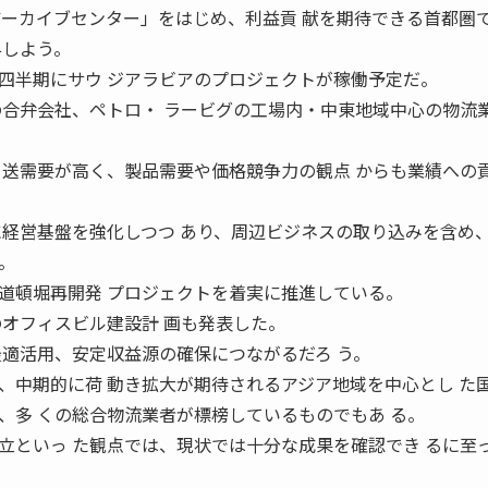
アーカイブセンター」をはじめ、利益貢 献を期待できる首都圏
与しよう。
半期にサウ ジアラビアのプロジェクトが稼働予定だ。
の合弁会社、ペトロ・ ラービグの工場内・中東地域中心の物流業
 送需要が高く、製品需要や価格競争力の観点 からも業績への
に経営基盤を強化しつつ あり、周辺ビジネスの取り込みを含め
。
頓堀再開発 プロジェクトを着実に推進している。
のオフィスビル建設計 画も発表した。
最適活用、安定収益源の確保につながるだろ う。
中期的に荷 動き拡大が期待されるアジア地域を中心とし た
、多 くの総合物流業者が標榜しているものでもあ る。
立といっ た観点では、現状では十分な成果を確認でき るに至