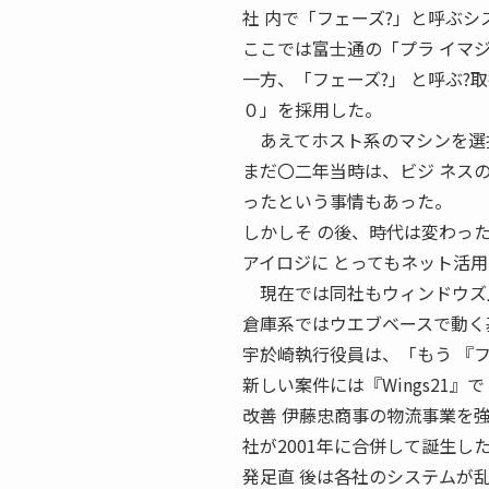
社 内で「フェーズ?」と呼ぶシ
ここでは富士通の「プラ イマ
一方、「フェーズ?」 と呼ぶ?
０」を採用した。
あえてホスト系のマシンを選択
まだ〇二年当時は、ビジ ネス
ったという事情もあった。
しかしそ の後、時代は変わっ
アイロジに とってもネット活
現在では同社もウィンドウズ上
倉庫系ではウエブベースで動く基 
宇於崎執行役員は、「もう 『フ
新しい案件には『Wings21』
改善 伊藤忠商事の物流事業を
社が2001年に合併して誕生し
発足直 後は各社のシステムが乱