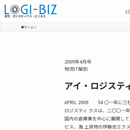
L
ホーム
2009年4月号
物流IT解剖
アイ・ロジステ
APRIL 2009 54 〇
ロジスティ クスは、二〇〇一
国内の倉庫業を中心に展開して
ビス、海 上貨物の伊藤忠エク