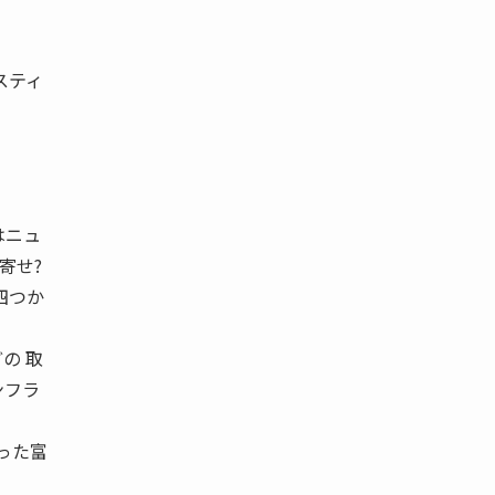
スティ
はニュ
寄せ?
四つか
の 取
ンフラ
った富