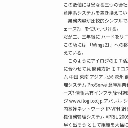
この数値には異なる三つの会社が
倉庫系システムを置き換えてい
業務内容が比較的シンプルで、
ェーズ?」 を使いつづける。
だが二、三年後に ハードをリ
この頃には 「Wings21」
えている。
このようにアイロジのＩＴ活用
に合わせて見 開発方針 ＩＴコ
ム 中国 東南 アジア 北米 欧州
理システム ProServe 倉
ーズ? 情報共有インフラ 衛材調達 シ
ジ www.ilogi.co.jp 
内基幹ネットワーク IP-VPN 
権債務管理システム APRIL 
早く出そう として組織を大幅