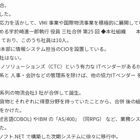
合。
減した。
応力を活かして、VMI 事業や国際物流事業を積極的に展開して
務める宇於崎進一郎執行 役員 三社合併 第25 回 ◆本社組織 
 ており、このうち社員は10人。
画本部に情報システム担当のCIOを設置している。
社はない。
ノソリューションズ（CTC）という有力な ITベンダーがある
系と 人事・会計などの管理系を除けば、他の協力ITベンダー 
忠系列の物流会社3 社が合併して誕生。
上貨物とそれぞれに得意分野を持っていたことから、合併 後の
をかけた。
言語COBOL) やIBM の「AS/400」（同RPG） など、業務シ
た。
ロソフト.NET で構築した次期システムに徐々に移行中。