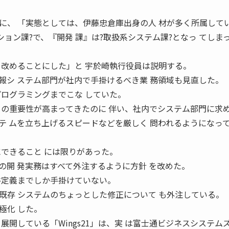
、 「実態としては、伊藤忠倉庫出身の人 材が多く所属して
ション課?で、『開発 課』は?取扱系システム課?となっ てしま
て改めることにした」と 宇於崎執行役員は説明する。
シ ステム部門が社内で手掛けるべき業 務領域も見直した。
プログラミングまでこな していた。
Ｔの重要性が高まってきたのに 伴い、社内でシステム部門に求め
テ ムを立ち上げるスピードなどを厳しく 問われるようになっ
にできること には限りがあった。
開 発実務はすべて外注するように方針 を改めた。
件定義までしか手掛けていない。
既存 システムのちょっとした修正について も外注している。
極化 した。
展開している「Wings21」は、実 は富士通ビジネスシステム