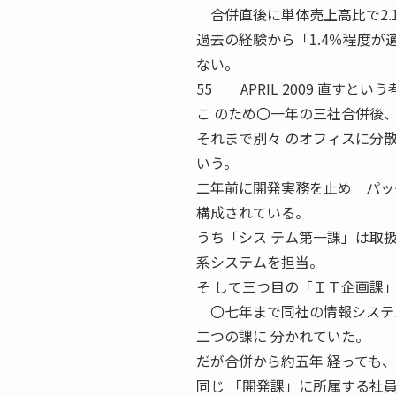
合併直後に単体売上高比で2.1
過去の経験から「1.4％程度
ない。
55 APRIL 2009 直すと
こ のため〇一年の三社合併後
それまで別々 のオフィスに分
いう。
二年前に開発実務を止め パ
構成されている。
うち「シス テム第一課」は取
系システムを担当。
そ して三つ目の「ＩＴ企画課
〇七年まで同社の情報システム
二つの課に 分かれていた。
だが合併から約五年 経っても
同じ 「開発課」に所属する社