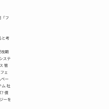
面「フ
ると考
更改期
システ
ス 管
ムフェ
ームペー
テム 社
? 債
ナジーを