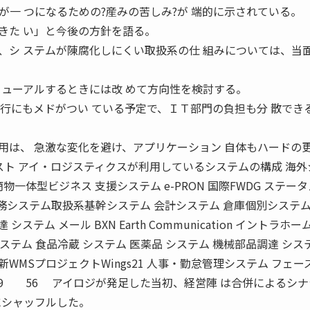
一 つになるための?産みの苦しみ?が 端的に示されている。
きた い」と今後の方針を語る。
シ ステムが陳腐化しにくい取扱系の仕 組みについては、当
ニューアルするときには改 めて方向性を検討する。
への移行にもメドがつい ている予定で、ＩＴ部門の負担も分 散でき
は、 急激な変化を避け、アプリケーション 自体もハードの
スト アイ・ロジスティクスが利用しているシステムの構成 海外
 商物一体型ビジネス 支援システム e-PRON 国際FWDG ステータ
庫系業務システム取扱系基幹システム 会計システム 倉庫個別システ
ステム メール BXN Earth Communication イントラホ
アパレル システム 食品冷蔵 システム 医薬品 システム 機械部品調達 シス
網 新WMSプロジェクトWings21 人事・勤怠管理システム フェーズ
2009 56 アイロジが発足した当初、経営陣 は合併によるシ
にシャッフルした。