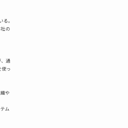
いる。
本社の
が、通
を使っ
組織や
ステム