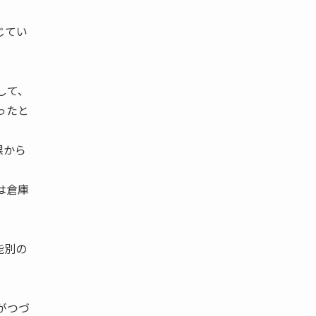
。
じてい
して、
ったと
課から
は倉庫
。
能別の
がつづ