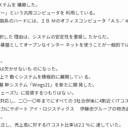
ステムを 構築した。
ジー」という汎用コンピュータを 利用している。
取扱系のハードには、ＩＢ Ｍのオフィスコンピュータ「ＡＳ／４
した 理由は、システムの安定性を重視し たからだ。
の基盤としてオープンなインター ネットを使うことが一般的で
た。
用は欠かせないも のになった。
で 動くシステムを積極的に展開してい る。
幹システム「Wings21」を新たに開 発した。
ェーズ?』に投資するつもりはな い。
で 対応し、二〇一〇年までにすべての 3社合併後に4割近くITコ
強力にサポート アイ・ロジスティクス 伊藤忠グループの物流
た。
立し、売上高に対するITコスト比率は2.1 ％に 達していた。