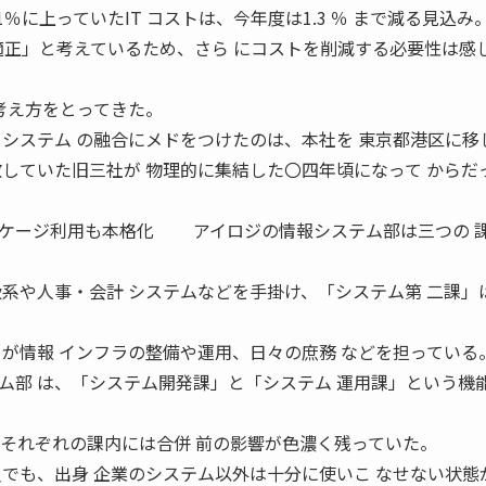
％に上っていたIT コストは、今年度は1.3 ％ まで減る見込み
が適正」と考えているため、さら にコストを削減する必要性は感
いう考え方をとってきた。
、システム の融合にメドをつけたのは、本社を 東京都港区に移
散していた旧三社が 物理的に集結した〇四年頃になって からだ
ッケージ利用も本格化 アイロジの情報システム部は三つの 
扱系や人事・会計 システムなどを手掛け、「システム第 二課」
」が情報 インフラの整備や運用、日々の庶務 などを担っている
部 は、「システム開発課」と「システム 運用課」という機
、それぞれの課内には合併 前の影響が色濃く残っていた。
員でも、出身 企業のシステム以外は十分に使いこ なせない状態