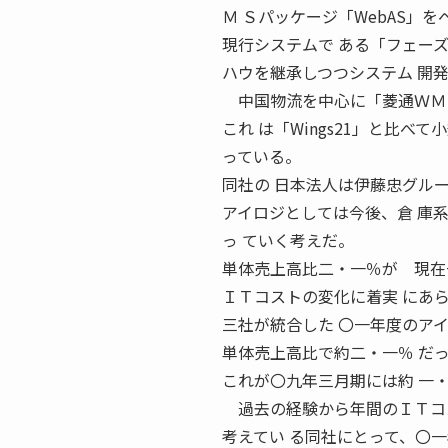
Ｍ Ｓパッケージ「WebAS」
現行システムで ある「フェーズ
ハウを継承しつつシステム 開
中国物流を中心に「菱通ＷＭＳ
これ は「Wings21」と比
っている。
同社の 日本法人は伊藤忠グルー
アイロジとしては今後、倉 庫系
っ ていく考えだ。
単体売上高比二・一％が 現
ＩＴコストの変化に着実 にあ
三社が統合した 〇一年度のア
単体売上高比で約二・一％ だ
これが〇九年三月期には約 一
過去の経験から年間のＩＴコス
考えてい る同社にとって、〇