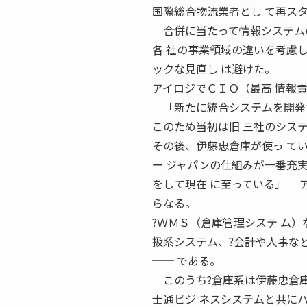
国際総合物流業者とし て再ス
合併に当たって情報システムの
各 社の事業領域の違いを考慮
ックな見直し は避けた。
アイロジでＣＩＯ（最高 情報
「新たに統合システムを開発す
このため当初は旧 三社のシス
その後、伊藤忠倉庫が使っ て
ー ジャパンの仕組みが一番充実
をして現在 に至っている」 
らなる。
?ＷＭＳ（倉庫管理システ ム）
扱系システム、?会計や人事な
── である。
このうち?倉庫系は伊藤忠倉庫
士通ビジ ネスシステムと共に