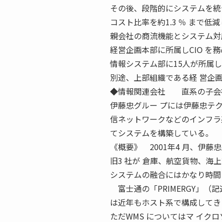
その後、段階的にシステムを統
コスト比率を約1.3 ％ まで低
親会社の商流機能とシステム対
経営企画本部に所属しCIO を
情報システム部に15人が所属し
別途、上部組織である経 営企
◆情報関連会社 直系の子会
伊藤忠グルー プには伊藤忠テク
信ネットワークなどのインフラ
てシステムを構築している。
《概要》 2001年4 月、伊藤
旧3 社が 倉庫、航空貨物、海
システムの融合にはかなり時間
富士通の「PRIMERGY」（記述
は近年もホスト系で構成してき
ただWMS についてはマ イク