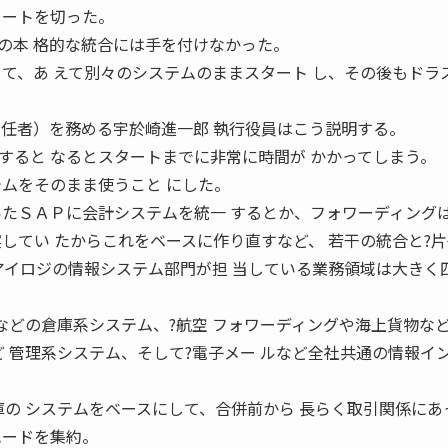
タートを切った。
本 格的な統合には手を付けなかった。
して、あ えて別々のシステムのままスタート し、その後もドラ
責任者）を務める宇於崎進一郎 執行役員はこう説明する。
ると なるとスタートまでに非常に時間が かかってしまう。
テムをそのまま使うこと にした。
いたＳＡＰに会計システムを統一 するとか、フォワーディング
してい たからこれをベースに作り直すなど、 若干の統合と?片
アイロジの情報システム部門が担 当している業務領域は大きく
などの倉庫系システム、?航空 フォワーディングや海上貨物など
ど 管理系システム、そして?電子メー ルなど全社共通の情報イ
の システムをベースにして、合併前から 長らく取引関係にあ
ハードを集約。