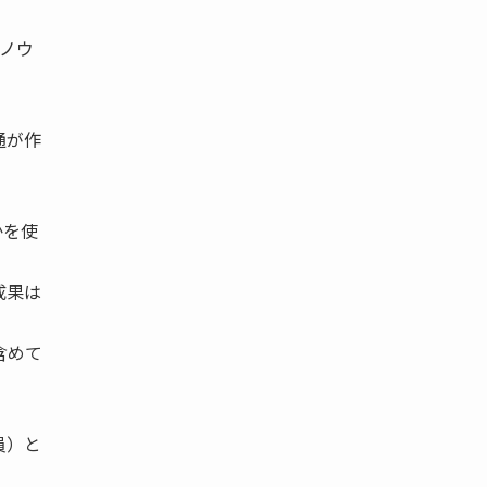
たノウ
通が作
かを使
成果は
含めて
員）と