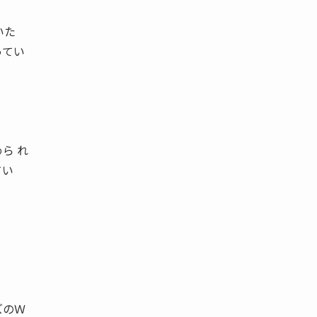
いた
ってい
ら れ
てい
ズのＷ