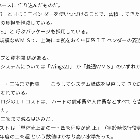
をベースに 作り込んだものだ。
?」と同じＩＴベン ダーを使いつづけることで、蓄積し てき
発の負担を軽減している。
」と 呼ぶパッケージも採用している。
べて小規模なＷＭ Ｓで、上海に本拠をおく中国系ＩＴ ベンダーの菱
プと資本関 係がある。
システムについては「Wings21」 か「菱通ＷＭＳ」のいずれ
在一・三％まで低減 こうしてシステム構成を見直して きた
らわれている。
イロジのＩＴコストは、 ハードの償却費や人件費などすべて を
った。
・三％まで減る見込みだ。
ト は「単体売上高の一・四％程度が適 正」（宇於崎執行役
一年度の二％超 という数値はかなり高い水準だった。