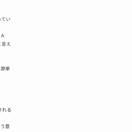
ってい
ＧＡ
と言え
「原単
される
行う意