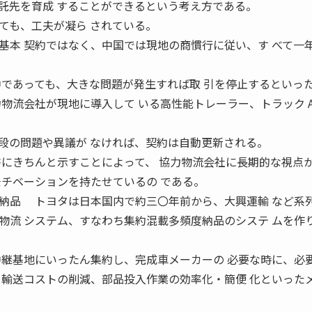
託先を育成 することができるという考え方である。
も、工夫が凝ら されている。
基本 契約ではなく、中国では現地の商慣行に従い、す べて一
中であっても、大きな問題が発生すれば取 引を停止するといっ
物流会社が現地に導入して いる高性能トレーラー、トラック AP
の問題や異議が なければ、契約は自動更新される。
書にきちんと示すことによって、 協力物流会社に長期的な視点
モチベーションを持たせているの である。
納品 トヨタは日本国内で約三〇年前から、大興運輸 など系
物流 システム、すなわち集約混載多頻度納品のシステ ムを作
中継基地にいったん集約し、完成車メーカーの 必要な時に、必
 輸送コストの削減、部品投入作業の効率化・簡便 化といった