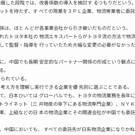
完備した段階では、改善係数の導入を検討す るつもりだという
トを持たず、す べての現業を３ＰＬ企業、物流専業者に委託
係は、ほと んどが各事業会社から引き継いだものだという。
れたトヨタ本社の 物流エキスパートらがトヨタ流の方法で物
して監督・指導を 行っていたため大幅な変更の必要がなかっ
、中国でも長期 安定的なパートナー関係の形成という観点
る。
けられている。
る考え方を理解し実行できる企業を優 先的に選ぶことである。
、日本ひいては グローバルでも、トヨタの物流業務を長年
トライネット（三 井物産の傘下にある物流専門企業）、ＮＹ
庫、上組などの日 本の物流企業とその関連会社が中国でも委
中国においても、 すべての委託先が日系物流企業になりかね