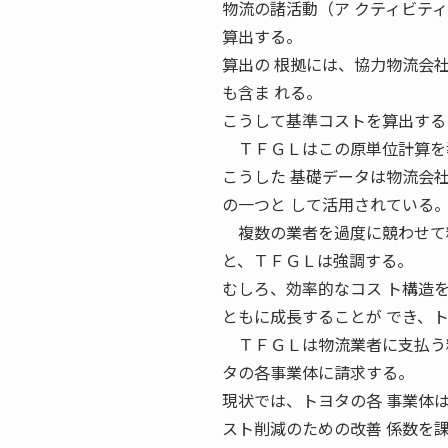
物流の諸活動（ア クティビテ
算出する。
算出の 根拠には、協力物流会
も含ま れる。
こうして基準コストを算出する
ＴＦＧＬはこの原単位計算を導
こうした 基礎データは物流会
の一つと して活用されている
複数の業者を過度に競わせて料
と、ＴＦＧＬは強調する。
むしろ、効率的なコス ト構造
ともに成長することが でき、
ＴＦＧＬは物流業者に支払う料
タの各事業体に請求する。
現状では、トヨタの各 事業体
スト削減のための改善 係数を