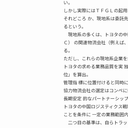
い。
しかし実際にはＴＦＧＬの起用
それどころ か、現地系は委託
るという。
現地系の多くは、トヨタの中国
Ｃ） の関連物流会社（例えば
る。
ただし、これらの現地系企業を
トヨタの求める業務品質を実 
位」を算出。
管理指 標に位置付けると同時
協力物流会社の選定はコンペに
長期安定 的なパートナーシッ
トヨタの中国ロジスティクス戦略第
ことを条件に 一定の業務範囲
二つ目の基準は、自らトラック