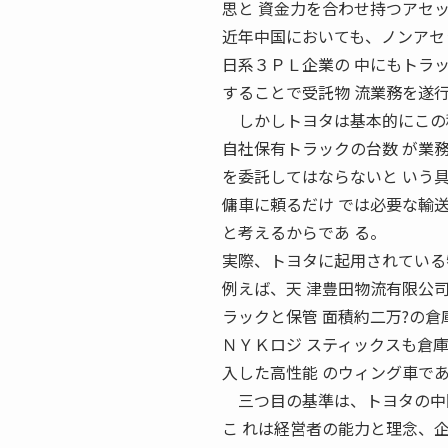
思と 資金力を合わせ持つアセ
近年中国においても、ノンアセ
日系３ＰＬ企業の 中にもトラ
することで受託物 流業務を遂
しかしトヨタは基本的にこの種
自社保有トラックの台数 が業
を委託してはならないと いう
傭車に頼るだけ では必要な輸
と考えるからであ る。
実際、トヨタに起用されている
例えば、天 津豊田物流有限公
ラックと保管 面積約二万?の
ＮＹＫロジ スティックスも倉
入した高性能 のウィング車で
三つ目の基準は、トヨタの中国
こ れは経営者の能力と理念、