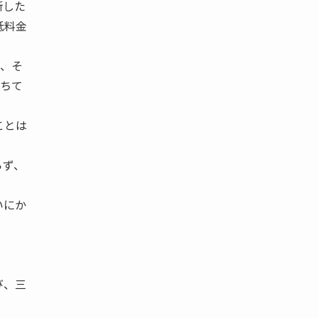
断した
低料金
、そ
落ちて
ことは
らず、
いにか
び、三