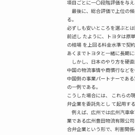
項目ごとに一〇段階評価を与え
最後に、総合評価で上位の候補
る。
必ずしも安いところを選ぶとは
前述し たように、トヨタは原
の相場 を上回る料金水準で契
あくまでトヨタと一緒に長期に
しかし、日本のやり方を硬直的
中国の物流事情や商慣行などを
中国側の事業パートナーである
の一例である。
こうした場合には、 これらの
弁企業を委託先とし て起用す
例えば、広州では広州汽車傘下
業である広州豊田物流有限公司
合弁企業という形で、利害関係