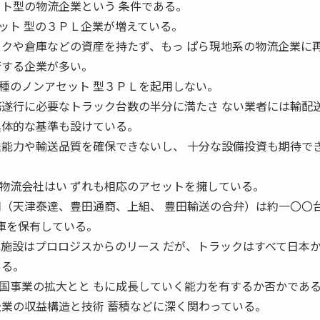
ット型の物流企業という 条件である。
ット 型の３ＰＬ企業が増えている。
ックや倉庫などの資産を持たず、もっ ぱら現地系の物流企業に
行する企業が多い。
のノンアセット 型３ＰＬを起用しない。
務遂行に必要なトラック台数の半分に満たさ ない業者には輸配
具体的な基準も設けている。
送能力や輸送品質を確保できないし、 十分な設備投資も期待で
物流会社はい ずれも相応のアセットを擁している。
司（天津泰達、豊田通商、上組、 豊田輸送の合弁）は約一〇〇
倉庫を保有している。
庫施設はプロロジスからのリース だが、トラックはすべて日本
ある。
事業の拡大とと もに成長していく能力を有するか否かであ
企業の収益構造と技術 蓄積などに深く関わっている。