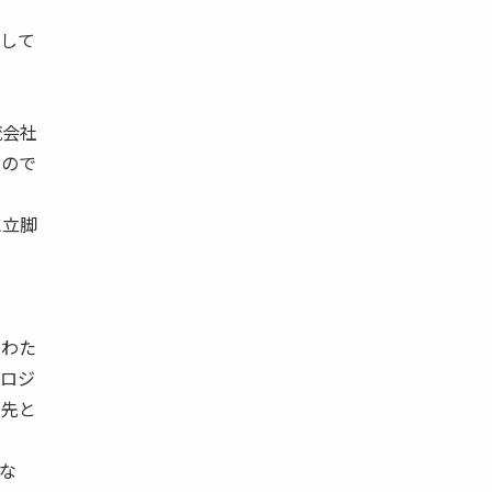
。
して
流会社
たので
に立脚
にわた
Ｋロジ
託先と
な