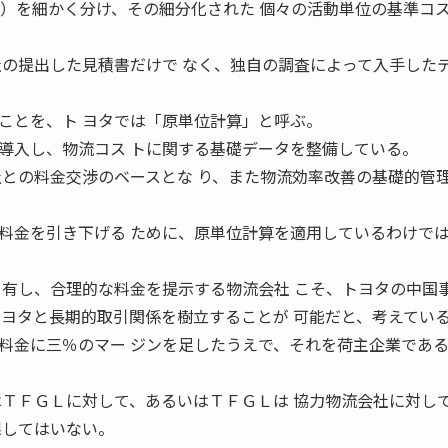
ィ）を細かく分け、その細分化された 個々の活動単位の基準コ
社の提出した見積書だけで なく、独自の調査によって入手した
ことを、ト ヨタでは「原単位計算」と呼ぶ。
入し、物流コス トに関する基礎データを整備している。
社との料金交渉のベースとな り、また物流効率改善の基礎的管
。
金を引き下げる ために、原単位計算を適用しているわけで
を有し、合理的な料金を提示する物流会社 こそ、トヨタの中国
トヨタと長期的取引関係を樹立することが 可能だと、考えてい
金に三％のマー ジンを足したうえで、それを荷主企業であ
はＴＦＧＬに対して、あるいはＴＦＧＬは 協力物流会社に対し
課してはいない。