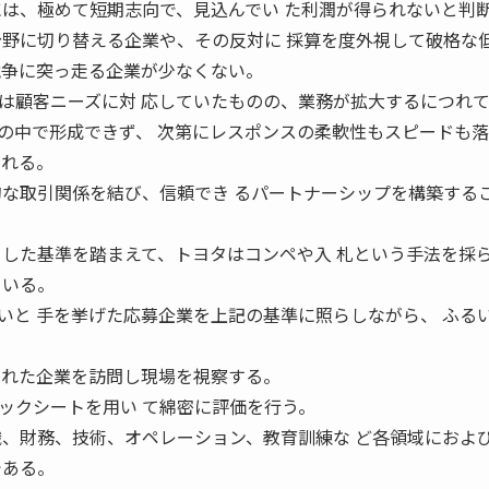
には、極めて短期志向で、見込んでい た利潤が得られないと判
分野に切り替える企業や、その反対に 採算を度外視して破格な
競争に突っ走る企業が少なくない。
顧客ニーズに対 応していたものの、業務が拡大するにつれて
の中で形成できず、 次第にレスポンスの柔軟性もスピードも
られる。
的な取引関係を結び、信頼でき るパートナーシップを構築する
。
した基準を踏まえて、トヨタはコンペや入 札という手法を採
ている。
いと 手を挙げた応募企業を上記の基準に照らしながら、 ふる
 れた企業を訪問し現場を視察する。
クシートを用い て綿密に評価を行う。
織、財務、技術、オペレーション、教育訓練な ど各領域におよ
である。