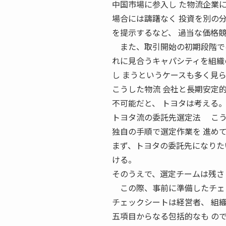
中国市場に参入し た物流企業
場合には躊躇なく 投資を別の
を提示するなど、 過当な価格
また、取引開始の初期段階では
れに見合うキャパシティを組織
し まうというケースも多く見
こうした物流 会社と長期安定
不可能だと、 トヨタは考える
トヨタ流の委託先選定法 こう
独自の手順で選定作業を 進め
まず、トヨタの委託先になりた
ける。
そのうえで、選定チームは残さ
この際、事前に準備したチェッ
チェックシートは経営者、 組
五項目からなる包括的なも の