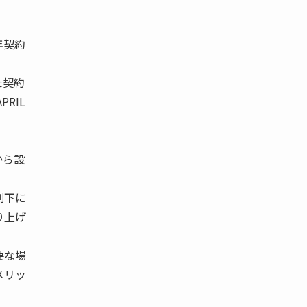
年契約
た契約
RIL
から設
列下に
り上げ
要な場
メリッ