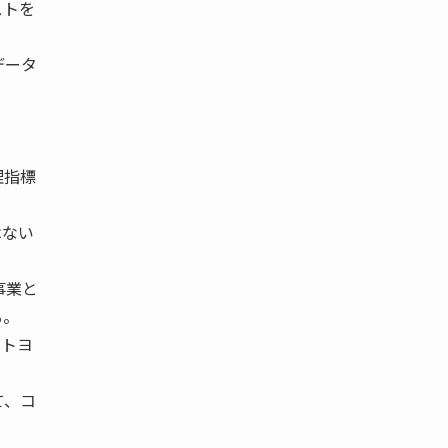
ストを
データ
理指標
はない
事業と
る。
るトヨ
て、コ