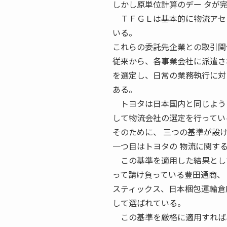
しかし原単位計算のデー タが
ＴＦＧＬは基本的に物流アセッ
いる。
これらの委託先企業との取引関
従来から、各事業会社に派遣さ
を選定し、日常の業務執行に対
ある。
トヨタは日本国内と同じように
して物流会社の選定を行ってい
そのために、 三つの基準が設
一つ目はトヨタの 物流に関す
この基準を適用した結果として
って請け負っている豊田通商、
スティックス、日本梱包運輸倉
して選ばれている。
この基準を厳格に適用すれば、