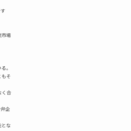
析す
流市場
いる。
ともそ
なく合
合弁企
能とな