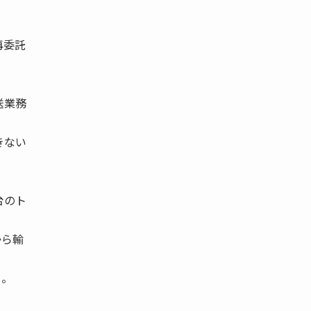
再委託
送業務
きない
台のト
から輸
る。