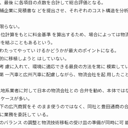
、最後 に各項目の点数を合計して総合評価となる。
企業に見積書な どを提出させ、それぞれのコスト構造を分
限らない。
単位計算をもとに料金基準 を算出するため、場合によっては物
約を結ぶこともあるという。
わたってやってい けるかどうかが最大のポイントになる。
に移植しようと はしていない。
考 慮に入れて、環境に適応できる最良の方法を常に 模索して
第 一汽車と広州汽車に配慮しながら、物流会社を起 用したこ
現地系業者に対して日本の物流会社との 合弁を勧め、本体では
るケースが多い。
の広汽商貿をそ のまま使うのではなく、同社と豊田通商の
に業務を委託して いる。
のバランス の調整と物流技術移転の受け皿の準備が同時に可 