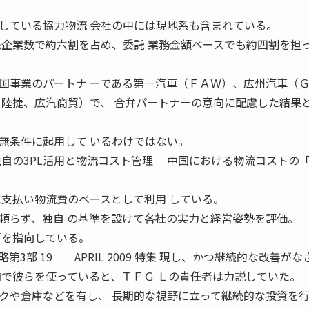
している協力物流 会社の中には現地系も含まれている。
先企業数で約六割を占め、委託 業務金額ベースでも約四割を担
事業のパートナ ーである第一汽車（ＦＡＷ）、広州汽車（
、陸捷、広汽商貿）で、 合弁パートナーの意向に配慮した結果
無条件に起用して いるわけではない。
独自の3PL活用と物流コスト管理 中国における物流コストの
に支払い物流費のベースとして利用 している。
頼らず、独自 の基準を設けて各社の実力と経営姿勢を評価。
プを指向している。
3部 19 APRIL 2009 特集 現し、かつ継続的な改善がな
内で彼らを使っていると、ＴＦＧ Ｌの責任者は力説していた。
や倉庫などを有し、 長期的な視野に立って継続的な投資を