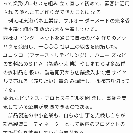
って業務プロセスを組み 立て直して初めて、顧客に活用
され る優れたモノ作りができたことにな る。
例えば東海バネ工業は、フルオー ダーメードの完全受
注生産で極小個 数のバネを生産している。
同社は インターネットを通じて自社のバネ 作りのノウ
ハウを公開し、一〇〇〇 社以上の顧客を開拓した。
ユニクロ （ファーストリテイリング）、ハニー ズなど
の衣料品のＳＰＡ（製造小売 業）やしまむらは多品種
の衣料品を 扱い、製造開発から店舗投入まで短 サイク
ルで売れる（売りたい）量の み調達し、ほぼ売り切って
いる。
優 れたビジネス・プロセスモデルを開 発し、事業を実
現している企業が成 長できるのである。
部品製造の中小企業も、自らの仕 事を点検し自らが
部品製造コーディ ネーターとして顧客のプロダクトの
業務代行を拡充していく必要がある。