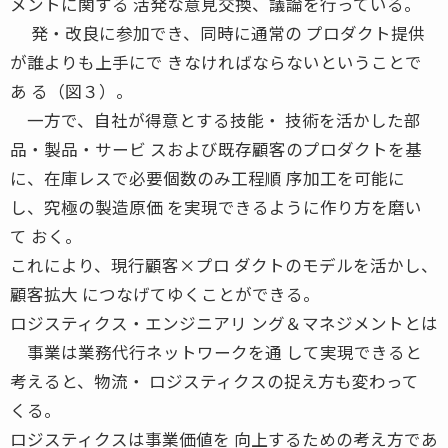
メントに関する 活発な意見交換、議論を行っている。
発・改良に参加でき、同時に通常の プロダクト提供
が誰よりも上手にで きなければならないということで
あ る（図３）。
一方で、自社が得意とする技能・ 技術を活かした部
品・製品・サービ スおよび既存顧客のプロダクトを基
に、在庫レスで必要個数のみ工程順 序加工を可能に
し、究極の製造原価 を実現できるように作り方を磨い
て おく。
これにより、現行顧客×プロ ダクトのモデルを活かし、
顧客拡大 につなげてゆくことができる。
ロジスティクス・エンジニアリ ング＆マネジメントとは
事業は業務代行ネットワークを通 して実現できると
考えると、物流・ ロジスティクスの捉え方も変わって
くる。
ロジスティクスは事業価値を 向上するための考え方であ