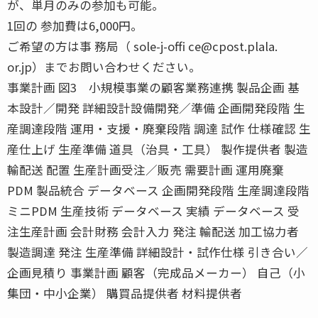
が、単月のみの参加も可能。
1回の 参加費は6,000円。
ご希望の方は事 務局（ sole-j-offi ce@cpost.plala.
or.jp）までお問い合わせください。
事業計画 図3 小規模事業の顧客業務連携 製品企画 基
本設計／開発 詳細設計設備開発／準備 企画開発段階 生
産調達段階 運用・支援・廃棄段階 調達 試作 仕様確認 生
産仕上げ 生産準備 道具（治具・工具） 製作提供者 製造
輸配送 配置 生産計画受注／販売 需要計画 運用廃棄
PDM 製品統合 データベース 企画開発段階 生産調達段階
ミニPDM 生産技術 データベース 実績 データベース 受
注生産計画 会計財務 会計入力 発注 輸配送 加工協力者
製造調達 発注 生産準備 詳細設計・試作仕様 引き合い／
企画見積り 事業計画 顧客（完成品メーカー） 自己（小
集団・中小企業） 購買品提供者 材料提供者