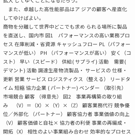
拡大 してゆくことになるだろう。
また、卓越した高性能部品はア ジアの顧客へ産直化
してゆけばよい。
商物を分離して世界中どこでも求め られる場所に製品
を直送し、国内市 図1 パフォーマンスの高い業務プロ
セス 在庫削減・省資源 キャッシュフロー PL（パフォー
マンスが低い） PH （パフォーマンスが高い） 安く（コ
スト） 早い（スピード） 供給( サプライ) 活動 需要(
デマント) 活動 調達生産物流製品・ サービスの 仕様・
更新 営業 サービス ロジスティクス（整える） リードタ
イム 短縮 協力企業 ( パートナー) ベンダー （取引先）
市場競合 顧客 （得意先） 図2 事業再構築の取り組
み （V）＝（X）×（Y）×（Z） 顧客業務代行 競争優
位／外部化 （パートナー） 顧客協力者 事業価値の向上
（V） 顧客価値と自社× 協力者の利便 事業の再編成・
開拓（X） 相性のよい事業組み合わせ 効率的なプロセス