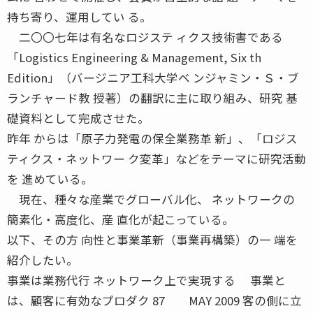
持ち寄り、運用してい る。
二〇〇七年は有名なロジステ ィクス技術書である
「Logistics Engineering & Management, Six th
Edition」（バージニア工科大学ベ ンジャミン・Ｓ・ブ
ランチャード教 授著）の翻訳に主に取り組み、研究 基
礎資料として完成させた。
昨年 からは「原子力発電の保全業務革 新」、「ロジス
ティクス・ネットワー ク変革」などをテーマに研究活動
を 進めている。
現在、種々な産業でグローバル化、 ネットワークの
簡素化・高度化、産 直化が起こっている。
以下、その方 向性と事業革新（事業再構築）の一 端を
紹介したい。
事業は業務代行 ネットワーク上で実現する 事業と
は、顧客に有効なプロダク 87 MAY 2009 客の側に立