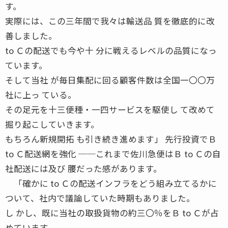
す。
実際には、この三年間で我々は輸送品 質を徹底的に改
善しました。
to Ｃの配送でも今や十 分に戦えるレベルの品質になっ
ています。
そして当社 が毎日集配に回る顧客件数は全国一〇〇万
社に上っ ている。
その足元を十三便種・一四サービスを駆使し て改めて
掘り起こしていきます。
もちろん新規開拓 も引き続き進めます」 先行投資でＢ
to Ｃ配送網を強化 ──これまで佐川急便はＢ to Ｃの自
社配送には及び 腰だった感があります。
「確かに to Ｃの配送インフラをどう組み立てるかに
ついて、社内で議論していた時期もありました。
し かし、既に当社の取扱貨物の約三〇％をＢ to Ｃが占
めています。