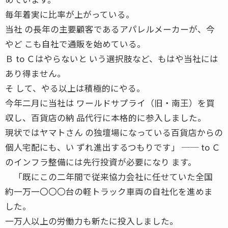
毎年着実に比率が上がっている。
当社 の長年の主要顧客であるアパレルメーカーが、今
やど こも自社で通販を始めている。
Ｂ to Ｃはやらないと いう選択肢など、もはや当社には
あり得ません。
そ して、やる以上は積極的にやる。
今年二月に当社は ワールドサプライ（旧・南王）を買
収し、百貨店の納 品代行に本格的に参入しました。
現状ではヤマトさん の独壇場になっている百貨店からの
個人宅配にも、い ずれ進出するつもりです」 ── to Ｃ
のインフラ整備には先行投資が必要になり ます。
「既にこの二年間で従来協力会社に任せていた全国
約一万一〇〇〇台の軽トラック車両の自社化を進めま
した。
一万人以上の労働力も新たに投入しました。