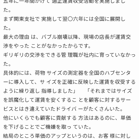
五年に一年間かけて 適正運賃収受活動を実施しまし
た。
まず関東支社で 実施して翌〇六年には全国に展開し
た。
最大の理由 は、バブル崩壊以降、現場の店長が運賃交
渉をやった ことがなかったからです。
ギリギリの交渉をできる管 理職が社内に育っていなかっ
た。
具体的には、荷物 サイズの測定器を全国のハブセンタ
ーに導入して、サ イズを正確に反映した運賃を収受する
ように繰り返し 指導しました」 「それまではサイズ
を誤魔化して運賃を安くするこ とを顧客に対するサー
ビスとはき違えていたドライバ ーがたくさんいた。
他にいくらでも顧客に貢献する 方法はあるのに、単価
を下げることでご機嫌を取っ ていた。
結局のところ単価のアップというのは、お客 様に対し