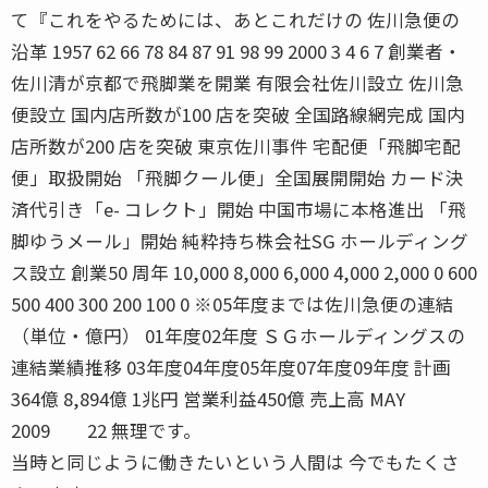
て『これをやるためには、あとこれだけの 佐川急便の
沿革 1957 62 66 78 84 87 91 98 99 2000 3 4 6 7 創業者・
佐川清が京都で飛脚業を開業 有限会社佐川設立 佐川急
便設立 国内店所数が100 店を突破 全国路線網完成 国内
店所数が200 店を突破 東京佐川事件 宅配便「飛脚宅配
便」取扱開始 「飛脚クール便」全国展開開始 カード決
済代引き「e- コレクト」開始 中国市場に本格進出 「飛
脚ゆうメール」開始 純粋持ち株会社SG ホールディング
ス設立 創業50 周年 10,000 8,000 6,000 4,000 2,000 0 600
500 400 300 200 100 0 ※05年度までは佐川急便の連結
（単位・億円） 01年度02年度 ＳＧホールディングスの
連結業績推移 03年度04年度05年度07年度09年度 計画
364億 8,894億 1兆円 営業利益450億 売上高 MAY
2009 22 無理です。
当時と同じように働きたいという人間は 今でもたくさ