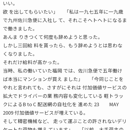
いい。
欲 を出してもらいたい」 「私は一九七五年に一九歳
で九州佐川急便に入社し て、それこそヘトヘトになるま
で働きました。
あんま りきつくて何度も辞めようと思った。
しかし三回給 料を貰ったら、もう辞めようとは思わな
くなりました。
それだけ給料が高かった。
当時、私の働いていた福岡 では、佐川急便で五年働け
ば本当にマンションが買え ました」 「今同じことを
やれと言われても、さすがにそれは 付加価値サービスの
拡大でドライバーの業 務内容も変化している 軽トラッ
クによるB to C 配送網の自社化を 進めた 23 MAY
2009 付加価値サービスが増えている。
そして精密機械など、 走って運ぶことの許されないデリ
ケートな荷物も増え ています」 「以前、大手荷主の