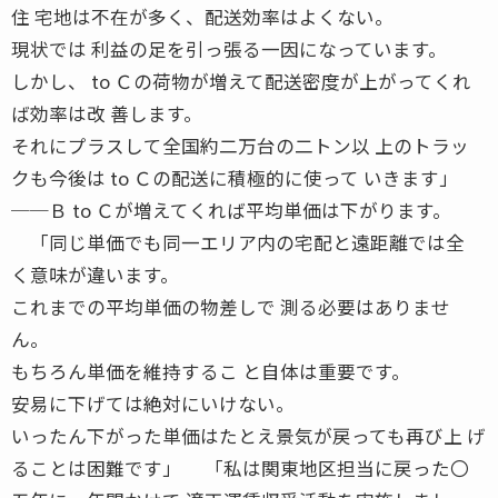
住 宅地は不在が多く、配送効率はよくない。
現状では 利益の足を引っ張る一因になっています。
しかし、 to Ｃの荷物が増えて配送密度が上がってくれ
ば効率は改 善します。
それにプラスして全国約二万台の二トン以 上のトラッ
クも今後は to Ｃの配送に積極的に使って いきます」
──Ｂ to Ｃが増えてくれば平均単価は下がります。
「同じ単価でも同一エリア内の宅配と遠距離では全
く意味が違います。
これまでの平均単価の物差しで 測る必要はありませ
ん。
もちろん単価を維持するこ と自体は重要です。
安易に下げては絶対にいけない。
いったん下がった単価はたとえ景気が戻っても再び上 げ
ることは困難です」 「私は関東地区担当に戻った〇