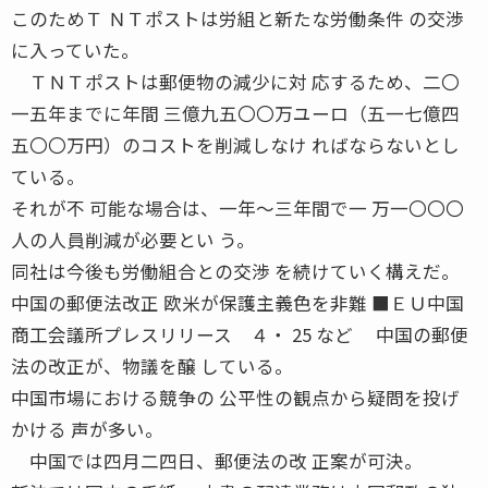
このためＴ ＮＴポストは労組と新たな労働条件 の交渉
に入っていた。
ＴＮＴポストは郵便物の減少に対 応するため、二〇
一五年までに年間 三億九五〇〇万ユーロ（五一七億四
五〇〇万円）のコストを削減しなけ ればならないとし
ている。
それが不 可能な場合は、一年〜三年間で一 万一〇〇〇
人の人員削減が必要とい う。
同社は今後も労働組合との交渉 を続けていく構えだ。
中国の郵便法改正 欧米が保護主義色を非難 ■ＥＵ中国
商工会議所プレスリリース ４・ 25 など 中国の郵便
法の改正が、物議を醸 している。
中国市場における競争の 公平性の観点から疑問を投げ
かける 声が多い。
中国では四月二四日、郵便法の改 正案が可決。