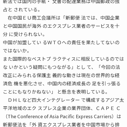
新法では国内の手紙・ 文書の配達業務は中国郵政の独
占と されている。
在中国ＥＵ商工会議所は「新郵便 法では、中国企業
と中国国民が海外 のエクスプレス業者のサービスを十
分 に受けられない。
中国が加盟してい るＷＴＯへの責任を果たしてないの
ではないか。
また国際的なベストプ ラクティスに相反しているのでは
な いかという疑問にもつながる」とし て、「今回の法
改正にみられる保護主 義的な動きは現在の世界的な経
済危 機を悪化させ、中国内の経済成長の 足を引っ張る
ことにもなりかねない」 と懸念を表明している。
ＤＨＬなど四大インテグレーター で構成するアジア太
平洋地域のエク スプレス企業の業界団体、ＣＡＰＥ Ｃ
（The Conference of Asia Pacific Express Carriers）は
新郵便法を「外 資エクスプレス業者を中国市場から排