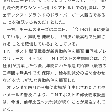
同社は二一 日に発表したプレスリリースで、「今 回の
判決や先のワシントン州（シアト ル）での判決は、フ
ェデックス・グラ ンドのドライバーが一人親方である
こ とを確認するものだ」とした。
一方、チームスターズは二二日、「今 回の判決に失望
している」と声明を 発表し、「判決が最高裁で見直さ
れる ことを確信している」としている。
ＴＮＴポスト 郵便職員が新労働条件を拒否 ■同社プレ
スリリース ４・ 23 ＴＮＴポストの労働組合は、会
社 側が提案した今後六年間にわたる雇 用保障（最初の
三年間は無条件での 保障）、給与削減分の埋め合わせ
など を含む新たな労働条件を拒否した。
オランダで四月から郵便市場が自 由化されたことや
ｅメールの普及に より、ＴＮＴポストの郵便物取扱量
は、今後、前年比五〜六％減が続く ことが見込まれて
いる。