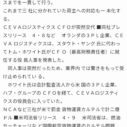
スまでを一貫して行う。
これまで三 社に分かれていた荷主への対応も一 本化す
る。
ＣＥＶＡロジスティクス ＣＦＯが突然交代 ■同社プレ
スリリース ４・８など オランダの３ＰＬ企業、ＣＥ
ＶＡ ロジスティクスは、スタウト・ヤング 氏に代わっ
てトム・ホワイト氏がＣＦ Ｏ（最高財務責任者）に就
任する役 員人事を発表した。
同人事は突然だったため、業界内 では驚きをもって受
け止められてい る。
ホワイト氏は会計監査法人から米 国の３ＰＬ企業、
ハブ・グループの ＣＦＯを経て、ＣＥＶＡロジスティ
クスの役員会に入っていた。
ＮＣＡなど三社が米で罰金 貨物運賃カルテルで計二億
ドル ■米司法省リリース ４・９ 米司法省は、燃油
サーチャージな ど国際航空貨物運賃のカルテル問題