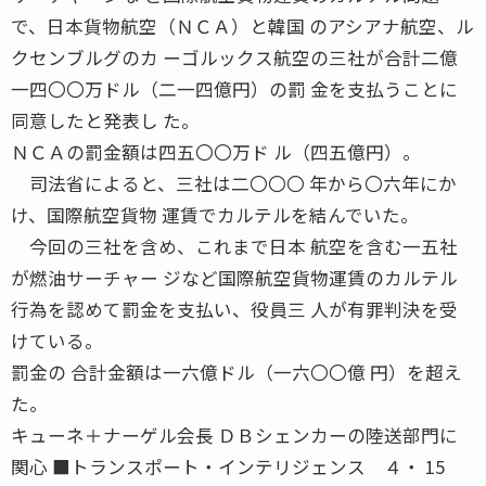
で、日本貨物航空（ＮＣＡ）と韓国 のアシアナ航空、ル
クセンブルグのカ ーゴルックス航空の三社が合計二億
一四〇〇万ドル（二一四億円）の罰 金を支払うことに
同意したと発表し た。
ＮＣＡの罰金額は四五〇〇万ド ル（四五億円）。
司法省によると、三社は二〇〇〇 年から〇六年にか
け、国際航空貨物 運賃でカルテルを結んでいた。
今回の三社を含め、これまで日本 航空を含む一五社
が燃油サーチャー ジなど国際航空貨物運賃のカルテル
行為を認めて罰金を支払い、役員三 人が有罪判決を受
けている。
罰金の 合計金額は一六億ドル（一六〇〇億 円）を超え
た。
キューネ＋ナーゲル会長 ＤＢシェンカーの陸送部門に
関心 ■トランスポート・インテリジェンス ４・ 15