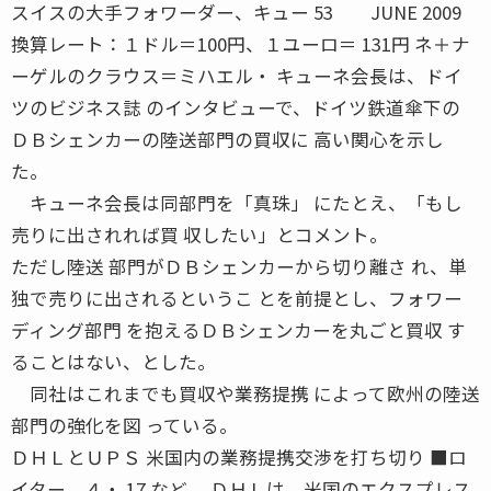
スイスの大手フォワーダー、キュー 53 JUNE 2009
換算レート：１ドル＝100円、１ユーロ＝ 131円 ネ＋ナ
ーゲルのクラウス＝ミハエル・ キューネ会長は、ドイ
ツのビジネス誌 のインタビューで、ドイツ鉄道傘下の
ＤＢシェンカーの陸送部門の買収に 高い関心を示し
た。
キューネ会長は同部門を「真珠」 にたとえ、「もし
売りに出されれば買 収したい」とコメント。
ただし陸送 部門がＤＢシェンカーから切り離さ れ、単
独で売りに出されるというこ とを前提とし、フォワー
ディング部門 を抱えるＤＢシェンカーを丸ごと買収 す
ることはない、とした。
同社はこれまでも買収や業務提携 によって欧州の陸送
部門の強化を図 っている。
ＤＨＬとＵＰＳ 米国内の業務提携交渉を打ち切り ■ロ
イター ４・ 17 など ＤＨＬは、米国のエクスプレス