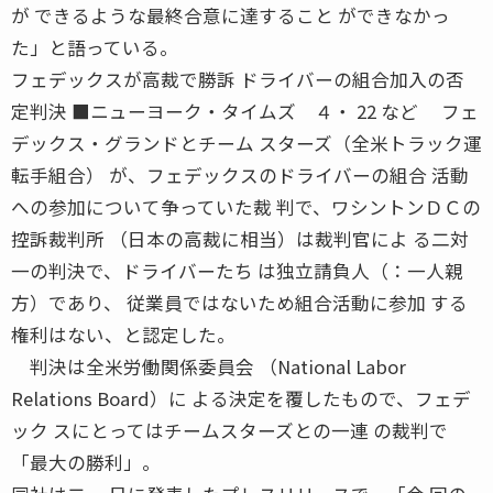
が できるような最終合意に達すること ができなかっ
た」と語っている。
フェデックスが高裁で勝訴 ドライバーの組合加入の否
定判決 ■ニューヨーク・タイムズ ４・ 22 など フェ
デックス・グランドとチーム スターズ（全米トラック運
転手組合） が、フェデックスのドライバーの組合 活動
への参加について争っていた裁 判で、ワシントンＤＣの
控訴裁判所 （日本の高裁に相当）は裁判官によ る二対
一の判決で、ドライバーたち は独立請負人（：一人親
方）であり、 従業員ではないため組合活動に参加 する
権利はない、と認定した。
判決は全米労働関係委員会 （National Labor
Relations Board）に よる決定を覆したもので、フェデ
ック スにとってはチームスターズとの一連 の裁判で
「最大の勝利」。