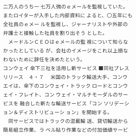
二万人のうち一 七万人強のｅメールを監視していた。
またロイターが入手した内部資料に よると、〇五年にも
全社員のｅメー ルを監視し、ジャーナリストや外部の
弁護士と接触した社員を割り出そう とした。
メードルンＣＥＯはｅメールの監 視について知らな
かったとしている が、会社のイメージをこれ以上損な
わないために辞任を決めたという。
コンウェイ 傘下三社を活用し新サービス ■同社プレス
リリース ４・７ 米国のトラック輸送大手、コンウ
エイは、傘下のコンウェイ・トラック ロードとコンウ
ェイ・フレイト、コン ウェイ・マルチモーダルのサー
ビスを 融合した新たな輸送サービス「コン ソリデーシ
ョン＆ディストリビューシ ョン」を開始する。
同サービスではトラックの混載輸 送、貸切輸送から
簡易組立作業、ラ ベル貼り作業などの付加価値サービ