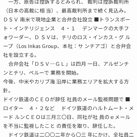
一方、原告は控訴するとみられ、 裁判は控訴裁判所
（日本の高裁に相 当）、最高裁判所まで続く見込み。
ＤＳＶ 南米で現地企業と合弁会社設立 ■トランスポー
ト・インテリジェンス ４・１ デンマークの大手フ
ォワーダー、Ｄ ＳＶは、チリのロス・インカス・グ ル
ープ（Los Inkas Group、本社：サ ンチアゴ）と合弁会
社を設立する。
合弁会社「ＤＳＶ─ＧＬ」は四月 一日、アルゼンチ
ンとチリ、ペルーで 業務を開始。
今後、中米やカリブ海 沿岸に業務エリアを拡大する方
針。
ドイツ鉄道のＣＥＯが辞任 社員のメール監視問題で ■
ロイター ４・２など ドイツ鉄道のハルトムート・メ
ード ルンＣＥＯは三月三〇日、同社が社 員のｅメール
を不当に監視したこと の責任を取り、辞任した。
ドイツ鉄道は二〇〇二年から〇三 年にかけ、全社員二