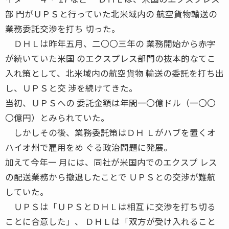
部 門がＵＰＳと行っていた北米域内の 航空貨物輸送の
業務委託交渉を打ち 切った。
ＤＨＬは昨年五月、二〇〇三年の 業務開始から赤字
が続いていた米国 のエクスプレス部門の抜本的なてこ
入れ策として、北米域内の航空貨物 輸送の委託を打ち出
し、ＵＰＳと交 渉を続けてきた。
当初、ＵＰＳへの 委託金額は年間一〇億ドル（一〇〇
〇億円）とみられていた。
しかしその後、業務委託策はＤＨ Ｌがハブを置くオ
ハイオ州で雇用をめ ぐる政治問題に発展。
加えて今年一 月には、同社が米国内でのエクスプ レス
の配送業務から撤退したことで ＵＰＳとの交渉が難航
していた。
ＵＰＳは「ＵＰＳとＤＨＬは相互 に交渉を打ち切る
ことに合意した」、 ＤＨＬは「双方が受け入れること