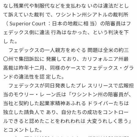
なし残業代や制服代などを支払わな いのは違法だとし
て訴えていた裁判 で、ワシントン州シアトルの裁判所
（ Superior Court ：日本の地裁に相 当）の陪審員はフ
ェデックス側に違法 行為はなかった、という判決を下
し た。
フェデックスの一人親方をめぐる 問題は全米の約三
〇州で集団訴訟に 発展しており、カリフォルニア州最
高裁は昨年十二月、同様のケースで フェデックス・グラ
ンドの違法性を認 定した。
フェデックスが同日発表したプレ スリリースで広報担
当のモウリー・レ ーン氏は「ワシントン州の陪審員が、
当社と契約した起業家精神あふれる ドライバーたちは
独立した請負人で あり、自分たちの成功をコントロー
ルできると認めたことをわれわれは 大変うれしく思う」
とコメントした。