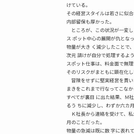
けている。
その経営スタイルは若さに似合
内部留保も厚かった。
ところが、この状況が一変し
ス ポット中心の展開が仇とな
物量が大き く減少したことで
次元 請けが自分で処理するよ
スポット仕事は、料金面で無理
そのリスクがまともに顕在化し
冒険をせずに堅実経営を貫いて
まきをこれまで行なってこなか
すべてが裏目 に出た結果、Ｍ
るう ちに減少し、わずか六カ
Ｋ社長から連絡を受けて、私が
月のことだった。
物量の急減は既に数 字に表れ