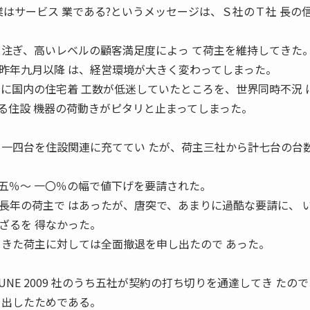
はサービス 業である?というメッセージは、Ｓ社のＴ社 長の
を注ぎ、高いレベルの顧客満足度によっ て荷主を維持してきた
年九月以降 は、経営環境が大きく変わってしまった。
けに国内の住宅着 工数が低迷していたところを、世界同時不況 
る住設 機器の荷動きがピタリと止まってしまった。
ち一四台を住設関連に充ててい たが、荷主三社から計七台の台
五％〜 一〇％の幅で値下げを要請された。
年の荷主で はあったが、唐突で、あまりに過酷な要請に、 
ざるを 得なかった。
 きた荷主に対しては全面撤退を申し出たので あった。
NE 2009 社のうち五社が契約の打ち切りを通達してき たの
 出したためである。