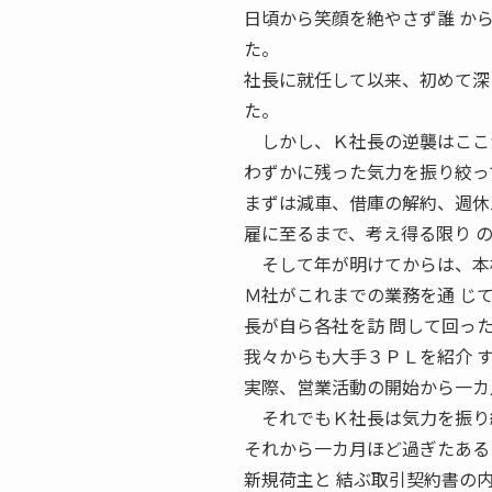
日頃から笑顔を絶やさず誰 からも
た。
社長に就任して以来、初めて深
た。
しかし、Ｋ社長の逆襲はここ
わずかに残った気力を振り絞っ
まずは減車、借庫の解約、週休
雇に至るまで、考え得る限り 
そして年が明けてからは、本格
Ｍ社がこれまでの業務を通 じ
長が自ら各社を訪 問して回っ
我々からも大手３ＰＬを紹介 
実際、営業活動の開始から一カ
それでもＫ社長は気力を振り絞
それから一カ月ほど過ぎたある
新規荷主と 結ぶ取引契約書の