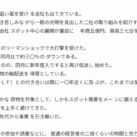
追い風を受け る会社も出てきている。
き苦しみな がら一筋の光明を見出した二社の取り組みを紹介
会社 スポット中心の展開が裏目に 年商五億円、車両三七台
 のリーマンショックで大打撃を受けた。
年同月比で約三〇％の ダウンである。
ものの、四月に新年度入りすると再び低迷し 始めた。
の輸配送を 得意としている。
ＮＬＦ）との付き合いは既に一〇年近くに及 ぶが、これまでは
かな 荷物を対象として、しかもスポット需要をメー ンに据え
れを上手く避けてきた。
先代から事業 を引き継いだ。
への参加や読書などに、 普通の経営者の二倍くらいの時間と労