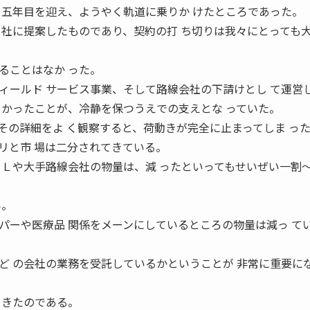
ら五年目を迎え、ようやく軌道に乗りか けたところであった。
Ｓ社に提案したものであり、契約の打 ち切りは我々にとっても
ることはなか った。
ィールド サービス事業、そして路線会社の下請けとし て運営
 かったことが、冷静を保つうえでの支えとな っていた。
の詳細をよ く観察すると、荷動きが完全に止まってしま っ
リと市 場は二分されてきている。
ＰＬや大手路線会社の物量は、減 ったといってもせいぜい一割
い。
ーや医療品 関係をメーンにしているところの物量は減っ て
ど の会社の業務を受託しているかということが 非常に重要に
てきたのである。