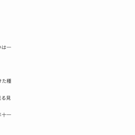
。
いは一
けた種
見る見
年十一