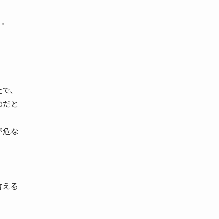
う。
社で、
のだと
が危な
言える