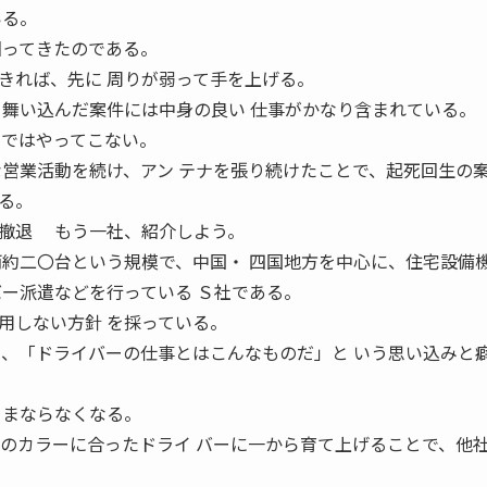
いる。
回ってきたのである。
れば、先に 周りが弱って手を上げる。
て舞い込んだ案件には中身の良い 仕事がかなり含まれている。
けではやってこない。
な営業活動を続け、アン テナを張り続けたことで、起死回生の
る。
撤退 もう一社、紹介しよう。
両約二〇台という規模で、中国・ 四国地方を中心に、住宅設備
バー派遣などを行っている Ｓ社である。
しない方針 を採っている。
と、「ドライバーの仕事とはこんなものだ」と いう思い込みと
ままならなくなる。
社のカラーに合ったドライ バーに一から育て上げることで、他