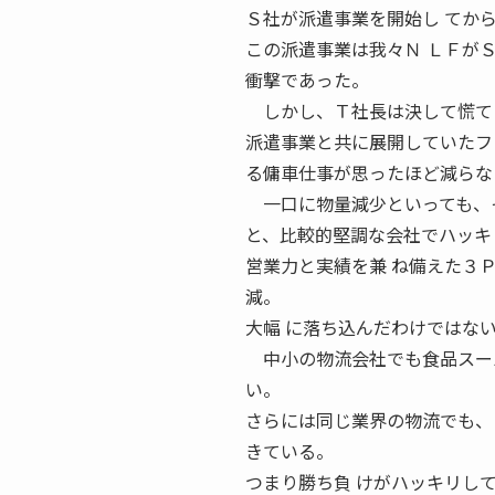
Ｓ社が派遣事業を開始し てか
この派遣事業は我々Ｎ ＬＦが
衝撃であった。
しかし、Ｔ社長は決して慌て
派遣事業と共に展開していたフ
る傭車仕事が思ったほど減らな
一口に物量減少といっても、そ
と、比較的堅調な会社でハッキ
営業力と実績を兼 ね備えた３
減。
大幅 に落ち込んだわけではな
中小の物流会社でも食品スーパ
い。
さらには同じ業界の物流でも、
きている。
つまり勝ち負 けがハッキリし