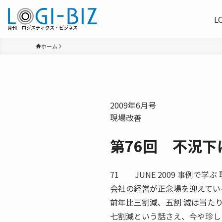
L
ホーム
2009年6月号
現場改善
第76回 不況
71 JUNE 2009 事例で
会社の経営が正念場を迎えてい
前年比三割減、五割 減は当た
七割減という話さえ、今や珍し