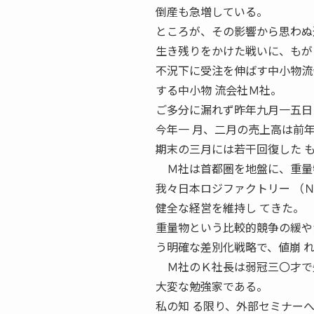
倒産も急増している。
ところが、その影響から思わぬ
生き残りをかけた戦いに、もが
不況下に受注を伸ばす中小物流
する中小物 流会社Ｍ社。
ご多分に漏れず昨年九月一五日
今年一 月、二月の売上高は前
期末の三月には若干回復した 
Ｍ社は首都圏を地盤に、重量物
我々日本ロジファクトリー （
健全な経営を維持し てきた。
重量物という比較的競争の緩や
う明確な差別化戦略で、値崩 
Ｍ社のＫ社長は弱冠三〇才で
大変な勉強家である。
私の知 る限り、外部セミナー