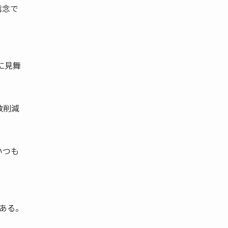
信念で
。
に見舞
数削減
いつも
である。