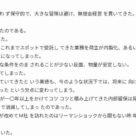
わ ず保守的で、大きな冒険は避け、無借金経営 を貫いてきた
たのである。
った。
、これまでスポットで受託し てきた業務を荷主が内製化、ある
うになってしまった。
な条件をのま されることが少ない反面、物量が安定しない。
てしまった。
いてきたと いう美徳も、今のような状況下では、将来に 向
った という欠点に変わってしまう。
社が一〇年以上をかけてコツ コツと積み上げてきた内部留保は
月で消滅してしまっ たのであった。
改めてＭ社 を訪れたのはリーマンショックから間もない昨 
ていた。