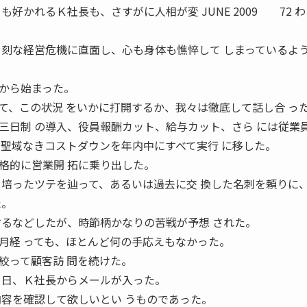
好かれるＫ社長も、さすがに人相が変 JUNE 2009 72 
 刻な経営危機に直面し、心も身体も憔悴して しまっているよ
から始まった。
て、この状況 をいかに打開するか、我々は徹底して話し合 っ
三日制 の導入、役員報酬カット、給与カット、さら には従業
の聖域なきコストダウンを年内中にすべて実行 に移した。
的に営業開 拓に乗り出した。
て培ったツテを辿って、あるいは過去に交 換した名刺を頼りに
た。
するなどしたが、時節柄かなりの苦戦が予想 された。
月経 っても、ほとんど何の手応えもなかった。
って顧客訪 問を続けた。
 日、Ｋ社長からメールが入った。
内容を確認して欲しいとい うものであった。