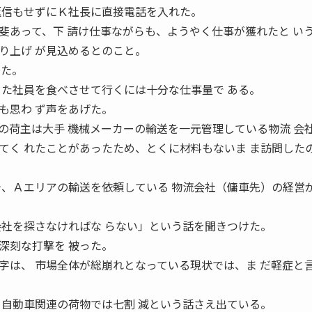
返信もせずにＫ社長に直接電話を入れた。
あって、下 請け仕事ながらも、ようやく仕事が獲れたと い
り上げ が見込めるとのこと。
った。
 た社員を食べさせて行くには十分な仕事量で ある。
も思わ ず声をあげた。
荷主は大手 機械メーカーの輸送を一元管理している物流 会
てく れたことがあったため、とくに材料もないま ま訪問した
今、Ａエリアの輸送を依頼している 物流会社（傭車先）の経営
会社を探さなければな らない」という話を聞きつけた。
深刻な打撃を 被った。
字は、 市場全体が総崩れとなっている現状では、ま だ軽症と
、自動車関連の荷物では七割 減という話さえ出ている。