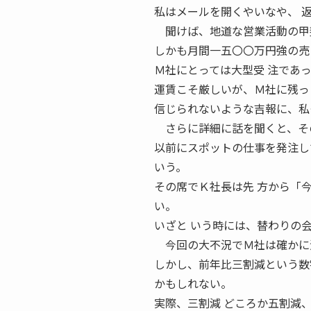
私はメールを開くやいなや、 
聞けば、地道な営業活動の甲斐
しかも月間一五〇〇万円強の売
Ｍ社にとっては大型受 注であ
運賃こそ厳しいが、Ｍ社に残っ
信じられないような吉報に、私
さらに詳細に話を聞くと、その
以前にスポットの仕事を発注し
いう。
その席でＫ社長は先 方から「
い。
いざと いう時には、替わりの
今回の大不況でＭ社は確かに
しかし、前年比三割減という数
かもしれない。
実際、三割減 どころか五割減