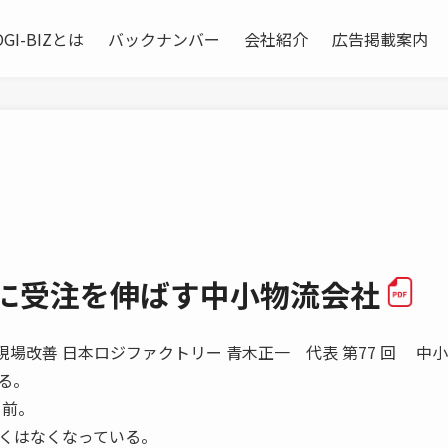
OGI-BIZとは
バックナンバー
会社紹介
広告掲載案内
下に受注を伸ばす中小物流会社
学ぶ 現場改善 日本ロジファクトリー 青木正一 代表 第77 回 中
る。
り前。
くはなくなっている。