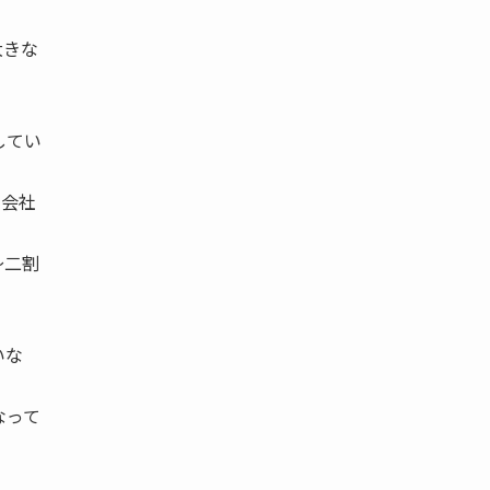
大きな
してい
た会社
〜二割
いな
なって