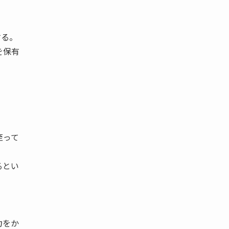
する。
を保有
至って
るとい
力をか