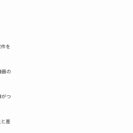
案件を
機器の
癖がつ
社と差