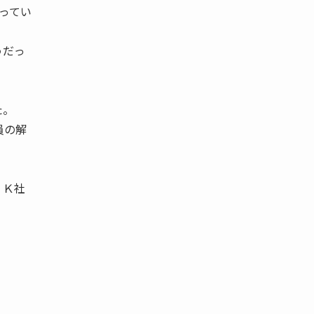
わってい
うだっ
た。
員の解
、Ｋ社