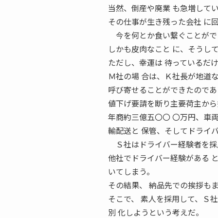
当然、倒産や廃業 も急増して
その仕事が生き残った会社 に
今を何とか食い繋ぐことができ
しかも皮肉なこと に、そうし
ただし、幸運は 待っているだ
Ｍ社の場 合は、Ｋ社長が地道
呼び寄せることができたのであ
値下げ要請を断り主要荷主から
年商約三億五〇〇 〇万円、車
輸配送と 保管、そしてドライ
Ｓ社はドライバー経験者を採用
他社でドライバー経験がある 
いてしまう。
その結果、 納品先での挨拶も
そこで、 素人を採用して、Ｓ
別 化しようという考えだ。