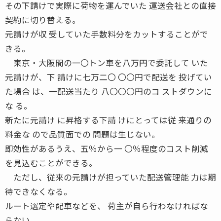
その下請けで実際に荷物を運んでいた 運送会社との直接
契約に切り替える。
元請けが収 受していた手数料分をカットすることがで
きる。
東京・大阪間の一〇トン車を八万円で委託して いた
元請けが、下 請けに七万二〇 〇〇円で配送を 投げてい
た場合 は、一配送当たり 八〇〇〇円のコ ストダウンに
な る。
新たに元請け に昇格する下請 けにとっては従 来通りの
料金な ので品質面での 問題は生じない。
即効性があるうえ、五％から一 〇％程度のコスト削減
を見込むことができる。
ただし、従来の元請けが担っていた配送管理能 力は期
待できなくなる。
ルート選定や配車などを、 荷主が自ら行わなければな
らない。