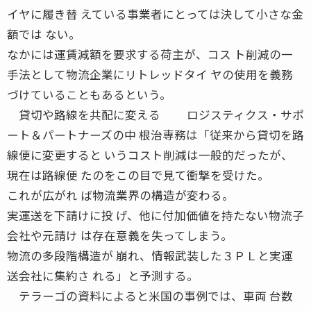
イヤに履き替 えている事業者にとっては決して小さな金
額では ない。
なかには運賃減額を要求する荷主が、コス ト削減の一
手法として物流企業にリトレッドタイ ヤの使用を義務
づけていることもあるという。
貸切や路線を共配に変える ロジスティクス・サポ
ート＆パートナーズの中 根治専務は「従来から貸切を路
線便に変更すると いうコスト削減は一般的だったが、
現在は路線便 たのをこの目で見て衝撃を受けた。
これが広がれ ば物流業界の構造が変わる。
実運送を下請けに投 げ、他に付加価値を持たない物流子
会社や元請け は存在意義を失ってしまう。
物流の多段階構造が 崩れ、情報武装した３ＰＬと実運
送会社に集約さ れる」と予測する。
テラーゴの資料によると米国の事例では、車両 台数