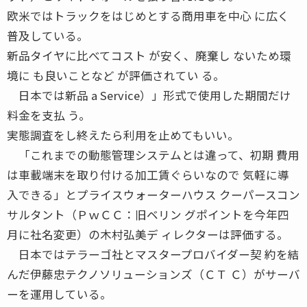
欧米ではトラックをはじめとする商用車を中心 に広く
普及している。
新品タイヤに比べてコスト が安く、廃棄し ないため環
境に も良いことなど が評価されてい る。
日本では新品 a Service）」形式で使用した期間だけ
料金を支払 う。
実態調査をし終えたら利用を止めてもいい。
「これまでの動態管理システムとは違って、初期 費用
は車載端末を取り付ける加工賃ぐらいなので 気軽に導
入できる」とプライスウォーターハウス クーパースコン
サルタント（ＰｗＣＣ：旧ベリン グポイントを今年四
月に社名変更）の木村弘美デ ィレクターは評価する。
日本ではテラーゴ社とマスタープロバイダー契 約を結
んだ伊藤忠テクノソリューションズ（ＣＴ Ｃ）がサーバ
ーを運用している。