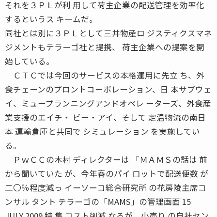
それを３ＰＬが利 用して荷主企業の配送管理を効率化
するというス キームだ。
同社とは別に３ＰＬとして三井物産ロ ジスティクスマネ
ジメントもテラーゴ社と提携、 荷主企業への提案を開
始している。
ＣＴＣでは今回のサービスの本格運用に先立 ち、外
食チェーンのプロントコーポレーション、日 本サブウェ
イ、ミュープランニングアンドオペレ ーターズ、外食産
業支援のエイチ・ ビー・アイ、そして 定温物流の南日
本 運輸倉庫と共同で シミュレーション を実施してい
る。
ＰｗＣＣの木村 ディレクターは 「ＭＡＭＳの話は 前
から聞いていた が、今年春のパイ ロットで配送便数 が
二〇％程度減っ イーソーコ総合研究所 の花房陵主席コ
ンサル タント テラーゴの「MAMS」の管理画面 15
JULY 2009 特 集 コスト削減 なるが、小売り の自社セン