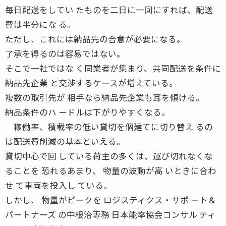
毎日配送をしてい たものを二日に一回にすれば、配送
費は半分にな る。
ただし、これには納品先の合意が必要になる。
了承を得るのは容易ではない。
そこで一社ではな く同業者が集まり、共同配送を条件に
納品先企業 と交渉するケースが増えている。
複数の取引先が 相手なら納品先企業も耳を傾ける。
納品条件のハ ードルは下がりやすくなる。
稼働率、積載率の低い貸切を個建てに切り替え るの
は配送費削減の基本といえる。
貸切中心で回 している荷主の多くは、運び切れなくな
ることを 恐れるあまり、 物量の波動が高 いときに合わ
せ て車両を投入し ている。
しかし、 物量がピークを ロジスティクス・サポ ート＆
パートナーズ の中根治専務 日本能率協会コンサル ティ