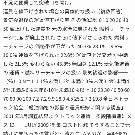
不況に便乗して突破口を開け。
運賃を値下げされた場合の具体的な扱い（複数回答）
景気後退後の運賃値下がり率 その他8.3% 0 10 20 30 40
50 値上げした運賃を 元の水準に戻された 燃料サーチャ
ージ制度 が廃止された さらに値下げさせられた 燃料サ
ーチャージの 価格帯が下がった 46.3% 28.1% 19.8%
19.0% 運賃を下げられた 22.6% 運賃値上げ交渉 が中断
した 21.5% 変わらない 43.8% 無回答 12.1% 景気後退後
の 運賃・燃料サーチャージの扱い 景気後退の影響──
（％）0 N＝111 1％未満1-2％未満2-3％未満3-4％未満4-
5％未満5-6％未満6-10％未満10％以上 10 20 30 40 50 60
70 80 90 100 7.2 7.2 9.9 18.9 4.5 25.2 7.2 19.8 全日本トラ
ック協会「軽油価格の影響と運賃転嫁に関する調査」
2001 年3月調査結果より トラック運賃 多段階構造にメ
ス 13 JULY 2009 特 集 コスト削減 そうすることで元
請けに支払った運賃がどう流れ ているのか、実配送の