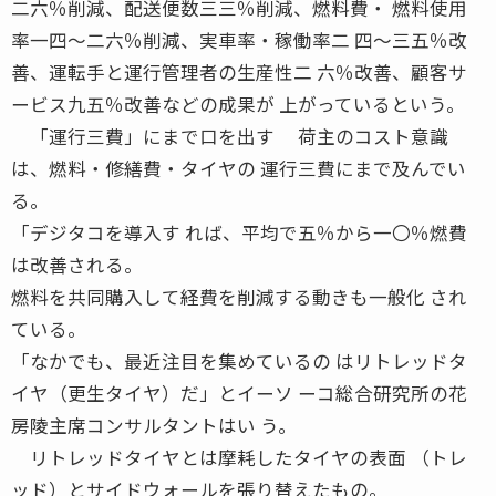
二六％削減、配送便数三三％削減、燃料費・ 燃料使用
率一四〜二六％削減、実車率・稼働率二 四〜三五％改
善、運転手と運行管理者の生産性二 六％改善、顧客サ
ービス九五％改善などの成果が 上がっているという。
「運行三費」にまで口を出す 荷主のコスト意識
は、燃料・修繕費・タイヤの 運行三費にまで及んでい
る。
「デジタコを導入す れば、平均で五％から一〇％燃費
は改善される。
燃料を共同購入して経費を削減する動きも一般化 され
ている。
「なかでも、最近注目を集めているの はリトレッドタ
イヤ（更生タイヤ）だ」とイーソ ーコ総合研究所の花
房陵主席コンサルタントはい う。
リトレッドタイヤとは摩耗したタイヤの表面 （トレ
ッド）とサイドウォールを張り替えたもの。