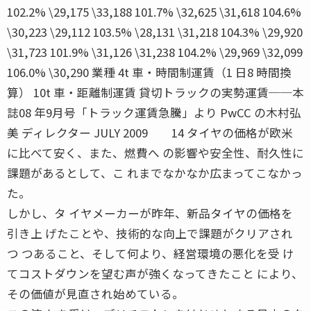
102.2% \29,175 \33,188 101.7% \32,625 \31,618 104.6%
\30,223 \29,112 103.5% \28,131 \31,218 104.3% \29,920
\31,723 101.9% \31,126 \31,238 104.2% \29,969 \32,099
106.0% \30,290 業種 4t 車・時間制運賃（1 日8 時間換
算） 10t 車・距離制運賃 貸切トラックの実勢運賃──本
誌08 年9月号「トラック運賃急騰」より PwCC の木村弘
美 ディレクター JULY 2009 14 タイヤの価格が欧米
に比べて安く、また、燃費へ の影響や安全性、耐久性に
課題があるとして、こ れまでなかなか広まってこなかっ
た。
しかし、タ イヤメーカーが昨年、新品タイヤの価格を
引き上 げたことや、技術的な向上で課題がクリアされ
つ つあること、そして何より、経営環境の悪化を受 け
てコストダウンを望む声が強くなってきたこと により、
その価値が見直され始めている。