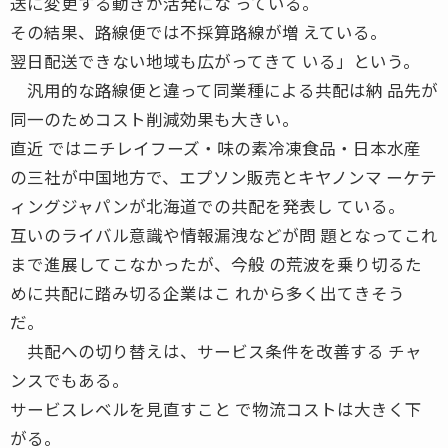
送に変更する動きが活発にな っている。
その結果、路線便では不採算路線が増 えている。
翌日配送できない地域も広がってきて いる」という。
汎用的な路線便と違って同業種による共配は納 品先が
同一のためコスト削減効果も大きい。
直近 ではニチレイフーズ・味の素冷凍食品・日本水産
の三社が中国地方で、エプソン販売とキヤノンマ ーケテ
ィングジャパンが北海道での共配を発表し ている。
互いのライバル意識や情報漏洩などが問 題となってこれ
まで進展してこなかったが、今般 の荒波を乗り切るた
めに共配に踏み切る企業はこ れから多く出てきそう
だ。
共配への切り替えは、サービス条件を改善する チャ
ンスでもある。
サービスレベルを見直すこと で物流コストは大きく下
がる。