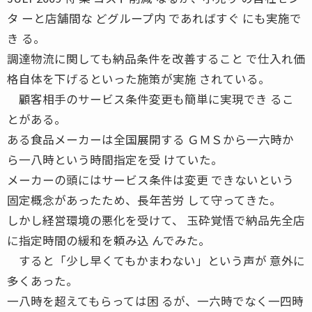
タ ーと店舗間な どグループ内 であればすぐ にも実施で
き る。
調達物流に関しても納品条件を改善すること で仕入れ価
格自体を下げるといった施策が実施 されている。
顧客相手のサービス条件変更も簡単に実現でき るこ
とがある。
ある食品メーカーは全国展開する ＧＭＳから一六時か
ら一八時という時間指定を受 けていた。
メーカーの頭にはサービス条件は変更 できないという
固定概念があったため、長年苦労 して守ってきた。
しかし経営環境の悪化を受けて、 玉砕覚悟で納品先全店
に指定時間の緩和を頼み込 んでみた。
すると「少し早くてもかまわない」という声が 意外に
多くあった。
一八時を超えてもらっては困 るが、一六時でなく一四時