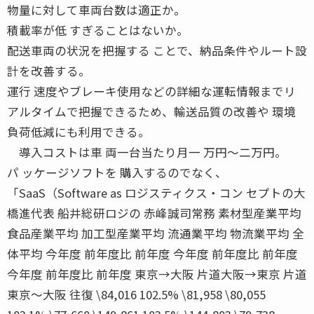
物量に対して車両台数は適正か。
積載率が低 すぎることはないか。
配送車両の状況を把握する ことで、納品条件やルート設
計を改善する。
運行 速度やブレーキ使用などの詳細な運転情報までリ
アルタイムで把握できるため、輸送品質の改善や 環境
負荷低減にも利用できる。
導入コストは車 両一台当たり月一 万円〜二万円。
パ ッケージソフトを 購入するのでなく、
「SaaS（Software as ロジスティクス・コン セプトの大
橋進代表 船井総研ロジの 赤峰誠司常務 素材型産業平均
食品産業平均 加工型産業平均 流通業平均 物流業平均 全
体平均 今年度 前年度比 前年度 今年度 前年度比 前年度
今年度 前年度比 前年度 東京→大阪 片道大阪→東京 片道
東京〜大阪 往復 \84,016 102.5% \81,958 \80,055