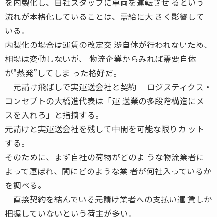
を内製化し、自社スタッフに車両を運転させ るという
流れが本格化していることは、需給に大 きく影響して
いる。
内製化の場合は運賃の改定交 渉自体が行われないため、
相場は変動しないが、 物流企業からみれば需要自体
が“蒸発”してしま った格好だ。
元請け飛ばしで実運送会社と契約 ロジスティクス・
コンセプトの大橋進代表は「運 送業の多段階構造にメ
スを入れろ」と指摘する。
元請けと実運送会社を残して中間を可能な限りカ ット
する。
そのために、まず自社の荷物がどのよ うな物流業者に
よって運ばれ、間にどのような業 者が何社入っているか
を調べる。
直接契約を結んでいる元請け業者への支払い運 賃しか
把握していないという荷主が多い。