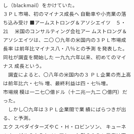
し（blackmail）をかけていた。
３ＰＬ市場、初のマイナス成長へ 自動車や小売業の落
ち込み受け ■アームストロング＆アソシエイツ ５・
21 米国のコンサルティング会社アー ムストロング＆
アソシエイツは、二〇 〇九年の米国内の３ＰＬ市場成
長率 は前年比マイナス八・八％との予測 を発表した。
同社が調査を開始した 一九九六年以来、初めてのマイ
ナス 成長という。
調査によると、〇八年の米国内の３ ＰＬ企業の売上高
は前年比六・七％ 増、最終利益は四・七％増。
市場規 模は一二七〇億ドル（十二兆一九二 〇億円）だ
った。
しかし〇九年は３ＰＬ企業間で業 績にばらつきが出
る、と予測。
エク スペダイターズやＣ・Ｈ・ロビンソン、 キューネ