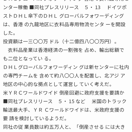
ンター稼働 ■同社プレスリリース ５・ 13 ドイツポ
ストＤＨＬ傘下のＤＨＬ グローバルフォワーディング
は、香港 の九龍地区に衣料品専用物流センタ ーを開設
した。
投資額は一三〇〇万 ドル（十二億四八〇〇万円）。
衣料品産業は香港経済の一割強を 占め、輸出総額で
も二位となってい る。
ＤＨＬグローバルフォワーディン グは新センターに社内
の専門チームを 含めて約八〇〇人を配置し、北アジ ア
地区の中心的な拠点として運営し ていく考えだ。
米ＹＲＣワールドワイド 倒産回避に政府支援を要請か
■同社プレスリリース ５・ 15 など 米国のトラック
輸送最大手、ＹＲ Ｃワールドワイドは、米政府支援の
要 請を検討しているようだ。
同社の従 業員数は約五万人と、「倒産させる には大き