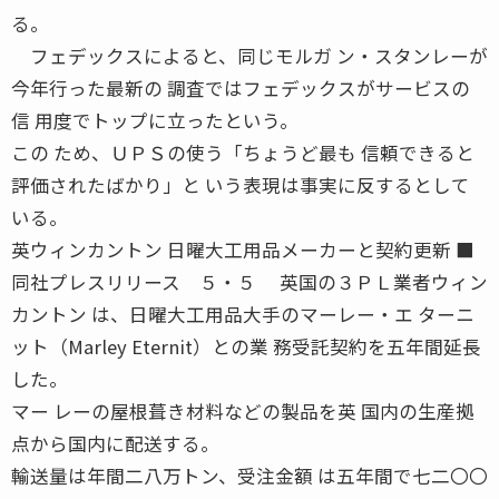
る。
フェデックスによると、同じモルガ ン・スタンレーが
今年行った最新の 調査ではフェデックスがサービスの
信 用度でトップに立ったという。
この ため、ＵＰＳの使う「ちょうど最も 信頼できると
評価されたばかり」と いう表現は事実に反するとして
いる。
英ウィンカントン 日曜大工用品メーカーと契約更新 ■
同社プレスリリース ５・５ 英国の３ＰＬ業者ウィン
カントン は、日曜大工用品大手のマーレー・エ ターニ
ット（Marley Eternit）との業 務受託契約を五年間延長
した。
マー レーの屋根葺き材料などの製品を英 国内の生産拠
点から国内に配送する。
輸送量は年間二八万トン、受注金額 は五年間で七二〇〇