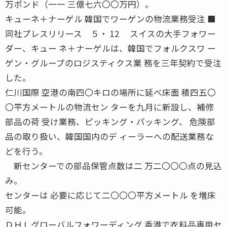
万ポンド（一一 三億七六〇〇万円）。
キューネ＋ナーゲル 韓国でワーゲンの物流業務受注 ■
同社プレスリリース ５・ 12 スイスの大手フォワー
ダー、キュー ネ＋ナーゲルは、韓国でフォルクスワ ー
ゲン・グループのロジスティクス業 務を三年契約で受注
した。
仁川国際 空港の南四〇キロの場所に延べ床面 積四五〇
〇平方メートルの物流セン ターを九月に新設し、補修
部品の荷 受け業務、ピッキング・パッキング、 危険部
品の取り扱い、韓国国内のデ ィーラーへの配送業務な
どを行う。
新センターでの部品保管点数は二 万二〇〇〇点の見込
み。
センターは 必要に応じて二〇〇〇平方メートル を増床
可能。
ＤＨＬグローバルフォワーディング 香港で衣料品専用セ