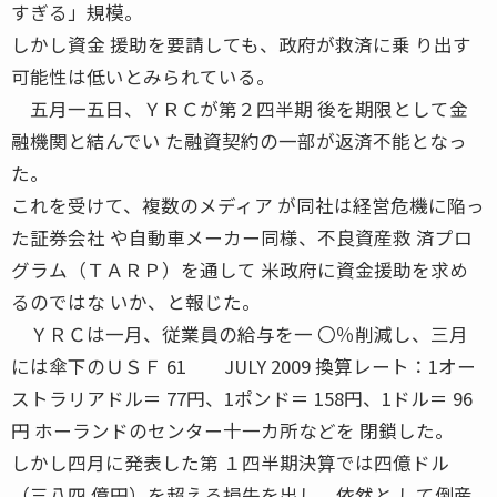
すぎる」規模。
しかし資金 援助を要請しても、政府が救済に乗 り出す
可能性は低いとみられている。
五月一五日、ＹＲＣが第２四半期 後を期限として金
融機関と結んでい た融資契約の一部が返済不能となっ
た。
これを受けて、複数のメディア が同社は経営危機に陥っ
た証券会社 や自動車メーカー同様、不良資産救 済プロ
グラム（ＴＡＲＰ）を通して 米政府に資金援助を求め
るのではな いか、と報じた。
ＹＲＣは一月、従業員の給与を一 〇％削減し、三月
には傘下のＵＳＦ 61 JULY 2009 換算レート：1オー
ストラリアドル＝ 77円、1ポンド＝ 158円、1ドル＝ 96
円 ホーランドのセンター十一カ所などを 閉鎖した。
しかし四月に発表した第 １四半期決算では四億ドル
（三八四 億円）を超える損失を出し、依然と して倒産