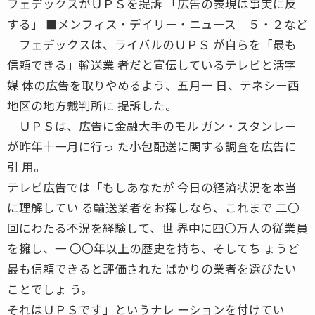
フェデックスがＵＰＳを提訴 「広告の表現は事実に反
する」 ■メンフィス・デイリー・ニュース ５・２など
フェデックスは、ライバルのＵＰＳ が自らを「最も
信頼できる」輸送業 者だと宣伝しているテレビと活字
媒 体の広告を取りやめるよう、五月一 日、テネシー西
地区の地方裁判所に 提訴した。
ＵＰＳは、広告に金融大手のモル ガン・スタンレー
が昨年十一月に行っ た小包配送に関する調査を広告に
引 用。
テレビ広告では「もしあなたが 今日の経済状況を本当
に理解してい る輸送業者をお探しなら、これまで 二〇
回にわたる不況を経験して、世 界中に四〇万人の従業員
を擁し、一 〇〇年以上の歴史を持ち、そしてち ょうど
最も信頼できると評価された ばかりの業者を選びたい
ことでしょ う。
それはＵＰＳです」というナレ ーションを付けてい