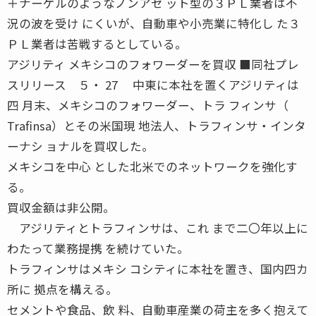
＋ナーゲルのようなノンアセ ット型の３ＰＬ業者は不
況の波を受け にくいが、自動車や小売業に特化し た３
ＰＬ業者は苦戦するとしている。
アジリティ メキシコのフォワーダーを買収 ■同社プレ
スリリース ５・ 27 中東に本社を置くアジリティは
四 月末、メキシコのフォワーダー、トラ フィンサ（
Trafinsa）とその米国現 地法人、トラフィンサ・インタ
ーナシ ョナルを買収した。
メキシコを中心 とした北米でのネットワークを強化す
る。
買収金額は非公開。
アジリティとトラフィンサは、これ まで二〇年以上に
わたって業務提携 を続けていた。
トラフィンサはメキシ コシティに本社を置き、国内四カ
所に 拠点を構える。
セメントや食品、飲 料、自動車産業の荷主を多く抱えて