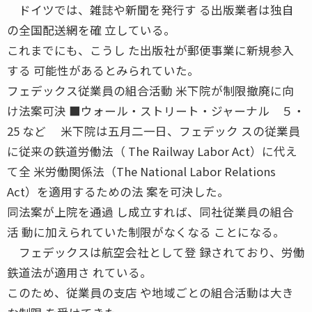
ドイツでは、雑誌や新聞を発行す る出版業者は独自
の全国配送網を確 立している。
これまでにも、こうし た出版社が郵便事業に新規参入
する 可能性があるとみられていた。
フェデックス従業員の組合活動 米下院が制限撤廃に向
け法案可決 ■ウォール・ストリート・ジャーナル ５・
25 など 米下院は五月二一日、フェデック スの従業員
に従来の鉄道労働法（ The Railway Labor Act）に代え
て全 米労働関係法（The National Labor Relations
Act）を適用するための法 案を可決した。
同法案が上院を通過 し成立すれば、同社従業員の組合
活 動に加えられていた制限がなくなる ことになる。
フェデックスは航空会社として登 録されており、労働
鉄道法が適用さ れている。
このため、従業員の支店 や地域ごとの組合活動は大き