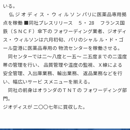
いる。
仏 ジ オ デ ィ ス ・ ウ ィ ル ソ ン パリに医薬品専用拠
点を稼働 ■同社プレスリリース ５・ 28 フランス国
鉄（ＳＮＣＦ）傘下の フォワーディング業者、ジオディ
ス・ ウィルソンは六月初旬、パリのシャル ル・ド・ゴ
ール空港に医薬品専用の 物流センターを稼働させる。
同センターでは二〜八度と一五〜 二五度までの二温度
帯の管理を行い、 品質管理や温度の監視、Ｘ線による
安全管理、入出庫業務、輸出業務、 返品業務などを行
い、幅広いサービ スメニューを揃える。
同社の前身はオランダのＴＮＴの フォワーディング部
門。
ジオディスが 二〇〇七年に買収した。