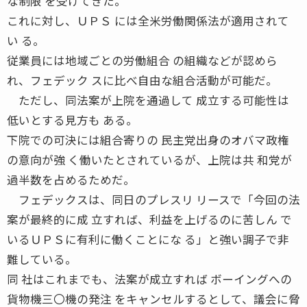
な制限 を受けてきた。
これに対し、ＵＰＳ には全米労働関係法が適用されて
い る。
従業員には地域ごとの労働組合 の組織などが認めら
れ、フェデック スに比べ自由な組合活動が可能だ。
ただし、同法案が上院を通過して 成立する可能性は
低いとする見方も ある。
下院での可決には組合寄りの 民主党出身のオバマ政権
の意向が強 く働いたとされているが、上院は共 和党が
過半数を占めるためだ。
フェデックスは、同日のプレスリ リースで「今回の法
案が最終的に成 立すれば、利益を上げるのに苦しん で
いるＵＰＳに有利に働くことにな る」と強い調子で非
難している。
同 社はこれまでも、法案が成立すれば ボーイングへの
貨物機三〇機の発注 をキャンセルするとして、議会に脅