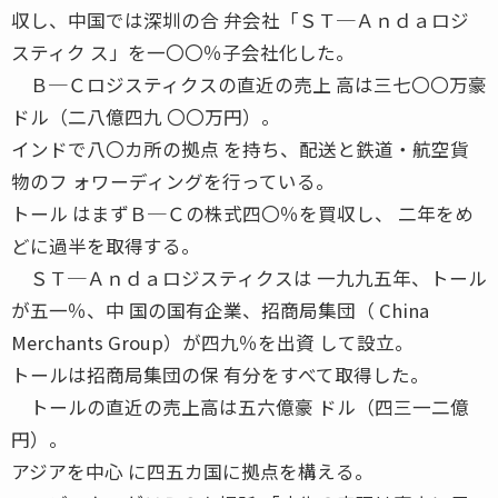
収し、中国では深圳の合 弁会社「ＳＴ─Ａｎｄａロジ
スティク ス」を一〇〇％子会社化した。
Ｂ─Ｃロジスティクスの直近の売上 高は三七〇〇万豪
ドル（二八億四九 〇〇万円）。
インドで八〇カ所の拠点 を持ち、配送と鉄道・航空貨
物のフ ォワーディングを行っている。
トール はまずＢ─Ｃの株式四〇％を買収し、 二年をめ
どに過半を取得する。
ＳＴ─Ａｎｄａロジスティクスは 一九九五年、トール
が五一％、中 国の国有企業、招商局集団（ China
Merchants Group）が四九％を出資 して設立。
トールは招商局集団の保 有分をすべて取得した。
トールの直近の売上高は五六億豪 ドル（四三一二億
円）。
アジアを中心 に四五カ国に拠点を構える。