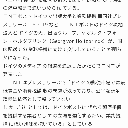
の瀬戸際まで追いつめられ ている。
ＴＮＴポスト ドイツで出版大手と業務提携 ■同社プレ
スリリース ５・ 19 など ＴＮＴポストのドイツ現地
法人と ドイツの大手出版グループ、ゲオル ク・フォ
ン・ホルツブリンク（Georg von Holtzbrinck）が、国
内配送での 業務提携に向けて交渉していること が明ら
かになった。
ドイツのメディア の報道を追認したかたちでＴＮＴが
発表した。
ＴＮＴはプレスリリースで「ドイツ の郵便市場では最
低賃金や消費税徴 収の問題が残っており、公平な競争
環境は依然として整っていない。
し かし当社としては、ドイツポストに 代わる郵便手段
を提供する業者とし ての立場を強化するため、業務提
携 に強い興味を抱いている」としてい る。