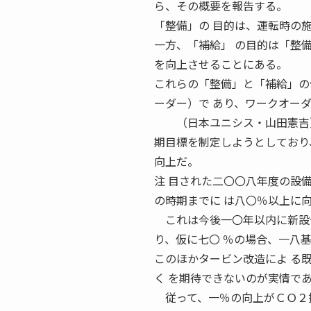
ら、その概要を報告する。
「整備」の 目的は、運転時の
一方、「補給」 の目的は「整
を向上させることにある。
これらの「整備」と「補給」の
ーダー）で あり、ワークオー
（日本ユニシス・山田憲吉）
期目標を制定しようとしており
向上だ。
注 目された二〇〇八年度の設
の時期までに は八〇％以上に
これは今後一〇年以内に新設予
り、仮に七〇 ％の場合、一八
このほかタービン改造によ る
く を期待できないのが実情で
従って、一％の向上がＣＯ２排