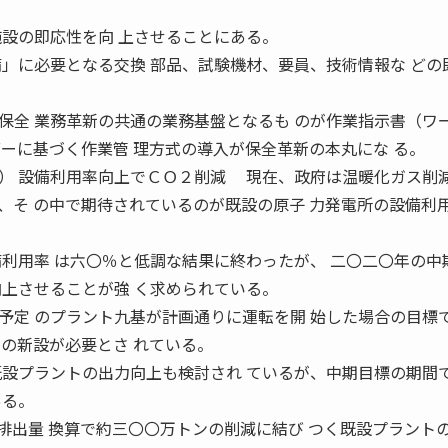
施設の即応性を向 上させることにある。
備」に必要となる交換 部品、試験機材、要員、技術情報な どの
保全 業務革新の共通の業務基盤となるも のが作業指示書（ワ
ダーに基づく作業管 理方式の導入が保全革新の本丸にな る。
 設備利用率向上でＣＯ２削減 現在、政府は温暖化ガス削
、そ の中で期待されているのが既設の原子 力発電所の設備利
備利用率 は六〇％と低調な結果に終わったが、 二〇二〇年の中
向上させることが強 く求められている。
定 のプラント九基が計画通りに運転を開 始した場合の目標
基の新設が必要とさ れている。
既設プラントの出力向上も検討され ているが、中期目標の期間
ある。
出量 換算で約三〇〇万トンの削減に結び つく既設プラント