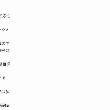
即応性
ークオ
減の中
用率の
期目標
であ
では多
の設備