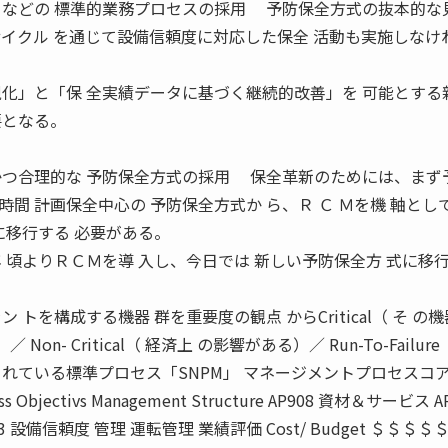
Ｍなどの 標準的業務プロセスの採用 予防保全方式の抜本的な
サイクル を通じて設備信頼度に対応した保全 活動も実施しなけ
視化」と「保 全実績データに基づく継続的改善」を 可能とする
要となる。
かつ合理的な 予防保全方式の採用 保全革新のためには、まず
間 計画保全中心の 予防保全方式か ら、Ｒ Ｃ Ｍを機 軸とし
に移行する 必要がある。
頃よりＲＣＭを導 入し、今日では 新しい予防保全方 式に移
 トを構成する機器 群を重要度の観点 からCritical（ そ の
on- Critical（ 経済上 の影響がある）／ Run-To-Failure
されている標準プロセス「SNPM」 マネージメントプロセスコ
ness Objectivs Management Structure AP908 資材＆サービス A
13 設備信頼度 管理 運転管理 業績評価 Cost/ Budget ＄＄＄＄