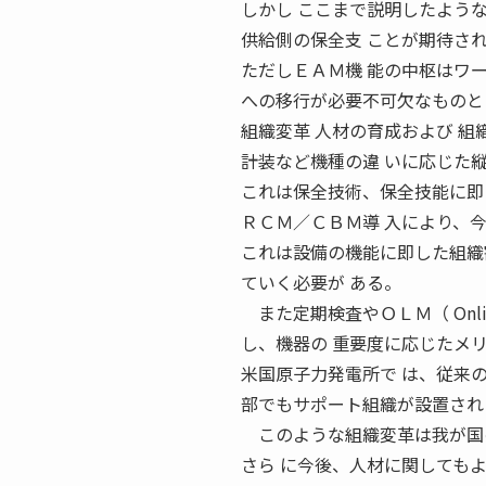
しかし ここまで説明したよう
供給側の保全支 ことが期待さ
ただしＥＡＭ機 能の中枢はワ
への移行が必要不可欠なものと
組織変革 人材の育成および 
計装など機種の違 いに応じた
これは保全技術、保全技能に即
ＲＣＭ／ＣＢＭ導 入により、
これは設備の機能に即した組織
ていく必要が ある。
また定期検査やＯＬＭ（ Onlin
し、機器の 重要度に応じたメ
米国原子力発電所で は、従来
部でもサポート組織が設置され
このような組織変革は我が国の
さら に今後、人材に関しても