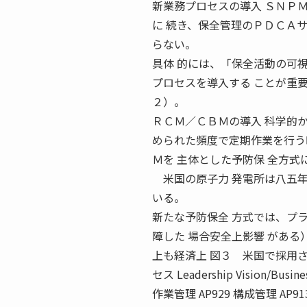
新業務プロセスの導入 ＳＮＰ
に 続き、保全管理のＰＤＣＡ
らない。
具体 的には、「保全活動の可
プロセスを導入する ことが重
２）。
ＲＣＭ／ＣＢＭの導入 科学的
められた頻度で定期作業を行う時
Ｍを 主体とした予防保 全方式
米国の原子力 発電所は八五年 
いる。
新たな予防保全 方式では、プラン
障した 場合安全上影響 がある） ／ N
上も経済上 図３ 米国で採用
セス Leadership Vision/Busi
作業管理 AP929 構成管理 AP9