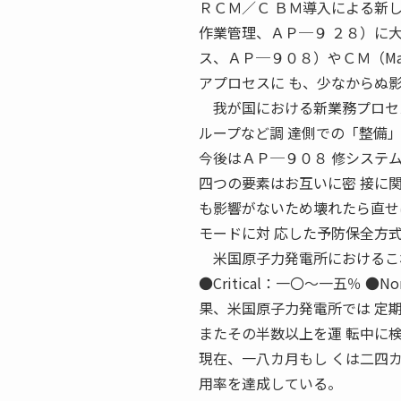
ＲＣＭ／Ｃ ＢＭ導入による新しい
作業管理、ＡＰ─９ ２８）に大きな影
ス、ＡＰ─９０８）やＣＭ（Mana
アプロセスに も、少なからぬ
我が国における新業務プロセス
ループなど調 達側での「整備
今後はＡＰ─９０８ 修システ
四つの要素はお互いに密 接に
も影響がないため壊れたら直せ
モードに対 応した予防保全方
米国原子力発電所におけるこれ
●Critical：一〇〜一五％ ●No
果、米国原子力発電所では 定
またその半数以上を運 転中に
現在、一八カ月もし くは二四
用率を達成している。