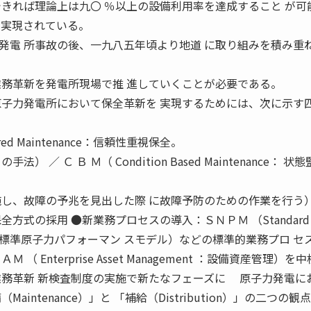
できれば理論上は九〇 ％以上の設備利用率を達成すること が可
に実現されている。
電 所事故の後、一九八五年頃より地道 に取り組みを積み重
業務革新を発電所現場で推 進していくことが必要である。
子力発電所において保全革新を 実現するためには、次に示す
ntered Maintenance：信頼性重視保全。
／ Ｃ Ｂ Ｍ（ Condition Based Maintenance： 状態
施し、故障の予兆を見出した際 に故障予防のための作業を行う）
方式の採用 ●新業務プロセスの導入：ＳＮＰＭ （Standard
e Model：標準原子力パフォーマン スモデル）などの標準的業務プロ 
 Enterprise Asset Management ：設備資産管理）を
業務革新 新検査制度の実施で新たなフェーズに 原子力発電に
intenance）」と 「補給（Distribution）」の二つの観