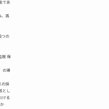
能であ
ね、高
四つの
監視 保
 の導
セスの採
中核とし
おける
点か