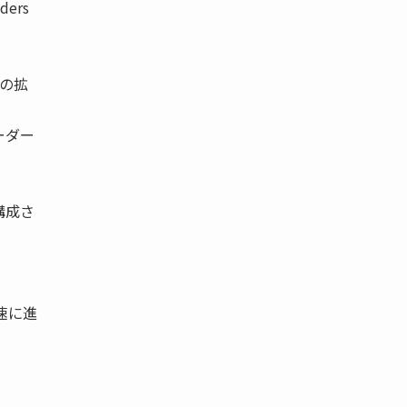
ders
スの拡
ーダー
構成さ
速に進