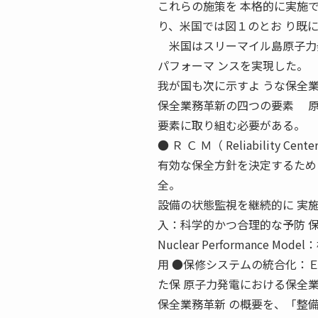
これらの施策を 本格的に実施
り、米国では図１のとお り既
米国はスリーマイル島原子力発
パフォーマ ンスを実現した。
我が国も次に示すよ うな保全
保全業務革新の四つの要素 原
要素に取り組む必要がある。
● Ｒ Ｃ Ｍ（ Reliability Ce
有効な保全方針を決定するため の手法） 
全。
設備の状態監視を継続的に 実
入：科学的かつ合理的な予防 保全
Nuclear Performanc
用 ●保修システムの統合化：ＥＡＭ （
た保 原子力発電における保全
保全業務革新 の概要を、「整備（Ma