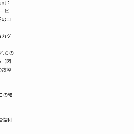
nt：
ー ビ
系のコ
電力グ
これらの
る（図
の故障
 この結
設備利