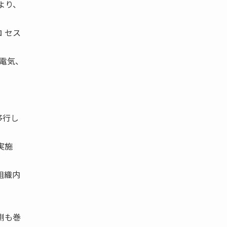
より、
 セス
、電気、
移行し
実施
組織内
側も巻