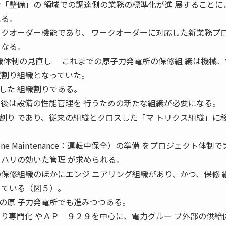
な「整備」の 領域での調達側の業務の標準化が進 展することに
れる。
ークオーダー機能であり、 ワークオーダーに対応した新業務プロ
 なる。
組織体制の見直し これまでの原子力発電所の保修組 織は機械
縦割り組織となっていた。
した 組織割りである。
今後は設備の性能管理を 行うための新たな組織が必要になる。
割り であり、従来の組織とクロスした「マ トリクス組織」に
e Maintenance：運転中保全）の準備 をプロジェクト体制で
リハリの効いた管理 が求められる。
の保修組織のほかにエンジ ニアリング組織があり、かつ、保修 
 ている（図５）。
原 子力発電所でも進みつつある。
より専門化 やＡＰ─９２９を中心に、電力グルー プ外部の供給