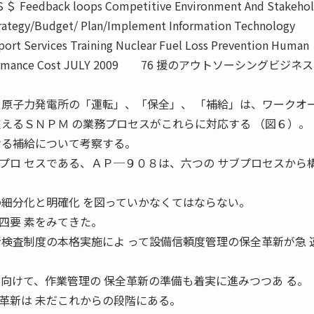
＄＄ Feedback loops Competitive Environment And Stakehol
rategy/Budget/ Plan/Implement Information Technology
rt Services Training Nuclear Fuel Loss Prevention Human
formance Cost JULY 2009 76 援のアウトソーシングビジネ
原子力発電所の「運転」、「保全」、 「補給」は、ワークオ
支えるＳＮＰＭ の業務プロセスがこれらに対応する （図６）。
ける補給について考察する。
ロ セスである、ＡＰ─９０８は、六つの サブプロセスから
の細分化と明確化 を図っていかなくてはならない。
四要 素をみてきた。
新検査制度の本格実施によ って設備信頼度管理の保全革新が急 
に向けて、作業管理の 保全革新の準備も着実に進みつつあ る。
新は 未だこれからの段階にある。