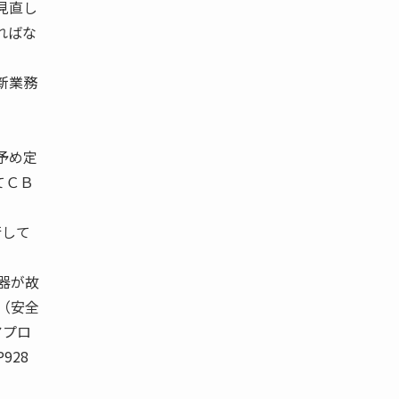
見直し
ればな
新業務
予め定
てＣＢ
行して
機器が故
 （安全
アプロ
P928
＄