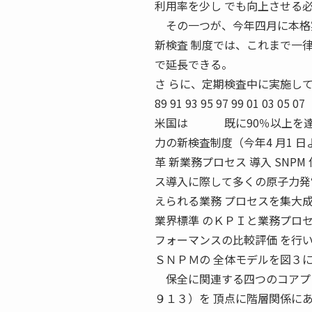
利用率を少し でも向上させる
その一つが、今年四月に本格実
新検査 制度では、これまで一
で延長できる。
さ らに、定期検査中に実施してきた検 100 9
89 91 93 95 97 99 01
米国は 既に90％以上を達成
力の新検査制度（今年4 月1 日よ
革 新業務プロセス 導入 SNPM
ス導入に際して多くの原子力発
えられる業務 プロセスを集大
業界標準 のＫＰＩと業務プロ
フォーマンスの比較評価 を行
ＳＮＰＭの 全体モデルを図３
保全に関連する四つのコアプロセス 
９１３）を 頂点に階層関係に