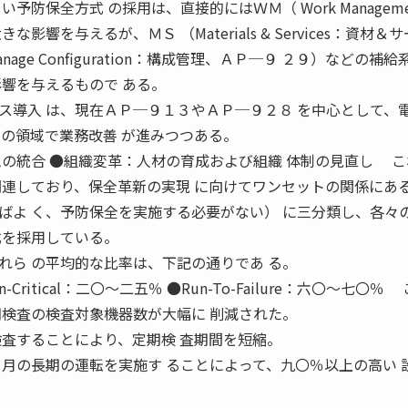
予防保全方式 の採用は、直接的にはＷＭ（ Work Manageme
響を与えるが、ＭＳ （Materials & Services：資材＆サ
ge Configuration：構成管理、ＡＰ─９ ２９）などの補給
影響を与えるもので ある。
導入 は、現在ＡＰ─９１３やＡＰ─９２８ を中心として、
」の領域で業務改善 が進みつつある。
ムの統合 ●組織変革：人材の育成および組織 体制の見直し 
関連しており、保全革新の実現 に向けてワンセットの関係にあ
ばよ く、予防保全を実施する必要がない） に三分類し、各々
式を採用している。
ら の平均的な比率は、下記の通りであ る。
n-Critical：二〇〜二五％ ●Run-To-Failure：六〇〜七〇％
期検査の検査対象機器数が大幅に 削減された。
検査することにより、定期検 査期間を短縮。
カ月の長期の運転を実施す ることによって、九〇％以上の高い 