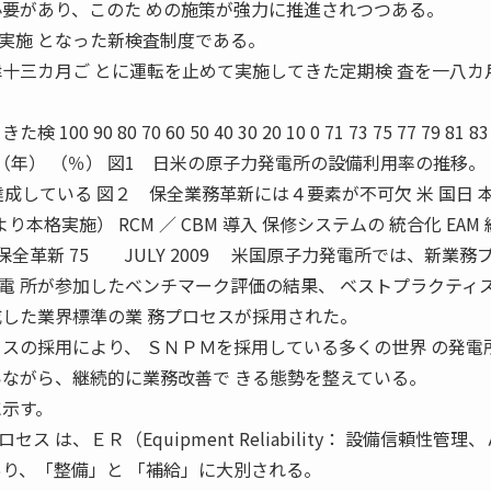
必要があり、このた めの施策が強力に推進されつつある。
施 となった新検査制度である。
律十三カ月ご とに運転を止めて実施してきた定期検 査を一八カ
0 80 70 60 50 40 30 20 10 0 71 73 75 77 79 81 83 
 03 05 07 （年） （％） 図1 日米の原子力発電所の設備利用率の推移。
している 図２ 保全業務革新には４要素が不可欠 米 国日 本
り本格実施） RCM ／ CBM 導入 保修システムの 統合化 EAM
 保全革新 75 JULY 2009 米国原子力発電所では、新業務プ
電 所が参加したベンチマーク評価の結果、 ベストプラクティ
成した業界標準の業 務プロセスが採用された。
セスの採用により、 ＳＮＰＭを採用している多くの世界 の発電
いながら、継続的に業務改善で きる態勢を整えている。
に示す。
は、ＥＲ（Equipment Reliability： 設備信頼性管理
あり、「整備」と 「補給」に大別される。