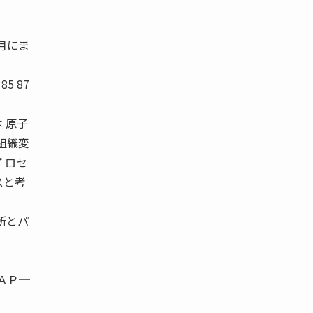
月にま
85 87
 原子
 組織変
 ロセ
スと考
所とパ
、ＡＰ─