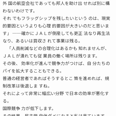
外 国の航空会社であっても邦人を助け出 せれば別に構
わないわけです。
それ でもフラッグシップを残したいという のは、現実
的要因というよりも心理 的要因が大きいのだと思いま
す」 ──確かにＪＡＬが倒産しても更正 法なり再生法
なり、あるいは買収さ れて事業は残る。
「人員削減などの合理化はあるかも 知れませんが、
ＪＡＬが潰れても従 業員の働く場所は残ります。
その後、 効率化が進んで競争力がつけば、自 分たちの
パイを拡大することもできる。
普通の経営者であればそうするとこ 策を進めれば、規
制改革は後退しま すね。
それによって非常に幅広い分野 で日本の効率が悪化す
る。
国際競争 力が低下します。
その結果、民主党 自体ダメになると私は見ています。