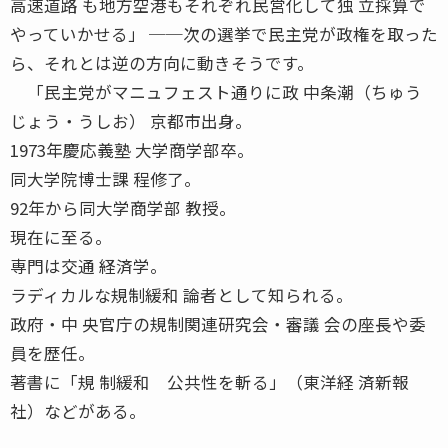
高速道路 も地方空港もそれぞれ民営化して独 立採算で
やっていかせる」 ──次の選挙で民主党が政権を取った
ら、それとは逆の方向に動きそうです。
「民主党がマニュフェスト通りに政 中条潮（ちゅう
じょう・うしお） 京都市出身。
1973年慶応義塾 大学商学部卒。
同大学院博士課 程修了。
92年から同大学商学部 教授。
現在に至る。
専門は交通 経済学。
ラディカルな規制緩和 論者として知られる。
政府・中 央官庁の規制関連研究会・審議 会の座長や委
員を歴任。
著書に「規 制緩和 公共性を斬る」（東洋経 済新報
社）などがある。