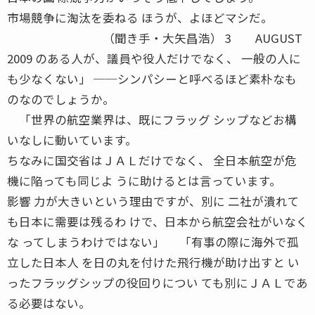
市場競争に淘汰を委ねる ほうが、よほどマシだ。
（聞き手・大矢昌浩） 3 AUGUST
2009 のある人が、議員や役人だけでなく、 一般の人に
も少なくない」 ──シンパシーと呼べるほど素朴なも
のなのでしょうか。
「世界の航空業界は、既にフラッグ シップなどお構
いなしに動いています。
ちなみに国交省はＪＡＬだけでなく、 全日本航空が危
機に陥っても同じよ うに助けるとは言っています。
影響 力が大きいという理由ですが、別に 二社が潰れて
も日本に需要は残るわ けで、日本から航空会社がいなく
な ってしまうわけではない」 「有事の際に海外で孤
立した日本人 を日の丸を付けた飛行機が助け出すと い
ったフラッグシップの役回りについ ても別にＪＡＬであ
る必要はない。