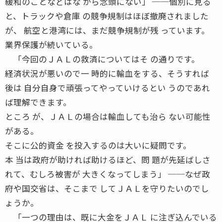
緩和のことなどはな から念頭にない」 ──個別に見る
と、トラックや倉庫 の競争規制はほぼ撤廃されました
が、 航空と港湾には、まだ競争規制が残 っています。
業界保護が続いている。
「今回のＪＡＬの救済についてはそ の通りです。
経済状況が悪いので一 時的に輸血をする、そうすれば
後は 自分自身で頑張ってやっていけるとい うのであれ
ば理解できます。
ところ が、ＪＡＬの場合は輸血しても治ら ない可能性
がある。
そこに公的資金 を投入するのは大いに疑問です。
本 当は政府が助ければ助けるほど、問 題が先延ばしさ
れて、むしろ被害が 大きくなってしまう」 ──なぜ政
府や国交省は、そこまで してＪＡＬを守りたいのでし
ょうか。
「一つの理由は、既に大金をＪＡＬ に注ぎ込んでいる