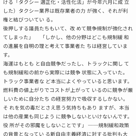
ける「タクシー 適正化・活性化法」が今年六月に成 立
した）タクシー業界は既存業者の力 が強く、それが利
権と結びついてい る。
後押しする議員たちもいて、改 めて競争規制が強化され
てしまった」 「しかし、他の分野はどこも規制緩 和
の進展を自明の理と考えて事業者た ちは経営していま
す。
海運はもとも と自由競争だったし、トラックに関し て
も規制緩和の前から実際には競争 状態に入っていた。
トラック事業者な ど本当によくやっていると思います。
燃料費の値上がりでコストが上がって いるのに競争が厳
しいために自分たち の経営努力で吸収するしかない。
そ れを気の毒だとさえ思う気持ちもあり ますが、本当
は他の産業も同じよう に競争しないといけないんです。
役 所がその邪魔をしないことです」 ──規制緩和政策
の背景となってい る新自由主義経済に対する批判も大