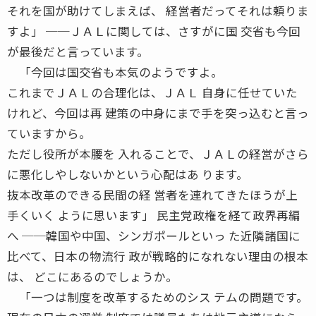
それを国が助けてしまえば、 経営者だってそれは頼りま
すよ」 ──ＪＡＬに関しては、さすがに国 交省も今回
が最後だと言っています。
「今回は国交省も本気のようですよ。
これまでＪＡＬの合理化は、ＪＡＬ 自身に任せていた
けれど、今回は再 建策の中身にまで手を突っ込むと言っ
ていますから。
ただし役所が本腰を 入れることで、ＪＡＬの経営がさら
に悪化しやしないかという心配はあ ります。
抜本改革のできる民間の経 営者を連れてきたほうが上
手くいく ように思います」 民主党政権を経て政界再編
へ ──韓国や中国、シンガポールといっ た近隣諸国に
比べて、日本の物流行 政が戦略的になれない理由の根本
は、 どこにあるのでしょうか。
「一つは制度を改革するためのシス テムの問題です。