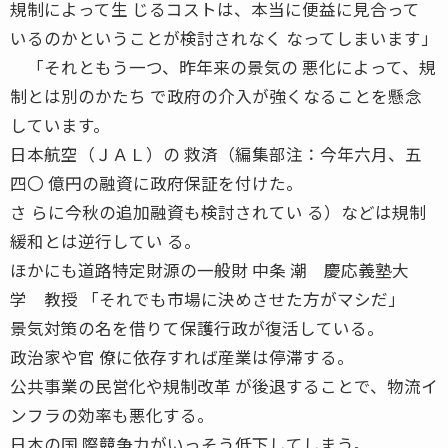
規制によって生 じるコストは、本当に便益に見合って
いるのかということが検討されなく なってしまいます」
「それともう一つ、昨年来の景気の 悪化によって、規
制とは別のかたち で政府の介入が強くなることを懸念
しています。
日本航空（ＪＡＬ）の 救済（編集部注：今年六月、五
四〇 億円の融資に政府保証を付けた。
さ らに今秋の追加融資も検討されてい る）などは規制
緩和とは逆行してい る。
ほかにも道路特定財源の一般財 中条 潮 慶応義塾大
学 教授 「それでも市場に決めさせた方がマシだ」
景気対策の名を借りて保護行政が復活している。
政治家や官 僚に依存すれば産業は停滞する。
公共事業の民営化や規制改革 が後退することで、物流イ
ンフラの効率も悪化する。
日本の国 際競争力がいっそう低下してしまう。