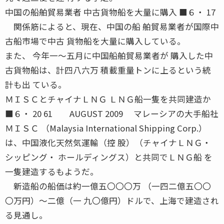
中国の船舶貿易業者 中古貨物船を大量に購入 ■６・ 17
関係筋によると、現在、中国の船 舶貿易業者が国際中
古船市場で中古 貨物船を大量に購入している。
また、 今年一〜五月に中国船舶貿易業者が 購入した中
古貨物船は、計四八六万 積載重量トンに上るという統
計も出 ている。
ＭＩＳＣとチャイナＬＮＧ ＬＮＧ船一隻を共同建造か
■６・ 20 61 AUGUST 2009 マレーシアの大手船社
ＭＩＳＣ （Malaysia International Shipping Corp.）
は、中国液化天然気運輸（控 股）（チャイナＬＮＧ・
シッピング・ ホールディングス）と共同でＬＮＧ船 を
一隻建造するもようだ。
新造船の船価は約一億五〇〇〇万 （一四二億五〇〇
〇万円）〜二億（一 九〇億円）ドルで、上海で建造され
る見通し。