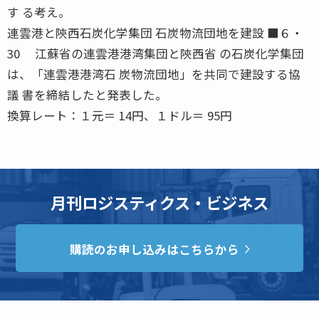
す る考え。
連雲港と陝西石炭化学集団 石炭物流団地を建設 ■６・
30 江蘇省の連雲港港湾集団と陝西省 の石炭化学集団
は、「連雲港港湾石 炭物流団地」を共同で建設する協
議 書を締結したと発表した。
換算レート：１元＝ 14円、１ドル＝ 95円
月刊ロジスティクス・ビジネス
購読のお申し込みはこちらから