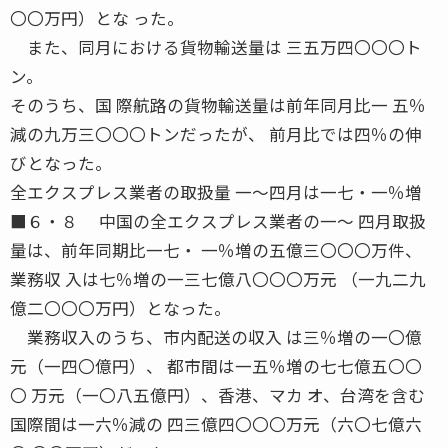
〇〇万円）とな った。
また、同月における貨物輸送量は 三五万四〇〇〇ト
ン。
そのうち、国 際航路の貨物輸送量は前年同月比一 五％
減の九万三〇〇〇トンだったが、 前月比では四％の伸
びとなった。
全エクスプレス業者の取扱量 一〜四月は一七・一％増
■６・８ 中国の全エクスプレス業者の一〜 四月取扱
量は、前年同期比一七・ 一％増の五億三〇〇〇万件、
業務収 入は七％増の一三七億八〇〇〇万元 （一九二九
億二〇〇〇万円）となった。
業務収入のうち、市内配送の収入 は三％増の一〇億
元（一四〇億円）、 都市間は一五％増の七七億五〇〇
〇 万元（一〇八五億円）、香港、マカ オ、台湾を含む
国際間は一六％減の 四三億四〇〇〇万元（六〇七億六