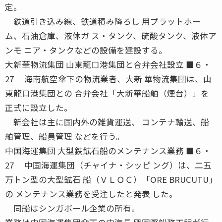
定。
鉄道引き込み線、鉄道積み降ろし 用プラットホー
ム、石油倉庫、液体ガ ス・タンク、硫酸タンク、液体ア
ンモ ニア・タンクなどの設備を建設する。
大新華物流集団 山東龍口港集団と合弁会社設立 ■６・
27 海南航空傘下の物流業者、大新 華物流集団は、山
東龍口港集団との 合弁会社「大新華船舶（煙台）」を
正式に設立した。
新会社は主に国内外の雑貨運送、 コンテナ輸送、船
舶管理、船員管理 などを行う。
中国海運集団 大型鉄鉱石船のメンテナンス業務 ■６・
27 中国海運集団（チャイナ・シッピ ング）は、二五
万トン型の大型鉱石 船（ＶＬＯＣ）「ORE BRUCUTU」
の メンテナンス業務を受注したと発表 した。
同船はシンガポール企業の所有。