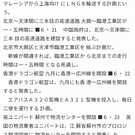
マレーシアから上海向け にＬＮＧを輸送する計画とい
う。
北京〜天津間に三本目の高速道路 大興〜臨港工業区が
一・五時間に ■６・ 21 中国政府は、北京〜天津間に
三本 目の高速道路を建設すると発表した。
北京市大興区と天津市臨港工業区を 結ぶ計画だ。
新線が開通すれば、臨港工業区か ら北京までの走行
時間は一・五時間 となる見通し。
香港ドラゴン航空 九月に香港〜広州線を開設 ■６・ 22
香港ドラゴン航空は、九月にも香 港〜広州線を開設
すると発表した。
エアバスＡ３２０型機とＡ３２１ 型機を投入し、毎日
二便を運行する 計画。
英ユニパート 蘇州で物流センターを開設 ■６・ 23 英
国の物流業者ユニパートは、江 蘇省蘇州市のプロロジ
ス物流団地に 物流センターを開設すると発表し た。