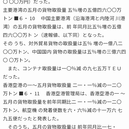
〇 〇〇万円）だった。
主要港湾の五月の貨物取扱量 五％増の五億四六〇〇万
トン ■６・ 10 中国主要港湾（沿海港湾と内陸河 川港
湾）の五月の貨物取扱量は、前 年同月比五％増の五億
四六〇〇万ト ン（速報値、以下同）となった。
その うち、対外貿易貨物の取扱量は五％ 増の一億八二
〇〇万トン、中国国内 貨物の取扱量は五％増の三億六四
〇 〇万トン。
また、コンテナ取扱量は一〇％減 の九七五万ＴＥＵ
だった。
香港空港の一〜五月貨物取扱量 二一・一％減の一二〇
万トン ■６・ 11 香港空港管理局は、香港空港の一 〜
五月の貨物取扱量を前年同期比二 一・一％減の一二〇
万トン、航空機 の発着便数を六・六％減の十一万六 七
九五便だったと発表した。
そのうち、五月の貨物取扱量は 前年同月比一七・