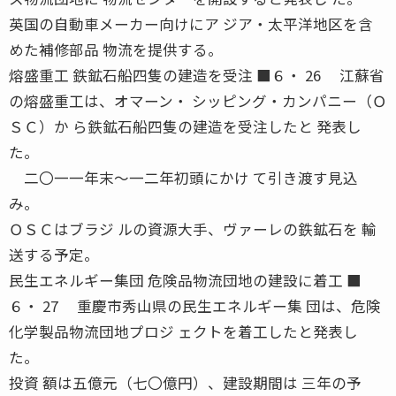
英国の自動車メーカー向けにア ジア・太平洋地区を含
めた補修部品 物流を提供する。
熔盛重工 鉄鉱石船四隻の建造を受注 ■６・ 26 江蘇省
の熔盛重工は、オマーン・ シッピング・カンパニー（Ｏ
ＳＣ）か ら鉄鉱石船四隻の建造を受注したと 発表し
た。
二〇一一年末〜一二年初頭にかけ て引き渡す見込
み。
ＯＳＣはブラジ ルの資源大手、ヴァーレの鉄鉱石を 輸
送する予定。
民生エネルギー集団 危険品物流団地の建設に着工 ■
６・ 27 重慶市秀山県の民生エネルギー集 団は、危険
化学製品物流団地プロジ ェクトを着工したと発表し
た。
投資 額は五億元（七〇億円）、建設期間は 三年の予