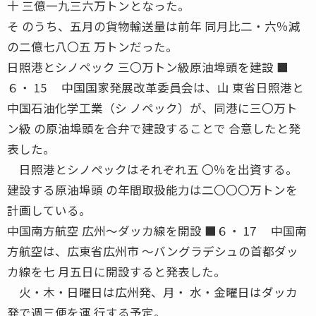
十 三億一九三六万トンとなった。
そ のうち、五月の貨物輸送量は前年 同月比二・六％減
の二億七八〇五 万トンだった。
日照港とシノペック 三〇万トン級原油埠頭を建設 ■
６・ 15 中国国家発展改革委員会は、山 東省日照港と
中国石油化学工業（シ ノペック）が、同港に三〇万ト
ン級 の原油埠頭を合弁で建設することで 合意したと発
表した。
日照港とシノペックはそれぞれ五 〇％を出資する。
建設する原油埠頭 の年間取扱能力は二〇〇〇万トンを
計画している。
中国南方航空 広州〜ダッカ線を開設 ■６・ 17 中国南
方航空は、広東省広州市 〜バングラデシュの首都ダッ
カ線を七 月五日に開設すると発表した。
火・木・日曜日は広州発、月・ 水・金曜日はダッカ
発で週三便を運 行する予定。