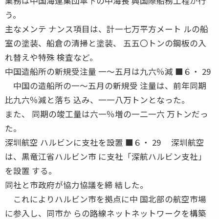
業務は中国海運集団傘下の中海長 興国際船務工程が行
う。
主なメンテ ナンス項目は、計一七万平方メート ルの船
室の塗装、船倉の清掃と塗装、 五五〇トンの鋼板の入
れ替えや特殊 検査など。
中国造船所の新規受注量 一〜五月は九六％減 ■６・ 29
中国の造船所の一〜五月の新規受 注量は、前年同期
比九六％減と落ち 込み、一一八万トンとなった。
また、 同期の竣工量は六一％増の一二一六 万トンだっ
た。
深圳航空 ハルビンに支社を設置 ■６・ 29 深圳航空
は、黒竜江省ハルビン市 に支社「深航ハルビン支社」
を設置 する。
同社と市政府が協力協議を締 結した。
これによりハルビン市を拠点に中 国北部の航空市場
に参入し、同市か らの路線ネットネットワークを構築