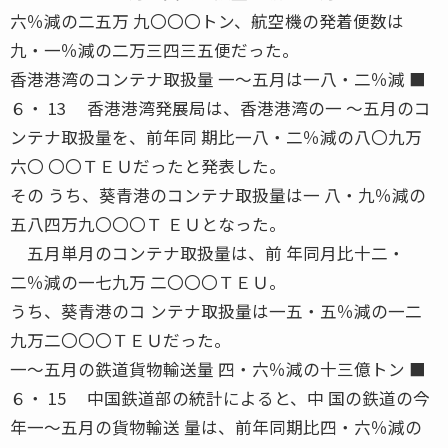
六％減の二五万 九〇〇〇トン、航空機の発着便数は
九・一％減の二万三四三五便だった。
香港港湾のコンテナ取扱量 一〜五月は一八・二％減 ■
６・ 13 香港港湾発展局は、香港港湾の一 〜五月のコ
ンテナ取扱量を、前年同 期比一八・二％減の八〇九万
六〇 〇〇ＴＥＵだったと発表した。
その うち、葵青港のコンテナ取扱量は一 八・九％減の
五八四万九〇〇〇Ｔ ＥＵとなった。
五月単月のコンテナ取扱量は、前 年同月比十二・
二％減の一七九万 二〇〇〇ＴＥＵ。
うち、葵青港のコ ンテナ取扱量は一五・五％減の一二
九万二〇〇〇ＴＥＵだった。
一〜五月の鉄道貨物輸送量 四・六％減の十三億トン ■
６・ 15 中国鉄道部の統計によると、中 国の鉄道の今
年一〜五月の貨物輸送 量は、前年同期比四・六％減の