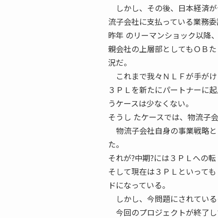
しかし、その後、日本経済がゼ
流子会社に支払っている業務委
昨年 のリーマンショック以降
親会社の上層部としてもＯＢた
況だ。
これまで我々ＮＬＦが手がけた
３ＰＬを新たにパートナーに起
うケースは少なくない。
そうし たケースでは、物流子
物流子会社自身の事業戦略とし
た。
それが?中期?には３ＰＬへの転
そして現在は３ＰＬといっても
ドになっている。
しかし、今問題にされているの
今回のプロジェクトが終了して