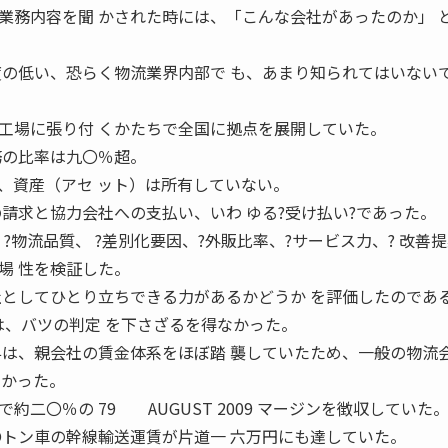
務内容を聞 かされた時には、「こんな会社があったのか」 
度の低い、恐らく物流業界内部で も、あまり知られてはいない
場に張り付 くかたちで全国に拠点を展開していた。
務の比率は九〇％超。
、資産（アセ ット）は所有していない。
請求と協力会社への支払い、いわ ゆる?受け払い?であった。
物流品質、 ?差別化要因、?外販比率、?サービス力、? 改善
場 性を検証した。
社としてひとり立ちできる力があるかどうか を評価したのであ
、バツの判定 を下さざるを得なかった。
与は、親会社の賃金体系をほぼ踏 襲していたため、一般の物流
高かった。
二〇％の 79 AUGUST 2009 マージンを徴収していた
〇トン車の幹線輸送運賃が片道一 六万円にも達していた。