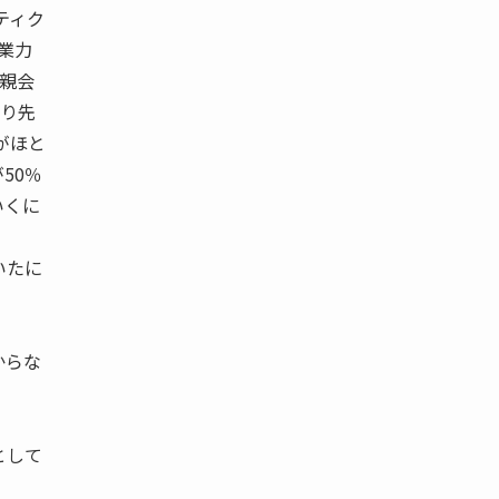
ティク
業力
●親会
下り先
がほと
50％
いくに
いたに
からな
として