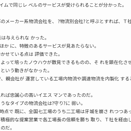
イムで同じレ ベルのサービスが受けられることが分かった。
のメーカー系物流会社を、 ?物流別会社?と呼ぶとすれば、Ｔ社
は与えられな かった。
ほか に、特徴のあるサービスが見あたらない。
効かせている点は 評価できた。
 よって培ったノウハウが散見できるものの、そ れを顕在化さ
うという動きがなかった。
、親会社が 運営している工場内物流や調達物流を内製化 する
見れば忠誠心の高いイエス マンであったのだ。
うなタイプの物流会社は?守り?に 弱い。
時点で 既に、全国七工場のうち二工場は牙城を崩さ れつつあ
が積極的な提案営業で各工場長の信頼を勝ち 取り、Ｔ社を経由
たのだ。