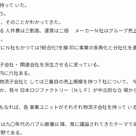
持って いた。
う。
ち、そのことがわかってきた。
る 人件費は三割高、運賃は二倍 メーカーＮ社はグループ売
る。
様にＮ社もかつては?総合化?を旗 印に事業の多角化と分社化を
子会社・ 関連会社を派生させるに至っている。
内に六社ある。
物流子会社と しては三番目の売上規模を持つＴ社について、 
か、我々 日本ロジファクトリー（ＮＬＦ）が中立的な立 場か
なれば、各 事業ユニットがそれぞれ物流子会社を持って い
」は九〇年代のバブル崩壊以 降、常に議論されてきたテーマで
分野である。