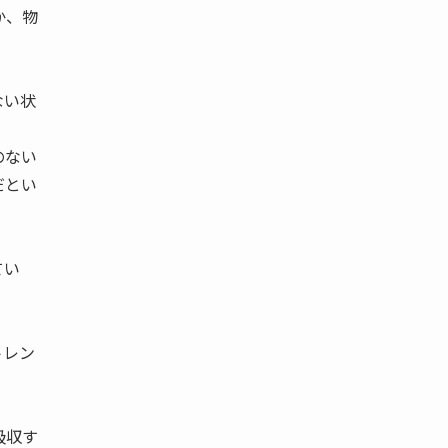
か、物
ない状
のない
だとい
てい
トレン
吸収す