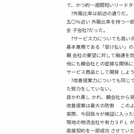
で、かつ約一週間短いリードタ
?外販比率は前述の通りだ。
五〇％近い 外販比率を持つ一部
全 子会社?だった。
?サービス力についても高い点
基本業務である「受け払い」の
親 会社の要望に対して融通を
他にも親会社との密接な関係に
サービス商品として開発 しよ
?改善提案力についても同じで
た努力をしていない。
良かれ悪し かれ、親会社から
改善提案は最大の防御 このよ
実際、今回我々が検証に入った
現地の物流会社や有力３ＰＬ 
直接契約を一部成功 させてい