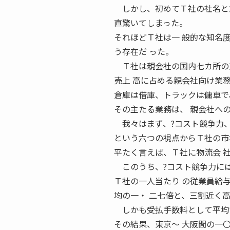
しかし、初めてＴ社の社名と業
直驚いてしまった。
それほどＴ社は一 般的な知名
う存在だ った。
Ｔ社は親会社の国内七カ所の工
売上 高に占める親会社向け業
倉庫は借庫、トラックは傭車で
その主たる業務は、 親会社への
我々はまず、?コスト競争力、?
という六つの視点からＴ社の市
平たく言えば、Ｔ社に物流会 
このうち、?コスト競争力には
Ｔ社の一人当たり の従業員給
均の一・ 二七倍と、三割近く
しかも受払手数料として平均で約
その結果、東京〜 大阪間の一