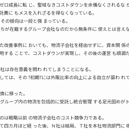
ロ成長に転 じ、聖域なきコストダウンを余儀なくされるな 
託費に もメスを入れざるを得なくなっている。
、その傾向は一段と強 まっている。
 ちが在籍するグループ会社なのだから無条件に 使えとは言え
改善事例に おいても、物流子会社を経由せずに、資本関 係
用する ことで、コストダウンが実現し、その後の運営 も順調
会社は存在意義を問わ れてしまうことになる。
ては、その ?初期?には外販比率の向上による自立が謳わ れ
 換に移った。
 グループ内の物流を包括的に受託し統合管理 する足元固めが
は戦略以前 の物流子会社のコスト競争力である。
四カ月ほど経 った後、Ｎ社は結局、Ｔ社を本社物流部門に 