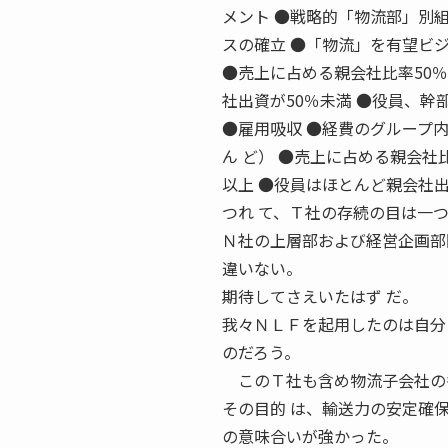
メント ●戦略的「物流部」別
スの確立 ●「物流」を有望ビジ
●売上に占める親会社比率50％
社出資が50％未満 ●役員、幹
●雇用吸収 ●経費のグループ
ん ど） ●売上に占める親会社
以上 ●役員はほとんど親会社出
つれ て、Ｔ社の存続の目は一つ
Ｎ社の上層部および経営企画部
違いない。
期待してさえいたはず だ。
我々ＮＬＦを起用したのは自分
のだろう。
このＴ社も含め物流子会社の多
その目的 は、輸送力の安定確
の意味合いが強かった。