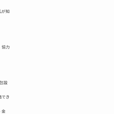
私が知
、協力
包設
価でき
 金