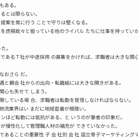
もある。
まるとは限らない。
善提案を常に行う ことで守りは堅くなる。
隙を虎視眈々と狙っている他のライバル たちに仕事を持ってい
った。
員であるＴ社が中途採用 の募集をかければ、求職者は大きな関
なおさら だ。
遇と親会 社からの出向・転籍組には大きな開きがある。
関心も失せて しまう。
している場 合、求職者は転勤を覚悟しなければならない。
物流業界はい まだに地域密着が根強い。
マンほど転勤には抵抗がある、と いうのが筆者の印象だ。
チが慢性化して管理職人材の補充が できていなかった。
あることの重要性 子 会 社別 会 社 設立骨子マーケティング