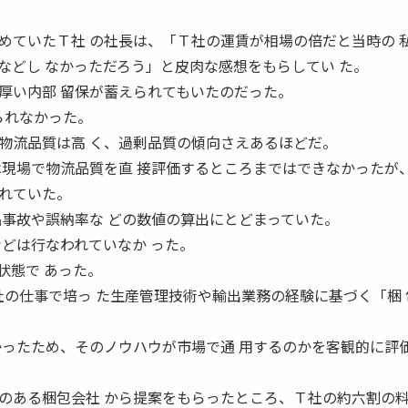
。
ていたＴ社 の社長は、「Ｔ社の運賃が相場の倍だと当時の 
などし なかっただろう」と皮肉な感想をもらしてい た。
厚い内部 留保が蓄えられてもいたのだった。
られなかった。
物流品質は高 く、過剰品質の傾向さえあるほどだ。
は現場で物流品質を直 接評価するところまではできなかったが
れていた。
品事故や誤納率な どの数値の算出にとどまっていた。
などは行なわれていなか った。
状態で あった。
の仕事で培っ た生産管理技術や輸出業務の経験に基づく「梱 
かったため、そのノウハウが市場で通 用するのかを客観的に評
のある梱包会社 から提案をもらったところ、Ｔ社の約六割の料