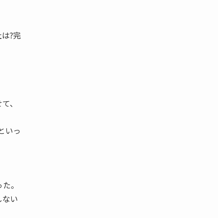
は?完
せて、
といっ
った。
しない