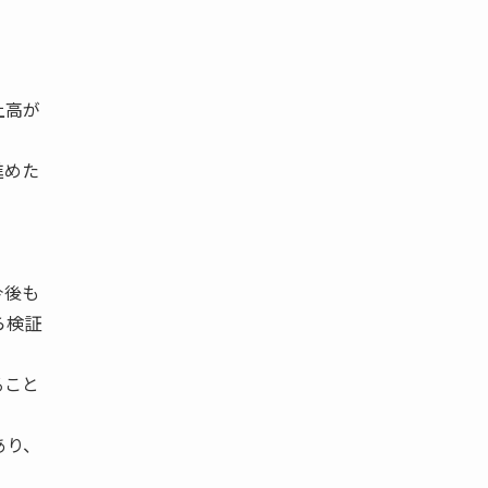
上高が
進めた
今後も
ら検証
ること
あり、