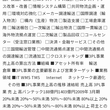
ス改革・改善 □情報システム構築 □共同物流企画・運
用 □環境対応強化 □メーカー調達輸送 □国際調達（輸
入物流） □構内（生産）物流 □製造支援 □工場倉庫運
用 □輸送梱包 □一次輸送 □輸出物流 □国際一貫輸送 □
海外物流拠点運営 □二次輸送 □製品回収 □コールセン
ター（受注窓口業務） □決済・金融サービス □その他
□三国間輸送管理 □中間流通拠点運営 □中間流通拠点
の調達輸送 □流通加工 □クロスドッキング ■3PL事業
売上高の算出方法 ■組織 ■アセット所有率 輸送
倉庫 ■3PL事業の主要顧客および営業ターゲット ■業務
領域 ■IT WMS TMS Internet ネットワーク最適化
その他 ■3PL事業売上高の推移 連結総 売上高 3PL事
業 売 上 高バンテック188億円1403億円2009年 3月期
20%未満 20%〜50％未満 50％〜80％未満 80%以上 20%
未満 20%〜50％未満 50％〜80％未満 80%以上 荷主との