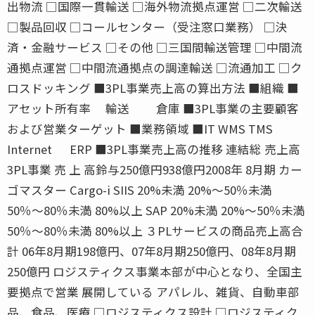
出物流 □国際一貫輸送 □海外物流拠点運営 □二次輸送
□製品回収 □コールセンター（受注窓口業務） □決
済・金融サービス □その他 □三国間輸送管理 □中間流
通拠点運営 □中間流通拠点の調達輸送 □流通加工 □ク
ロスドッキング ■3PL事業売上高の算出方法 ■組織 ■
アセット所有率 輸送 倉庫 ■3PL事業の主要顧客
および営業ターゲット ■業務領域 ■IT WMS TMS
Internet ERP ■3PL事業売上高の推移 連結総 売上高
3PL事業 売 上 高鈴与250億円938億円2008年 8月期 カー
ゴマスター Cargo-i SIIS 20%未満 20%〜50％未満
50％〜80％未満 80%以上 SAP 20%未満 20%〜50％未満
50％〜80％未満 80%以上 ３PLサービスの商品売上高合
計 06年8月期198億円、07年8月期250億円、08年8月期
250億円 ロジスティクス事業本部が中心となり、全国主
要拠点で営業 展開している アパレル、雑貨、自動車部
品、食品、医療 □ロジスティクス設計 □ロジスティク