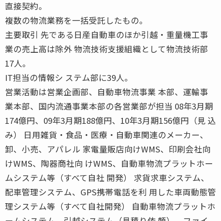
直接契約。
複数の物流業務を一括受託したもの。
主要取引 先である日産自動車のほか引越・重量機工事
業の売上高は除外 物流技術支援組織として物流技術部
17人。
IT担当の情報シ ステム部に39人。
営業活動は営業企画部、自動車物流事業 本部、運輸事
業本部、国内流通事業本部の各営業部が担当 08年3月期
174億円、09年3月期188億円、10年3月期156億円（見 込
み） 日用雑貨・食品・医療・自動車関連のメーカー、
卸、小売、アパレル 家電量販店向けWMS、印刷会社向
けWMS、陶器商社向 けWMS、自動車物流プラットホー
ムシステム等（すべて自社 開発） 求貨求車システム、
配車管理システム、GPS携帯電話を利 用した車両動態管
理システム等（すべて自社開発） 自動車物流プラットホ
ームシステム、引越システム（見積り依 頼）、ファイ