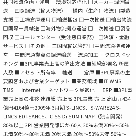
共同物流企画・運用 □環境対応強化 □メーカー調達輸
送 □国際調達（輸入物流） □構内（生産）物流 □製造
支援 □工場倉庫運用 □輸送梱包 □一次輸送 □輸出物流
□国際一貫輸送 □海外物流拠点運営 □二次輸送 □製品
回収 □コールセンター（受注窓口業務） □決済・金融
サービス □その他 □三国間輸送管理 □中間流通拠点運
営 □中間流通拠点の調達輸送 □流通加工 □クロスドッ
キング ■3PL事業売上高の算出方法 ■組織部署名 所属
人数 ■アセット所有率 輸送 倉庫 ■3PL事業の主
要顧客および営業ターゲット ■業務領域 ■IT WMS
TMS Internet ネットワーク最適化 ERP ■3PL事
業売上高の推移 連結総 売上高 3PL事業 売 上 高山九434
億円4164億円2009年 3月期 S-LINCS、S-WARE24 S-
LINCS EDI-SANCS、CISS Dr.SUM I-MAP（独自開発）
80%以上 3PL営業開発部ほか 60人 20%未満20%〜50％
未満50％〜80％未満 20%未満 20%〜50％未満 50％〜