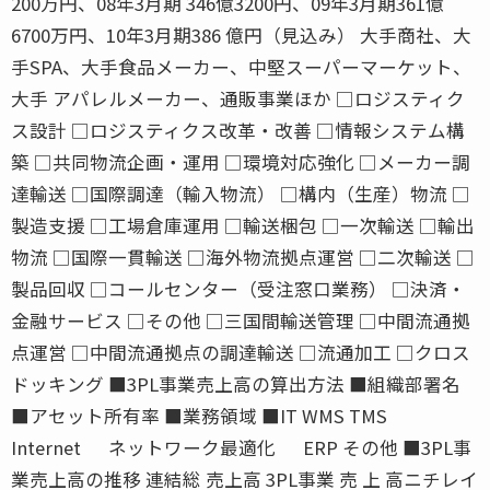
200万円、08年3月期 346億3200円、09年3月期361億
6700万円、10年3月期386 億円（見込み） 大手商社、大
手SPA、大手食品メーカー、中堅スーパーマーケット、
大手 アパレルメーカー、通販事業ほか □ロジスティク
ス設計 □ロジスティクス改革・改善 □情報システム構
築 □共同物流企画・運用 □環境対応強化 □メーカー調
達輸送 □国際調達（輸入物流） □構内（生産）物流 □
製造支援 □工場倉庫運用 □輸送梱包 □一次輸送 □輸出
物流 □国際一貫輸送 □海外物流拠点運営 □二次輸送 □
製品回収 □コールセンター（受注窓口業務） □決済・
金融サービス □その他 □三国間輸送管理 □中間流通拠
点運営 □中間流通拠点の調達輸送 □流通加工 □クロス
ドッキング ■3PL事業売上高の算出方法 ■組織部署名
■アセット所有率 ■業務領域 ■IT WMS TMS
Internet ネットワーク最適化 ERP その他 ■3PL事
業売上高の推移 連結総 売上高 3PL事業 売 上 高ニチレイ