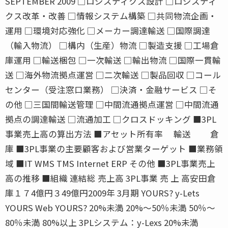
SEPTEMBER 2009 □ロジスティクス設計 □ロジスティ
クス改革・改善 □情報システム構築 □共同物流企画・
運用 □環境対応強化 □メーカー調達輸送 □国際調達
（輸入物流） □構内（生産）物流 □製造支援 □工場倉
庫運用 □輸送梱包 □一次輸送 □輸出物流 □国際一貫輸
送 □海外物流拠点運営 □二次輸送 □製品回収 □コール
センター（受注窓口業務） □決済・金融サービス □そ
の他 □三国間輸送管理 □中間流通拠点運営 □中間流通
拠点の調達輸送 □流通加工 □クロスドッキング ■3PL
事業売上高の算出方法 ■アセット所有率 輸送 倉
庫 ■3PL事業の主要顧客および営業ターゲット ■業務領
域 ■IT WMS TMS Internet ERP その他 ■3PL事業売上
高の推移 ■組織 連結総 売上高 3PL事業 売 上 高安田倉
庫１７4億円３49億円2009年 3月期 YOURS? y-Lets
YOURS Web YOURS? 20%未満 20%〜50％未満 50％〜
80％未満 80%以上 3PLシステム：y-Lexs 20%未満