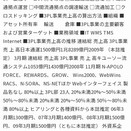
通拠点運営 □中間流通拠点の調達輸送 □流通加工 □ク
ロスドッキング ■3PL事業売上高の算出方法 ■組織 ■
アセット所有率 輸送 倉庫 ■3PL事業の主要顧客
および営業ターゲット ■業務領域 ■IT WMS TMS
Internet ■3PL事業売上高の推移 連結総 売上高 3PL事業
売 上 高日本通運1500億円1兆8289億円2009年 （本誌推
定） 3月期 連結総 売上高 3PL事業 売 上 高キユーソー流
通システム1053億円1430億円2008年 11月期 N-APOLO
FORCE、REWARDS、GROW、 Wins2000、WebWins
RACS、N-SORA、NS-NETほか Webインターフェイス 製
品名なし 80%以上 3PL部 23人 20%未満20%〜50％未満
50％〜80％未満 20%未満 20%〜50％未満 50％〜80％未
満 80%以上 ヒアリングと各種資料から本誌推定 06年3
月期1300億円、07年3月期1400億円、08年3月期1500億
円、09年3月期1500億円（ともに本誌推定） 外資系企