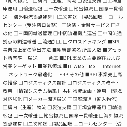
（輸入物流） □構内（生産）物流 □製造支援 □工場倉
庫運用 □輸送梱包 □一次輸送 □輸出物流 □国際一貫輸
送 □海外物流拠点運営 □二次輸送 □製品回収 □コール
センター（受注窓口業務） □決済・金融サービス □そ
の他 □三国間輸送管理 □中間流通拠点運営 □中間流通
拠点の調達輸送 □流通加工 □クロスドッキング ■3PL
事業売上高の算出方法 ■組織部署名 所属人数 ■アセッ
ト所有率 輸送 倉庫 ■3PL事業の主要顧客および
営業ターゲット ■業務領域 ■IT WMS TMS Internet
ネットワーク最適化 ERP その他 ■3PL事業売上高
の推移 □ロジスティクス設計 □ロジスティクス改革・
改善 □情報システム構築 □共同物流企画・運用 □環境
対応強化 □メーカー調達輸送 □国際調達（輸入物流）
□構内（生産）物流 □製造支援 □工場倉庫運用 □輸送
梱包 □一次輸送 □輸出物流 □国際一貫輸送 □海外物流
拠点運営 □二次輸送 □製品回収 □コールセンター（受