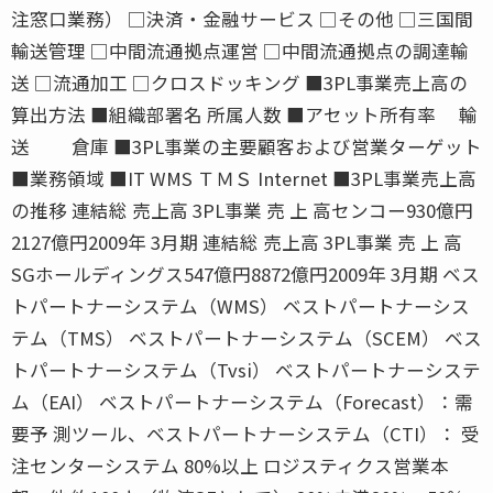
注窓口業務） □決済・金融サービス □その他 □三国間
輸送管理 □中間流通拠点運営 □中間流通拠点の調達輸
送 □流通加工 □クロスドッキング ■3PL事業売上高の
算出方法 ■組織部署名 所属人数 ■アセット所有率 輸
送 倉庫 ■3PL事業の主要顧客および営業ターゲット
■業務領域 ■IT WMS ＴＭＳ Internet ■3PL事業売上高
の推移 連結総 売上高 3PL事業 売 上 高センコー930億円
2127億円2009年 3月期 連結総 売上高 3PL事業 売 上 高
SGホールディングス547億円8872億円2009年 3月期 ベス
トパートナーシステム（WMS） ベストパートナーシス
テム（TMS） ベストパートナーシステム（SCEM） ベス
トパートナーシステム（Tvsi） ベストパートナーシステ
ム（EAI） ベストパートナーシステム（Forecast）：需
要予 測ツール、ベストパートナーシステム（CTI）： 受
注センターシステム 80%以上 ロジスティクス営業本