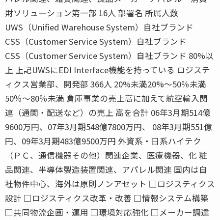
財ソリューション第一部 16人 部署名 所属人数
UWS（Unified Warehouse System）自社ブランド
CSS（Customer Service System）自社ブランド
CSS（Customer Service System）自社ブランド 80%以
上 上記UWSにEDI Interface機能を持っている ロジステ
ィクス営業部、開発部 366人 20%未満20%〜50％未満
50％〜80％未満 倉庫事業の売上高に加えて航空輸入関
連（通関・配送など）の売上 高を合計 06年3月期514億
9600万円、07年3月期548億7800万円、 08年3月期551億
円、09年3月期483億9500万円 外資系・日系ハイテク
（ＰＣ、通信機器その他）関連企業、医療機器、化 粧
品関連、半導体製造装置関連、アパレル関連 国内は自
社物件中心、海外は原則ノンアセット □ロジスティクス
設計 □ロジスティクス改革・改善 □情報システム構築
□共同物流企画・運用 □環境対応強化 □メーカー調達