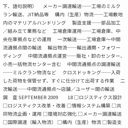
下、語句説明） メーカー調達輸送──工場のミルク
ラン輸送、JIT納品等 構内（生産）物流──工場敷地
内のマテリアルハンドリング 製造支援──部品加工
／組み立て業務など 工場倉庫運用──工場倉庫、中
央在庫拠点などの運用 一次輸送──工場倉庫〜中間
流通拠点間の輸送 輸出物流──輸出通関・フォワー
ディング 中間流通拠点運営──販社・卸のセンター、
小売一括物流センター含む 中間流通拠点の調達輸送
──ミルクラン物流など クロスドッキング──入荷
した荷物を保管せず、すぐに仕分けて出荷する作業 二
次輸送──中間流通拠点〜店舗／ユーザー間の輸送
調 査 SEPTEMBER 2009 18 □ロジスティクス設計
□ロジスティクス改革・改善 □情報システム構築 □共
同物流企画・運用 □環境対応強化 □メーカー調達輸送
□国際調達（輸入物流） □構内（生産）物流 □製造支