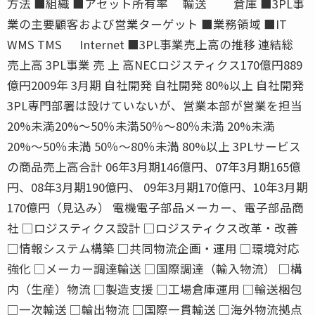
方法 ■組織 ■アセット所有率 輸送 倉庫 ■3PL事
業の主要顧客および営業ターゲット ■業務領域 ■IT
WMS TMS Internet ■3PL事業売上高の推移 連結総
売上高 3PL事業 売 上 高NECロジスティクス170億円889
億円2009年 3月期 自社開発 自社開発 80%以上 自社開発
3PL専門部署は設けていないが、営業本部が営業を担当
20%未満20%〜50％未満50％〜80％未満 20%未満
20%〜50％未満 50％〜80％未満 80%以上 3PLサービス
の商品売上高合計 06年3月期146億円、07年3月期165億
円、08年3月期190億円、 09年3月期170億円、10年3月期
170億円（見込み） 電機電子部品メーカー、電子部品商
社 □ロジスティクス設計 □ロジスティクス改革・改善
□情報システム構築 □共同物流企画・運用 □環境対応
強化 □メーカー調達輸送 □国際調達（輸入物流） □構
内（生産）物流 □製造支援 □工場倉庫運用 □輸送梱包
□一次輸送 □輸出物流 □国際一貫輸送 □海外物流拠点