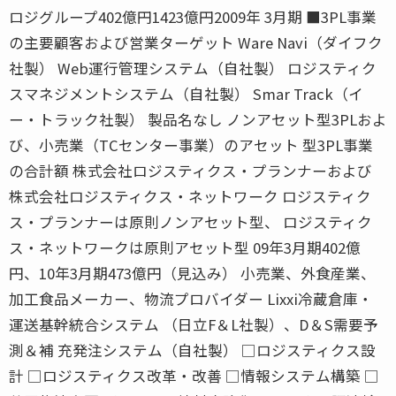
ロジグループ402億円1423億円2009年 3月期 ■3PL事業
の主要顧客および営業ターゲット Ware Navi（ダイフク
社製） Web運行管理システム（自社製） ロジスティク
スマネジメントシステム（自社製） Smar Track（イ
ー・トラック社製） 製品名なし ノンアセット型3PLおよ
び、小売業（TCセンター事業）のアセット 型3PL事業
の合計額 株式会社ロジスティクス・プランナーおよび
株式会社ロジスティクス・ネットワーク ロジスティク
ス・プランナーは原則ノンアセット型、 ロジスティク
ス・ネットワークは原則アセット型 09年3月期402億
円、10年3月期473億円（見込み） 小売業、外食産業、
加工食品メーカー、物流プロバイダー Lixxi冷蔵倉庫・
運送基幹統合システム （日立F＆L社製）、D＆S需要予
測＆補 充発注システム（自社製） □ロジスティクス設
計 □ロジスティクス改革・改善 □情報システム構築 □