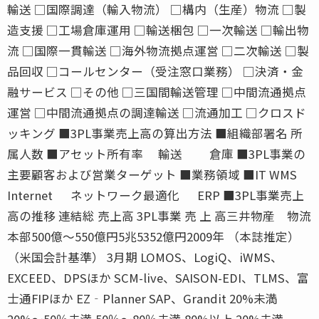
輸送 □国際調達（輸入物流） □構内（生産）物流 □製
造支援 □工場倉庫運用 □輸送梱包 □一次輸送 □輸出物
流 □国際一貫輸送 □海外物流拠点運営 □二次輸送 □製
品回収 □コールセンター（受注窓口業務） □決済・金
融サービス □その他 □三国間輸送管理 □中間流通拠点
運営 □中間流通拠点の調達輸送 □流通加工 □クロスド
ッキング ■3PL事業売上高の算出方法 ■組織部署名 所
属人数 ■アセット所有率 輸送 倉庫 ■3PL事業の
主要顧客および営業ターゲット ■業務領域 ■IT WMS
Internet ネットワーク最適化 ERP ■3PL事業売上
高の推移 連結総 売上高 3PL事業 売 上 高三井物産 物流
本部500億〜550億円5兆5352億円2009年 （本誌推定）
（米国会計基準） 3月期 LOMOS、LogiQ、iWMS、
EXCEED、DPSほか SCM-live、SAISON-EDI、TLMS、富
士通FIPほか EZ‐Planner SAP、Grandit 20%未満
20%〜50％未満 50％〜80％未満 80%以上 20%未満