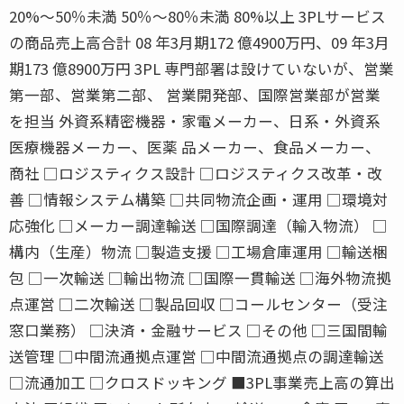
20%〜50％未満 50％〜80％未満 80%以上 3PLサービス
の商品売上高合計 08 年3月期172 億4900万円、09 年3月
期173 億8900万円 3PL 専門部署は設けていないが、営業
第一部、営業第二部、 営業開発部、国際営業部が営業
を担当 外資系精密機器・家電メーカー、日系・外資系
医療機器メーカー、医薬 品メーカー、食品メーカー、
商社 □ロジスティクス設計 □ロジスティクス改革・改
善 □情報システム構築 □共同物流企画・運用 □環境対
応強化 □メーカー調達輸送 □国際調達（輸入物流） □
構内（生産）物流 □製造支援 □工場倉庫運用 □輸送梱
包 □一次輸送 □輸出物流 □国際一貫輸送 □海外物流拠
点運営 □二次輸送 □製品回収 □コールセンター（受注
窓口業務） □決済・金融サービス □その他 □三国間輸
送管理 □中間流通拠点運営 □中間流通拠点の調達輸送
□流通加工 □クロスドッキング ■3PL事業売上高の算出