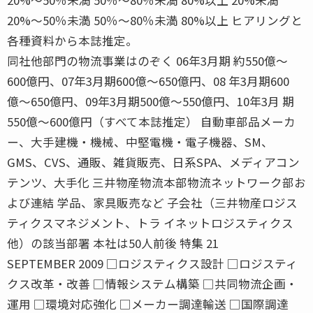
20%〜50％未満 50％〜80％未満 80%以上 ヒアリングと
各種資料から本誌推定。
同社他部門の物流事業はのぞく 06年3月期 約550億〜
600億円、07年3月期600億〜650億円、08 年3月期600
億〜650億円、09年3月期500億〜550億円、10年3月 期
550億〜600億円（すべて本誌推定） 自動車部品メーカ
ー、大手建機・機械、中堅電機・電子機器、SM、
GMS、CVS、通販、雑貨販売、日系SPA、メディアコン
テンツ、大手化 三井物産物流本部物流ネットワーク部お
よび連結 学品、家具販売など 子会社（三井物産ロジス
ティクスマネジメント、トラ イネットロジスティクス
他）の該当部署 本社は50人前後 特集 21
SEPTEMBER 2009 □ロジスティクス設計 □ロジスティ
クス改革・改善 □情報システム構築 □共同物流企画・
運用 □環境対応強化 □メーカー調達輸送 □国際調達