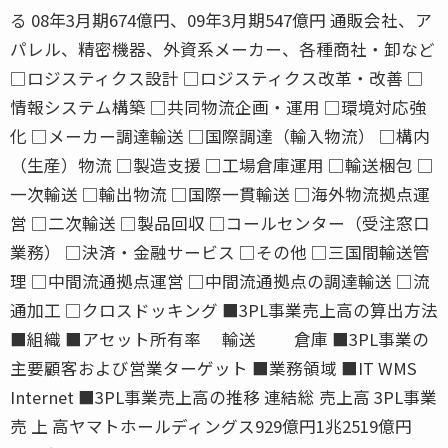
る 08年3月期674億円、09年3月期547億円 通販会社、ア
パレル、精密機器、外資系メーカー、各種商社・卸など
□ロジスティクス設計 □ロジスティクス改革・改善 □
情報システム構築 □共同物流企画・運用 □環境対応強
化 □メーカー調達輸送 □国際調達（輸入物流） □構内
（生産）物流 □製造支援 □工場倉庫運用 □輸送梱包 □
一次輸送 □輸出物流 □国際一貫輸送 □海外物流拠点運
営 □二次輸送 □製品回収 □コールセンター（受注窓口
業務） □決済・金融サービス □その他 □三国間輸送管
理 □中間流通拠点運営 □中間流通拠点の調達輸送 □流
通加工 □クロスドッキング ■3PL事業売上高の算出方法
■組織 ■アセット所有率 輸送 倉庫 ■3PL事業の
主要顧客および営業ターゲット ■業務領域 ■IT WMS
Internet ■3PL事業売上高の推移 連結総 売上高 3PL事業
売 上 高ヤマトホールディングス929億円1兆2519億円