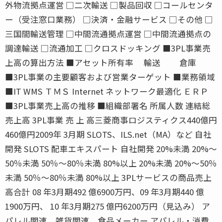
外物流拠点運営 □二次輸送 □製品回収 □コールセンタ
ー（受注窓口業務） □決済・金融サービス □その他 □
三国間輸送管理 □中間流通拠点運営 □中間流通拠点の
調達輸送 □流通加工 □クロスドッキング ■3PL事業売
上高の算出方法 ■アセット所有率 輸送 倉庫
■3PL事業の主要顧客および営業ターゲット ■業務領域
■IT WMS ＴＭＳ Internet ネットワーク最適化 ＥＲＰ
■3PL事業売上高の推移 ■組織部署名 所属人数 連結総
売上高 3PL事業 売 上 高三菱商事ロジスティクス440億円
460億円2009年 3月期 SLOTS、ILS.net（MA）など 自社
開発 SLOTS 配車エキスパート 自社開発 20%未満 20%〜
50％未満 50％〜80％未満 80%以上 20%未満 20%〜50％
未満 50％〜80％未満 80%以上 3PLサービスの商品売上
高合計 08 年3月期492 億6900万円、09 年3月期440 億
1900万円、 10 年3月期275 億円6200万円（見込み） ア
パレル関連、雑貨関連、食品メーカー アパレル・消費