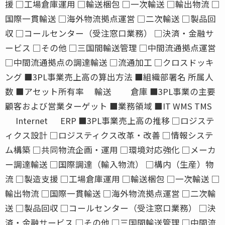
援 □工場倉庫運用 □輸送梱包 □一次輸送 □輸出物流 □
国際一貫輸送 □海外物流拠点運営 □二次輸送 □製品回
収 □コールセンター（受注窓口業務） □決済・金融サ
ービス □その他 □三国間輸送管理 □中間流通拠点運営
□中間流通拠点の調達輸送 □流通加工 □クロスドッキ
ング ■3PL事業売上高の算出方法 ■組織部署名 所属人
数 ■アセット所有率 輸送 倉庫 ■3PL事業の主要
顧客および営業ターゲット ■業務領域 ■IT WMS TMS
Internet ERP ■3PL事業売上高の推移 □ロジステ
ィクス設計 □ロジスティクス改革・改善 □情報システ
ム構築 □共同物流企画・運用 □環境対応強化 □メーカ
ー調達輸送 □国際調達（輸入物流） □構内（生産）物
流 □製造支援 □工場倉庫運用 □輸送梱包 □一次輸送 □
輸出物流 □国際一貫輸送 □海外物流拠点運営 □二次輸
送 □製品回収 □コールセンター（受注窓口業務） □決
済・金融サービス □その他 □三国間輸送管理 □中間流