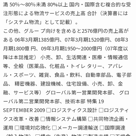
満 50％〜80％未満 80%以上 国内・国際含む複合的な受
注形態による物流サービスの売上高 合計（決算書には
「システム物流」として記載）。
この他、グルー プ向けを含めると2576億円の売上高が
ある 06年3月期1385億円、07年3月期1520億円、08年3
月期1800億 円、09年3月期1950〜2000億円（07年度以
降は本誌推定） 小売、卸、生活関連・医療・情報通信
等、全般（医薬品、化粧品・トイレ タリー、アパレ
ル・スポーツ、雑貨、食品・飲料、自動車部品、電子部
品、 精密機器、建設機械、住宅設備、小売、卸、金
融、サービス等） グローバル第一営業開発本部、 グロ
ーバル第二営業開発本部、技術本部 特集 19
SEPTEMBER 2009 □ロジスティクス設計 □ロジスティ
クス改革・改善 □情報システム構築 □共同物流企画・
運用 □環境対応強化 □メーカー調達輸送 □国際調達