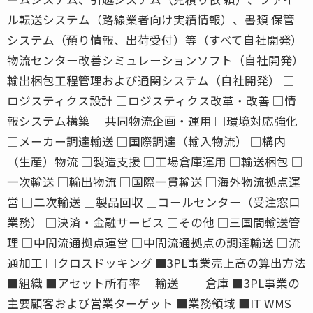
ル転送システム（路線業者向け実績情報）、書類 保管
システム（預り情報、出荷受付）等（すべて自社開発）
物流センター改善シミュレーションソフト（自社開発）
輸出梱包工程管理および通関システム（自社開発） □
ロジスティクス設計 □ロジスティクス改革・改善 □情
報システム構築 □共同物流企画・運用 □環境対応強化
□メーカー調達輸送 □国際調達（輸入物流） □構内
（生産）物流 □製造支援 □工場倉庫運用 □輸送梱包 □
一次輸送 □輸出物流 □国際一貫輸送 □海外物流拠点運
営 □二次輸送 □製品回収 □コールセンター（受注窓口
業務） □決済・金融サービス □その他 □三国間輸送管
理 □中間流通拠点運営 □中間流通拠点の調達輸送 □流
通加工 □クロスドッキング ■3PL事業売上高の算出方法
■組織 ■アセット所有率 輸送 倉庫 ■3PL事業の
主要顧客および営業ターゲット ■業務領域 ■IT WMS