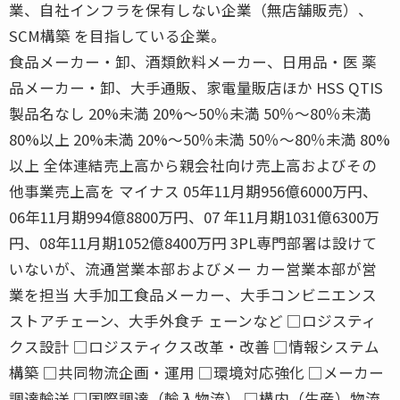
業、自社インフラを保有しない企業（無店舗販売）、
SCM構築 を目指している企業。
食品メーカー・卸、酒類飲料メーカー、日用品・医 薬
品メーカー・卸、大手通販、家電量販店ほか HSS QTIS
製品名なし 20%未満 20%〜50％未満 50％〜80％未満
80%以上 20%未満 20%〜50％未満 50％〜80％未満 80%
以上 全体連結売上高から親会社向け売上高およびその
他事業売上高を マイナス 05年11月期956億6000万円、
06年11月期994億8800万円、07 年11月期1031億6300万
円、08年11月期1052億8400万円 3PL専門部署は設けて
いないが、流通営業本部およびメー カー営業本部が営
業を担当 大手加工食品メーカー、大手コンビニエンス
ストアチェーン、大手外食チ ェーンなど □ロジスティ
クス設計 □ロジスティクス改革・改善 □情報システム
構築 □共同物流企画・運用 □環境対応強化 □メーカー
調達輸送 □国際調達（輸入物流） □構内（生産）物流