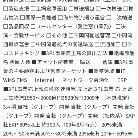
□製造支援 □工場倉庫運用 □輸送梱包 □一次輸送 □輸
出物流 □国際一貫輸送 □海外物流拠点運営 □二次輸送
□製品回収 □コールセンター（受注窓口業務） □決
済・金融サービス □その他 □三国間輸送管理 □中間流
通拠点運営 □中間流通拠点の調達輸送 □流通加工 □ク
ロスドッキング ■3PL事業売上高の算出方法 ■組織部署
名 所属人数 ■アセット所有率 輸送 倉庫 ■3PL事
業の主要顧客および営業ターゲット ■業務領域 ■IT
WMS TMS Internet ネットワーク最適化 ERP
■3PL事業売上高の推移 連結総 売上高 3PL事業 売 上 高
日立物流1950〜2000億円3528億円2009年 （本誌推定）
3月期 自社（グループ）開発 自社（グループ）開発 自社
（グループ）開発 自社（グループ）開発 （社内系）SAP
社ERP 80%以上 約300人（09年8月時点） 20%未満
20%〜50％未満50％〜80％未満 20%未満 20%〜50％未