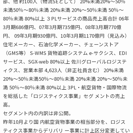
部、他 約100人（物流SEとして） 20%未満20%〜50％
未満50％〜80％未満 20%未満 20%〜50％未満 50％〜
80％未満 80%以上 ３PLサービスの商品売上高合計 06年
3月期686億円、07年3月期735億円、08年3月期770億
円、 09年3月期930億円、10年3月期1170億円（見込み）
住宅メーカー、石油化学メーカー、チェーンストア
（GMS等） S-WMS 貨物追跡システム e-サクシス、EDI
サービス、SGX-web 80%以上 佐川グローバルロジステ
ィクス、営業本部 4,623人（非正社員含む） 20%未満
20%〜50％未満50％〜80％未満 20%未満 20%〜50％未
満 50％〜80％未満 80%以上 3PL・航空貨物・国際物流
を総括した「ロジスティクス事業」セグ メントの売上
高。
セグメント内の内訳は非公開。
昨年10月より国 内航空貨物事業の相当部分を、ロジス
ティクス事業からデリバリ ー事業に計上区分変更してい