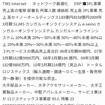
TMS Internet ネットワーク最適化 ERP ■3PL事業
売上高の推移 部署名 所属人数 連結総 売上高 3PL事業 売
上 高セイノーホールディングス183億円4338億円2009年
3月期 SLiMS カンガルーオンラインシステム e-seino カ
ンガルーオンラインシステム カンガルーオンラインシ
ステム 20%未満 20%〜50％未満 50％〜80％未満 80%以
上 20%未満 20%〜50％未満 50％〜80％未満 80%以上
３PLサービスの商品売上高合計 06年3月期90億円、07年
3月期162億9900万円、08年3月期166 億円、09年3月期
182億9800万円、10年3月期216億円（見込み） トータル
ロジスティクス（輸入通関・調達〜ＤＣ〜生産・販売物
流〜静 脈）を提供可能な荷主。
大手部品メーカー、大手アクセサリーメーカー、 大手工
業製品メーカー、中堅アパレルメーカー、サービス業ほ
か ロジスティックス事業部 95人 特集 23