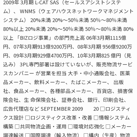
2009年 3月期 L-CAT SAS（セールスアシストシステ
ム）、 WNMS（ウェアハウスネットワークマネジメント
システム） 20%未満 20%〜50％未満 50％〜80％未満
80%以上 20%未満 20%〜50％未満 50％〜80％未満 80%
以上 「BIZロジ事業」の部門売上高 06年3月期1115億
円、07年3月期913億9200万円、08年3月期 956億9200万
円、09年3月期929億4700万円、10年3月期825 億円（見
込み） 3PL専門部署は設けていないが、販売物流サービ
スカンパニー が営業を担当 大手・中小通販会社、医薬
品メーカー、飲料メーカー、たばこメーカー、 出版
社、食品メーカー、各種部品メーカー、百貨店、損害保
険会社、生 命保険会社、証券会社、銀行、印刷会社、
広告代理店など SEPTEMBER 2009 20 □ロジスティ
クス設計 □ロジスティクス改革・改善 □情報システム
構築 □共同物流企画・運用 □環境対応強化 □メーカー
調達輸送 □国際調達（輸入物流） □構内（生産）物流