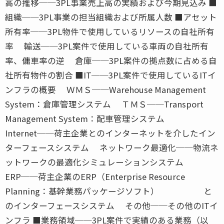
高の推移──3PL事業売上高の実績および今期見込み ■
組織──3PL事業の担当組織および所属人数 ■アセット
所有率──3PL物件で使用しているリソースの自社所有
率 輸送──3PL案件で使用している車両の自社所有
率、傭車率の逆 倉庫──3PL案件の拠点数に占める自
社所有物件の割合 ■IT──3PL案件で使用しているITイ
ンフラの概要 ＷＭＳ──Warehouse Management
System：倉庫管理システム ＴＭＳ──Transport
Management System：配車管理システム
Internet──荷主企業とのインターネットを介したイン
ターフェースシステム ネットワーク最適化──物流ネ
ットワークの最適化シミュレーションシステム
ERP──荷主企業のERP（Enterprise Resource
Planning：基幹業務パッケージソフト） と
のインターフェースシステム その他──その他のITイ
ンフラ ■業務領域──3PL案件で実績のある業務（以