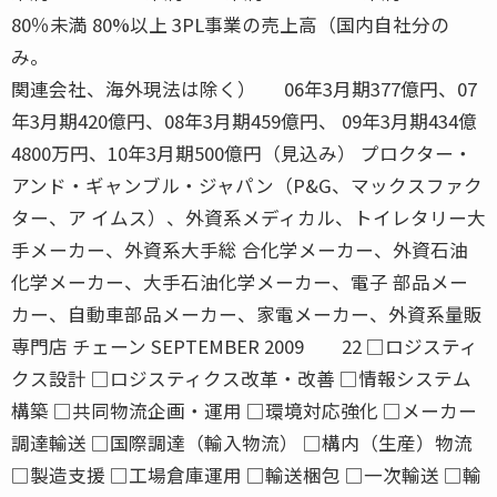
80％未満 80%以上 3PL事業の売上高（国内自社分の
み。
関連会社、海外現法は除く） 06年3月期377億円、07
年3月期420億円、08年3月期459億円、 09年3月期434億
4800万円、10年3月期500億円（見込み） プロクター・
アンド・ギャンブル・ジャパン（P&G、マックスファク
ター、ア イムス）、外資系メディカル、トイレタリー大
手メーカー、外資系大手総 合化学メーカー、外資石油
化学メーカー、大手石油化学メーカー、電子 部品メー
カー、自動車部品メーカー、家電メーカー、外資系量販
専門店 チェーン SEPTEMBER 2009 22 □ロジスティ
クス設計 □ロジスティクス改革・改善 □情報システム
構築 □共同物流企画・運用 □環境対応強化 □メーカー
調達輸送 □国際調達（輸入物流） □構内（生産）物流
□製造支援 □工場倉庫運用 □輸送梱包 □一次輸送 □輸