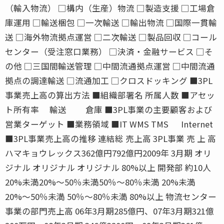
（輸入物流） □構内（生産）物流 □製造支援 □工場倉
庫運用 □輸送梱包 □一次輸送 □輸出物流 □国際一貫輸
送 □海外物流拠点運営 □二次輸送 □製品回収 □コール
センター（受注窓口業務） □決済・金融サービス □そ
の他 □三国間輸送管理 □中間流通拠点運営 □中間流通
拠点の調達輸送 □流通加工 □クロスドッキング ■3PL
事業売上高の算出方法 ■組織部署名 所属人数 ■アセッ
ト所有率 輸送 倉庫 ■3PL事業の主要顧客および
営業ターゲット ■業務領域 ■IT WMS TMS Internet
■3PL事業売上高の推移 連結総 売上高 3PL事業 売 上 高
ハマキョウレックス362億円792億円2009年 3月期 オリ
ジナル オリジナル オリジナル 80%以上 開発部 約10人
20%未満20%〜50％未満50％〜80％未満 20%未満
20%〜50％未満 50％〜80％未満 80%以上 物流センター
事業の部門売上高 06年3月期285億円、07年3月期321億