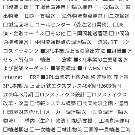
□製造支援 □工場倉庫運用 □輸送梱包 □一次輸送 □輸
出物流 □国際一貫輸送 □海外物流拠点運営 □二次輸送
□製品回収 □コールセンター（受注窓口業務） □決
済・金融サービス □その他 □三国間輸送管理 □中間流
通拠点運営 □中間流通拠点の調達輸送 □流通加工 □ク
ロスドッキング ■3PL事業売上高の算出方法 ■組織■ア
セット所有率 輸送 倉庫 ■3PL事業の主要顧客お
よび営業ターゲット ■業務領域 ■IT WMS TMS
Internet ERP ■3PL事業売上高の推移 連結総 売上高
3PL事業 売 上 高近鉄エクスプレス484億円2603億円
2009年 3月期 □ロジスティクス設計 □ロジスティクス
改革・改善 □情報システム構築 □共同物流企画・運用
□環境対応強化 □メーカー調達輸送 □国際調達（輸入
物流） □構内（生産）物流 □製造支援 □工場倉庫運用
□輸送梱包 □一次輸送 □輸出物流 □国際一貫輸送 □海