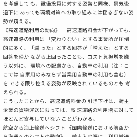
を考慮して も、設備投資に対する姿勢と同様、景気後
退下に あっても環境対策への取り組みには揺るぎない姿
勢が窺える。
《高速道路利用の動向》 高速道路料金が下がっても、
高速道路の利用は 「変わりない」とする事業所が圧倒
的に多く、「減 った」とする回答が「増えた」とする
回答を僅か ながら上回ったことも、コスト負担増を嫌
う以外に、 環境への配慮から、自動車の利用（注：こ
こでは 自家用のみならず営業用自動車の利用も含む）
を できる限り控える姿勢が反映されているものとも 考
えられる。
こうしたことから、高速道路料金の 引き下げは、荷主
企業の貨物運送に限っては、高 速道路の利用増に対して
ほとんど寄与していない ことがわかる。
航空から海上輸送へシフト 《国際輸送における航空か
ら海運へのシフトの動向》 輸出入の際に、利用輸送