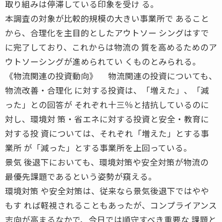
取り組みは停滞している印象を受け る。
本調査の対象が比較的規模の大きい事業所で あること
から、合理化を主目的としたアウトソー シングはすで
に完了しており、これからは物流の 質を高めるためのア
ウトソーシングが進められてい くものとみられる。
《物流関連の投資動向》 物流関連の投資についても、
物流改善・合理化 に対する投資は、「増えた」、「減
った」との回答が それぞれ十三％と拮抗しているのに
対し、環境対 策・省エネに対する投資と安全・教育に
対する投 資については、それぞれ「増えた」とする事
業所 が「減った」とする事業所を上回っている。
景気 後退下においても、環境対策や安全対策が物流の
最優先課題であるという姿勢が窺える。
環境対策 や安全対策は、従来なら景気後退下ではやや
もす れば軽視されることもあったが、コンプライアンス
志向が高まるなかで、今日では順守すべき重要な 課題と