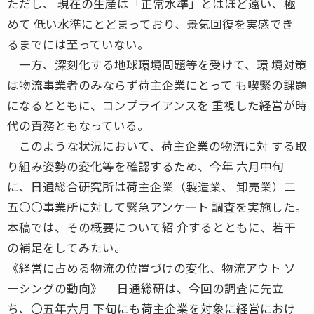
ただし、 現在の生産は「正常水準」とはほど遠い、極
めて 低い水準にとどまっており、景気回復を実感でき
るまでには至っていない。
一方、深刻化する地球環境問題等を受けて、環 境対策
は物流事業者のみならず荷主企業にとって も喫緊の課題
になるとともに、コンプライアンスを 重視した経営が時
代の責務ともなっている。
このような状況において、荷主企業の物流に対 する取
り組み姿勢の変化等を確認するため、今年 六月中旬
に、日通総合研究所は荷主企業（製造業、 卸売業）二
五〇〇事業所に対して緊急アンケート 調査を実施した。
本稿では、その概要について紹 介するとともに、若干
の補足をしてみたい。
《経営に占める物流の位置づけの変化、物流アウト ソ
ーシングの動向》 日通総研は、今回の調査に先立
ち、〇五年六月 下旬にも荷主企業を対象に経営におけ