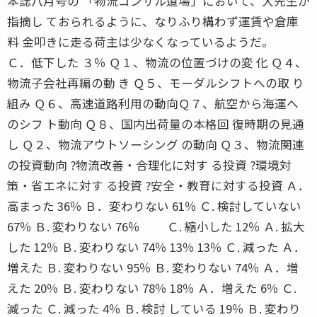
本誌八月号の 「物流コンサル道場」において、大先生が
指摘し ておられるように、なりふり構わず運賃や倉庫
料 金叩きに走る荷主は少なくなっているようだ。
Ｃ．低下した ３％ Ｑ１、物流の位置づけの変 化 Ｑ４、
物流子会社再編の動 き Ｑ５、モーダルシフトへの取 り
組み Ｑ６、高速道路利用の動向Ｑ７、航空から海運へ
のシフ ト動向 Ｑ８、国内出荷量の本格回 復時期の見通
し Ｑ２、物流アウトソーシング の動向 Ｑ３、物流関連
の投資動向 ?物流改善・合理化に対す る投資 ?環境対
策・省エネに対す る投資 ?安全・教育に対する投資 Ａ．
高まった 36％ Ｂ．変わりない 61％ Ｃ. 検討していない
67％ Ｂ. 変わりない 76％ Ｃ. 縮小した 12％ Ａ. 拡大
した 12％ Ｂ. 変わりない 74％ 13％ 13％ Ｃ. 減った Ａ．
増えた Ｂ. 変わりない 95％ Ｂ. 変わりない 74％ Ａ．増
えた 20％ Ｂ. 変わりない 78％ 18％ Ａ．増えた 6％ Ｃ.
減った Ｃ. 減った 4％ Ｂ. 検討 している 19％ Ｂ. 変わり