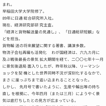
まれ。
早稲田大学大学院修了。
89年に日通 総合研究所入社。
現在、経済研究部研 究主査。
「経済と貨物輸送量の見通し」、 「日通総研短観」な
どを担当。
貨物輸 送の将来展望に関する著書、講演多数。
物流子会社再編も活発化 わが国経済は、六九カ月に
及ぶ戦後最長の景気 拡大期間を経て、二〇〇七年十一月
に景気後退局 面入りしたが、昨年秋以降、リーマンシ
ョックを契 機とした世界同時不況が深刻化するなかで、
まさ に崖っぷちまで追い込まれることとなった。
しかし、 先月号で書いたように、生産や輸出等の持ち
直し を根拠に、今年四月（または三月）にようやく景
気は底打ちしたとの見方が広まっている。