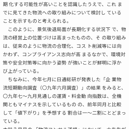
期 化する可能性が高いことを認識したうえで、これ ま
でに見てきた物流への取り組みについて検討し ている
ことを示すものと考えられる。
このように、景気後退局面が長期化する状況下 で、物
流の経営上の位置づけは高まったものの、そ の取り組み
は、従来のように物流の合理化、コス ト削減等には向
かわず、コンプライアンス志向が高 まるなかで、環境対
策や安全対策等に向かう姿勢 が強いことが鮮明に浮か
び上がっている。
ちなみに、今年七月に日通総研が発表した「企 業物
流短期動向調査（〇九年六月調査）」の結果 をみると、
〇九年七〜九月見通しの運賃・料金動 向指数は、全機
関ともマイナスを示しているもの の、前年同月と比較
して「値下がり」を予想する 割合は一〜二割にとどまっ
ている。