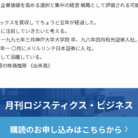
・企業価値を高める選択と集中の経営 戦略として評価される可
クスを買収し てちょうど五年が経過した。
スに注目していきたいと考える。
 一九九七年三月神戸大学大学院 卒、九八年四月和光証券入社
年一 〇月にメリルリンチ日本証券に入 社。
として活躍している。
間の株価推移 《出来高》
月刊ロジスティクス・ビジネス
購読のお申し込みはこちらから