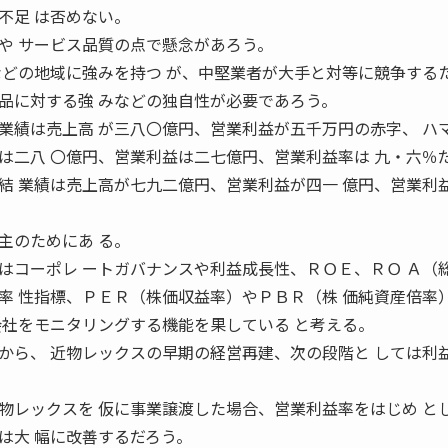
不足 は否めない。
や サービス品質の点で懸念があろう。
などの地域に強みを持つ が、中堅業者が大手と対等に競争する
品に対する強 みなどの独自性が必要であろう。
績は売上高 が三八〇億円、営業利益が五千万円の赤字、 ハ
は二八 〇億円、営業利益は二七億円、営業利益率は 九・六％
結 業績は売上高が七九二億円、営業利益が四一 億円、営業利
主のためにあ る。
はコーポレ ートガバナンスや利益成長性、ＲＯＥ、ＲＯ Ａ（
率 性指標、ＰＥＲ（株価収益率）やＰＢＲ（株 価純資産倍率
会社をモニタリングする機能を果している と考える。
から、 近物レックスの早期の経営再建、次の段階と しては利
レックスを 仮に事業譲渡した場合、営業利益率をはじめ と
は大 幅に改善するだろう。