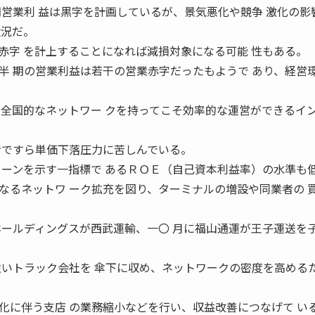
営業利 益は黒字を計画しているが、景気悪化や競争 激化の影
状況だ。
赤字 を計上することになれば減損対象になる可能 性もある。
半 期の営業利益は若干の営業赤字だったもようで あり、経営
は全国的なネットワー クを持ってこそ効率的な運営ができるイ
者ですら単価下落圧力に苦しんでいる。
ターンを示す一指標で あるＲＯＥ（自己資本利益率）の水準も
るネットワ ーク拡充を図り、ターミナルの増設や同業者の 
ホールディングスが西武運輸、一〇 月に福山通運が王子運送を
強いトラック会社を 傘下に収め、ネットワークの密度を高めるた
に伴う支店 の業務縮小などを行い、収益改善につなげて い