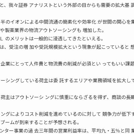
、我々証券 アナリストという外部の目からも需要の拡大基 
 半のイオンによる中間流通の簡素化や効率化 が世間の関心を
界や製薬業界の物流アウトソーシングも 増加した。
Ｌ のメリットは一般的に浸透してきたといえる。
、受注の増 加や受託規模拡大という現象が起こっていると 
 企業にとって人件費と物流費の削減が必須とい ってもいい課
ソーシングしている荷主は委 託するエリアや業務領域を拡大し
た荷主はアウトソーシ ングに慎重にならざるを得ず、商談の長期
 ングによりコスト削減を進めているのに対して 競争力が低下
Ｌブームが到来することが予想される。
ター事業の過 去三年間の営業利益率は、平均九・五％と同 