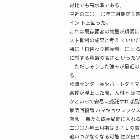
対比でも高水準である。
直近の二〇一 〇年三月期第１
イン ト上回った。
これは既存顧客の物量が順調に
スト抑制の成果と考え ていい
特に「日替わり班長制」によ 
に対する意識の高さと いった
ただしそうした強みが最近の３
る。
物流センター長やパートタイマ
案件が浮上した際、人材不 足
かといって安易に受託すれば品
景気回復局 ハマキョウレック
懸念 新たな成長局面に入れる
二〇〇九年三月期は３ＰＬの需
追いつかなくなる可能 性が出