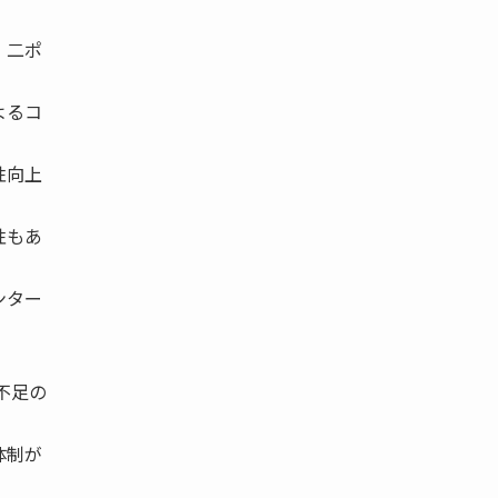
・二ポ
よるコ
性向上
。
性もあ
ンター
不足の
体制が