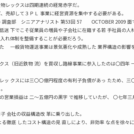
近物レックスは四期連続の経常赤字だ。
ば、売却して３ＰＬ 事業に経営資源を集中する必要がある。
査部 シニアアナリスト 第53回 57 OCTOBER 2009 
低迷 下でこそ従業員の増員や子会社に在籍する若 手社員の人
け入れ体制を整備することが必要だろう。
た 一般貨物運送事業は景気悪化や成熟した 業界構造の影響
クス（旧近鉄物 流）を買収し路線事業に参入したのは〇四年 
レッ クスには三〇〇億円程度の有利子負債があっ たため、三
る。
営業損益は 二〜五億円の黒字 で推移していたが、 〇七年三
子 会社の収益構造改 革に乗り出した。
よる徹底 したコスト構造の見 直しにより、非効率 な点を徐々