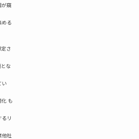
調が窺
集める
想定さ
題とな
てい
化 も
するリ
業他社