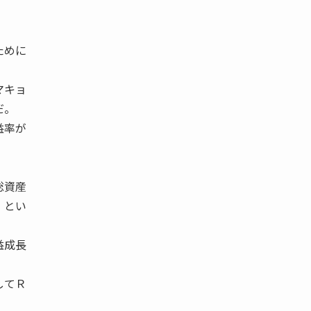
ために
マキョ
だ。
益率が
総資産
）とい
益成長
してＲ