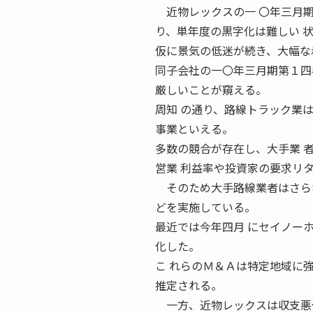
近物レックスの一 〇年三月期
り、単年度の黒字化は難しい 
仮に景気の低迷が続き、大幅な
同子会社の一〇年三月期第１四
厳しいことが窺える。
周知 の通り、路線トラック業
事業といえる。
多数の競合が存在し、大手業 
営業 利益率や投資家の要求リ
そのため大手路線業者はさらな
どを実施している。
最近では今年四月 にセイノー
化した。
こ れらのＭ＆Ａは特定地域に
推定される。
一方、近物レックスは収支悪化