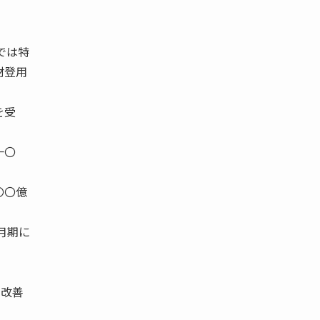
面では特
材登用
を受
一〇
〇〇億
月期に
に改善