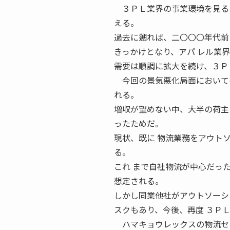
３ＰＬ業界の事業環境を見ると
える。
過去に遡れば、二〇〇〇年代前
きっかけとなり、アパ レル業
需要は順調に拡大を続け、３Ｐ
今回の景気悪化局面においては
れる。
増収が望めない中、大半の荷主
ったためだ。
現状、既に 物流業務をアウト
る。
これ まで自社物流が中心だっ
想定される。
しかし同業他社がアウトソーシ
スクもあり、今後、再度 ３Ｐ
ハマキョウレックスの物流セン