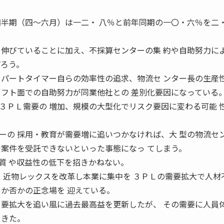
四半期（四〜六月）は一二・ 八％と前年同期の一〇・六％を二
 伸びていることに加え、不採算センターの集 約や自助努力に
だろう。
るパートタイマー自らの効率性の追求、物流セ ンター長の生産
ソフト面での自助努力が同業他社との 差別化要因になっている
ＰＬ需要の 増加、規模の大型化でリスク要因に変わる可能 
ーの 採用・教育が需要増に追いつかなければ、大 型の物流セ
で案件を受託できないといった事態になっ てしまう。
質 や収益性の低下を招きかねない。
ス 近物レックスを改革し本業に集中を ３ＰＬの需要拡大で人材
か否かの正念場を 迎えている。
 要拡大を追い風に過去最高益を更新したが、 その需要に人員
てきた。