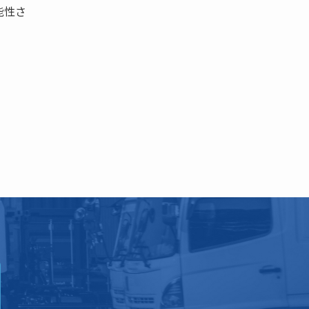
能性さ
。