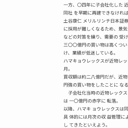
一方、〇四年に子会社化した 
同社 を早期に再建できなけれ
土谷康仁 メリルリンチ日本証券 調
に採用が難しくなるため、景気
などの対策を練り、需要の 受
三〇〇億円の買い物は高くつい
け、業績が低迷している。
ハマキョウレックスが近物レッ
月。
買収額は約二八億円だが、近物
円強の買い物をしたことに な
子会社化当時の近物レックスの
は 一〇億円の赤字に 転落。
以降、ハマキ ョウレックスは同
具 体的には月次の収 益管理に
し てきたといえよう。