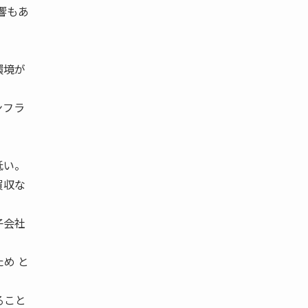
響もあ
環境が
ンフラ
低い。
買収な
子会社
め と
ること