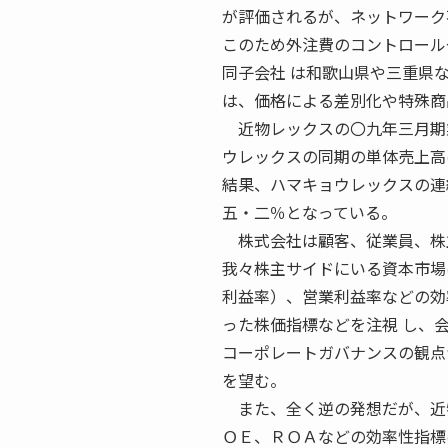
が評価されるが、ネットワーク
このため外注費のコントロール
同子会社 は和歌山県や三重県
は、価格による差別化や特殊商
近物レックスの〇九年三月期業
ウレックスの同期の単体売上高
結果、ハマキョウレックスの連
五・二％となっている。
株式会社は顧客、従業員、株
我々株主サイドにいる資本市場
利益率）、営業利益率などの効
った株価指標などを注視 し、
コーポレートガバナンスの観点
を望む。
また、全く逆の発想だが、近物
ＯＥ、ＲＯＡなどの効率性指標