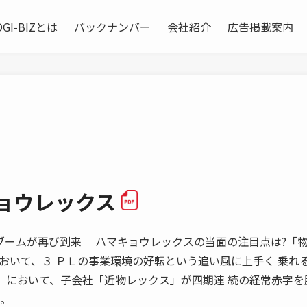
OGI-BIZとは
バックナンバー
会社紹介
広告掲載案内
ョウレックス
３ＰＬブームが再び到来 ハマキョウレックスの当面の注目点は?「物
おいて、３ ＰＬの事業環境の好転という追い風に上手く 乗れ
」 において、子会社「近物レックス」が四期連 続の経常赤字を
う。