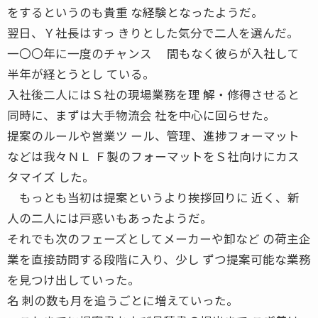
をするというのも貴重 な経験となったようだ。
翌日、Ｙ社長はすっ きりとした気分で二人を選んだ。
一〇〇年に一度のチャンス 間もなく彼らが入社して
半年が経とうとし ている。
入社後二人にはＳ社の現場業務を理 解・修得させると
同時に、まずは大手物流会 社を中心に回らせた。
提案のルールや営業ツ ール、管理、進捗フォーマット
などは我々ＮＬ Ｆ製のフォーマットをＳ社向けにカス
タマイズ した。
もっとも当初は提案というより挨拶回りに 近く、新
人の二人には戸惑いもあったようだ。
それでも次のフェーズとしてメーカーや卸など の荷主企
業を直接訪問する段階に入り、少し ずつ提案可能な業務
を見つけ出していった。
名 刺の数も月を追うごとに増えていった。