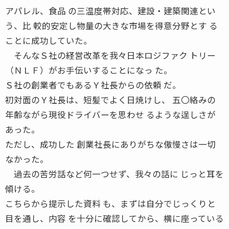
アパレル、食品 の三温度帯対応、建設・建築関連とい
う、比 較的安定し物量の大きな市場を得意分野とす る
ことに成功していた。
そんなＳ社の経営改革を我々日本ロジファク トリー
（ＮＬＦ）がお手伝いすることになっ た。
Ｓ社の創業者でもあるＹ社長からの依頼 だ。
初対面のＹ社長は、短髪でよく日焼けし、 五〇絡みの
年齢ながら現役ドライバーを思わせ るような逞しさが
あった。
ただし、成功した 創業社長にありがちな傲慢さは一切
なかった。
過去の苦労話など何一つせず、我々の話に じっと耳を
傾ける。
こちらから提示した資料 も、まずは自分でじっくりと
目を通し、内容 を十分に確認してから、横に座っている