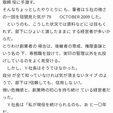
取締 役に手渡す。
そんなちょっとしたやりとりに も、筆者はＳ社の強さ
の一因を垣間見た気が 79 OCTOBER 2009 した。
というのも、こうした状況では資料などに は目もく
れず、部下にひょいと渡したままに する経営者が多いか
らだ。
とりわけ創業者の 場合は、後継者の育成、権限委譲と
いう名の 下、専務職を設けて、実印の管理以外を丸投
げしているのをよく見受ける。
しかし、Ｙ社長はそうではなかった。
自分 が全て知っていなければ気が済まないタイプ のよ
うで、部下は?信頼しても、信用しな い?。
強い危機感と、創業時の初心を持ち続け ている経営者だ
った。
Ｙ社長は「私が現役を続けられるのも、あ と一〇年
だ。