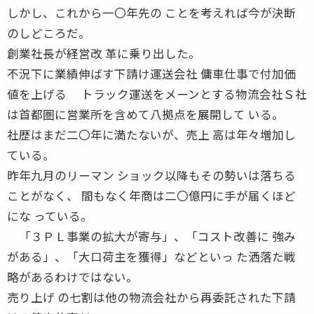
しかし、これから一〇年先の ことを考えれば今が決断
のしどころだ。
創業社長が経営改 革に乗り出した。
不況下に業績伸ばす下請け運送会社 傭車仕事で付加価
値を上げる トラック運送をメーンとする物流会社Ｓ社
は首都圏に営業所を含めて八拠点を展開して いる。
社歴はまだ二〇年に満たないが、売上 高は年々増加し
ている。
昨年九月のリーマン ショック以降もその勢いは落ちる
ことがなく、 間もなく年商は二〇億円に手が届くほど
にな っている。
「３ＰＬ事業の拡大が寄与」、「コスト改善に 強み
がある」、「大口荷主を獲得」などといっ た洒落た戦
略があるわけではない。
売り上げ の七割は他の物流会社から再委託された下請