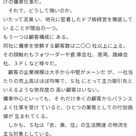
けの傭車仕事だ。
それで、どうして強いのか。
いたって泥臭 い、地元に密着したドブ板経営を徹底して
い ることが理由の一つ。
もう一つは顧客構成に ある。
同社に傭車を依頼する顧客数は二〇〇 社以上に上る。
その顔触れもフォワーダーや倉 庫会社、港湾、路線会
社、３ＰＬなど様々だ。
顧客の企業規模は大手から中堅がメーンだ が、一社当
たりの売上高はほぼ均等で、Ｓ社 にとって主力取引先と
いえるような依存度の 高い顧客はいない。
傭車中心といっても、そ れだけ多くの顧客からバランス
よく仕事を受け ていると、ひとつの業態としての付加価
値が 生まれてくる。
しかも、Ｓ社は「衣、食、住」の生活関連 の物流を
主な対象としている。