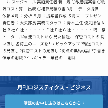
ール スケジュール 実施責任者 新 規 ○改善提案書 ○物
流コスト算 出表 ○概算見積り書 3月 ：データ提供
依頼 4 月 ：分析 ５月 ：提案書作成 ５月末 ：プレゼン
責任者 ：大矢部長 実務スタッフ ：青木主任 優先順位 A
社 B 社 C 社 ・・・・・ E 社 F 社 G 社 ・・・・・ 既 存
トータール物 流コストから 見た輸送、 保管コストの 洗
い直し 各荷主のニーズを5つ ピックアップ ?輸送コスト
の見直し ?保管コストの見直し ?拠点の集約検討 ?手書き
伝票の削減 ?イレギュラー業務の 削除
月刊ロジスティクス・ビジネス
購読のお申し込みはこちらから