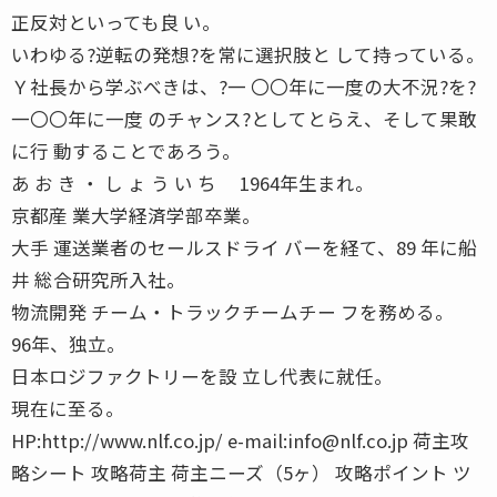
正反対といっても良 い。
いわゆる?逆転の発想?を常に選択肢と して持っている。
Ｙ社長から学ぶべきは、?一 〇〇年に一度の大不況?を?
一〇〇年に一度 のチャンス?としてとらえ、そして果敢
に行 動することであろう。
あ お き ・ し ょ う い ち 1964年生まれ。
京都産 業大学経済学部卒業。
大手 運送業者のセールスドライ バーを経て、89 年に船
井 総合研究所入社。
物流開発 チーム・トラックチームチー フを務める。
96年、独立。
日本ロジファクトリーを設 立し代表に就任。
現在に至る。
HP:http://www.nlf.co.jp/ e-mail:info@nlf.co.jp 荷主攻
略シート 攻略荷主 荷主ニーズ（5ヶ） 攻略ポイント ツ