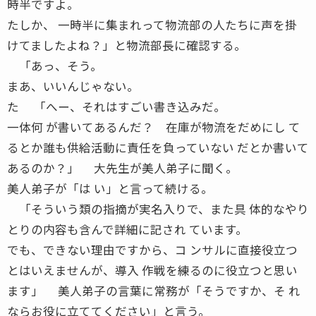
時半ですよ。
たしか、 一時半に集まれって物流部の人たちに声を掛
けてましたよね？」と物流部長に確認する。
「あっ、そう。
まあ、いいんじゃない。
た 「へー、それはすごい書き込みだ。
一体何 が書いてあるんだ？ 在庫が物流をだめにし て
るとか誰も供給活動に責任を負っていない だとか書いて
あるのか？」 大先生が美人弟子に聞く。
美人弟子が「は い」と言って続ける。
「そういう類の指摘が実名入りで、また具 体的なやり
とりの内容も含んで詳細に記され ています。
でも、できない理由ですから、コ ンサルに直接役立つ
とはいえませんが、導入 作戦を練るのに役立つと思い
ます」 美人弟子の言葉に常務が「そうですか、そ れ
ならお役に立ててください」と言う。