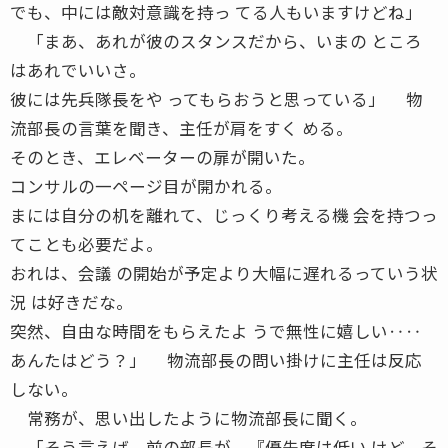
でも、中には敵対意識を持っ てる人もいますけどね」
「まあ、あれが彼のスタンスだから、いまの ところ
はあれでいいさ。
彼には先兵隊長をや ってもらおうと思っている」 物
流部長の言葉を聞き、主任が肩をすく める。
そのとき、エレベーターの扉が開いた。
コンサルの一ページ目が開かれる。
まには自分の机を離れて、じっくり考える機 会を持つっ
てことも必要だよ。
おれは、会議 の開始が予定より大幅に遅れるっていう状
況 は好きだな。
突然、自由な時間をもらえたよ うで無性に嬉しい‥‥
あんたはどう？」 物流部長の問い掛けに主任は反応
しない。
常務が、思い出したように物流部長に聞く。
「そう言えば、前の部長が、『優先度は低い けど、そ