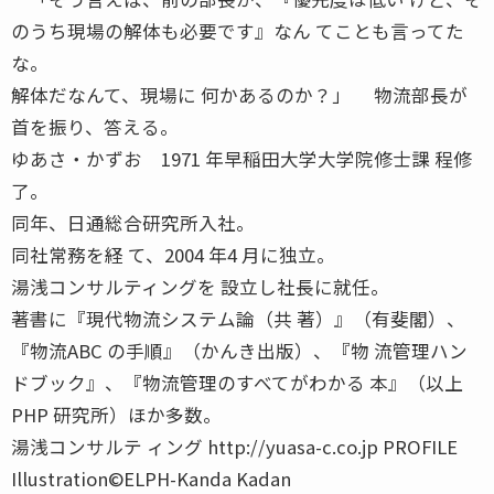
のうち現場の解体も必要です』なん てことも言ってた
な。
解体だなんて、現場に 何かあるのか？」 物流部長が
首を振り、答える。
ゆあさ・かずお 1971 年早稲田大学大学院修士課 程修
了。
同年、日通総合研究所入社。
同社常務を経 て、2004 年4 月に独立。
湯浅コンサルティングを 設立し社長に就任。
著書に『現代物流システム論（共 著）』（有斐閣）、
『物流ABC の手順』（かんき出版）、『物 流管理ハン
ドブック』、『物流管理のすべてがわかる 本』（以上
PHP 研究所）ほか多数。
湯浅コンサルテ ィング http://yuasa-c.co.jp PROFILE
Illustration©ELPH-Kanda Kadan