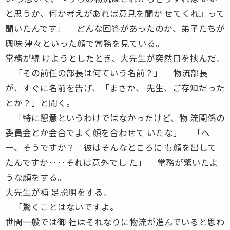
と思うか、何か考えがあれば意見を聞か せてくれ』って
聞いたんです」 どんな回答があったのか、弟子たちが
興味 津々といった顔で常務を見ている。
常務が続 けようとしたとき、大先生が突然口を挟んだ。
「その前任の部長は何ていう名前？」 物流部長
が、すぐに名前を告げ、「まさか、 先生、ご存知だった
とか？」と聞く。
「特に懇意というわけではなかったけど、物 流関係の
委員会とか会合でよく顔を合わせて いたな」 「へ
ー、そうですか？ 彼はそんなところに も顔を出して
たんですか‥‥それは意外でし た」 常務が驚いたよ
うな顔をする。
大先生が補 足説明をする。
「驚くことはないですよ。
世間一般では御 社はそれなりに物流が進んでいると思わ