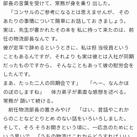
部長の言葉を受けて、常務が身を乗り 出した。
「コンサルのご参考になるとは思えませんが、 その
あたりの事情について簡単にお話してお きましょう。
実は、先生が書かれたその本を 私に持って来たのは、前
任の物流部長なんで す。
彼が定年で辞めるというときに、私は担 当役員という
こともあるんですが、それより も実は彼とは入社が同期
だったものですから、 そんなこともあって彼の慰労会を
したんです。
まあ、たった二人の同期会です」 「へー、なんかほ
のぼのしますね」 体力弟子が素直な感想を述べる。
常務が 頷いて続ける。
前任物流部長の置きみやげ 「はい、昔話やこれか
らのことなどとりとめ のない話をいろいろしました。
そして、そろ そろお開きという頃に、一応念のためにと
い う思いで、『うちの物流はこれからどうすれば いい