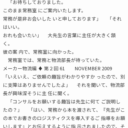
「お待ちしておりました。
このまま常務室 にご案内いたします。
常務が是非お会いした いと申しております」 「それ
はいい。
おれも会いたい」 大先生の言葉に主任が大きく頷
く。
彼の案 内で、常務室に向かった。
常務室では、常務と物流部長が待っていた。
メーカー物流編 ♦ 第２回 61 NOVEMBER 2009
「いえいえ、ご依頼の趣旨がわかりやすか ったので、別
に支障はありませんでしたよ」 それを聞いて、物流部
長が興味深そうに主 任に聞く。
「コンサルをお願いする趣旨は先生に何て ご説明し
たの？」 「はい、常務から本を渡されて、『先生がこ
の本でお書きのロジスティクスを導入するご 指導をお願
いします』とお伝えするように指 示されましたので、そ