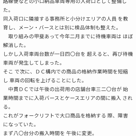
路線便などの小口納品車両専用の入荷口として整備し
た。
同入荷口に隣接する事務所と小分けエリアの人員 を教
育し、メーン・バースとは別に検品体制も整えた。
取り組みの甲斐あって今年二月までに待機車両は ほぼ
解消した。
しかし入荷車両台数が一日四〇台を 超えると、再び待機
車両が発生してしまった。
そこ で次に、ＤＣ構内での商品の格納作業時間を短縮
し 車両の回転を上げることにした。
中貫ＤＣでは午後の出荷用の店舗台車三二〇台が 始
業時間までに入荷バースとケースエリアの間に搬入 され
る。
これがフォークリフトで大口商品を格納する 際、障害
になっていた。
まず八〇台分の搬入時間を 午後に変更。