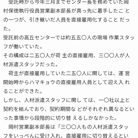
受託時から今年三月までセンター長を務めていた岡
村保徳執行役員営業副本部長が真っ先に着手したこ と
の一つが、引き継いだ人員を直接雇用化すること だっ
た。
受託前の高丘センターでは約五五〇人の現場 作業スタッ
フが働いていた。
その構成は二五〇人が荷 主の直接雇用、三〇〇人が人
材派遣スタッフだった。
荷主が直接雇用していた二五〇人に関しては、運 営
開始時からハマキョウの直接雇用人員として迎え入 れ
ることができた。
しかし、人材派遣スタッフに関し ては、一〇社以上と
契約を結んでおり、契約期間な どがそれぞれ異なるとい
った事情から段階的に切り替 えるしかなかった。
岡村営業副本部長は「三〇〇人もの人材派遣スタッ
フをいっぺんに受け入れ、直接雇用に切り替えるとい