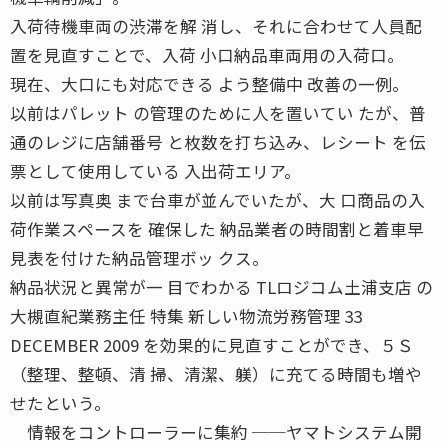
入荷待機車両の渋滞を解 消し、それに合わせて人員配
置を見直すことで、入荷 小口納品車両用の入荷口。
現在、大口にも対応できる よう整備中 改善の一例。
以前はパレット の管理のために人を置いてい たが、普
通のレジに店舗番号 と枚数を打ち込み、レシート を伝
票として使用している 入出荷エリア。
以前は写真奥 まで台車が並んでいたが、大 口商品の入
荷作業スペースを 確保した 納品業者の時間割と着車早
見表を付けた納品管理ボッ クス。
納品状況と異常が一 目でわかる TLロジコム土浦支店 の
大槻直紀業務主任 特集 新しい物流労務管理 33
DECEMBER 2009 を効果的に見直すことができ、５Ｓ
（整理、整頓、清 掃、清潔、躾）に充てる時間も増や
せたという。
情報をコントローラーに集約 ──ヤマトシステム開