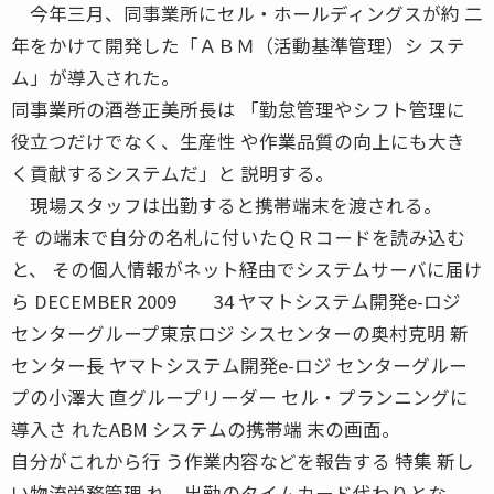
今年三月、同事業所にセル・ホールディングスが約 二
年をかけて開発した「ＡＢＭ（活動基準管理）シ ステ
ム」が導入された。
同事業所の酒巻正美所長は 「勤怠管理やシフト管理に
役立つだけでなく、生産性 や作業品質の向上にも大き
く貢献するシステムだ」と 説明する。
現場スタッフは出勤すると携帯端末を渡される。
そ の端末で自分の名札に付いたＱＲコードを読み込む
と、 その個人情報がネット経由でシステムサーバに届け
ら DECEMBER 2009 34 ヤマトシステム開発e-ロジ
センターグループ東京ロジ シスセンターの奥村克明 新
センター長 ヤマトシステム開発e-ロジ センターグルー
プの小澤大 直グループリーダー セル・プランニングに
導入さ れたABM システムの携帯端 末の画面。
自分がこれから行 う作業内容などを報告する 特集 新し
い物流労務管理 れ、出勤のタイムカード代わりとな