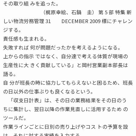
その取り組 みを追った。
（梶原幸絵、石鍋 圭） 第 5 部 特集 新
しい物流労務管理 31 DECEMBER 2009 標にチャレン
ジする。
責任感も生まれる。
失敗すれば 何が問題だったかを考えるようになる。
上からの指示 ではなく、自分達で考える体質が現場の
生産性に大 きく貢献している」と岡村営業副本部長は
語る。
自 分が班長の時に協力してもらえないと困るため、班長
の日以外の仕事ぶりも良くなるという。
「収支日計表」は、その日の業務結果をその日のう
ちに集計し、翌日以降の作業見直しに活用するため の
ツールだ。
作業ラインごとに日別の売り上げやコス トの予算を設
け、それに対する実績を入力する。