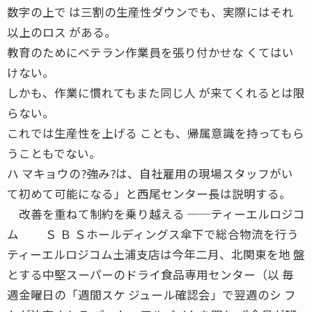
数字の上で は三割の生産性ダウンでも、実際にはそれ
以上のロス がある。
教育のためにベテラン作業員を張り付かせな くてはい
けない。
しかも、作業に慣れてもまた同じ人 が来てくれるとは限
らない。
これでは生産性を上げる ことも、帰属意識を持ってもら
うこともでない。
ハ マキョウの?強み?は、自社雇用の現場スタッフがい
て初めて可能になる」と西尾センター長は説明する。
改善を重ねて制約を乗り越える ──ティーエルロジコ
ム Ｓ Ｂ Ｓホールディングス傘下で総合物流を行う
ティーエルロジコム土浦支店は今年二月、北関東を地 盤
とする中堅スーパーのドライ食品専用センター（以 毎
週金曜日の「週間スケ ジュール確認会」で翌週のシ フ