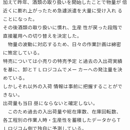
加えて昨年、酒類の取り扱いを開始したことで物量が 倍
近くに膨れ上がったため急遽派遣を大量に受け入れ る
ことになった。
その後酒類の取り扱いに慣れ、生産 性が戻った段階で
直接雇用への切り替えを決定した。
物量の波動に対応するため、日々の作業計画は綿密
に策定している。
特売については小売りの特売予定 と過去の入出荷実績
を基に、卸とＴＬロジコムでメー カーへの発注量を決
めている。
しかしそれ以外の入荷 情報は事前に把握することがで
きない。
出荷量も当日 昼にならないと確定しない。
このため過去の入出荷量や総在庫数、在庫回転数、
各工程別の作業人時・生産性を蓄積したデータからＴ
Ｌロジコム側で独自に予測している。