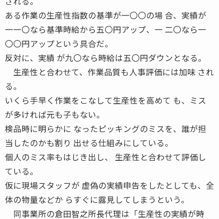
される。
ある作業の生産性指数の基準が一〇〇の場 合、実績が
一一〇なら基準時給から五〇円アップ、一 二〇なら一
〇〇円アップという具合だ。
反対に、実績 が九〇なら時給は五〇円ダウンとなる。
生産性と合わせて、作業品質も人事評価には加味 され
る。
いくら手早く作業をこなして生産性を高めて も、ミス
が多ければ元も子もない。
検品時に明らかに なったピッキングのミスを、誰が担
当したのかも割り 出せる仕組みにしている。
個人のミス率もはじき出し、 生産性と合わせて評価し
ている。
仮に現場スタッフが 虚偽の実績申告をしたとしても、全
体の物量などか らすぐに露見してしまうという。
同事業所の倉田智之所長代理は「生産性の実績が時