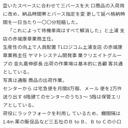
空いたスペースに合わせて三バースを大 口商品の入荷用
に改め、納品時間帯とバース指定を変 更して延べ格納時
間を一日当たり一〇〇分短縮した。
「これによって待機車両はすべて解消した」と土浦 支
店の赤城康章業務主任。
生産性の向上で人員配置 TLロジコム土浦支店 の赤城康
章業務主任 ヤマトシステム開発事 業クリエイトグルー
プの 金丸嘉伸部長 出荷の作業場は基本的に各顧 客共通
としている。
写真は通販 商品の出荷作業。
センターから は宅急便を月間8万個、メール 便を2万件
送り出す 6階建てのセンターのうち3 〜 5階は保管エリ
アとしている。
荷役にラックフォークを利用し ているため、棚間隔は
1.4m 薬の販促品など三五社のＢ to Ｂ、Ｂ to Ｃの小口