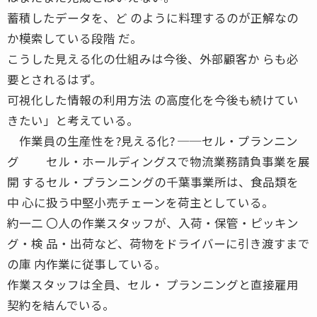
蓄積したデータを、ど のように料理するのが正解なの
か模索している段階 だ。
こうした見える化の仕組みは今後、外部顧客か らも必
要とされるはず。
可視化した情報の利用方法 の高度化を今後も続けてい
きたい」と考えている。
作業員の生産性を?見える化? ──セル・プランニン
グ セル・ホールディングスで物流業務請負事業を展
開 するセル・プランニングの千葉事業所は、食品類を
中 心に扱う中堅小売チェーンを荷主としている。
約一二 〇人の作業スタッフが、入荷・保管・ピッキン
グ・検 品・出荷など、荷物をドライバーに引き渡すまで
の庫 内作業に従事している。
作業スタッフは全員、セル・ プランニングと直接雇用
契約を結んでいる。