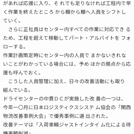
があれば応援に入り、そ れでも足りなければ工程内で早
く作業を終えたところ から棚から棚へ人員をシフトし
ていく。
さらに正社員はセンター内すべての作業に対応でき る
ため、工程を超えて移動してパート・アルバイトを フォ
ローする。
作業計画策定時にセンター内の人員で まかないきれな
いことがわかっている場合には、予め ほかの拠点から応
援も呼んでおく。
こうした人員管理に加え、日々の改善活動にも取り
組んでいる。
ドライセンターの中貫ＤＣが実施した改 善の一つは、
今年一〇月に日本ロジスティクスシステ ム協会の「関西
物流改善事例大会」で優秀事例に選 出された。
改善テーマは「入荷車輌ジャストインタイ ム化による待
機車輌削減」。