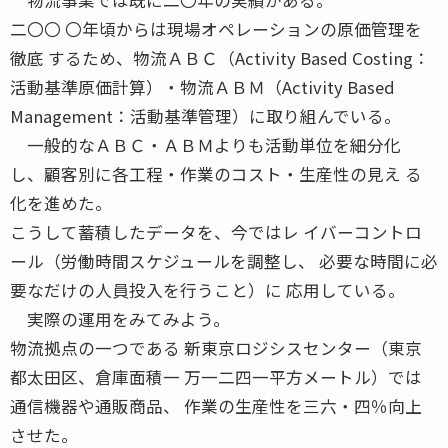
二〇〇 〇年頃からは現場オペレーションの原価管理を
徹底 するため、物流ＡＢＣ（Activity Based Costing：
活動基準原価計算）・物流ＡＢＭ（Activity Based
Management：活動基準管理）に取り組んでいる。
一般的なＡＢＣ・ＡＢＭよりも活動単位を細分化
し、顧客別に各工程・作業のコスト・生産性の見え る
化を進めた。
こうして蓄積したデータを、今ではレ イバーコントロ
ール（労働時間スケジュールを調整し、 必要な時間に必
要なだけの人員投入を行うこと）に 応用している。
実際の運用をみてみよう。
物流拠点の一つである 新東京ロジシスセンター（東京
都太田区、倉庫面積一 万一二四一平方メートル）では
通信機器や通販商品、 作業の生産性を三六・四％向上
させた。