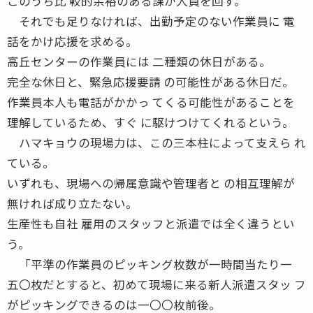
このうち比 較的余裕のある課が人員を回す。
それでも足りなければ、出勤予定のない作業員に 電
話をかけ応援を求める。
高丘センターの作業員には 二種類の休日がある。
完全な休日と、緊急応援要請 の可能性がある休日だ。
作業員本人も電話がかかっ てくる可能性があることを
理解しているため、すぐ に駆けつけてくれるという。
ハマキョウの現場力は、この三本柱によって支えら れ
ている。
いずれも、現場への帰属意識や管理者と の相互理解が
無ければ成り立たない。
生産性も自社 雇用のスタッフと派遣では全く違うとい
う。
「平準の作業員のピッキング枚数が一時間当たり一
五〇枚だとすると、初めて現場に来る新人派遣スタッ フ
がピッキングできるのは一〇〇枚前後。