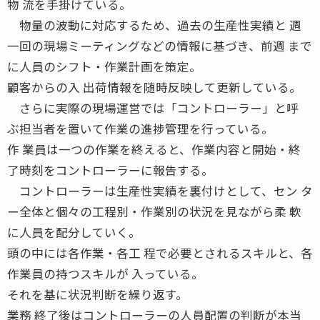
物 流を手掛けている。
物量の波動に対応するため、過去の生産性実績と 週
一回の現場ミーティングなどの情報に基づき、前週 まで
に人員のシフト・作業計画を策定。
顧客からの入 出荷情報を随時反映して更新している。
さらに実際の現場運営では「コントローラー」と呼
ぶ担当者を置いて作業の進捗管理を行っている。
作 業員は一つの作業を終えると、作業内容と開始・終
了時刻をコントローラーに報告する。
コントローラーは生産性実績を裏付けとして、セン タ
ー全体と個々の工程別・作業別の状況を見ながら柔 軟
に人員を配分していく。
頭の中には各作業・各工 程で必要とされるスキルと、各
作業員の持つスキルが 入っている。
それを基に状況判断を繰り返す。
業務 終了後はコントローラーの人員配置の判断が本当