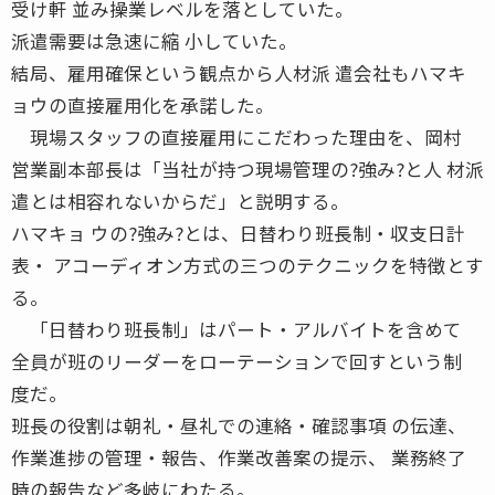
受け軒 並み操業レベルを落としていた。
派遣需要は急速に縮 小していた。
結局、雇用確保という観点から人材派 遣会社もハマキ
ョウの直接雇用化を承諾した。
現場スタッフの直接雇用にこだわった理由を、岡村
営業副本部長は「当社が持つ現場管理の?強み?と人 材派
遣とは相容れないからだ」と説明する。
ハマキョ ウの?強み?とは、日替わり班長制・収支日計
表・ アコーディオン方式の三つのテクニックを特徴とす
る。
「日替わり班長制」はパート・アルバイトを含めて
全員が班のリーダーをローテーションで回すという制
度だ。
班長の役割は朝礼・昼礼での連絡・確認事項 の伝達、
作業進捗の管理・報告、作業改善案の提示、 業務終了
時の報告など多岐にわたる。