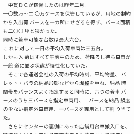
中貫ＤＣが稼働したのは昨年二月。
一〇数万〜二 〇万ケースを保管しているが、用地の制約
から入出荷 バースを一カ所にせざるを得ず、バース面積
も二〇〇 坪と狭かった。
同時に着車可能な台数は最大六台。
こ れに対して一日の平均入荷車両は三五台。
しかも入 荷はすべて午前中のため、荷降ろし待ち車両が
一般 道に並ぶ状態が慢性化していた。
そこで各運送会社の入荷の平均時刻、平均物量、 パ
レット・バラの納品形態などから調整を重ね、納品 時
間帯をバランスよく指定すると同時に、六つの着車 バ
ースのうち三バースを指定車両用、二バースを納品 頻度
の少ない指定外車両用、一バースを両用として割 り当て
た。
さらにセンターの裏側にあった店舗用台車搬入口を、