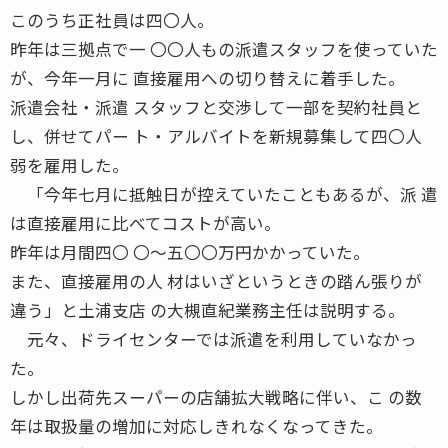
このうち正社員は四〇人。
昨年は三拠点で一 〇〇人もの派遣スタッフを使っていた
が、今年一月に 直接雇用への切り替えに着手した。
派遣会社・派遣 スタッフと交渉して一部を契約社員と
し、併せてパー ト・アルバイトを新規募集して四〇人
弱を雇用した。
「今年七月に抵触日が控えていたこともあるが、派 遣
は直接雇用に比べてコストが高い。
昨年は月間四〇 〇〜五〇〇万円かかっていた。
また、直接雇用の人 材はいざというときの踏ん張りが
違う」と土浦支店 の大槻直紀業務主任は説明する。
元々、ドライセンターでは派遣を利用していなかっ
た。
しかし出荷先スーパーの店舗拡大戦略に伴い、こ の数
年は取扱量の増加に対応しきれなくなってきた。