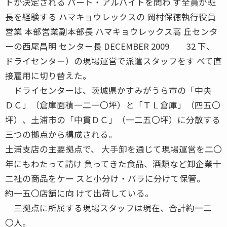
トが決定される パート・アルバイトを問わ ず全員が班
長を経験する ハマキョウレックスの 岡村保徳執行役員
営業 本部営業副本部長 ハマキョウレックス高 丘センタ
ーの西尾昌明 センター長 DECEMBER 2009 32 下、
ドライセンター）の現場運営で派遣スタッフをす べて直
接雇用に切り替えた。
ドライセンターは、茨城県かすみがうら市の「中央
ＤＣ」（倉庫面積一二一〇坪）と「ＴＬ倉庫」（四五〇
坪）、土浦市の「中貫ＤＣ」（一二五〇坪）に分散する
三つの拠点から構成される。
土浦支店の主要拠点で、 大手卸を通じて現場運営を二〇
年にもわたって請け 負ってきた食品、酒類など卸企業十
二社の商品をケー スと小分け・バラに分けて保管。
約一五〇店舗に向 けて出荷している。
三拠点に所属する現場スタッフは現在、合計約一二
〇人。