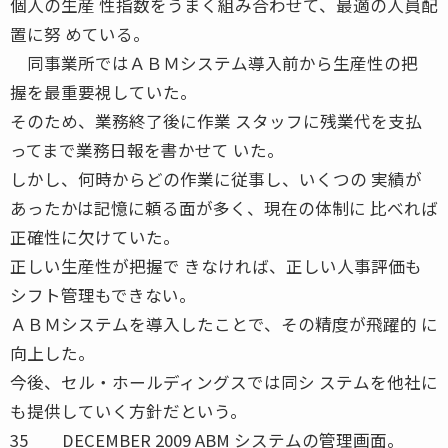
個人の生産 性指数をうまく組み合わせて、最適の人員配
置に努 めている。
同事業所ではＡＢＭシステム導入前から生産性の把
握を最重要視していた。
そのため、業務終了後に作業 スタッフに残業代を支払
ってまで業務日報を書かせて いた。
しかし、何時からどの作業に従事し、いくつの 実績が
あったかは記憶に頼る面が多く、現在の体制に 比べれば
正確性に欠けていた。
正しい生産性が把握で きなければ、正しい人事評価も
シフト管理もできない。
ＡＢＭシステムを導入したことで、その精度が飛躍的 に
向上した。
今後、セル・ホールディングスでは同シ ステムを他社に
も提供していく方針だという。
35 DECEMBER 2009 ABM システムの管理画面。