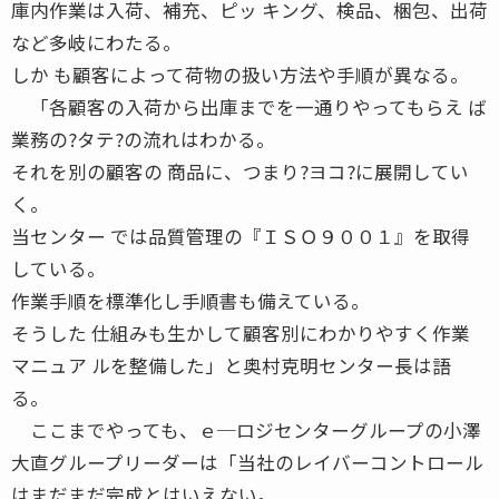
庫内作業は入荷、補充、ピッ キング、検品、梱包、出荷
など多岐にわたる。
しか も顧客によって荷物の扱い方法や手順が異なる。
「各顧客の入荷から出庫までを一通りやってもらえ ば
業務の?タテ?の流れはわかる。
それを別の顧客の 商品に、つまり?ヨコ?に展開してい
く。
当センター では品質管理の『ＩＳＯ９００１』を取得
している。
作業手順を標準化し手順書も備えている。
そうした 仕組みも生かして顧客別にわかりやすく作業
マニュア ルを整備した」と奥村克明センター長は語
る。
ここまでやっても、ｅ─ロジセンターグループの小澤
大直グループリーダーは「当社のレイバーコントロール
はまだまだ完成とはいえない。