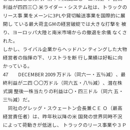
利益が四四三〇 米ライダー・システム社は、トラックの
リース事 業をメーンに3PLや貸切輸送事業を国際的に展
開し ている最大荷主GMの経営破綻では大きな打撃を 被
り、ヨーロッパ大陸と南米市場からの撤退を余儀 なくさ
れた。
しかし、ライバル企業からヘッドハン ティングした大物
経営者の指揮の下、リストラを断 行し業績は好転に向
かっている。
47 DECEMBER 2009 万ドル（同六一・五％減）、最
終利益が二四 〇〇万ドル（同六五・八％減）、潜在株
式調 整後一株当たりの利益は〇・四三ドル（同六 五・
三％減）だ。
同社のグレッグ・スウェートン会長兼ＣＥ Ｏ（最高
経営責任者）は、昨年秋以降の米 国発の世界同時不況
によって荷動きが低迷し、 トラックのリース事業や３Ｐ