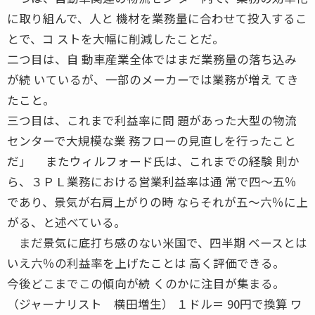
に取り組んで、人と 機材を業務量に合わせて投入するこ
とで、コ ストを大幅に削減したことだ。
二つ目は、自 動車産業全体ではまだ業務量の落ち込み
が続 いているが、一部のメーカーでは業務が増え てき
たこと。
三つ目は、これまで利益率に問 題があった大型の物流
センターで大規模な業 務フローの見直しを行ったこと
だ」 またウィルフォード氏は、これまでの経験 則か
ら、３ＰＬ業務における営業利益率は通 常で四〜五％
であり、景気が右肩上がりの時 ならそれが五〜六％に上
がる、と述べている。
まだ景気に底打ち感のない米国で、四半期 ベースとは
いえ六％の利益率を上げたことは 高く評価できる。
今後どこまでこの傾向が続 くのかに注目が集まる。
（ジャーナリスト 横田増生） １ドル＝ 90円で換算 ワ