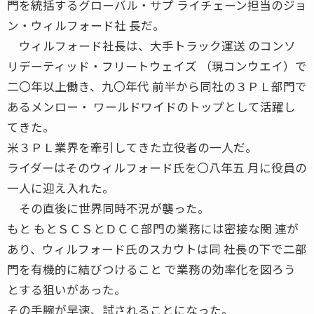
門を統括するグローバル・サプ ライチェーン担当のジョ
ン・ウィルフォード社 長だ。
ウィルフォード社長は、大手トラック運送 のコンソ
リデーティッド・フリートウェイズ （現コンウエイ）で
二〇年以上働き、九〇年代 前半から同社の３ＰＬ部門で
あるメンロー・ ワールドワイドのトップとして活躍し
てきた。
米３ＰＬ業界を牽引してきた立役者の一人だ。
ライダーはそのウィルフォード氏を〇八年五 月に役員の
一人に迎え入れた。
その直後に世界同時不況が襲った。
もと もとＳＣＳとＤＣＣ部門の業務には密接な関 連が
あり、ウィルフォード氏のスカウトは同 社長の下で二部
門を有機的に結びつけること で業務の効率化を図ろう
とする狙いがあった。
その手腕が早速、試されることになった。