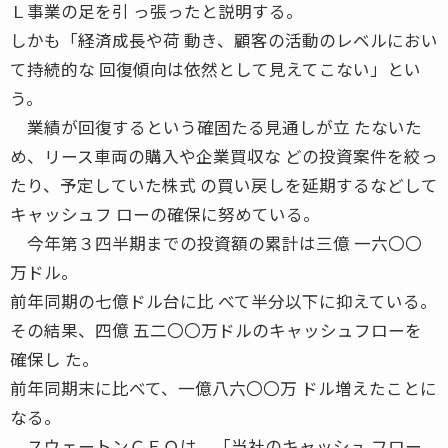
Ｌ事業の足を引 っ張ったと説明する。
しかも「経済成長や荷 動き、顧客の活動のレベルにおい
て持続的な 回復傾向は依然として見えてこない」とい
う。
業績が回復するという確固たる見通しが立 たないた
め、リース車両の購入や企業買収な どの投資案件を絞っ
たり、予定していた株式 の買い戻しを延期するなどして
キャッシュフ ローの確保に努めている。
今年第３四半期までの投資額の累計は三億 一六〇〇
万ドル。
前年同期の七億ドル台に比 べて半分以下に抑えている。
その結果、四億 五二〇〇万ドルのキャッシュフローを
確保し た。
前年同期末に比べて、一億八六〇〇万 ドル増えたことに
なる。
スウェートンＣＥＯは、「当社のキャッシュ フロー