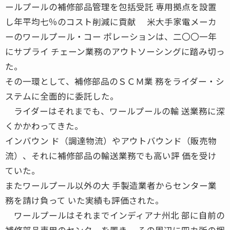
ールプールの補修部品管理を包括受託 専用拠点を設置
し年平均七％のコスト削減に貢献 米大手家電メーカ
ーのワールプール・コー ポレーションは、二〇〇一年
にサプライ チェーン業務のアウトソーシングに踏み切っ
た。
その一環として、補修部品のＳＣＭ業 務をライダー・シ
ステムに全面的に委託した。
ライダーはそれまでも、ワールプールの輸 送業務に深
くかかわってきた。
インバウン ド（調達物流）やアウトバウンド（販売物
流）、それに補修部品の輸送業務でも高い評 価を受け
ていた。
またワールプール以外の大 手製造業者からセンター業
務を請け負って いた実績も評価された。
ワールプールはそれまでインディアナ州北 部に自前の
補修部品専用のセンターを置き、 その周辺に四カ所の梱