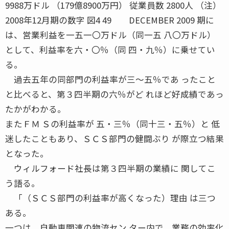
9988万ドル （179億8900万円） 従業員数 2800人 （注）
2008年12月期の数字 図4 49 DECEMBER 2009 期に
は、営業利益を一五一〇万ドル（同一五 八〇万ドル）
として、利益率を六・〇％（同 四・九％）に乗せてい
る。
過去五年の同部門の利益率が三〜五％であ ったこと
と比べると、第３四半期の六％がど れほど好成績であっ
たかがわかる。
またＦＭ Ｓの利益率が 五・三％（同十三・五％）と 低
迷したこともあり、ＳＣＳ部門の健闘ぶり が際立つ結果
となった。
ウィルフォード社長は第３四半期の業績に 関してこ
う語る。
「（ＳＣＳ部門の利益率が高くなった）理由 は三つ
ある。
一つは、自動車関連の物流セン ター内で、業務の効率化