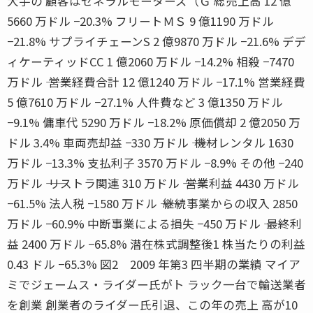
大手の 顧客はゼネラルモーターズ（Ｇ 総売上高 12 億
5660 万ドル −20.3% フリートＭＳ 9 億1190 万ドル
−21.8% サプライチェーンS 2 億9870 万ドル −21.6% デデ
ィケーティッドCC 1 億2060 万ドル −14.2% 相殺 −7470
万ドル ―― 営業経費合計 12 億1240 万ドル −17.1% 営業経費
5 億7610 万ドル −27.1% 人件費など 3 億1350 万ドル
−9.1% 傭車代 5290 万ドル −18.2% 原価償却 2 億2050 万
ドル 3.4% 車両売却益 −330 万ドル ―― 機材レンタル 1630
万ドル −13.3% 支払利子 3570 万ドル −8.9% その他 −240
万ドル ―― リストラ関連 310 万ドル ―― 営業利益 4430 万ドル
−61.5% 法人税 −1580 万ドル ―― 継続事業からの収入 2850
万ドル −60.9% 中断事業による損失 −450 万ドル ―― 最終利
益 2400 万ドル −65.8% 潜在株式調整後1 株当たりの利益
0.43 ドル −65.3% 図2 2009 年第3 四半期の業績 マイア
ミでジェームス・ライダー氏がト ラック一台で輸送業者
を創業 創業者のライダー氏引退、この年の売上 高が10