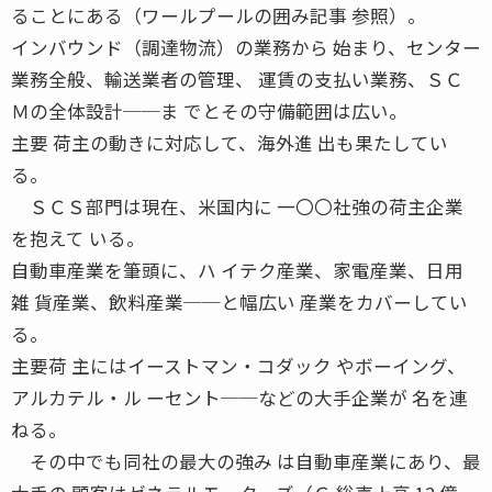
ることにある（ワールプールの囲み記事 参照）。
インバウンド（調達物流）の業務から 始まり、センター
業務全般、輸送業者の管理、 運賃の支払い業務、ＳＣ
Ｍの全体設計──ま でとその守備範囲は広い。
主要 荷主の動きに対応して、海外進 出も果たしてい
る。
ＳＣＳ部門は現在、米国内に 一〇〇社強の荷主企業
を抱えて いる。
自動車産業を筆頭に、ハ イテク産業、家電産業、日用
雑 貨産業、飲料産業──と幅広い 産業をカバーしてい
る。
主要荷 主にはイーストマン・コダック やボーイング、
アルカテル・ル ーセント──などの大手企業が 名を連
ねる。
その中でも同社の最大の強み は自動車産業にあり、最