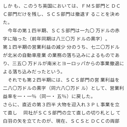
しか も、このうち英国においては、ＦＭＳ部門と ＤＣ
Ｃ部門だけを残し、ＳＣＳ部門は撤退す ることを決め
た。
今年の第１四半期、ＳＣＳ部門は一九〇 万ドルの赤
字に陥った（前年同期は八三〇万 ドルの黒字）。
第１四半期の営業利益の減少 分のうち、七二〇万ドル
が北米の自動車産業 の業務の落ち込みによるものであ
り、三五〇 万ドルが南米とヨーロッパからの事業撤退に
よる落ち込みだったという。
それでも第２四半期には、ＳＣＳ部門の営 業利益を
二八〇万ドルの黒字（同六八〇万ド ル）として、営業利
益率を一・一％（同一・ 五％）に戻した。
さらに、直近の第３四半 大物を迎入れ３ＰＬ事業を立
て直し 同社がＳＣＳ部門の立て直しの切り札とし て
白羽の矢を立てたのが、現在、ＳＣＳと ＤＣＣの両部