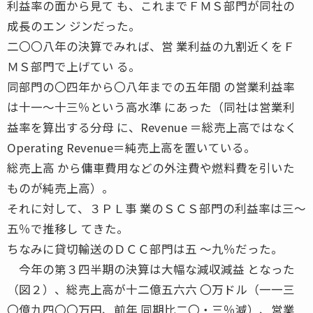
利益率の面から見て も、これまでＦＭＳ部門が同社の
成長のエン ジンだった。
二〇〇八年の決算でみれば、営 業利益の九割近くをＦ
ＭＳ部門で上げてい る。
同部門の〇四年から〇八年までの五年間 の営業利益率
は十一〜十三％という高水準 にあった（同社は営業利
益率を算出する分母 に、Revenue ＝総売上高ではなく
Operating Revenue＝純売上高を置いている。
総売上高 から傭車費用などの外注費や燃料費を引いた
ものが純売上高）。
それに対して、３ＰＬ事 業のＳＣＳ部門の利益率は三〜
五％で推移し てきた。
ちなみに貸切輸送のＤＣＣ部門は五 〜九％だった。
今年の第３四半期の決算は大幅な減収減益 となった
（図２）、総売上高が十二億五六六 〇万ドル（一一三
〇億九四〇〇万円、前年 同期比二〇・三％減）、営業