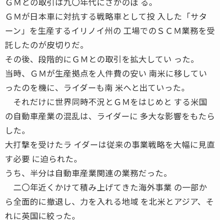
ＧＭとの取引は九〇年代にさかのぼ る。
ＧＭが日本車に対抗する戦略車として投 入した「サタ
ーン」を生産するイリノイ州の 工場でのＳＣＭ業務を受
託したのが皮切りだ。
その後、段階的にＧＭとの取引を拡大してい った。
当時、ＧＭが生産拠点を人件費の安い 南米に移してい
ったのを機に、ライダーも南 米へと出ていった。
それだけに世界同時不況とＧＭをはじめと する米国
の自動車産業の混乱は、ライダーに 多大な影響をもたら
した。
大打撃を受けたラ イダーは従来の事業戦略を大幅に見直
す必要 に迫られた。
うち、半分は自動車産業関連の業務だった。
二〇年近くかけて積み上げてきた海外事業 の一部か
ら全面的に撤退し、力を入れる地域 を北米とアジア、そ
れに英国に絞った。