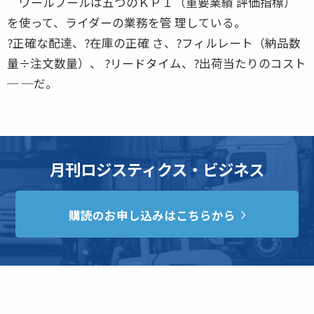
ワールプールは五つのＫＰＩ（重要業績 評価指標）
を使って、ライダーの業務を管 理している。
?正確な配達、?在庫の正確 さ、?フィルレート（納品数
量÷注文数量）、 ?リードタイム、?出荷当たりのコスト
─ ─だ。
月刊ロジスティクス・ビジネス
購読のお申し込みはこちらから