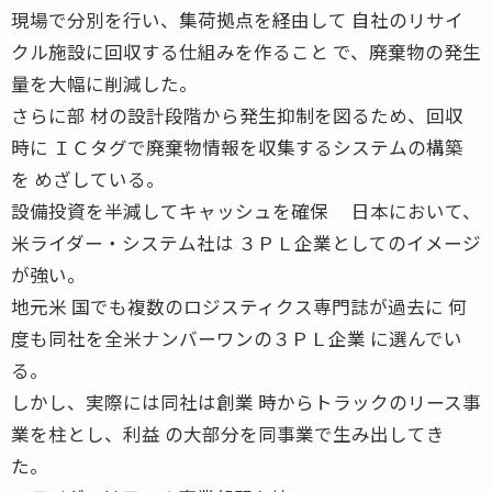
現場で分別を行い、集荷拠点を経由して 自社のリサイ
クル施設に回収する仕組みを作ること で、廃棄物の発生
量を大幅に削減した。
さらに部 材の設計段階から発生抑制を図るため、回収
時に ＩＣタグで廃棄物情報を収集するシステムの構築
を めざしている。
設備投資を半減してキャッシュを確保 日本において、
米ライダー・システム社は ３ＰＬ企業としてのイメージ
が強い。
地元米 国でも複数のロジスティクス専門誌が過去に 何
度も同社を全米ナンバーワンの３ＰＬ企業 に選んでい
る。
しかし、実際には同社は創業 時からトラックのリース事
業を柱とし、利益 の大部分を同事業で生み出してき
た。