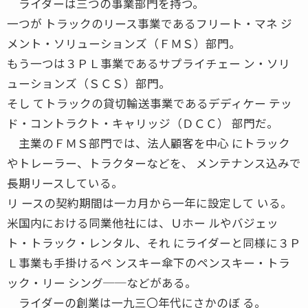
ライダーは三つの事業部門を持つ。
一つが トラックのリース事業であるフリート・マネ ジ
メント・ソリューションズ（ＦＭＳ）部門。
もう一つは３ＰＬ事業であるサプライチェー ン・ソリ
ューションズ（ＳＣＳ）部門。
そし てトラックの貸切輸送事業であるデディケー テッ
ド・コントラクト・キャリッジ（ＤＣＣ） 部門だ。
主業のＦＭＳ部門では、法人顧客を中心 にトラック
やトレーラー、トラクターなどを、 メンテナンス込みで
長期リースしている。
リ ースの契約期間は一カ月から一年に設定して いる。
米国内における同業他社には、Ｕホー ルやバジェッ
ト・トラック・レンタル、それ にライダーと同様に３Ｐ
Ｌ事業も手掛けるペ ンスキー傘下のペンスキー・トラ
ック・リー シング──などがある。
ライダーの創業は一九三〇年代にさかのぼ る。