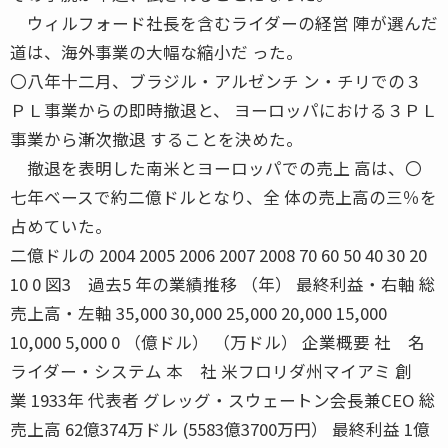
ウィルフォード社長を含むライダーの経営 陣が選んだ
道は、海外事業の大幅な縮小だ った。
〇八年十二月、ブラジル・アルゼンチ ン・チリでの３
ＰＬ事業からの即時撤退と、 ヨーロッパにおける３ＰＬ
事業から漸次撤退 することを決めた。
撤退を表明した南米とヨーロッパでの売上 高は、〇
七年ベースで約二億ドルとなり、全 体の売上高の三％を
占めていた。
二億ドルの 2004 2005 2006 2007 2008 70 60 50 40 30 20
10 0 図3 過去5 年の業績推移 （年） 最終利益・右軸 総
売上高・左軸 35,000 30,000 25,000 20,000 15,000
10,000 5,000 0 （億ドル） （万ドル） 企業概要 社 名
ライダー・システム 本 社 米フロリダ州マイアミ 創
業 1933年 代表者 グレッグ・スウェートン会長兼CEO 総
売上高 62億374万ドル (5583億3700万円） 最終利益 1億