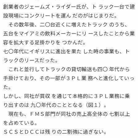
創業者のジェームズ・ライダー氏が、ト ラック一台で建
設現場にコンクリートを運ん だのがはじまりだ。
その数年後、二〇台近くに増えたトラック のうち、
五台をマイアミの飲料メーカーにリ ースしたことから業
容を拡大する足掛かりを つかんだ。
七〇年代にイギリスに進出を果た した時の事業も、ト
ラックのリースだった。
これと並行してトラックの貸切輸送も四〇 年代から
手掛けており、その一部が３ＰＬ業 務へと進化していっ
た。
しかし、同社が買収 を通じて本格的に３ＰＬ業務に乗
り出すのは 九〇年代のこととなる（図１）。
現在も、ＦＭＳ部門が同社の売上高全体の 七割以上
を占めている。
ＳＣＳとＤＣＣは残 りの二割強に過ぎない。