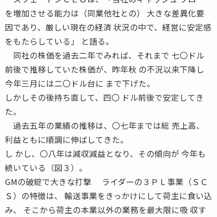
を増加させる能力は（同業他社との） 大きな差異化要
因であり、厳しい現在の経済 状況の中で、経営に安定感
をもたらしている」 と語る。
同社の株価を過去二年でみれば、それまで 七〇ドル
前後で推移していた株価が、昨年秋 の不況以来下降し
今年三月には二〇ドル台に まで下げた。
しかしその後持ち直して、四〇 ドル前後で安定してき
た。
過去五年の業績の推移は、〇七年までは総 売上高、
利益ともに順調に伸ばしてきた。
し かし、〇八年は減収減益となり、その傾向が 今年も
続いている（図３）。
GMの破綻で大きな打撃 ライダーの３ＰＬ事業（ＳＣ
Ｓ）の特徴は、 輸送事業をきっかけにして荷主に食い込
み、 そこから荷主の本業以外の業務を最大限に吸 収す