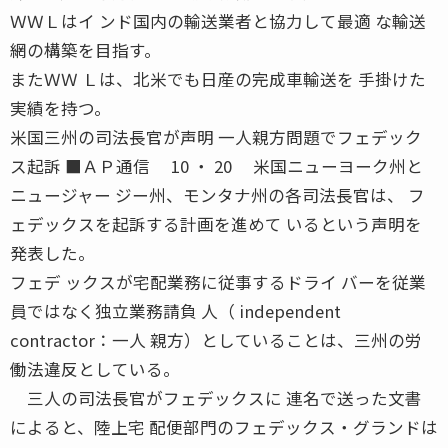
ＷＷＬはイ ンド国内の輸送業者と協力して最適 な輸送
網の構築を目指す。
またＷＷ Ｌは、北米でも日産の完成車輸送を 手掛けた
実績を持つ。
米国三州の司法長官が声明 一人親方問題でフェデック
ス起訴 ■ＡＰ通信 10 ・ 20 米国ニューヨーク州と
ニュージャー ジー州、モンタナ州の各司法長官は、 フ
ェデックスを起訴する計画を進めて いるという声明を
発表した。
フェデ ックスが宅配業務に従事するドライ バーを従業
員ではなく独立業務請負 人（ independent
contractor：一人 親方）としていることは、三州の労
働法違反としている。
三人の司法長官がフェデックスに 連名で送った文書
によると、陸上宅 配便部門のフェデックス・グランドは