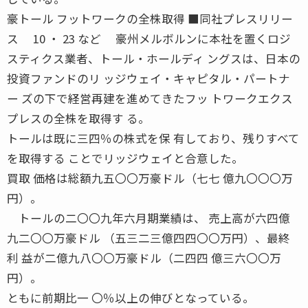
豪トール フットワークの全株取得 ■同社プレスリリー
ス 10 ・ 23 など 豪州メルボルンに本社を置くロジ
スティクス業者、トール・ホールディ ングスは、日本の
投資ファンドのリ ッジウェイ・キャピタル・パートナ
ー ズの下で経営再建を進めてきたフッ トワークエクス
プレスの全株を取得す る。
トールは既に三四％の株式を保 有しており、残りすべて
を取得する ことでリッジウェイと合意した。
買取 価格は総額九五〇〇万豪ドル（七七 億九〇〇〇万
円）。
トールの二〇〇九年六月期業績は、 売上高が六四億
九二〇〇万豪ドル （五三二三億四四〇〇万円）、最終
利 益が二億九八〇〇万豪ドル（二四四 億三六〇〇万
円）。
ともに前期比一 〇％以上の伸びとなっている。