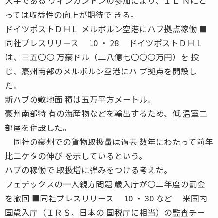
大手である ウィンカントンの参加により、ＩＬ Ｎにと
っては収益性の向上が期待で きる。
ドイツポストＤＨＬ メルボルン空港にハブ拠点稼働 ■
同社プレスリリース 10 ・ 28 ドイツポストＤＨＬ
は、三五〇〇 万豪ドル（二八億七〇〇〇万円）を 投
じ、豪州南部のメルボルン空港にハ ブ拠点を開設し
た。
新ハブの敷地面 積は五万平方メートル。
豪州南部特 有の海産物などを輸出するため、低 温室二
部屋を併設した。
同社の豪州での貨物取扱量は過去 数年にわたって前年
比二ケタの伸び を示しているという。
ハブの稼働で 取扱増に弾みをつける考えだ。
フェデックスの一人親方問題 歳入庁が〇二年度の罰金
を撤回 ■同社プレスリリース 10 ・ 30 など 米国内
国歳入庁（ＩＲＳ、日本の 国税庁に相当）の監査チー