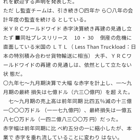
れを歓迎する声明を発表した。
ただ し監査チームは、引き続き〇四年か ら〇八年の会
計年度の監査を続ける としている。
米ＹＲＣワールドワイド 赤字決算続き再建の見通し立
たず ■同社プレスリリース 10 ・ 30 倒産の危機に
直面している米国の ＬＴＬ（ Less Than Truckload：日
本の特別積み合わせ貨物輸送に相当） 大手、ＹＲＣワ
ールドワイドの再建 の見通しは、依然として立たない
状 態だ。
〇九年七〜九月期決算で大幅 な赤字を計上し、一〜九
月期の最終 損失は七億ドル（六三〇億円）を超 えた。
七〜九月期の売上高は前年同期 比四五％減の十三億
一〇〇〇万ドル （一一七九億円）、最終損失は一億五
八七〇万ドル（一四二億八三〇〇万 円）だった。
赤字幅は前年同期に比 べ約五分の一に縮小したが、本
業で 赤字を垂れ流していることに変わり はない。