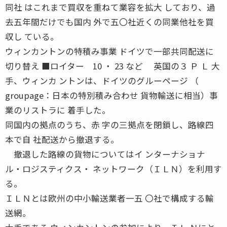
同社 はこれまで買収を重ねて業容を拡大 しており、過
去五年間だけでも国内 外で五〇社近くの同業他社を買
収し ている。
ウィンカントンの特積み事業 ドイツで一部共同配送に
切り替え ■ロイター 10 ・ 23 など 英国の３ Ｐ Ｌ 大
手、ウィンカ ントンは、ドイツのグルーページ （
groupage：日本の特別積み合わせ 貨物輸送に相当）事
業のリストラに 着手した。
同国内の拠点のうち、赤 字の三拠点を閉鎖し、路線四
本で自 社配送から撤退する。
撤退した路線の貨物についてはイ ンターナショナ
ル・ロジスティクス・ ネットワーク（ＩＬＮ）を利用す
る。
ＩＬＮとは欧州の中小輸送業者一五 〇社で構成する輸
送網。