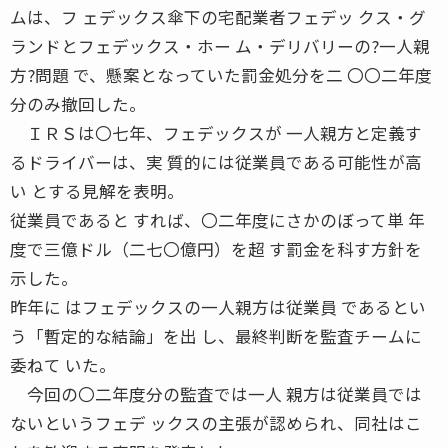
ムは、フ ェデックス傘下の宅配業者フェデッ クス・グ
ランドとフェデックス・ホー ム・デリバリーの?一人親
方?問題 で、懸案となっていた罰金処分を二 〇〇二年度
分のみ撤回した。
ＩＲＳは〇七年、フェデックスが 一人親方と定義す
るドライバーは、実 質的には従業員である可能性が高
い とする見解を表明。
従業員であると すれば、〇二年度にさかのぼって単 年
度で三億ドル（二七〇億円）を超 す罰金を科す方針を
示した。
昨年に はフェデックスの一人親方は従業員 であるとい
う「暫定的な結論」を出 し、最終判断を監査チームに
委ねて いた。
今回の〇二年度分の監査では一人 親方は従業員では
ないというフェデ ックスの主張が認められ、同社はこ