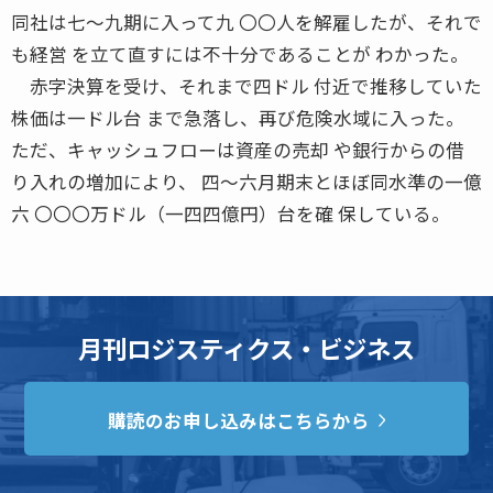
同社は七〜九期に入って九 〇〇人を解雇したが、それで
も経営 を立て直すには不十分であることが わかった。
赤字決算を受け、それまで四ドル 付近で推移していた
株価は一ドル台 まで急落し、再び危険水域に入った。
ただ、キャッシュフローは資産の売却 や銀行からの借
り入れの増加により、 四〜六月期末とほぼ同水準の一億
六 〇〇〇万ドル（一四四億円）台を確 保している。
月刊ロジスティクス・ビジネス
購読のお申し込みはこちらから