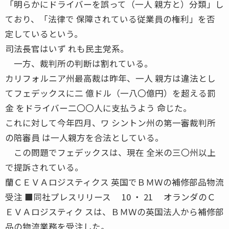
「明らかにドライバーを誤って（一人 親方と）分類」し
ており、「法律で 保障されている従業員の権利」を否
定しているという。
司法長官はいず れも民主党系。
一方、裁判所の判断は割れている。
カリフォルニア州最高裁は昨年、一人 親方は違法とし
てフェデックスに二 億ドル（一八〇億円）を超える罰
金 をドライバー二〇〇人に支払うよう 命じた。
これに対して今年四月、ワ シントン州の第一審裁判所
の陪審員 は一人親方を合法としている。
この問題でフェデックスは、現在 全米の三〇州以上
で提訴されている。
蘭ＣＥＶＡロジスティクス 英国でＢＭＷの補修部品物流
受注 ■同社プレスリリース 10 ・ 21 オランダのＣ
ＥＶＡロジスティク スは、ＢＭＷの英国法人から補修部
品の物流業務を受注した。