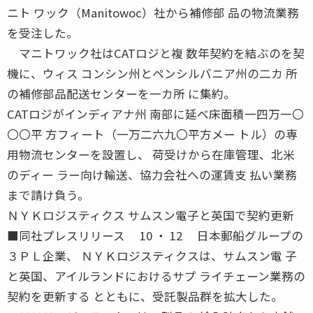
ニト ワック（Manitowoc）社から補修部 品の物流業務
を受注した。
マニトワック社はCATロジと複 数年契約を結ぶのを契
機に、ウィス コンシン州とペンシルバニア州の二カ 所
の補修部品配送センターを一カ所 に集約。
CATロジがインディアナ州 南部に延べ床面積一四万一〇
〇〇平 方フィート（一万二六九〇平方メー トル）の専
用物流センターを設置し、 荷受けから在庫管理、北米
のディー ラー向け輸送、協力会社への運賃支 払い業務
まで請け負う。
ＮＹＫロジスティクス サムスン電子と英国で契約更新
■同社プレスリリース 10 ・ 12 日本郵船グループの
３ＰＬ企業、 ＮＹＫロジスティクスは、サムスン電 子
と英国、アイルランドにおけるサプ ライチェーン業務の
契約を更新する とともに、受託製品群を拡大した。