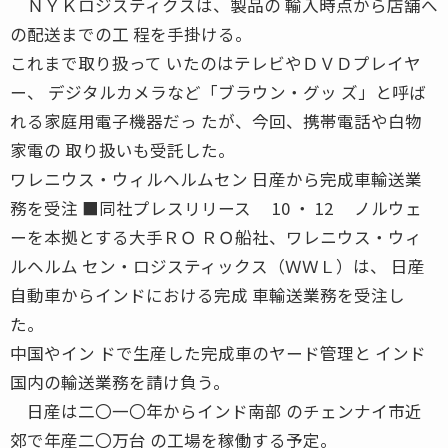
ＮＹＫロジスティクスは、製品の 輸入時点から店舗へ
の配送までの工 程を手掛ける。
これまで取り扱って いたのはテレビやＤＶＤプレイヤ
ー、 デジタルカメラなど「ブラウン・グッ ズ」と呼ば
れる家庭用電子機器だっ たが、今回、携帯電話や白物
家電の 取り扱いも受託した。
ワレニウス・ウィルヘルムセン 日産から完成車輸送業
務を受注 ■同社プレスリリース 10 ・ 12 ノルウェ
ーを本拠とする大手ＲＯ ＲＯ船社、ワレニウス・ウィ
ルヘルム セン・ロジスティックス（ＷＷＬ）は、 日産
自動車からインドにおける完成 車輸送業務を受注し
た。
中国やイン ドで生産した完成車のヤード管理と インド
国内の輸送業務を請け負う。
日産は二〇一〇年からインド南部 のチェンナイ市近
郊で年産二〇万台 の工場を稼働する予定。