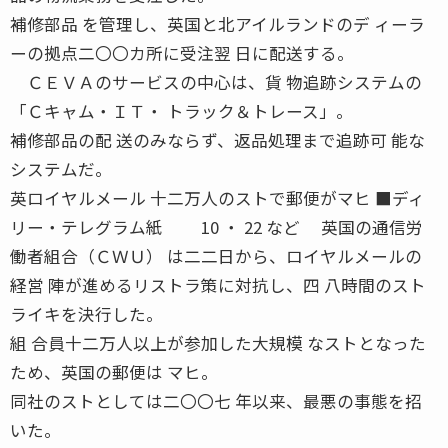
補修部品 を管理し、英国と北アイルランドのデ ィーラ
ーの拠点二〇〇カ所に受注翌 日に配送する。
ＣＥＶＡのサービスの中心は、貨 物追跡システムの
「Ｃキャム・ＩＴ・ トラック＆トレース」。
補修部品の配 送のみならず、返品処理まで追跡可 能な
システムだ。
英ロイヤルメール 十二万人のストで郵便がマヒ ■ディ
リー・テレグラム紙 10 ・ 22 など 英国の通信労
働者組合（ＣＷＵ） は二二日から、ロイヤルメールの
経営 陣が進めるリストラ策に対抗し、四 八時間のスト
ライキを決行した。
組 合員十二万人以上が参加した大規模 なストとなった
ため、英国の郵便は マヒ。
同社のストとしては二〇〇七 年以来、最悪の事態を招
いた。