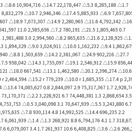
63 △8.6 10,904,716 △14.7 22,178,447 △5.3 8,285,188 △1.7
9 8,832,279 △10.7 2,946,346 △17.4 5,885,933 △6.9 7,657,80
,607 △18.9 7,073,307 △14.9 2,280,965 △11.6 4,792,342 △16
041,597 11.0 2,585,656 △7.2 780,191 △21.5 1,805,465 0.7
 1,981,488 3.0 2,994,560 △8.2 865,635 △21.6 2,128,925 △1
3 1,894,329 △9.0 3,024,911 △10.0 1,162,232 △9.4 1,862,67
,940 △8.8 1,503,659 △14.2 2,381,067 △24.9 902,216 △27.7
7.5 958,042 △14.3 1,755,097 △19.1 2,546,912 △15.9 856,4
,121 △18.0 667,541 △13.1 1,462,580 △20.1 2,396,274 △10.6
 r 2,464,594 △15.2 r 779,239 △10.0 r 1,685,355 △17.4 p 2,3
4 △13.4 74,085,627 0.8 2,844,097 2.9 75,317,367 1.7 2,928,7
 73,170,371 △2.2 3,228,921 6.7 74,448,381 1.3 2,868,654 3.5
74,753,753 △0.5 3,040,098 3.1 70,647,939 △5.5 3,243,880 6.7
8,975,635 △7.8 930,114 4.8 14,992,525 △14.4 696,235 2.2
 6,061,939 △1.4 △1.3 268,921 8.8 6,794,176 4.1 1.7 318,67
.6 6,079,007 3.4 1.7 261,937 10.6 6,408,825 △3.6 △2.6 266,