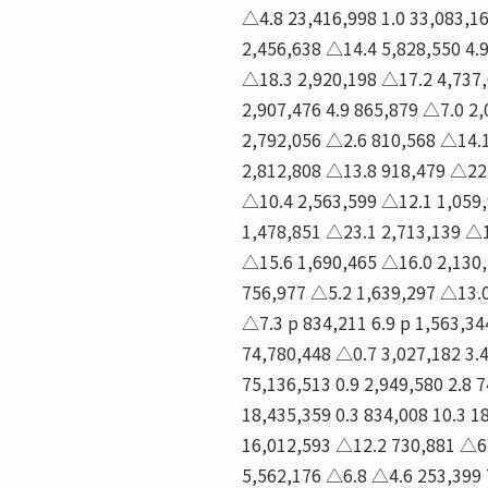
△4.8 23,416,998 1.0 33,083,1
2,456,638 △14.4 5,828,550 4.
△18.3 2,920,198 △17.2 4,737
2,907,476 4.9 865,879 △7.0 2,
2,792,056 △2.6 810,568 △14.1
2,812,808 △13.8 918,479 △22.
△10.4 2,563,599 △12.1 1,059
1,478,851 △23.1 2,713,139 △1
△15.6 1,690,465 △16.0 2,130
756,977 △5.2 1,639,297 △13.0
△7.3 p 834,211 6.9 p 1,563,34
74,780,448 △0.7 3,027,182 3.4
75,136,513 0.9 2,949,580 2.8 
18,435,359 0.3 834,008 10.3 1
16,012,593 △12.2 730,881 △6.7
5,562,176 △6.8 △4.6 253,399 7