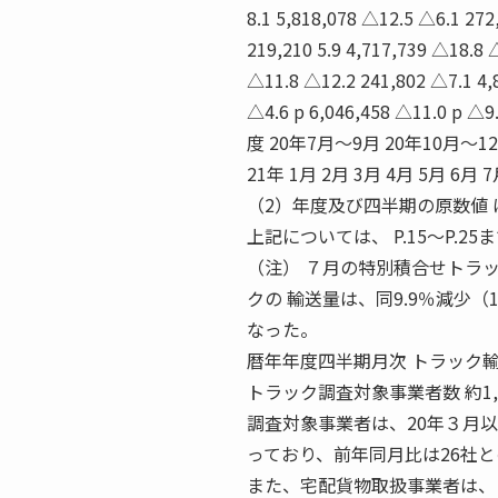
8.1 5,818,078 △12.5 △6.1 272
219,210 5.9 4,717,739 △18.8 
△11.8 △12.2 241,802 △7.1 4,
△4.6 p 6,046,458 △11.0 p 
度 20年7月〜9月 20年10月〜12月
21年 1月 2月 3月 4月 5月 
（2）年度及び四半期の原数値 
上記については、 P.15〜P.2
（注） ７月の特別積合せトラッ
クの 輸送量は、同9.9％減少
なった。
暦年年度四半期月次 トラック
トラック調査対象事業者数 約1
調査対象事業者は、20年３月以前
っており、前年同月比は26社
また、宅配貨物取扱事業者は、 1