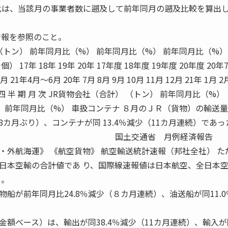
 比は、当該月の事業者数に遡及して前年同月の遡及比較を算出
情報を参照のこと。
（トン） 前年同月比（%） 前年同月比（%） 前年同月比（%）
7年 18年 19年 20年 17年度 18年度 19年度 20年度 20年
 21年4月〜6月 20年 7月 8月 9月 10月 11月 12月 21年 1月 2
年 度 四 半 期 月 次 JR貨物会社（合計） （トン） 前年同月比（%）
） 前年同月比（%） 車扱コンテナ ８月のＪＲ（貨物）の輸送
8カ月ぶり）、コンテナが同 13.4％減少（11カ月連続）であっ
道株式会社 国土交通省 月例経済報告
 《内航・外航海運》 《航空貨物》 航空輸送統計速報（邦社全社） 
日本空輸の合計値であ り、国際線速報値は日本航空、全日本
る。
船が前年同月比24.8％減少（８カ月連続）、油送船が同11.
額ベース）は、輸出が同38.4％減少（11カ月連続）、輸入が