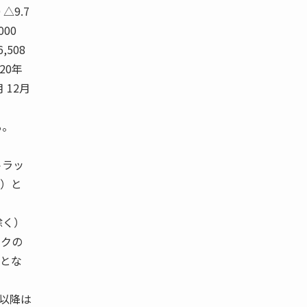
0 △9.7
,000
6,508
 20年
月 12月
る。
トラッ
続）と
除く）
ックの
社とな
月以降は