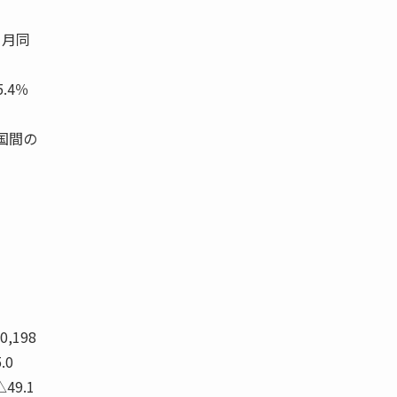
８月同
.4％
国間の
1
90,198
.0
△49.1