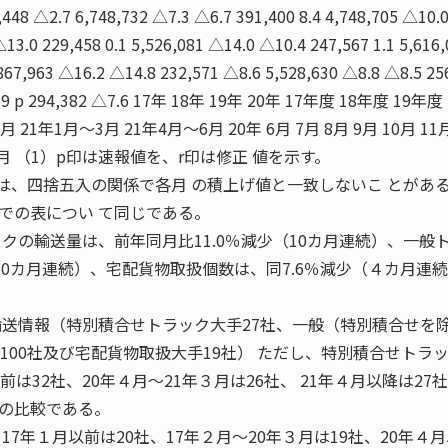
,448 △2.7 6,748,732 △7.3 △6.7 391,400 8.4 4,748,705 △10.
△13.0 229,458 0.1 5,526,081 △14.0 △10.4 247,567 1.1 5,616
867,963 △16.2 △14.8 232,571 △8.6 5,528,630 △8.8 △8.5 25
△9.9 p 294,382 △7.6 17年 18年 19年 20年 17年度 18年度 19年度
 21年1月〜3月 21年4月〜6月 20年 6月 7月 8月 9月 10月 11
6月 7月 （1）p印は速報値を、r印は修正 値を示す。
は、四捨五入の関係で各月 の積上げ値と一致しないこ とがあ
5までの表につい て同じである。
クの輸送量は、前年同月比11.0％減少（10カ月連続）、一般
（10カ月連続）、宅配貨物取扱個数は、同7.6％減少（４カ月連
輸送情報（特別積合せトラック大手27社、一般（特別積合せを
,100社及び宅配貨物取扱大手19社） ただし、特別積合せトラ
は32社、20年４月〜21年３月は26社、 21年４月以降は27
との比較である。
7年１月以前は20社、17年２月〜20年３月は19社、20年４