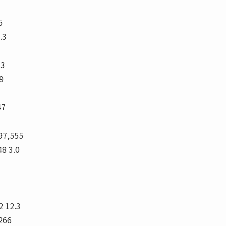
5
.3
.3
9
47
97,555
48 3.0
2 12.3
266