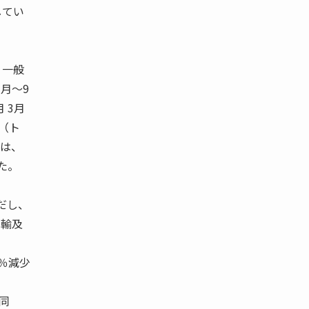
してい
 一般
7月〜9
月 3月
 （ト
量は、
た。
ただし、
空輸及
0％減少
同