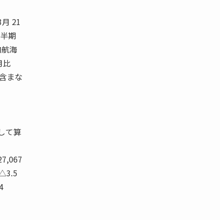
月 21
度四半期
内航海
月比
は含まな
して算
27,067
 △3.5
4