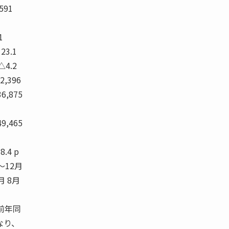
,591
1
 23.1
 △4.2
12,396
36,875
49,465
8.4 p
月〜12月
月 8月
前年同
なり、