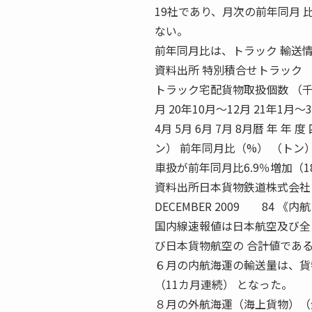
19社であり、月次の前年同月
ない。
前年同月比は、トラック 輸送
資料出所 特別積合せトラック 
トラック宅配貨物取扱個数 （千個） 1
月 20年10月〜12月 21年1月〜3月
4月 5月 6月 7月 8月暦 年 
ン） 前年同月比（%） （トン
車扱が前年同月比6.9％増加（1
資料出所日本貨物鉄
DECEMBER 2009 84
国内線速報値は日本航空及び全
び日本貨物航空の 合計値であ
６月の内航海運の輸送量は、貨物
（11カ月連続） となった。
８月の外航海運（海上貨物）（金