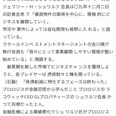
ジェフリー・Ｈ・シュワルツ 会長は〇九年十二月二日
の記者会見 で「優良物件の取得を中心に、積極 的にビ
ジネスを展開していく。
市況や 案件によっては自社開発も視野に入 れる」と語
っている。
ラサールインベ ストメントマネージメントの吉川陽介
執行役員も「我々にとって事業展開 しやすい環境が整い
始めている」と 強調する。
最悪期を脱した市場でビジネスチャ ンスを獲得しよ
うと、各プレイヤーは 虎視眈々と機を窺っている。
（石鍋） 「負債削減に特化するフェーズは終わった」
プロロジスが金融恐慌から学んだこと プロロジスの ラ
コウィッチCEO GLプロパティーズの シュワルツ会長 か
つて同僚だった２人。
金融危機による業績悪化でシュ ワルツ氏がプロロジス