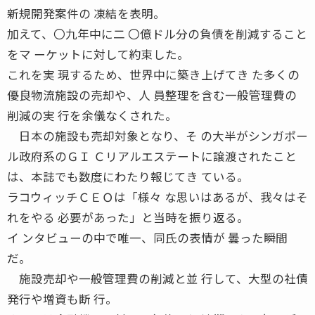
新規開発案件の 凍結を表明。
加えて、〇九年中に二 〇億ドル分の負債を削減すること
をマ ーケットに対して約束した。
これを実 現するため、世界中に築き上げてき た多くの
優良物流施設の売却や、人 員整理を含む一般管理費の
削減の実 行を余儀なくされた。
日本の施設も売却対象となり、そ の大半がシンガポー
ル政府系のＧＩ Ｃリアルエステートに譲渡されたこと
は、本誌でも数度にわたり報じてき ている。
ラコウィッチＣＥＯは「様々 な思いはあるが、我々はそ
れをやる 必要があった」と当時を振り返る。
イ ンタビューの中で唯一、同氏の表情が 曇った瞬間
だ。
施設売却や一般管理費の削減と並 行して、大型の社債
発行や増資も断 行。