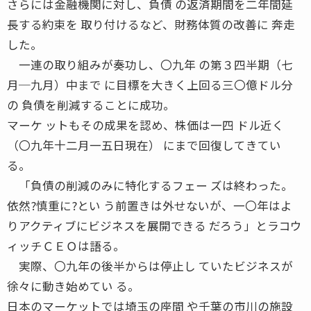
さらには金融機関に対し、負債 の返済期間を二年間延
長する約束を 取り付けるなど、財務体質の改善に 奔走
した。
一連の取り組みが奏功し、〇九年 の第３四半期（七
月─九月）中まで に目標を大きく上回る三〇億ドル分
の 負債を削減することに成功。
マーケ ットもその成果を認め、株価は一四 ドル近く
（〇九年十二月一五日現在） にまで回復してきてい
る。
「負債の削減のみに特化するフェー ズは終わった。
依然?慎重に?とい う前置きは外せないが、一〇年はよ
りアクティブにビジネスを展開できる だろう」とラコウ
ィッチＣＥＯは語る。
実際、〇九年の後半からは停止し ていたビジネスが
徐々に動き始めてい る。
日本のマーケットでは埼玉の座間 や千葉の市川の施設