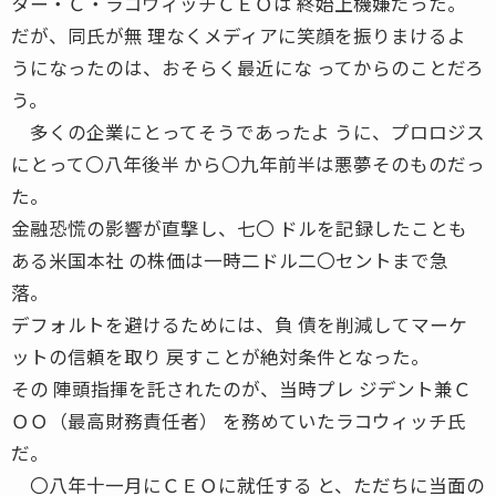
ター・Ｃ・ラコウィッチＣＥＯは 終始上機嫌だった。
だが、同氏が無 理なくメディアに笑顔を振りまけるよ
うになったのは、おそらく最近にな ってからのことだろ
う。
多くの企業にとってそうであったよ うに、プロロジス
にとって〇八年後半 から〇九年前半は悪夢そのものだっ
た。
金融恐慌の影響が直撃し、七〇 ドルを記録したことも
ある米国本社 の株価は一時二ドル二〇セントまで急
落。
デフォルトを避けるためには、負 債を削減してマーケ
ットの信頼を取り 戻すことが絶対条件となった。
その 陣頭指揮を託されたのが、当時プレ ジデント兼Ｃ
ＯＯ（最高財務責任者） を務めていたラコウィッチ氏
だ。
〇八年十一月にＣＥＯに就任する と、ただちに当面の