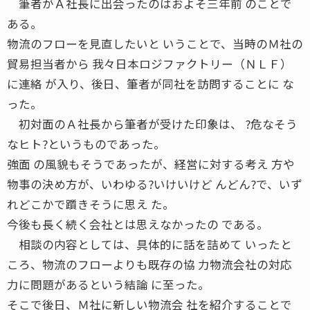
筆者がＡ社長に出会ったのはおよそ三年前 のことで
ある。
物流のフローを見直したいと いうことで、当時のＭ社の
貿易担当者から 我々日本ロジファクトリー（ＮＬＦ）
に連絡 が入り、後日、筆者が同社を訪問することに な
った。
初対面のＡ社長から筆者が受けた印象は、 ?危なそう
なヒト?というものであった。
強面 の風貌もそうであったが、経営に対する考え 方や
物事の決め方が、いわゆる?いけいけど んどん?で、いず
れどこかで躓きそうに思え た。
今後も長く続く会社とは思えなかったの である。
相談の内容としては、具体的に話を詰めて いったと
ころ、物流のフローよりも既存の協 力物流会社の対応
力に問題があるという結論 に至った。
そこで後日、Ｍ社に新しい物流会 社を紹介することで