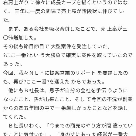
右肩上がり に徐々に成長カーブを描くというのではな
く、 三年に一度の間隔で売上高が階段状に伸びて い
た。
まず、ある会社を吸収合併したことで、売 上高が三
〇％増加した。
その後も節目節目で 大型案件を受注していた。
?ここ一番?とい う大勝負で確実に案件を取っていたので
あっ た。
今回、我々ＮＬＦに提案営業のサポート を要請したの
も、再び?ここ一番?を迎えた からであった。
他にもＢ社長は、息子が自分の会社を手伝 うように
なったこと、孫が出来たこと、そし て今回の不況が創業
からの四五年間の中で一 番厳しかったことなどを話し
てくれた。
Ｂ社長いわく、「今までの商売のやり方が間 違ってい
たことに気付いた」、「身の丈にあっ た経営が一番大