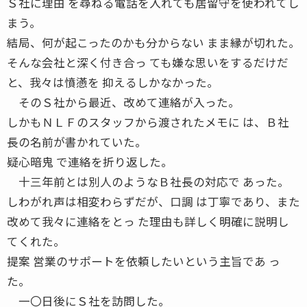
Ｓ社に理由 を尋ねる電話を入れても居留守を使われてし
まう。
結局、何が起こったのかも分からない まま縁が切れた。
そんな会社と深く付き合っ ても嫌な思いをするだけだ
と、我々は憤懣を 抑えるしかなかった。
そのＳ社から最近、改めて連絡が入った。
しかもＮＬＦのスタッフから渡されたメモに は、Ｂ社
長の名前が書かれていた。
疑心暗鬼 で連絡を折り返した。
十三年前とは別人のようなＢ社長の対応で あった。
しわがれ声は相変わらずだが、口調 は丁寧であり、また
改めて我々に連絡をとっ た理由も詳しく明確に説明し
てくれた。
提案 営業のサポートを依頼したいという主旨であ っ
た。
一〇日後にＳ社を訪問した。