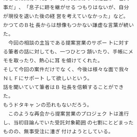
事だ」、「息子に跡を継がせる つもりはないが、自分
が現役を退いた後の経 営を考えていなかった」など。
かつてのＢ社 長からは想像もつかない謙虚な言葉が続い
た。
今回の相談の主旨である提案営業のサポー トに対す
る筆者の話に対しても、一つひとつ 頷いたり、手帳にメ
モを取ったり、熱心に耳 を傾けてくれた。
そして今回の案件だけでな く、今後は様々な面で我々
ＮＬＦにサポート して欲しいという。
話を聞いていて筆者はＢ 社長を信頼することができ
た。
もうドタキャ ンの恐れもないだろう。
このような再会から提案営業のプロジェク トは進行
し、当初目論んでいた受託対象範囲 の七割にとどまった
ものの、無事受注に漕ぎ 付けようとしている。