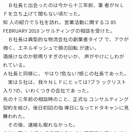
Ｂ社長と出会ったのは今から十三年前、筆 者がＮＬ
Ｆを立ち上げて間もない頃だった。
知 人の紹介でＳ社を訪れ、営業活動に関するコ 85
FEBRUARY 2010 ンサルティングの相談を受けた。
Ｂ社長は典型的な物流会社の創業者タイプ で、アクが
強く、エネルギッシュで頭の回転 が速い。
酒焼けなのか怒鳴りすぎのせいか、 声がやけにしわが
れている。
Ａ社長と同様に、 やはり?危ない?感じの社長であった。
実はＳ社は、我々ＮＬＦにとっては?ブラ ックリスト
入り?の、いわくつきの会社であ った。
先の十三年前の相談時のこと、正式な コンサルティング
契約を結び、後日初回の指 導日になってドタキャンに見
舞われた。
その後、連絡も取れなかった。