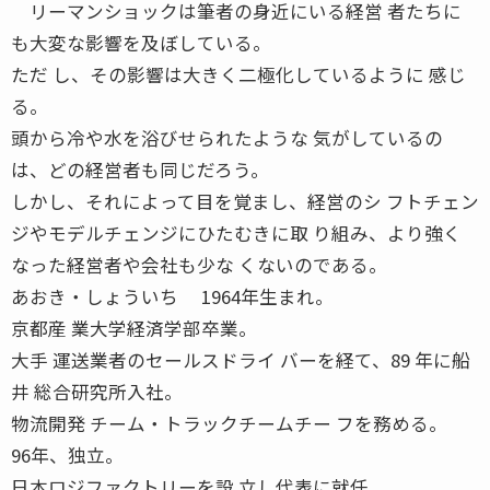
リーマンショックは筆者の身近にいる経営 者たちに
も大変な影響を及ぼしている。
ただ し、その影響は大きく二極化しているように 感じ
る。
頭から冷や水を浴びせられたような 気がしているの
は、どの経営者も同じだろう。
しかし、それによって目を覚まし、経営のシ フトチェン
ジやモデルチェンジにひたむきに取 り組み、より強く
なった経営者や会社も少な くないのである。
あおき・しょういち 1964年生まれ。
京都産 業大学経済学部卒業。
大手 運送業者のセールスドライ バーを経て、89 年に船
井 総合研究所入社。
物流開発 チーム・トラックチームチー フを務める。
96年、独立。
日本ロジファクトリーを設 立し代表に就任。