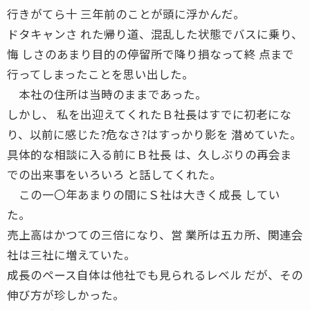
行きがてら十 三年前のことが頭に浮かんだ。
ドタキャンさ れた帰り道、混乱した状態でバスに乗り、
悔 しさのあまり目的の停留所で降り損なって終 点まで
行ってしまったことを思い出した。
本社の住所は当時のままであった。
しかし、 私を出迎えてくれたＢ社長はすでに初老にな
り、以前に感じた?危なさ?はすっかり影を 潜めていた。
具体的な相談に入る前にＢ社長 は、久しぶりの再会ま
での出来事をいろいろ と話してくれた。
この一〇年あまりの間にＳ社は大きく成長 してい
た。
売上高はかつての三倍になり、営 業所は五カ所、関連会
社は三社に増えていた。
成長のペース自体は他社でも見られるレベル だが、その
伸び方が珍しかった。