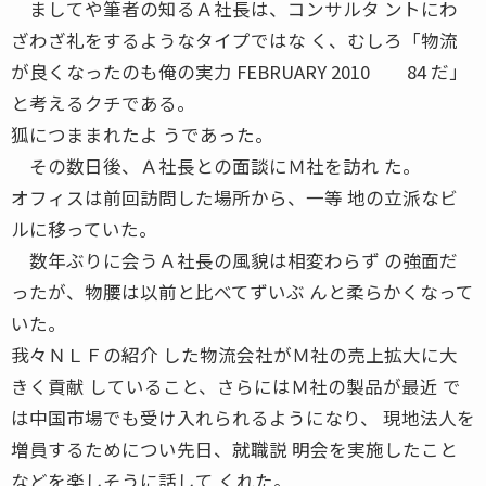
ましてや筆者の知るＡ社長は、コンサルタ ントにわ
ざわざ礼をするようなタイプではな く、むしろ「物流
が良くなったのも俺の実力 FEBRUARY 2010 84 だ」
と考えるクチである。
狐につままれたよ うであった。
その数日後、Ａ社長との面談にＭ社を訪れ た。
オフィスは前回訪問した場所から、一等 地の立派なビ
ルに移っていた。
数年ぶりに会うＡ社長の風貌は相変わらず の強面だ
ったが、物腰は以前と比べてずいぶ んと柔らかくなって
いた。
我々ＮＬＦの紹介 した物流会社がＭ社の売上拡大に大
きく貢献 していること、さらにはＭ社の製品が最近 で
は中国市場でも受け入れられるようになり、 現地法人を
増員するためについ先日、就職説 明会を実施したこと
などを楽しそうに話して くれた。