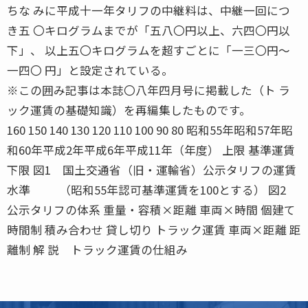
ちな みに平成十一年タリフの中継料は、中継一回につ
き五 〇キログラムまでが「五八〇円以上、六四〇円以
下」、 以上五〇キログラムを超すごとに「一三〇円〜
一四〇 円」と設定されている。
※この囲み記事は本誌〇八年四月号に掲載した（ト ラ
ック運賃の基礎知識）を再編集したものです。
160 150 140 130 120 110 100 90 80 昭和55年昭和57年昭
和60年平成2年平成6年平成11年（年度） 上限 基準運賃
下限 図1 国土交通省（旧・運輸省）公示タリフの運賃
水準 （昭和55年認可基準運賃を100とする） 図2
公示タリフの体系 重量・容積×距離 車両×時間 個建て
時間制 積み合わせ 貸し切り トラック運賃 車両×距離 距
離制 解 説 トラック運賃の仕組み