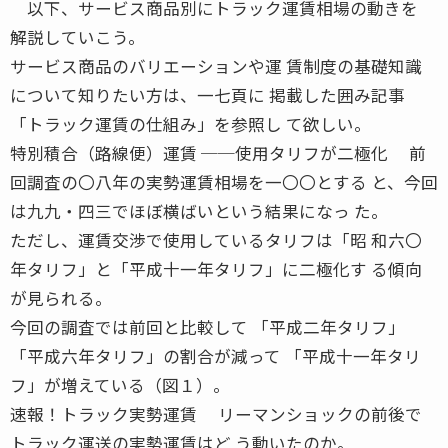
以下、サービス商品別にトラック運賃相場の動きを
解説していこう。
サービス商品のバリエーションや運 賃制度の基礎知識
について知りたい方は、一七頁に 掲載した囲み記事
「トラック運賃の仕組み」を参照し て欲しい。
特別積合（路線便）運賃 ──使用タリフが二極化 前
回調査の〇八年の実勢運賃相場を一〇〇とする と、今回
は九九・四三でほぼ横ばいという結果になっ た。
ただし、運賃交渉で使用しているタリフは「昭 和六〇
年タリフ」と「平成十一年タリフ」に二極化す る傾向
が見られる。
今回の調査では前回と比較して 「平成二年タリフ」
「平成六年タリフ」の割合が減って 「平成十一年タリ
フ」が増えている（図１）。
速報！トラック実勢運賃 リーマンショックの前後で
トラック運送の実勢運賃はど う動いたのか。