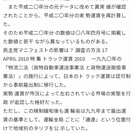
また平成二〇年分の元データに改めて異常 値が確認
されたことから、平成二〇年分の実 勢運賃を再計算し
た。
そのため平成二〇年分 の数値は〇八年四月号に掲載し
た数値と若干 ながら異なっているものがある。
民主党マニフェストの影響は？ 調査の方法 17
APRIL 2010 特 集 トラック運賃 2010 一九九〇年の
「物流二法（貨物自動車運送事業法 と貨物運送取扱事
業法）」の施行によって、日本のト ラック運賃は認可制
から事前届出制に移行した。
実勢 運賃が市況によって左右されている市場の実態を行
政 が追認した格好だった。
ただし、この規制緩和後も運 輸省は九九年まで届出運
賃の基準として、運輸支局 ごとに「通達」という位置付
けで地域別のタリフを公 示していた。