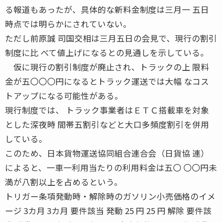
る報道もあったが、具体的な新料金制度は三月一 五日
時点では明らかにされていない。
ただし前原誠 司国交相は三月五日の会見で、現行の割引
制度に比 べて値上げになるとの見通しを示している。
仮に現行の割引制度が廃止され、トラックの上 限料
金が五〇〇〇円になるとトラック運送では大幅 なコス
トアップになる可能性がある。
現行制度では、 トラック事業者はＥＴＣ搭載車を対象
とした深夜時 間帯五割引などと大口多頻度割引を併用
している。
このため、日本貨物運送協同組合連合会（日貨協 連）
によると、一車一利用当たりの利用料金は五〇 〇〇円未
満が八割以上を占めるという。
トリガー条項発動時・解除時のガソリン小売価格のイメ
ージ 3カ月 3カ月 要件該当 発動 25 円 25 円 解除 要件該