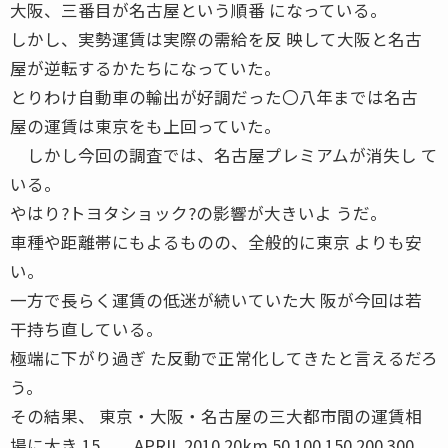
大阪、三番目が名古屋という順番 になっている。
しかし、実勢運賃は実際の需給を反 映して大阪と名古
屋が逆転するかたちになっていた。
とりわけ自動車の輸出が好調だった〇八年までは名古
屋の運賃は東京をも上回っていた。
しかし今回の調査では、名古屋プレミアムが消失し て
いる。
やはり?トヨタショック?の影響が大きいよ うだ。
車種や距離帯にもよるものの、全般的に東京 よりも安
い。
一方で長らく運賃の低迷が続いていた大 阪が今回は若
干持ち直している。
極端に下がり過ぎ た反動で正常化してきたと言えるだろ
う。
その結果、 東京・大阪・名古屋の三大都市間の運賃相
場に大き 15 APRIL 2010 20km 50 100 150 200 300