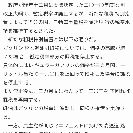
政府が昨年十二月に閣議決定した二〇一〇年度税 制
改正大綱で、暫定税率は廃止するが、新たな租税 特別措
置によって当分の間、自動車重量税を除き現 行の税率水
準を維持するとされた。
新たな租税特別措置とは以下の通りだ。
ガソリン 税と軽油引取税については、価格の高騰が続
いた場 合、暫定税率部分の課税を停止する。
具体的にはレ ギュラーガソリンの価格が三カ月間、一
リットル当た り一六〇円を上回って推移した場合に課税
を停止す る。
また停止後に、三カ月間にわたって一三〇円を 下回れば
課税を再開する。
軽油はガソリンの税率に 連動して同様の措置を実施す
る。
一方、民主党が同じマニフェストに掲げた高速道 路