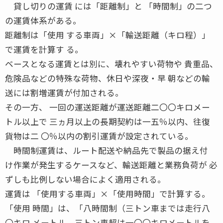
貸し切りの運賃 には「距離制」と 「時間制」の二つ
の運賃体系がある。
距離制は「使用 する車両」×「輸送距離（キロ程）」
で運賃を計算す る。
ベースとなる運賃とは別に、壊れやすい荷物や 貴重品、
危険品などの特殊な荷物、休日や深夜・早 朝などの輸
送には割増運賃が付加される。
その一方、 一回の運送距離が運送距離二〇〇キロメー
トル以上で 三ヵ月以上の長期契約は一五％以内、往復
貨物は二 〇％以内の割引運賃が設定されている。
時間制運賃は、ルート配送や納品先で製品の据え付
け作業が発生するケースなど、輸送距離と業務負荷が 必
ずしも比例しない場合によく適用される。
運賃は 「使用する車両」×「使用時間」で計算する。
「使用 時間」は、「八時間制（三トン車までは走行八
〇キロ メートル、三トン車超は一〇〇キロメートルを