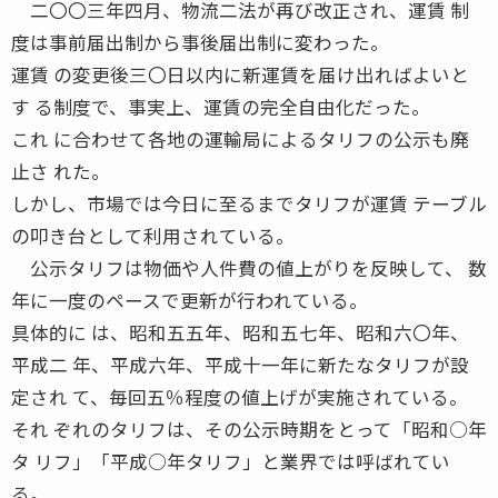
二〇〇三年四月、物流二法が再び改正され、運賃 制
度は事前届出制から事後届出制に変わった。
運賃 の変更後三〇日以内に新運賃を届け出ればよいと
す る制度で、事実上、運賃の完全自由化だった。
これ に合わせて各地の運輸局によるタリフの公示も廃
止さ れた。
しかし、市場では今日に至るまでタリフが運賃 テーブル
の叩き台として利用されている。
公示タリフは物価や人件費の値上がりを反映して、 数
年に一度のペースで更新が行われている。
具体的に は、昭和五五年、昭和五七年、昭和六〇年、
平成二 年、平成六年、平成十一年に新たなタリフが設
定され て、毎回五％程度の値上げが実施されている。
それ ぞれのタリフは、その公示時期をとって「昭和○年
タ リフ」「平成○年タリフ」と業界では呼ばれてい
る。