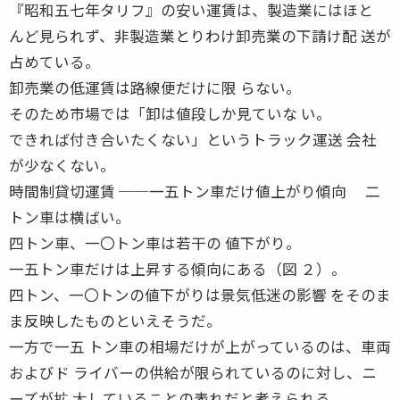
『昭和五七年タリフ』の安い運賃は、製造業にはほと
んど見られず、非製造業とりわけ卸売業の下請け配 送が
占めている。
卸売業の低運賃は路線便だけに限 らない。
そのため市場では「卸は値段しか見ていな い。
できれば付き合いたくない」というトラック運送 会社
が少なくない。
時間制貸切運賃 ──一五トン車だけ値上がり傾向 二
トン車は横ばい。
四トン車、一〇トン車は若干の 値下がり。
一五トン車だけは上昇する傾向にある（図 ２）。
四トン、一〇トンの値下がりは景気低迷の影響 をそのま
ま反映したものといえそうだ。
一方で一五 トン車の相場だけが上がっているのは、車両
およびド ライバーの供給が限られているのに対し、ニ
ーズが拡 大していることの表れだと考えられる。