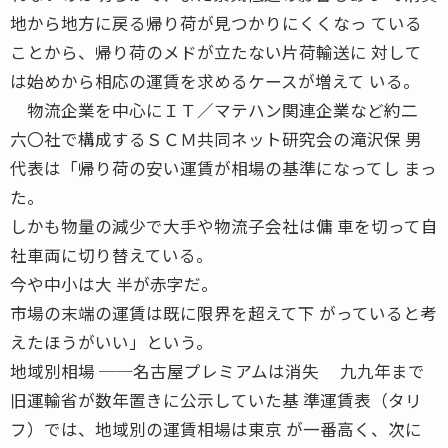
地から地方に戻る帰り荷が見つかりにくくなっ ている
ことから、帰り荷のメドが立たない片荷輸送に 対して
は始めから相応の運賃を求めるケースが増えて いる。
物流企業を中心にＩＴ／マテハン関連企業など約二
六〇社で構成するＳＣＭ共同ネット研究会の滝沢保 男
代表は「帰り荷の安い運賃が相場の基準になってし まっ
た。
しかも物量の減少で大手や物流子会社は傭 車を切って自
社車両に切り替えている。
今や中小は大 半が赤字だ。
市場の末端の運賃は既に限界を超えて下 がっていると考
えたほうがいい」という。
地域別相場 ──名古屋プレミアムは消失 九九年まで
旧運輸省が数年置きに公示していた基 準運賃表（タリ
フ）では、地域別の運賃相場は東京 が一番高く、次に