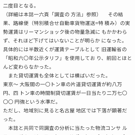
二度目となる。
（詳細は本誌一六頁「調査の 方法」参照） その結
果、路線便（特別積合せ自動車貨物運送=特 積み）の実
勢運賃はリーマンショック後の物量急減に もかかわら
ず、それほど下げてはいないことが明らか になった。
具体的には半数近くが運賃テーブルとして 旧運輸省の
「昭和六〇年公示タリフ」を使用してお り、前回とほと
んど変わらなかった。
また貸切運賃も全体としては横ばいだった。
東京〜 大阪間の一〇トン車の片道貸切運賃が約八万
円、四 トン車の時間制貸切運賃が一日当たり二万七〇
〇〇 円強という水準だ。
ただし、地域別に見ると名古屋 地区では下落が顕著だ
った。
本誌と共同で同調査の分析に当たった物流コンサ ル