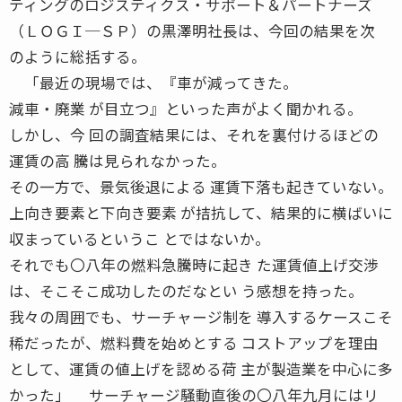
ティングのロジスティクス・サポート＆パートナーズ
（ＬＯＧＩ─ＳＰ）の黒澤明社長は、今回の結果を次
のように総括する。
「最近の現場では、『車が減ってきた。
減車・廃業 が目立つ』といった声がよく聞かれる。
しかし、今 回の調査結果には、それを裏付けるほどの
運賃の高 騰は見られなかった。
その一方で、景気後退による 運賃下落も起きていない。
上向き要素と下向き要素 が拮抗して、結果的に横ばいに
収まっているというこ とではないか。
それでも〇八年の燃料急騰時に起き た運賃値上げ交渉
は、そこそこ成功したのだなとい う感想を持った。
我々の周囲でも、サーチャージ制を 導入するケースこそ
稀だったが、燃料費を始めとする コストアップを理由
として、運賃の値上げを認める荷 主が製造業を中心に多
かった」 サーチャージ騒動直後の〇八年九月にはリ