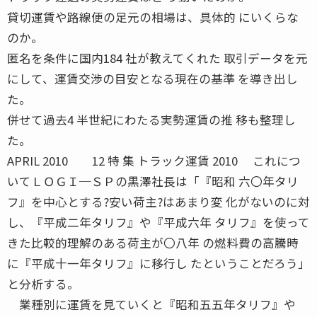
貸切運賃や路線便の足元の相場は、具体的 にいくらな
のか。
匿名を条件に国内184 社が教えてくれた 取引データを元
にして、運賃交渉の目安となる現在の基準 を導き出し
た。
併せて過去4 半世紀にわたる実勢運賃の推 移も整理し
た。
APRIL 2010 12 特 集 トラック運賃 2010 これにつ
いてＬＯＧＩ─ＳＰの黒澤社長は「『昭和 六〇年タリ
フ』を中心とする?安い荷主?はあまり変 化がないのに対
し、『平成二年タリフ』や『平成六年 タリフ』を使って
きた比較的理解のある荷主が〇八年 の燃料費の高騰時
に『平成十一年タリフ』に移行し たということだろう」
と分析する。
業種別に運賃を見ていくと『昭和五五年タリフ』や