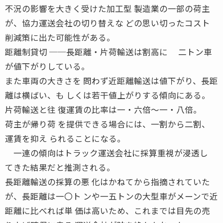
不況の影響を大きく受けた加工型 製造業の一部の荷主
が、協力運送会社の切り替えな どの思い切ったコスト
削減策に出た可能性がある。
距離制貸切 ──長距離・片荷輸送は割高に 二トン車
が値下がりしている。
また車両の大きさを 問わず近距離輸送は値下がり、長距
離は横ばい、も しくは若干値上がりする傾向にある。
片荷輸送と往 復運賃の比率は一・六倍〜一・八倍。
荷主が帰り荷 を提供できる場合には、一割から二割、
運賃を抑え られることになる。
一連の傾向はトラック運送会社に採算重視が浸透し
てきた結果だと推測される。
長距離輸送の採算の悪 化はかねてから指摘されていた
が、長距離は一〇ト ンや一五トンの大型車がメーンで近
距離に比べれば単 価は高いため、これまでは目先の売