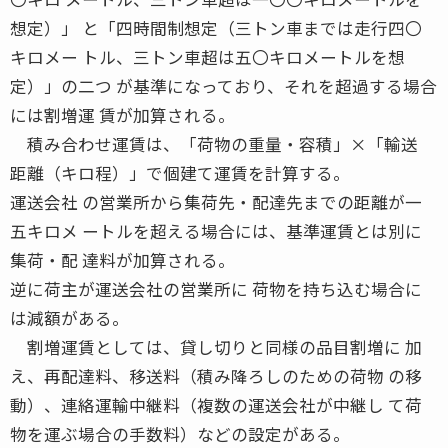
想定）」 と「四時間制想定（三トン車までは走行四〇
キロメー トル、三トン車超は五〇キロメートルを想
定）」の二つ が基準になっており、それを超過する場合
には割増運 賃が加算される。
積み合わせ運賃は、「荷物の重量・容積」×「輸送
距離（キロ程）」で個建て運賃を計算する。
運送会社 の営業所から集荷先・配達先までの距離が一
五キロメ ートルを超える場合には、基準運賃とは別に
集荷・配 達料が加算される。
逆に荷主が運送会社の営業所に 荷物を持ち込む場合に
は減額がある。
割増運賃としては、貸し切りと同様の品目割増に 加
え、再配達料、移送料（積み降ろしのための荷物 の移
動）、連絡運輸中継料（複数の運送会社が中継し て荷
物を運ぶ場合の手数料）などの設定がある。