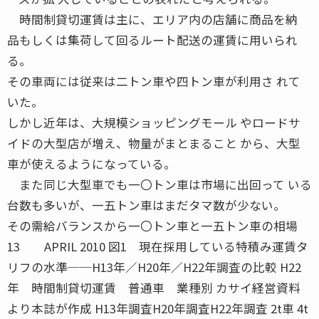
時間制貸切運賃は主に、エリア内の店舗に商品を納
品もしくは集荷して回るルート配送の運賃に用いられ
る。
その車両には従来は二トン車や四トン車が利用さ れて
いた。
しかし近年は、大規模ショッピングモール やロードサ
イドの大型店が増え、物量がまとまること から、大型
車が使えるようになっている。
また同じ大型車でも一〇トン車は市場に出回って いる
台数も多いが、一五トン車はまだタマ数が少ない。
その需給バランスから一〇トン車と一五トン車の相場
13 APRIL 2010 図1 現在採用している特積み運賃タ
リフの水準──H13年／H20年／H22年調査の比較 H22
年 時間制貸切運賃 普通車 業種別 カサイ経営資料
より本誌が作成 H13年調査H20年調査H22年調査 2t車 4t