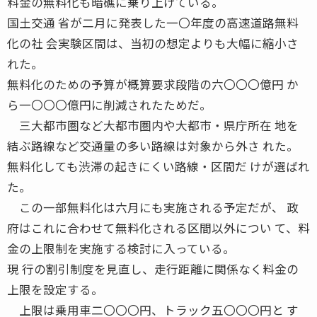
料金の無料化も暗礁に乗り上げている。
国土交通 省が二月に発表した一〇年度の高速道路無料
化の社 会実験区間は、当初の想定よりも大幅に縮小さ
れた。
無料化のための予算が概算要求段階の六〇〇〇億円 か
ら一〇〇〇億円に削減されたためだ。
三大都市圏など大都市圏内や大都市・県庁所在 地を
結ぶ路線など交通量の多い路線は対象から外さ れた。
無料化しても渋滞の起きにくい路線・区間だ けが選ばれ
た。
この一部無料化は六月にも実施される予定だが、 政
府はこれに合わせて無料化される区間以外につい て、料
金の上限制を実施する検討に入っている。
現 行の割引制度を見直し、走行距離に関係なく料金の
上限を設定する。
上限は乗用車二〇〇〇円、トラック五〇〇〇円と す