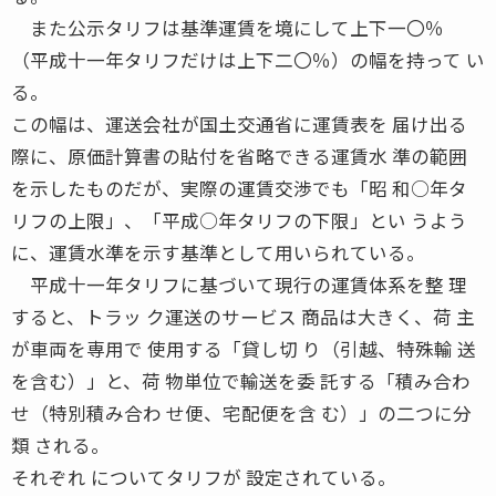
また公示タリフは基準運賃を境にして上下一〇％
（平成十一年タリフだけは上下二〇％）の幅を持って い
る。
この幅は、運送会社が国土交通省に運賃表を 届け出る
際に、原価計算書の貼付を省略できる運賃水 準の範囲
を示したものだが、実際の運賃交渉でも「昭 和○年タ
リフの上限」、「平成○年タリフの下限」とい うよう
に、運賃水準を示す基準として用いられている。
平成十一年タリフに基づいて現行の運賃体系を整 理
すると、トラッ ク運送のサービス 商品は大きく、荷 主
が車両を専用で 使用する「貸し切 り（引越、特殊輸 送
を含む）」と、荷 物単位で輸送を委 託する「積み合わ
せ（特別積み合わ せ便、宅配便を含 む）」の二つに分
類 される。
それぞれ についてタリフが 設定されている。