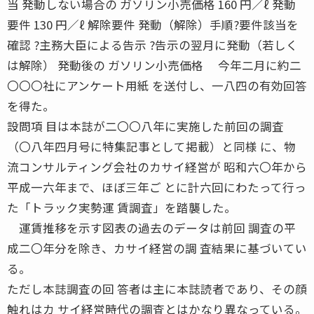
当 発動しない場合の ガソリン小売価格 160 円／ℓ 発動
要件 130 円／ℓ 解除要件 発動（解除）手順?要件該当を
確認 ?主務大臣による告示 ?告示の翌月に発動（若しく
は解除） 発動後の ガソリン小売価格 今年二月に約二
〇〇〇社にアンケート用紙 を送付し、一八四の有効回答
を得た。
設問項 目は本誌が二〇〇八年に実施した前回の調査
（〇八年四月号に特集記事として掲載）と同様 に、物
流コンサルティング会社のカサイ経営が 昭和六〇年から
平成一六年まで、ほぼ三年ご とに計六回にわたって行っ
た「トラック実勢運 賃調査」を踏襲した。
運賃推移を示す図表の過去のデータは前回 調査の平
成二〇年分を除き、カサイ経営の調 査結果に基づいてい
る。
ただし本誌調査の回 答者は主に本誌読者であり、その顔
触れはカ サイ経営時代の調査とはかなり異なっている。