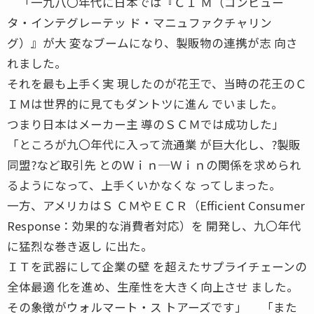
「一九八〇年代に日本では『ＣＩ Ｍ（コンピュー
タ・インテグレーテッ ド・マニュファクチャリン
グ）』が大 変なブームになり、製販物の連携が志 向さ
れました。
それを最も上手く実 現したのが花王で、当時の花王のＣ
ＩＭは世界的に見てもダントツに進ん でいました。
つまり日本はメーカー主 導のＳＣＭでは成功した」
「ところが九〇年代に入って流通業 が巨大化し、?製販
同盟?など取引先 とのＷｉｎ─Ｗｉｎの関係を求められ
るようになって、上手くいかなくな ってしまった。
一方、アメリカはＳ ＣＭやＥＣＲ（Efficient Consumer
Response：効果的な消費者対応）を 開発し、九〇年代
に猛烈な巻き返し に出た。
ＩＴを武器にして企業の壁 を超えたサプライチェーンの
全体最適 化を進め、生産性を大きく向上させ ました。
その象徴がウォルマート・ス トアーズです」 「また