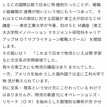
ＬＳＣの国際比較で日本に特 徴的だったことが、戦略
と組織間の 連携が弱いという他にもう一つあって、 そ
れはＳＣＭの現状に対する認識が 東工大が初のＳＣＭ
講座 ──東京工業大学が今春、初のＳＣ Ｍ講座（東工
大大学院イノベーション マネジメント研究科キャリア
アップＭ ＯＴサプライチェーン戦略スクール） を開設
します。
その狙いは？ 「これまで日本で物流といえば商 学部
などの文系の学問領域でした。
我々の東工大にも物流の講座はあり ませんでした。
一方、アメリカを始め とした諸外国では主に工科大学で
物 流が教えられています。
別に文系・ 理系という分け方にこだわっている わけで
はありませんが、物流の最適 化にオペレーションズ・
リサーチ（Ｏ Ｒ）を始めとした数理的な解析が欠 かせ