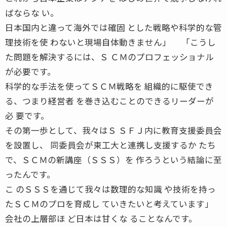
ばならな い。
日本国内と違って海外では確固 とした戦略や科学的な管
理技術を使 わないと現場自体動きません」 「こうし
た問題を解決するには、Ｓ ＣＭのプロフェッショナル
が必要です。
科学的な手法を使ってＳＣＭ戦略を 組織的に駆使でき
る、つまり経営者 を巻き込むことのできるリーダーが
必 要です。
その第一歩として、我々はＳ ＳＦＪ内に教育支援委員会
を設置し、 同委員会が東工大と連携し支援するか たち
で、ＳＣＭの新講座（ＳＳＳ）を 作ろうという結論に至
ったんです。
こ のＳＳＳを通じて我々は数理的な知識 や技術を持っ
たＳＣＭのプロを育成し ていきたいと考えています」
会社の上層部ほ ど日本は甘くな ることなんです。