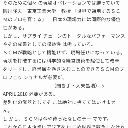
そのために個々 の現場オペレーションでは勝っていて
圓川隆夫 東京工業大学 教授 「世界で通用するＳＣ
Ｍのプロを育てる」 日本の現場力には国際的な優位
性がある。
しかし、サプライ チェーンのトータルなパフォーマンス
やその成果としての収益性 は劣っている。
ＳＣＭが戦略として機能せず、現場任せになっ ている。
現状を打破するには科学的な経営技術を駆使して改革
をリードし、経営層を巻き込むことのできるＳＣＭのプ
ロフェッ ショナルが必要だ。
（聞き手・大矢昌浩） 5
APRIL 2010 必要がある。
差別化の武器としてそ こは絶対に捨ててはいけませ
ん。
し かし、ＳＣＭは今や待ったなしのテー マです。
これから日本企業はアジアを はじめ世界で競争しなけれ