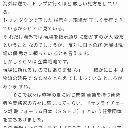
海外は逆で、ト ップに行くほど 厳しい見方をし てい
る。
トップ ダウンで下した 指示を、現場が 正しく実行でき
ているかシビア に見ている。
そ れだけ海外では 現場を指示通り に動かすのが大 変だ
ということ なのでしょうが、 反対に日本の経 営層は現
場の優 秀さに頼ってい るとも言えます。
しかしＳＣＭは 企業戦略です。
現場に頼れるも のではありませ ん」 ──確かに日本 は
物流の延長で ＳＣＭをとらえ てしまっている ところが
ありま すね。
「そこで我々は昨年の夏に同じ問題 意識を持つ研究
者や実務家の方々に集 まってもらい、『サプライチェー
ン戦 略フォーラム日本（ＳＳＦＪ）』とい う任意団体
を立ちあげました。
その 発起人たちで、まずは『ＣＲＴ（カ レント・リア