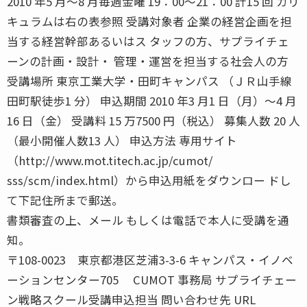
2010 年5 月〜8 月毎週金曜 19：00〜21：00 計15 回 カリ
キュラムは右の表参照 受講対象者 企業の経営企画を担
当する経営幹部あるいはス タッフの方、サプライチェ
ーンの計画・設計・ 管理・運営を担当する社会人の方
受講場所 東京工業大学・田町キャンパス （ＪＲ山手線
田町駅徒歩1 分） 申込期間 2010 年3 月1 日（月）〜4 月
16 日（金） 受講料 15 万7500 円（税込） 募集人数 20 人
（最小開催人数13 人） 申込方法 専用サイト
（http://www.mot.titech.ac.jp/cumot/
sss/scm/index.html）から申込用紙をダウンロー ドし
て下記住所まで郵送。
書類審査の上、メール もしくは電話で本人に受講を通
知。
〒108-0023 東京都港区芝浦3-3-6 キャンパス・イノベ
ーションセンター705 CUMOT 事務局 サプライチェー
ン戦略スクール受講申込担当 問い合わせ先 URL