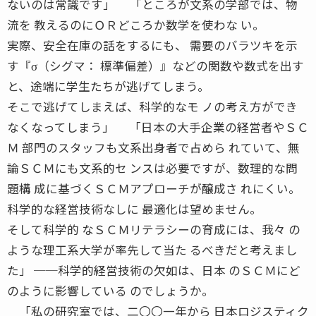
ないのは常識です」 「ところが文系の学部では、物
流を 教えるのにＯＲどころか数学を使わな い。
実際、安全在庫の話をするにも、 需要のバラツキを示
す『σ（シグマ： 標準偏差）』などの関数や数式を出す
と、途端に学生たちが逃げてしまう。
そこで逃げてしまえば、科学的なモ ノの考え方ができ
なくなってしまう」 「日本の大手企業の経営者やＳＣ
Ｍ 部門のスタッフも文系出身者で占めら れていて、無
論ＳＣＭにも文系的セ ンスは必要ですが、数理的な問
題構 成に基づくＳＣＭアプローチが醸成さ れにくい。
科学的な経営技術なしに 最適化は望めません。
そして科学的 なＳＣＭリテラシーの育成には、我々 の
ような理工系大学が率先して当た るべきだと考えまし
た」 ──科学的経営技術の欠如は、日本 のＳＣＭにど
のように影響している のでしょうか。
「私の研究室では、二〇〇一年から 日本ロジスティク