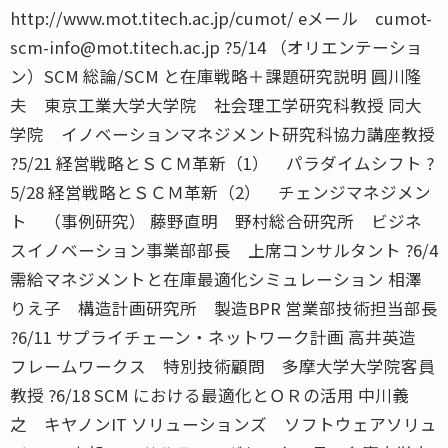
http://www.mot.titech.ac.jp/cumot/ eメール cumot-
scm-info@mot.titech.ac.jp ?5/14 （オリエンテーショ
ン）SCM 総論/SCM と在庫戦略＋課題研究説明 圓川隆
夫 東京工業大学大学院 社会理工学研究科教授 同大
学院 イノベーションマネジメント研究科協力講座教授
?5/21 経営戦略とＳＣＭ革新（1） パラダイムシフト ?
5/28 経営戦略とＳＣＭ革新（2） チェンジマネジメン
ト （事例研究） 藤野直明 野村総合研究所 ビジネ
スイノベーション事業部部長 上席コンサルタント ?6/4
需給マネジメントと在庫最適化シミュレーション 相澤
りえ子 構造計画研究所 製造BPR 営業部技術担当部長
?6/11 サプライチェーン・ネットワーク計画 高井英造
フレームワークス 特別技術顧問 多摩大学大学院客員
教授 ?6/18 SCM における最適化とＯＲの活用 中川義
之 キヤノンIT ソリューションズ ソフトウェアソリュ