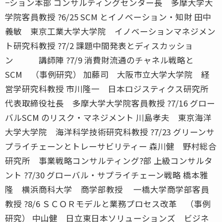
−ション本部 コンサルティングセンター長 多摩大学大
学院客員教授 ?6/25 SCM とイノベーション・知財 田中
義敏 東京工業大学大学院 イノベーションマネジメン
ト研究科教授 ?7/2 課題中間発表とディスカッショ
ン 講師陣 ?7/9 消費財流通のチャネル戦略と
SCM （事例研究） 加藤司 大阪市立大学大学院 経
営学研究科教授 市川隆一 日本ロジスティクス研究所
代表取締役社長 多摩大学大学院客員教授 ?7/16 グロー
バルSCM のリスク・マネジメント 川島孝夫 東京海洋
大学大学院 海洋科学技術研究科教授 ?7/23 グリーンサ
プライチェーンとトレーサビリティー 森川健 野村総合
研究所 事業戦略コンサルティング?部 上級コンサルタ
ント ?7/30 グローバル・サプライチェーン戦略 橋本雅
隆 横浜商科大学 商学部教授 一橋大学商学部客員
教授 ?8/6 ＳＣＯＲモデルと業務プロセス改革 （事例
研究） 中山健 日立東日本ソリューションズ ビジネ