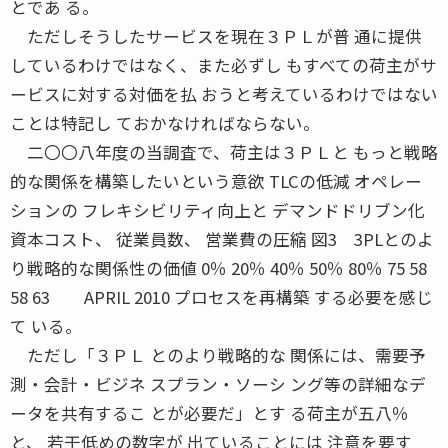
とであ る。
ただしそうしたサービスを現在３ＰＬが普 通に提供
しているわけではなく、また必ずし もすべての荷主がサ
ービスに対する対価を払 おうと考えているわけではない
ことは特記し ておかなければならない。
二〇〇八年度の当調査で、荷主は３ＰＬと もっと戦略
的な関係を構築したいという意欲 TLCの低減 オペレー
ションの フレキシビリティ向上と デマンドドリブン化
資本コスト、 従業員数、 営業費の圧縮 図3 3PLとのよ
り戦略的な関係性の価値 0％ 20％ 40％ 50％ 80％ 75 58
58 63 APRIL 2010 プロセスを再構築 する必要を感じ
て いる。
ただし「３ＰＬ とのより戦略的な 関係には、需要予
測・会計・ビジネ スプラン・ソーシ ング等の詳細なデ
ータを共有するこ とが必要だ」とす る荷主が五八％
と、 若干低めの数字が 出ていることには 注意を要す