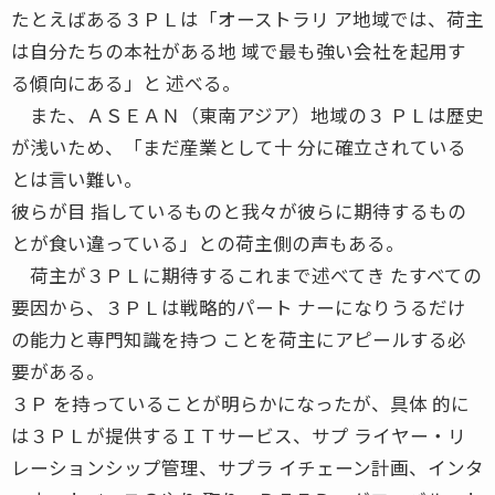
たとえばある３ＰＬは「オーストラリ ア地域では、荷主
は自分たちの本社がある地 域で最も強い会社を起用す
る傾向にある」と 述べる。
また、ＡＳＥＡＮ（東南アジア）地域の３ ＰＬは歴史
が浅いため、「まだ産業として十 分に確立されている
とは言い難い。
彼らが目 指しているものと我々が彼らに期待するもの
とが食い違っている」との荷主側の声もある。
荷主が３ＰＬに期待するこれまで述べてき たすべての
要因から、３ＰＬは戦略的パート ナーになりうるだけ
の能力と専門知識を持つ ことを荷主にアピールする必
要がある。
３Ｐ を持っていることが明らかになったが、具体 的に
は３ＰＬが提供するＩＴサービス、サプ ライヤー・リ
レーションシップ管理、サプラ イチェーン計画、インタ