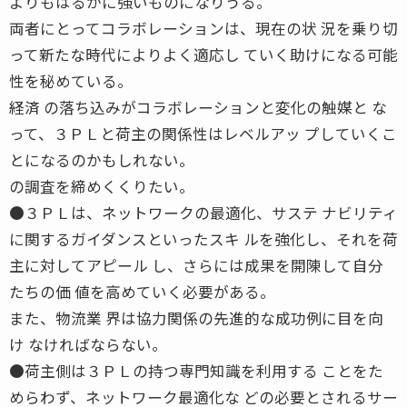
よりもはるかに強いものになりうる。
両者にとってコラボレーションは、現在の状 況を乗り切
って新たな時代によりよく適応し ていく助けになる可能
性を秘めている。
経済 の落ち込みがコラボレーションと変化の触媒と な
って、３ＰＬと荷主の関係性はレベルアッ プしていくこ
とになるのかもしれない。
の調査を締めくくりたい。
●３ＰＬは、ネットワークの最適化、サステ ナビリティ
に関するガイダンスといったスキ ルを強化し、それを荷
主に対してアピール し、さらには成果を開陳して自分
たちの価 値を高めていく必要がある。
また、物流業 界は協力関係の先進的な成功例に目を向
け なければならない。
●荷主側は３ＰＬの持つ専門知識を利用する ことをた
めらわず、ネットワーク最適化な どの必要とされるサー