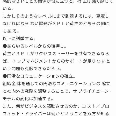
略的な３ＰＬとの関係が役に立つと、荷 主は強く感じて
いる。
しかしそのようなレベ ルにまで到達するには、克服し
なければなら ない課題が３ＰＬと荷主のどちらの側に
もあ る。
以下に列挙する。
●あらゆるレベルからの後押し。
荷主と３Ｐ Ｌがサクセスストーリーを共有できるなら
ば、 トップマネジメントからのサポートが足りな いと
いう問題も克服できるだろう。
●円滑なコミュニケーションの確立。
組織全 体を通しての円滑なコミュニケーションの 確立
と社内外の戦略を調整することで、サ プライチェーン・
モデルの変化は加速する。
また、何がビジネスを駆動させるのか、コ スト／プロ
フィット・ドライバーは何かとい うことを双方が知る