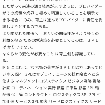
したがって前述の調査結果が示 すように、プロバイダー
がその業種や業界に 極めて精通していることを明示で
きる場合に のみ、荷主は進んでプロバイダーに責任を委
譲しようとするのである。
より開かれた関係へ お互いの関係性からより多くの
利益を得る ための解決策を必要としてるのは、３ＰＬ
ば かりではない。
なんらかの変化が必要なこと は荷主側も認識してい
る。
図５によれば、六 六％の荷主が３ＰＬと協力しあってビ
ジネス 図4 3PLはサプライチェーンの総司令官へと進
化する マネジメントロジスティクス ビジネス戦略 戦略
計画 コーディネーション 実行 顧客 旧来型 顧客 3PL 輸
配送 保 管 コントラクト・ ロジスティクス 3PL 3PL 付
加価値 サービス 3PL 顧客 リードロジスティクス リード