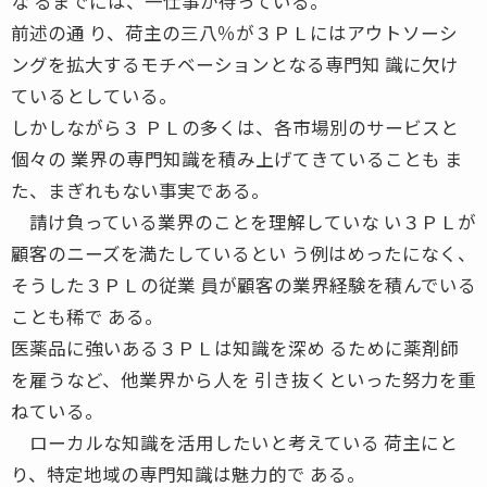
な るまでには、一仕事が待っている。
前述の通 り、荷主の三八％が３ＰＬにはアウトソーシ
ングを拡大するモチベーションとなる専門知 識に欠け
ているとしている。
しかしながら３ ＰＬの多くは、各市場別のサービスと
個々の 業界の専門知識を積み上げてきていることも ま
た、まぎれもない事実である。
請け負っている業界のことを理解していな い３ＰＬが
顧客のニーズを満たしているとい う例はめったになく、
そうした３ＰＬの従業 員が顧客の業界経験を積んでいる
ことも稀で ある。
医薬品に強いある３ＰＬは知識を深め るために薬剤師
を雇うなど、他業界から人を 引き抜くといった努力を重
ねている。
ローカルな知識を活用したいと考えている 荷主にと
り、特定地域の専門知識は魅力的で ある。