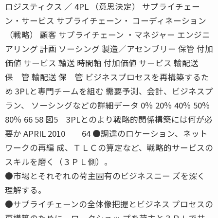
ロジスティクス ／ 4PL （意思決定） サプライチェー
ン・サービス サプライチェーン・ コーディネーション
（戦略） 顧客 サプライチェーン ・マネジャー エンジニ
アリング 計画 ソーシング 製造／アセンブリー 保管 付加
価値 サービス 輸送 時間軸 付加価値 サービス 輸配送
保 管 輸配送 保 管 ビジネスプロセスを再構築するた
め 3PLと専門チームを組む 需要予測、会計、ビジネスプ
ラン、 ソーシングなどの詳細データ 0％ 20％ 40％ 50％
80％ 66 58 図5 3PLとのより戦略的関係構築には何が必
要か APRIL 2010 64 ●調達のロケーション、ネット
ワークの再編 成、ＴＬＣの算定など、戦略的サービスの
スキルを磨く（３ＰＬ側）。
●市場とそれぞれの荷主固有のビジネスニー ズを深く
理解する。
●サプライチェーンの全体像把握とビジネス プロセスの
再構築のために、ワークショッ プを荷主と３ＰＬで共