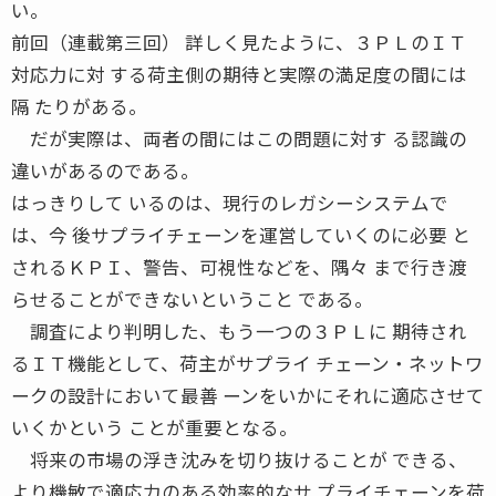
い。
前回（連載第三回） 詳しく見たように、３ＰＬのＩＴ
対応力に対 する荷主側の期待と実際の満足度の間には
隔 たりがある。
だが実際は、両者の間にはこの問題に対す る認識の
違いがあるのである。
はっきりして いるのは、現行のレガシーシステムで
は、今 後サプライチェーンを運営していくのに必要 と
されるＫＰＩ、警告、可視性などを、隅々 まで行き渡
らせることができないということ である。
調査により判明した、もう一つの３ＰＬに 期待され
るＩＴ機能として、荷主がサプライ チェーン・ネットワ
ークの設計において最善 ーンをいかにそれに適応させて
いくかという ことが重要となる。
将来の市場の浮き沈みを切り抜けることが できる、
より機敏で適応力のある効率的なサ プライチェーンを荷