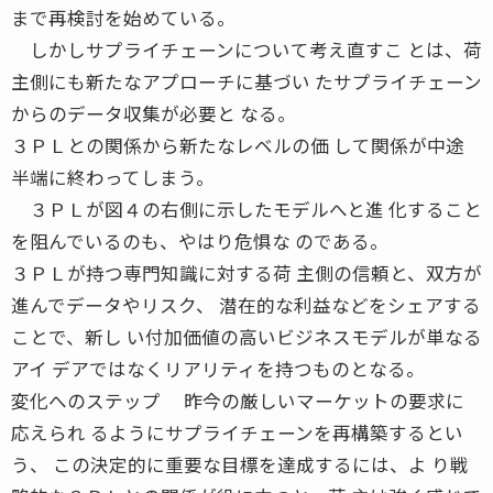
まで再検討を始めている。
しかしサプライチェーンについて考え直すこ とは、荷
主側にも新たなアプローチに基づい たサプライチェーン
からのデータ収集が必要と なる。
３ＰＬとの関係から新たなレベルの価 して関係が中途
半端に終わってしまう。
３ＰＬが図４の右側に示したモデルへと進 化すること
を阻んでいるのも、やはり危惧な のである。
３ＰＬが持つ専門知識に対する荷 主側の信頼と、双方が
進んでデータやリスク、 潜在的な利益などをシェアする
ことで、新し い付加価値の高いビジネスモデルが単なる
アイ デアではなくリアリティを持つものとなる。
変化へのステップ 昨今の厳しいマーケットの要求に
応えられ るようにサプライチェーンを再構築するとい
う、 この決定的に重要な目標を達成するには、よ り戦