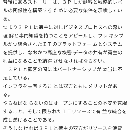
背後にあるストーリーは、３Ｐ Ｌが顧客と戦略的レベ
ルの関係性を構築する ために必要な条件を示唆してい
る。
つまり３ ＰＬは荷主に対しビジネスプロセスへの深い
理 解と専門知識を持つことをアピールし、フレ キシブ
ルかつ統合されたＩＴのプラットフォー ムとシステム
を提供し、なおかつ高度な機密 データの共有が荷主の
利益になることを納得 させなければならない。
３ＰＬと顧客の間にはパートナーシップが 本当に不
足している。
インフラを共有するこ とは双方ともにメリットがあ
る。
やらねばな らないのはオープンにすることの不安を克服
すること、そして限られたＩＴリソースで有 益な統合を
成し遂げることである。
そうしな ければ３ＰＬと荷主の双方がリソースを浪費