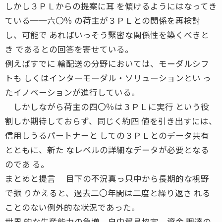
しかし３ＰＬからの提案に耳 を傾けるようにはなってき
ている──六〇％ の荷主が３ＰＬとの関係を再検討
し、可能で あればいっそう緊密な関係性を築くべきと
き であるとの回答を寄せている。
例えばすでに 輸配送の分野においては、モーダルシフ
トも しくはインターモーダル・ソリューションとい っ
たイノベーションが進行している。
しかしながら荷主の四〇％は３ＰＬに実行 という役
割しか期待しておらず、同じく約四 値を引き出すには、
信用しうるパートナーと しての３ＰＬとのデータ共有
とともに、新た なレベルの詳細なデータが必要となる
のであ る。
まとめと提言 目下の不況真っ只中から長期的な視野
で振 りかえると、過去二〇年間は二度と繰り返さ れる
ことのない例外的な状況であった。
世界 的な生産能力の急増、自由貿易協定、資金 調達の