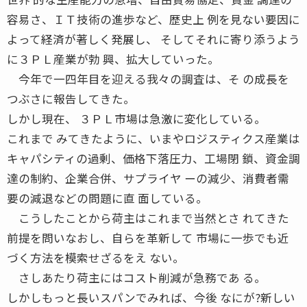
容易さ、ＩＴ技術の進歩など、歴史上 例を見ない要因に
よって経済が著しく発展し、 そしてそれに寄り添うよう
に３ＰＬ産業が勃 興、拡大していった。
今年で一四年目を迎える我々の調査は、そ の成長を
つぶさに報告してきた。
しかし現在、 ３ＰＬ市場は急激に変化している。
これまで みてきたように、いまやロジスティクス産業は
キャパシティの過剰、価格下落圧力、工場閉 鎖、資金調
達の制約、企業合併、サプライヤ ーの減少、消費者需
要の減退などの問題に直 面している。
こうしたことから荷主はこれまで当然とさ れてきた
前提を問いなおし、自らを革新して 市場に一歩でも近
づく方法を模索せざるをえ ない。
さしあたり荷主にはコスト削減が急務であ る。
しかしもっと長いスパンでみれば、今後 なにが?新しい