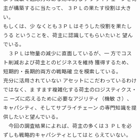
主が構築するに当たって、 ３ＰＬの果たす役割は大き
い。
もしくは、少 なくとも３ＰＬはそうした役割を果たし
うる ということを、荷主に認識してもらいたいと 望ん
でいる。
３ＰＬは物量の減少に直面しているが、一 方でコス
ト削減および荷主とのビジネスを維持 獲得するため、
短期的・長期的両方の戦略確 立を模索している。
充分に活用されていない アセットにこだわっているわけ
ではなく、ま すます複雑化する荷主のロジスティクス・
ニ ーズに応えるために必要なアジリティ（機敏 さ）、
キャパシティ、そしてサプライチェーン の専門知識を提
供したいと望んでいる。
今回の調査結果によれば、荷主の多くは３ ＰＬを必
ずしも戦略的キャパシティとしてはと らえていない。