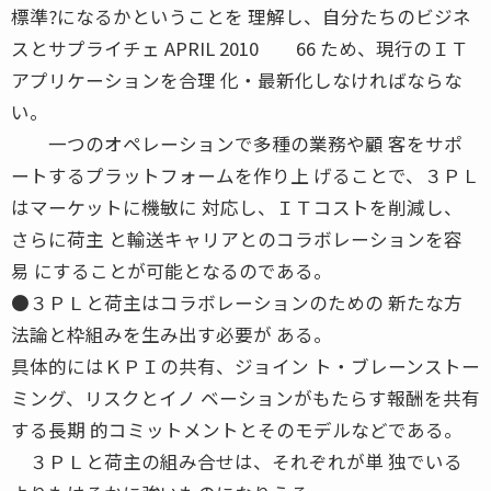
標準?になるかということを 理解し、自分たちのビジネ
スとサプライチェ APRIL 2010 66 ため、現行のＩＴ
アプリケーションを合理 化・最新化しなければならな
い。
一つのオペレーションで多種の業務や顧 客をサポ
ートするプラットフォームを作り上 げることで、３ＰＬ
はマーケットに機敏に 対応し、ＩＴコストを削減し、
さらに荷主 と輸送キャリアとのコラボレーションを容
易 にすることが可能となるのである。
●３ＰＬと荷主はコラボレーションのための 新たな方
法論と枠組みを生み出す必要が ある。
具体的にはＫＰＩの共有、ジョイン ト・ブレーンストー
ミング、リスクとイノ ベーションがもたらす報酬を共有
する長期 的コミットメントとそのモデルなどである。
３ＰＬと荷主の組み合せは、それぞれが単 独でいる