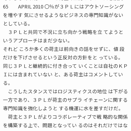
65 APRIL 2010 〇％が３ＰＬにはアウトソーシング
を増やす 気にさせるようなビジネスの専門知識がない
としている。
３ＰＬと共同で不況に立ち向かう戦略を立 てようと
いうアプローチはまだ少ない。
それど ころか多くの荷主は前向きの話をせずに、値 段
だけを下げさせるという正反対の方針をと っている。
同じ３ＰＬと継続的に付き合って いくことは自社のＫＰ
Ｉには含まれていない と、ある荷主はコメントしてい
る。
こうしたスタンスではロジスティクスの地位 は下がる
一方であり、３ＰＬが荷主のサプラ イチェーンに関する
専門知識を強化しようと する機運に水を差すだけだ。
荷主と３ＰＬがよりコラボレーティブで戦 略的な関係
を構築する上で、問題となってい るのはそれだけではな