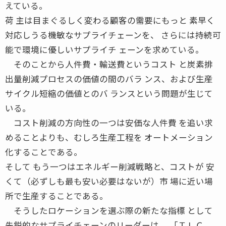
えている。
荷 主は目まぐるしく変わる顧客の需要にもっと 素早く
対応しうる機敏なサプライチェーンを、 さらには持続可
能で環境に優しいサプライチ ェーンを求めている。
そのことから人件費・輸送費というコスト と炭素排
出量削減プロセスの価値の間のバラ ンス、および生産
サイクル短縮の価値とのバ ランスという問題が生じて
いる。
コスト削減の方向性の一つは安価な人件費 を追い求
めることよりも、むしろ生産工程を オートメーション
化することである。
そして もう一つはエネルギー削減戦略と、コストが 安
くて（必ずしも最も安い必要はないが）市 場に近い場
所で生産することである。
そうしたロケーションを選ぶ際の新たな指標 として
先鋭的なサプライチェーンのリーダーは、 「ＴＬＣ