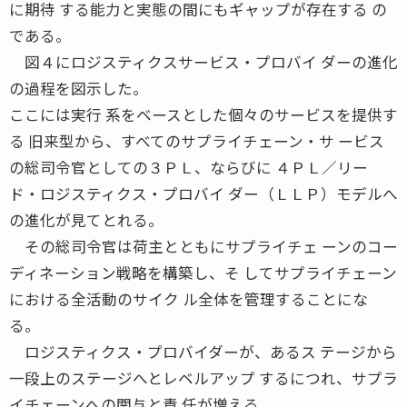
に期待 する能力と実態の間にもギャップが存在する の
である。
図４にロジスティクスサービス・プロバイ ダーの進化
の過程を図示した。
ここには実行 系をベースとした個々のサービスを提供す
る 旧来型から、すべてのサプライチェーン・サ ービス
の総司令官としての３ＰＬ、ならびに ４ＰＬ／リー
ド・ロジスティクス・プロバイ ダー（ＬＬＰ）モデルへ
の進化が見てとれる。
その総司令官は荷主とともにサプライチェ ーンのコー
ディネーション戦略を構築し、そ してサプライチェーン
における全活動のサイク ル全体を管理することにな
る。
ロジスティクス・プロバイダーが、あるス テージから
一段上のステージへとレベルアップ するにつれ、サプラ
イチェーンへの関与と責 任が増える。