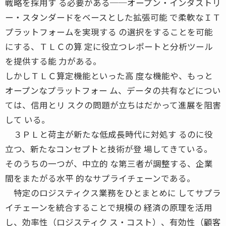
戦略を採用す る必要がある──オープン・インダストリ
ー・スタンダードをベースとした拡張可能 で柔軟なＩＴ
プラットフォームを実現する の選択をすることを可能
にする、ＴＬＣの算 定に役立つレポートと分析ツール
を提供する能 力がある。
しかしＴＬＣ算定機能といった高 度な機能や、もっと
オープンなプラットフォー ム、データの共有などについ
ては、信用とリ スクの問題が立ちはだかって進展を阻害
して いる。
３ＰＬと荷主が新たな低成長時代に対処す るのに役
立つ、新たなコンセプトと技術が登 場してきている。
そのうちの一つが、中立的 な第三者が調整する、企業
間をまたがる水平 的なサプライチェーンである。
特定のロジスティクス業務をひとまとめに してサプラ
イチェーンを統合することで規模の 経済の原理を活用
し、効率性（ロジスティク ス・コスト）、有効性（顧客