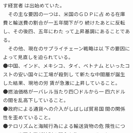
す経営者 は出始めていた。
その主な要因の一つは、米国のＧＤＰに占 める在庫
費と輸送費の割合が一五年間下がり 続けたあとに反転
し、その後四、五年にわた って上昇基調にあることであ
る。
その他、現在のサプライチェーン戦略は以 下の要因に
よって見直しを迫られている。
●中国、インド、メキシコ、タイ、ベトナム といったコ
ストの安い国々に工場が殺到し て新たな中間層が誕生
した結果、現地の労 賃が急激に上昇していること。
●燃油価格が一バレル当たり四〇ドルから一 四六ドル
の間を乱高下していること。
●政府による通貨への介入がしばしば貿易国 間の関係
性を歪めていること。
●テロリズムと海賊行為による輸送貨物の危 険性につ