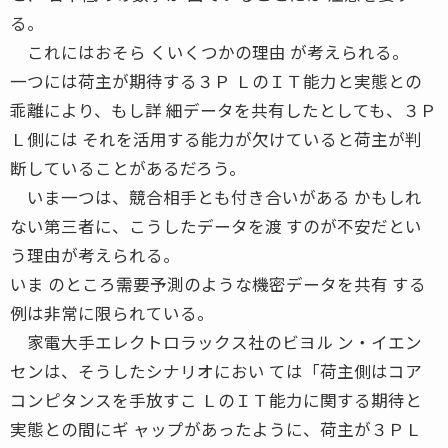
る。
これにはおそら くいくつかの理由 が考えられる。
一つには荷主が期待する３Ｐ ＬのＩＴ能力と実態との
乖離により、もし詳 細データを共有したとしても、３Ｐ
Ｌ側には それを活用する能力が欠けていると荷主が判
断していることがあるだろう。
いま一つは、競合相手とも付き合いがある かもしれ
ない第三者に、こうしたデータを渡 すのが不安だとい
う理由が考えられる。
いま のところ需要予測のような機密データを共有 する
例は非常に限られている。
家電大手エレクトロラックス社のビヨル ン・イエン
センは、そうしたシナリオにおい ては「荷主側はコア
コンピタンスを手放すこ ＬのＩＴ能力に関する期待と
実態との間にギ ャップがあったように、荷主が３ＰＬ