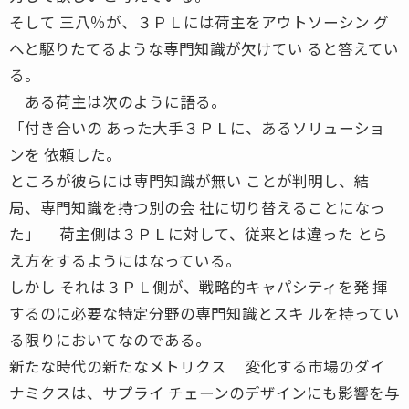
そして 三八％が、３ＰＬには荷主をアウトソーシン グ
へと駆りたてるような専門知識が欠けてい ると答えてい
る。
ある荷主は次のように語る。
「付き合いの あった大手３ＰＬに、あるソリューショ
ンを 依頼した。
ところが彼らには専門知識が無い ことが判明し、結
局、専門知識を持つ別の会 社に切り替えることになっ
た」 荷主側は３ＰＬに対して、従来とは違った とら
え方をするようにはなっている。
しかし それは３ＰＬ側が、戦略的キャパシティを発 揮
するのに必要な特定分野の専門知識とスキ ルを持ってい
る限りにおいてなのである。
新たな時代の新たなメトリクス 変化する市場のダイ
ナミクスは、サプライ チェーンのデザインにも影響を与