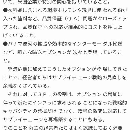
いて、米国企業が特別の関心を抱 いていること。
●衣料品に含まれる環境ホルモンや玩具に使 われる鉛が
入った塗料など、品質保証（Ｑ Ａ）問題がクローズアッ
プされ、品質保証 への対応が結果的にコストを押し上
げてい ること。
●パナマ運河の拡張や効率的なインターモー ダル輸送
など、新たな輸送オプションが 次々と登場しているこ
と。
経済危機に加えてこうしたオプションが登 場してきた
ことで、経営者たちはサプライチ ェーン戦略の見直しを
余儀なくされている。
それに対して３ＰＬの役割は、オプション の増加に
伴って新たにインフラに求められる ことになった戦略的
キャパシティの発揮だけ でなく、環境の激変に対応して
サプライチェ ーンを再構築することにもある。
そのことを 荷主の経営者たちはよく認識しておく必要