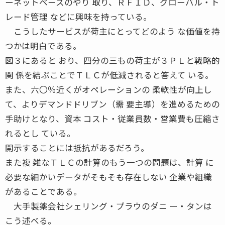
ーネットベースのやり 取り、ＲＦＩＤ、グローバル・ト
レード管理 などに興味を持っている。
こうしたサービスが荷主にとってどのよう な価値を持
つかは明白である。
図３にあると おり、四分の三もの荷主が３ＰＬと戦略的
関 係を結ぶことでＴＬＣが低減されると答えて いる。
また、六〇％近くがオペレーションの 柔軟性が向上し
て、よりデマンドドリブン（需 要主導）を進めるための
手助けとなり、資本 コスト・従業員数・営業費も圧縮さ
れるとし ている。
開示することには抵抗があるだろう。
また複 雑なＴＬＣの計算のもう一つの問題は、計算 に
必要な細かいデータがそもそも存在しない 企業や組織
があることである。
大手製薬会社シェリング・プラウのダニ ー・タンは
こう述べる。