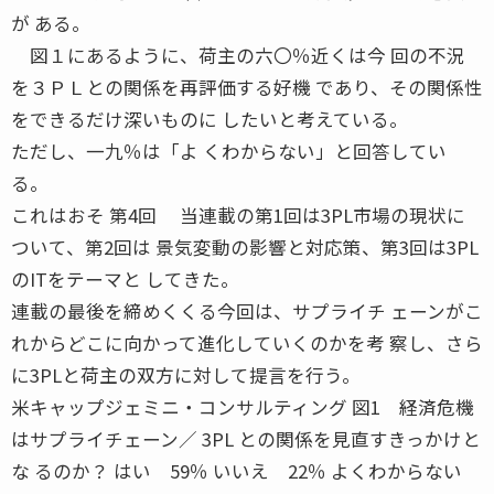
が ある。
図１にあるように、荷主の六〇％近くは今 回の不況
を３ＰＬとの関係を再評価する好機 であり、その関係性
をできるだけ深いものに したいと考えている。
ただし、一九％は「よ くわからない」と回答してい
る。
これはおそ 第4回 当連載の第1回は3PL市場の現状に
ついて、第2回は 景気変動の影響と対応策、第3回は3PL
のITをテーマと してきた。
連載の最後を締めくくる今回は、サプライチ ェーンがこ
れからどこに向かって進化していくのかを考 察し、さら
に3PLと荷主の双方に対して提言を行う。
米キャップジェミニ・コンサルティング 図1 経済危機
はサプライチェーン／ 3PL との関係を見直すきっかけと
な るのか？ はい 59％ いいえ 22％ よくわからない