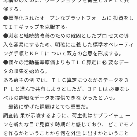
催する。
●標準化されたオープンなプラットフォームに 投資をし
てＩＴギャップを克服する。
●測定と継続的改善のための確固としたプロ セスの導
入を容易にするため、明確に定義 した標準オペレーティ
ング手順とＫＰＩに ついて双方の合意を形成する。
●個々の活動基準原価よりもＴＬＣ算定に必 要なデー
タの収集を始める。
ある荷主の例 では、ＴＬＣ算定につながるデータを３
Ｐ Ｌと進んで共有しようとしたが、３ＰＬは 必要なレ
ベルの詳細なデータを提供できな かったという。
最後に挙げた課題はとても重要だ。
調査結 果が示唆するように、荷主側はサプライチェ ー
ンを新たな目で見直す時期だと感じており、 どこでモノ
を作るかということから何を外注 に出すかということ