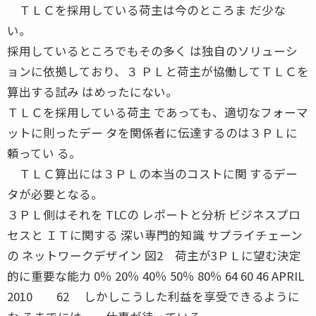
ＴＬＣを採用している荷主は今のところま だ少な
い。
採用しているところでもその多く は独自のソリューシ
ョンに依拠しており、３ ＰＬと荷主が協働してＴＬＣを
算出する試み はめったにない。
ＴＬＣを採用している荷主 であっても、適切なフォーマ
ットに則ったデー タを関係者に伝達するのは３ＰＬに
頼ってい る。
ＴＬＣ算出には３ＰＬの本当のコストに関 するデー
タが必要となる。
３ＰＬ側はそれを TLCの レポートと分析 ビジネスプロ
セスと ＩＴに関する 深い専門的知識 サプライチェーン
の ネットワークデザイン 図2 荷主が3ＰＬに望む決定
的に重要な能力 0％ 20％ 40％ 50％ 80％ 64 60 46 APRIL
2010 62 しかしこうした利益を享受できるように