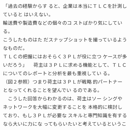
「過去の経験からす ると、企業は本当にＴＬＣを計測し
ていると はいえない。
輸送費や製造費などの個々のコ ストばかり気にしてい
る。
こうしたものはた だスナップショットを撮っているよう
なものだ。
ＴＬＣの把握にはおそらく３ＰＬが役に立つ ケースが多
いだろう」 荷主は３ＰＬに求める機能として、ＴＬＣ
についてのレポートと分析を最も重視してい る。
（図２参照）つまり荷主は３ＰＬが戦略 的パートナー
となってくれることを望んでい るのである。
こうした回答からわかるのは、荷主はソー シングや
ネットワークを大幅に変更することを 本格的に検討し
ており、もし３ＰＬが必要な スキルと専門知識を有する
なら大いに力にな ってもらいたいと考えているというこ