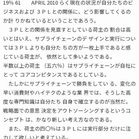
19％ 61 APRIL 2010 らく現在の状況が自分たちのビ
ジネスおよび ３ＰＬとの関係に、どう影響してくるの
か計 りかねているということであろう。
３ＰＬとの関係を見直すとしている荷主の 割合は高
いとはいえ、サプライチェーンのデ ザインと実行につい
ては３ＰＬよりも自分た ちの方が一枚上手であると感
じている荷主が、 依然として多いようである。
半数以上の荷主 （五六％）はサプライチェーンが自社に
とって コアコンピタンスであるとしている。
たしかにサプライチェーンで勝負をしてい る、変化の
早い消費財やハイテクのような業 界では、そうした高
度な専門知識は自分たち 自身で確立するのが当然だ。
戦略面での意思 決定をアウトソーシングするというコ
ンセプト は、かなり新しい考え方なのである。
また、荷主の四〇％は３ＰＬには実行部分 だけに注
力して欲しいと考えている。