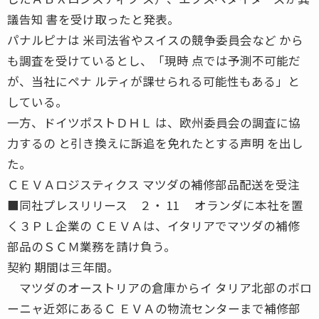
議告知 書を受け取ったと発表。
パナルピナは 米司法省やスイスの競争委員会など から
も調査を受けているとし、「現時 点では予測不可能だ
が、当社にペナ ルティが課せられる可能性もある」と
している。
一方、ドイツポストＤＨＬ は、欧州委員会の調査に協
力するの と引き換えに訴追を免れたとする声明 を出し
た。
ＣＥＶＡロジスティクス マツダの補修部品配送を受注
■同社プレスリリース ２・ 11 オランダに本社を置
く３ＰＬ企業の ＣＥＶＡは、イタリアでマツダの補修
部品のＳＣＭ業務を請け負う。
契約 期間は三年間。
マツダのオーストリアの倉庫からイ タリア北部のボロ
ーニャ近郊にあるＣ ＥＶＡの物流センターまで補修部