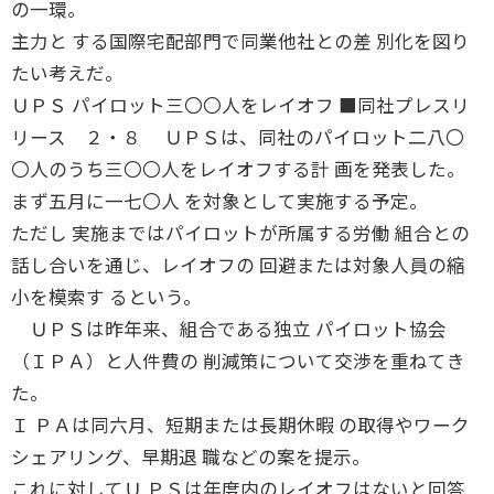
の一環。
主力と する国際宅配部門で同業他社との差 別化を図り
たい考えだ。
ＵＰＳ パイロット三〇〇人をレイオフ ■同社プレスリ
リース ２・８ ＵＰＳは、同社のパイロット二八〇
〇人のうち三〇〇人をレイオフする計 画を発表した。
まず五月に一七〇人 を対象として実施する予定。
ただし 実施まではパイロットが所属する労働 組合との
話し合いを通じ、レイオフの 回避または対象人員の縮
小を模索す るという。
ＵＰＳは昨年来、組合である独立 パイロット協会
（ＩＰＡ）と人件費の 削減策について交渉を重ねてき
た。
Ｉ ＰＡは同六月、短期または長期休暇 の取得やワーク
シェアリング、早期退 職などの案を提示。
これに対してＵ ＰＳは年度内のレイオフはないと回答