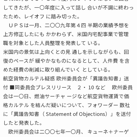
してきたが、一〇年度に入って話し 合いが不調に終わっ
たため、レイオフ に踏み切った。
ＵＰＳは一月、二〇〇九年第４四 半期の業績予想を
上方修正したにも かかわらず、米国内宅配事業で管理
職を対象とした人員整理を発表して いる。
米国内の景気は上向くとの見 通しを示しながらも、回
復のペースが 緩やかなものになるとして、人件費 を含
めた経費の削減に取り組んでいく としている。
航空貨物カルテル疑惑 欧州委員会が「異議告知書」送
付 ■同委員会プレスリリース ２・ 10 など 欧州委員
会は一〇日、燃油サーチャ ージなど航空貨物運賃で価
格カルテル を結んだ疑いについて、フォワーダー 数社
に「異議告知書（ Statement of Objections）」を送付
したと発表した。
欧州委員会は二〇〇七年一〇月、 キューネ＋ナーゲ