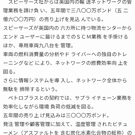
スピーサーズ社からは英国内の輸 送ネットワークの管
理業務を請け負 い、五年間で三八〇〇万ポンド（五 二
億六〇〇万円）の売り上げを見込 んでいる。
スピーサーズが英国内の 六カ所に持つ物流センターから
エンド ユーザーに届けるまでのＳＣＭ業務 を手掛ける
ほか、専用車両九八台を 管理。
車両の燃料消費量の分析やド ライバーへの独自のトレ
ーニングなど により、ネットワークの燃費効率向 上を
図る。
さらに情報システムを導 入し、ネットワーク全体から
無駄を 排除するという。
ペトロプラスとの契約では、サプラ イチェーン業務を
効率化しながら環境 負荷の低減を図る。
五年間の売り上 げ見込みは三〇〇〇万ポンド。
発注 管理や顧客管理に加えて、温度管理 されたビチュ
ーメン（アスファルトを 含む炭化水素化合物の総称）の