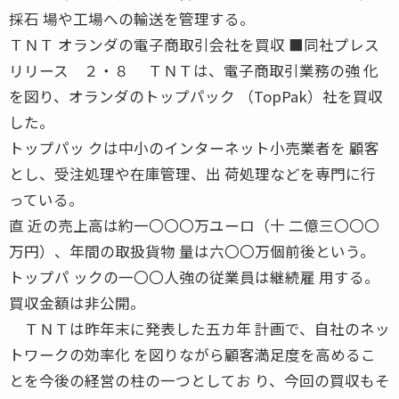
採石 場や工場への輸送を管理する。
ＴＮＴ オランダの電子商取引会社を買収 ■同社プレス
リリース ２・８ ＴＮＴは、電子商取引業務の強 化
を図り、オランダのトップパック （TopPak）社を買収
した。
トップパッ クは中小のインターネット小売業者を 顧客
とし、受注処理や在庫管理、出 荷処理などを専門に行
っている。
直 近の売上高は約一〇〇〇万ユーロ（十 二億三〇〇〇
万円）、年間の取扱貨物 量は六〇〇万個前後という。
トップパ ックの一〇〇人強の従業員は継続雇 用する。
買収金額は非公開。
ＴＮＴは昨年末に発表した五カ年 計画で、自社のネッ
トワークの効率化 を図りながら顧客満足度を高めるこ
とを今後の経営の柱の一つとしてお り、今回の買収もそ