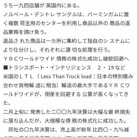
うち一九四店舗が 英国内にある。
ノルベール・デントレ サングルは、バーミンガムに置
く複数 荷主用のセンターを利用し食品以外の 商品の返
品業務を請け負う。
返品さ れた商品は一カ所に集約して独自のシ ステムに
より仕分けし、それぞれに適 切な処理を行う。
ＹＲＣワールドワイド 債務の株式化成功し破綻回避へ
■トランスポート・インテリジェンス ２・ 19 など
米国のＬＴＬ（ Less Than Truck load：日本の特別積み
合わせ貨物輸 送に相当）輸送の最大手であるＹＲ Ｃワ
ールドワイドが、倒産を回避する 公算が高くなってき
た。
二月上旬に 発表した二〇〇九年決算は大幅な最 終損失
に落ち込んだが、大規模な債 務の株式化に成功した。
同社の〇九年決算は、売上高が前年 比四〇・九％減