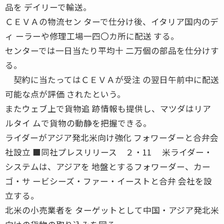
品を デイリーで輸送。
ＣＥＶＡの物流セン ターで仕分け後、イタリア国内のデ
ィ ーラーや修理工場一四〇カ所に配送 する。
センターでは一日当たり平均十 二万個の部品を仕分けす
る。
契約に当たってはＣＥＶＡが受注 の翌日午前中に配送
可能な点が評価 されたという。
またウェブ上で貨物追 跡情報も提供し、マツダはリア
ルタイ ムで貨物の動静を把握できる。
ライダーがアジア発北米向け強化 フォワーダーと合弁会
社設立 ■同社プレスリリース ２・11 米ライダー・
システムは、アジアを 地盤とするフォワーダー、カー
ゴ・サ ービシーズ・ファー・イーストと合弁 会社を設
立する。
北米の小売業者を ターゲットとして中国・アジア発北米