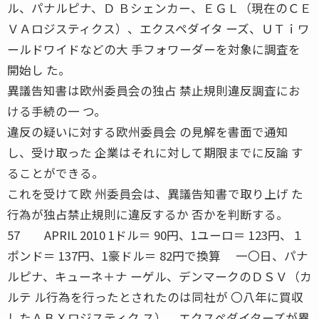
ル、パナルピナ、Ｄ Ｂシェンカー、ＥＧＬ（現在のＣＥ
ＶＡロジスティクス）、エクスペダイタ ーズ、ＵＴｉワ
ールドワイドなどの大 手フォワーダーを対象に調査を
開始し た。
異議告知書は欧州委員会の独占 禁止規則違反調査にお
ける手続の一 つ。
違反の疑いに対する欧州委員会 の見解を書面で通知
し、受け取った 企業はそれに対して期限までに反論 す
ることができる。
これを受けて欧 州委員会は、異議告知書で取り上げ た
行為が独占禁止規則に違反するか 否かを判断する。
57 APRIL 2010 1ドル＝ 90円、1ユーロ＝ 123円、１
ポンド＝ 137円、1豪ドル＝ 82円で換算 一〇日、パナ
ルピナ、キューネ＋ナ ーゲル、デンマークのＤＳＶ（カ
ルテ ル行為を行ったとされたのは同社が 〇八年に買収
したＡＢＸロジスティク ス）、エクスペダイターズが異