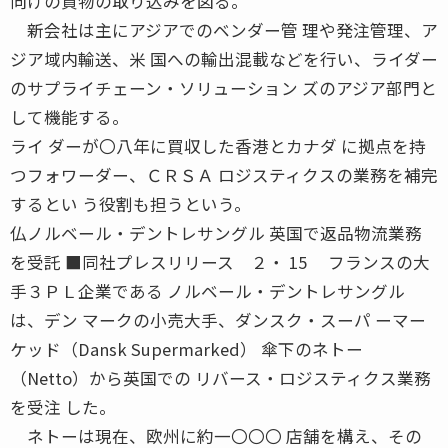
向けの貨物の取り込みを図る。
新会社は主にアジアでのベンダー管 理や発注管理、ア
ジア域内輸送、米 国への輸出混載などを行い、ライダー
のサプライチェーン・ソリューション ズのアジア部門と
して機能する。
ライ ダーが〇八年に買収した香港とカナダ に拠点を持
つフォワーダー、ＣＲＳＡ ロジスティクスの業務を補完
するとい う役割も担うという。
仏ノルベール・デントレサングル 英国で返品物流業務
を受託 ■同社プレスリリース ２・ 15 フランスの大
手３ＰＬ企業である ノルベール・デントレサングル
は、デン マークの小売大手、ダンスク・スーパ ーマー
ケッド（Dansk Supermarked） 傘下のネトー
（Netto）から英国での リバース・ロジスティクス業務
を受注 した。
ネトーは現在、欧州に約一〇〇〇 店舗を構え、その