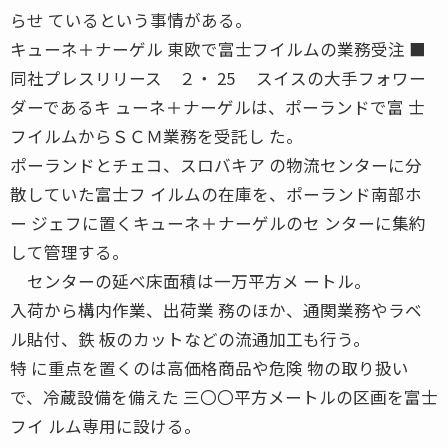
らせ ているという事情がある。
キューネ＋ナーゲル 東欧で富士フイルムの業務受注 ■
同社プレスリリース ２・ 25 スイスの大手フォワー
ダーであるキ ューネ＋ナーゲルは、ポーランドで富 士
フイルムからＳＣＭ業務を受託し た。
ポーランドとチェコ、スロバキア の物流センターに分
散していた富士フ イルムの在庫を、ポーランド南部ホ
ー ジェフに置くキューネ＋ナーゲルのセ ンターに集約
して管理する。
センターの延べ床面積は一万平方メ ートル。
入荷から構内作業、出荷業 務のほか、通関業務やラベ
ル貼付、鉄 板のカットなどの流通加工も行う。
特 に重点を置くのは高価格商品や危険 物の取り扱い
で、冷蔵設備を備えた 三〇〇平方メートルの区画を富士
フイ ルム専用に設ける。