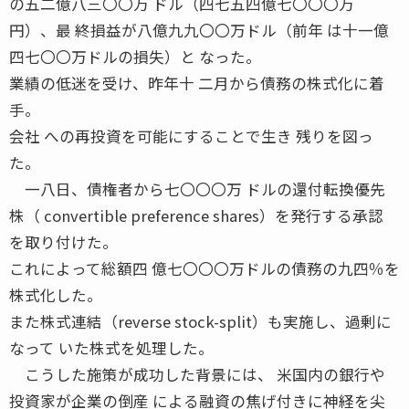
の五二億八三〇〇万 ドル（四七五四億七〇〇〇万
円）、最 終損益が八億九九〇〇万ドル（前年 は十一億
四七〇〇万ドルの損失）と なった。
業績の低迷を受け、昨年十 二月から債務の株式化に着
手。
会社 への再投資を可能にすることで生き 残りを図っ
た。
一八日、債権者から七〇〇〇万 ドルの還付転換優先
株（ convertible preference shares）を発行する承認
を取り付けた。
これによって総額四 億七〇〇〇万ドルの債務の九四％を
株式化した。
また株式連結（reverse stock-split）も実施し、過剰に
なって いた株式を処理した。
こうした施策が成功した背景には、 米国内の銀行や
投資家が企業の倒産 による融資の焦げ付きに神経を尖