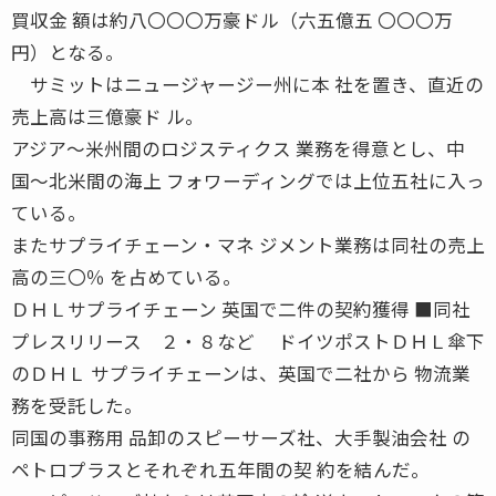
買収金 額は約八〇〇〇万豪ドル（六五億五 〇〇〇万
円）となる。
サミットはニュージャージー州に本 社を置き、直近の
売上高は三億豪ド ル。
アジア〜米州間のロジスティクス 業務を得意とし、中
国〜北米間の海上 フォワーディングでは上位五社に入っ
ている。
またサプライチェーン・マネ ジメント業務は同社の売上
高の三〇％ を占めている。
ＤＨＬサプライチェーン 英国で二件の契約獲得 ■同社
プレスリリース ２・８など ドイツポストＤＨＬ傘下
のＤＨＬ サプライチェーンは、英国で二社から 物流業
務を受託した。
同国の事務用 品卸のスピーサーズ社、大手製油会社 の
ペトロプラスとそれぞれ五年間の契 約を結んだ。