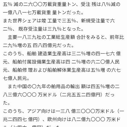
五％ 減の二六〇〇万載貨重量トン、受注 残は八％減の
一億八八一七万載貨重 量トンだった。
また世界シェアは竣 工量で三五％、新規受注量で六
二％、 既存受注量は三九％となった。
主要一八三九社の工業総生産額 合計をみると、前年比
二九％増の五 四八四億元だった。
このうち、船舶 建造業生産高は三二％増の四一七六 億
元、船舶付属設備業生産高は四 二％増の六二〇億人民
元、船舶修 理および船舶解体業生産高は五％増 の六七
七億人民元。
また中国の〇九年の舶用品の輸出 額は四五％増の二
八三億六〇〇〇 万米ドル（二兆五五二四億円）だっ
た。
このうち、アジア向けは一三八 億三〇〇〇万米ドル（一
兆二四四七 億円）、欧州向けは八二億九〇〇〇 万米ド