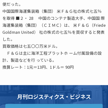
便だった。
中国国際海運集装箱（集団） 米Ｆ＆Ｇ社の株式七五％
を取得 ■２・ 28 中国のコンテナ製造大手、中国国 際
海運集装箱（集団）（ＣＩＭＣ）は、 米Ｆ＆Ｇ（Friede
Goldman United） 社の株式の七五％を買収すると発表
した。
買取価格は七五〇〇万米ドル。
Ｆ＆Ｇは主に海洋工程プラットホ ーム付属設備の設
計、製造などを行 っている。
換算レート：1元＝13円、1ドル＝ 90円
月刊ロジスティクス・ビジネス