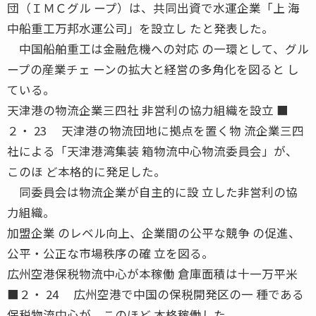
団（ＩＭＣグル ープ）は、共同出資で水運企業「上 海
中船重工万邦水運公司」を設立し たと発表した。
中国船舶重工は金融危機への対応 の一環として、グル
ープの産業チェ ーンの拡大と経営の多角化を図ると し
ている。
天津港の物流企業三四社 非営利の協力組織を設立 ■
２・ 23 天津港の物流団地に拠点を置く物 流企業三四
社による「天津港湾集装 箱物流中心物流委員会」が、
このほ ど本格的に発足した。
同委員会は物流企業が自主的に設 立した非営利の協
力組織。
加盟企業 のレベル向上、企業間の公平な競争 の促進、
公平・公正な市場秩序の確 立を図る。
広州空港保税物流中心が本稼働 倉庫面積は十一万平米
■２・ 24 広州空港で中国の保税開発区の一 種である
保税物流中心が、このほど 本格稼働した。