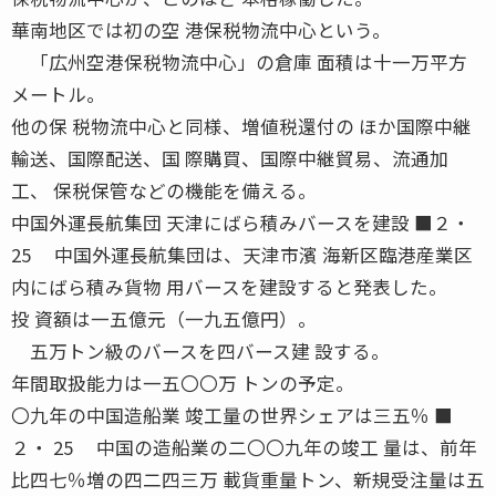
華南地区では初の空 港保税物流中心という。
「広州空港保税物流中心」の倉庫 面積は十一万平方
メートル。
他の保 税物流中心と同様、増値税還付の ほか国際中継
輸送、国際配送、国 際購買、国際中継貿易、流通加
工、 保税保管などの機能を備える。
中国外運長航集団 天津にばら積みバースを建設 ■２・
25 中国外運長航集団は、天津市濱 海新区臨港産業区
内にばら積み貨物 用バースを建設すると発表した。
投 資額は一五億元（一九五億円）。
五万トン級のバースを四バース建 設する。
年間取扱能力は一五〇〇万 トンの予定。
〇九年の中国造船業 竣工量の世界シェアは三五％ ■
２・ 25 中国の造船業の二〇〇九年の竣工 量は、前年
比四七％増の四二四三万 載貨重量トン、新規受注量は五