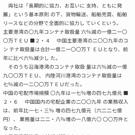
両社は「長期的に協力、お互いに 支持、ともに発
展」という基本原則 の下、貨物輸送、船舶売買、船舶
リースなどの分野で全面的に協力し ていくという。
主要港湾の〇九年コンテナ取扱量 六％減の一億二一〇
〇万ＴＥＵ ■２・４ 中国主要港湾の二〇〇九年のコ
ン テナ取扱量は合計一億二一〇〇万Ｔ ＥＵとなり、前
年に比べ六％減少し た。
そのうち沿海港湾のコンテナ取扱 量は六％減の一億
九〇〇万ＴＥＵ、 内陸河川港湾のコンテナ取扱量は
七％減の一二〇〇万ＴＥＵだった。
中国の宅配市場規模 〇九年は一七％増の四七九億元 ■
２・６ 中国国内の宅配企業の二〇〇九年 の業務収入
は、前年比一七・三％ 増の四七九億元（六二二七億
円）、 業務量は二二・八％増の一八億六〇 〇〇万件と
なった。