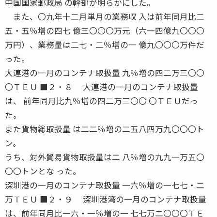
中国国家郵政局 の幹部が明らかにした。
また、〇九年十二月単月の業務収 入は前年同月比二
五・五％増の四七 億三〇〇〇万元（六一四億九〇〇〇
万円）、業務量は二七・二％増の一 億九〇〇〇万件だ
った。
大連港の一月のコンテナ取扱量 九％増の四二万三〇〇
〇ＴＥＵ ■２・８ 大連港の一月のコンテナ取扱量
は、 前年同月比九％増の四二万三〇〇 〇ＴＥＵだっ
た。
また貨物総取扱量 は二二％増の二五八四万九〇〇〇ト
ン。
うち、対外貿易貨物取扱量は二 八％増の九九一万五〇
〇〇トンとな った。
深圳港の一月のコンテナ取扱量 一六％増の一七七・二
万ＴＥＵ ■２・９ 深圳港湾の一月のコンテナ取扱量
は、前年同月比一六・一％増の一 七七万二〇〇〇ＴＥ