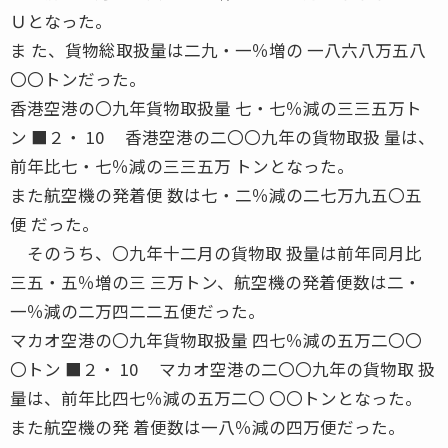
Ｕとなった。
ま た、貨物総取扱量は二九・一％増の 一八六八万五八
〇〇トンだった。
香港空港の〇九年貨物取扱量 七・七％減の三三五万ト
ン ■２・ 10 香港空港の二〇〇九年の貨物取扱 量は、
前年比七・七％減の三三五万 トンとなった。
また航空機の発着便 数は七・二％減の二七万九五〇五
便 だった。
そのうち、〇九年十二月の貨物取 扱量は前年同月比
三五・五％増の三 三万トン、航空機の発着便数は二・
一％減の二万四二二五便だった。
マカオ空港の〇九年貨物取扱量 四七％減の五万二〇〇
〇トン ■２・ 10 マカオ空港の二〇〇九年の貨物取 扱
量は、前年比四七％減の五万二〇 〇〇トンとなった。
また航空機の発 着便数は一八％減の四万便だった。