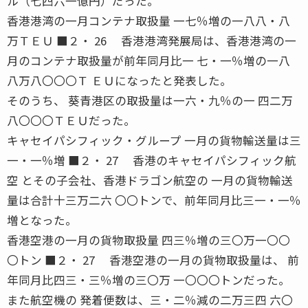
ル（七四六一億円）だった。
香港港湾の一月コンテナ取扱量 一七％増の一八八・八
万ＴＥＵ ■２・ 26 香港港湾発展局は、香港港湾の一
月のコンテナ取扱量が前年同月比一 七・一％増の一八
八万八〇〇〇Ｔ ＥＵになったと発表した。
そのうち、 葵青港区の取扱量は一六・九％の一 四二万
八〇〇〇ＴＥＵだった。
キャセイパシフィック・グループ 一月の貨物輸送量は三
一・一％増 ■２・ 27 香港のキャセイパシフィック航
空 とその子会社、香港ドラゴン航空の 一月の貨物輸送
量は合計十三万二六 〇〇トンで、前年同月比三一・一％
増となった。
香港空港の一月の貨物取扱量 四三％増の三〇万一〇〇
〇トン ■２・ 27 香港空港の一月の貨物取扱量は、 前
年同月比四三・三％増の三〇万 一〇〇〇トンだった。
また航空機の 発着便数は、三・二％減の二万三四 六〇