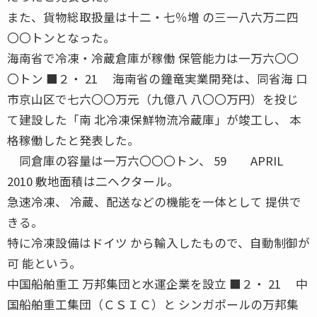
また、貨物総取扱量は十二・七％増 の三一八六万二四
〇〇トンとなった。
海南省で冷凍・冷蔵倉庫が稼働 保管能力は一万六〇〇
〇トン ■２・ 21 海南省の鐘竜実業開発は、同省海 口
市京山区で七六〇〇万元（九億八 八〇〇万円）を投じ
て建設した「南 北冷凍保鮮物流冷蔵庫」が竣工し、 本
格稼働したと発表した。
同倉庫の容量は一万六〇〇〇トン、 59 APRIL
2010 敷地面積は二ヘクタール。
急速冷凍、 冷蔵、配送などの機能を一体として 提供で
きる。
特に冷凍設備はドイツ から輸入したもので、自動制御が
可 能という。
中国船舶重工 万邦集団と水運企業を設立 ■２・ 21 中
国船舶重工集団（ＣＳＩＣ）と シンガポールの万邦集