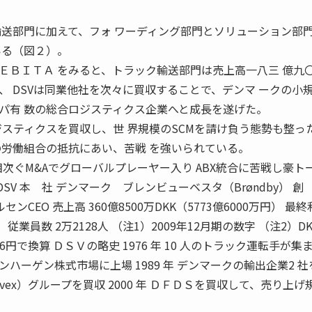
輸送部門に加えて、フォ ワーディング部門とソリューション部
いる（図２）。
ＢＩＴＡ をみると、トラック輸送部門は売上高一八三 億九
、 DSVは同業他社を次々に買収することで、デンマ ークの小
パ有 数の総合ロジスティクス企業へと成長を遂げた。
Xロジスティクスを買収し、世 界規模のSCMを請け負う態勢も整っ
の労働組合の抵抗にあい、苦戦 を強いられている。
 相次ぐM&Aでグローバルプレーヤー入り ABX統合に苦戦し豪ト
DSV 本 社 デンマーク ブレンビューベスタ（Brøndby） 創
ンCEO 売上高 360億8500万DKK（5773億6000万円） 最終
円） 従業員数 2万2128人 （注1）2009年12月期の数字 （注2）D
6円で換算 ＤＳＶの略史 1976 年 10 人のトラック運転手が集
ペンハーゲン株式市場に上場 1989 年 デンマークの輸出企業2 
ス（Svex）グループを買収 2000 年 ＤＦＤＳを買収して、売り上