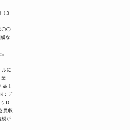
門（３
〇〇〇
規模な
た。
ールに
 業
利益 1
KK：デ
まりＤ
社を買収
げ規模が