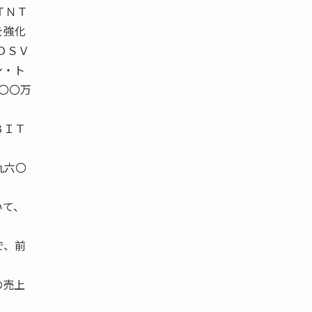
ＴＮＴ
を強化
びＤＳＶ
ン・ト
七〇〇万
ＢＩＴ
九六〇
いて、
で、前
の売上