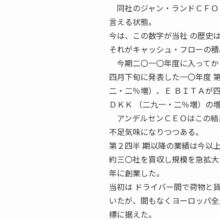
同社のジャン・ランドＣＦＯ（
言える状態。
今は、この数字が当社 の歴史
それがキャッシュ・フローの積
今期二〇一〇年度に入ってから
四月下旬に発表した一〇年度 
二・二％増）、Ｅ ＢＩＴＡが
ＤＫＫ （二九一・二％増）の
アンデルセンＣＥＯはこの結果
不足気味になりつつある。
第２四半 期以降の業績は今以
約三〇社を買収し規模を急拡大
年に創業した。
当初は ドライバー間で荷物と
いたが、間もなくヨーロッパ全
標に据えた。