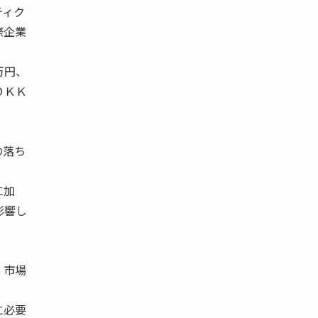
ティク
際企業
万円、
ＤＫＫ
の落ち
に加
影響し
。
、市場
に必要