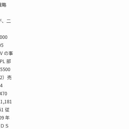
戦略
が、二
000
05
SV の事
PL 部
5500
注2）売
4
470
1,181
51 従
09 年
ＦＤＳ