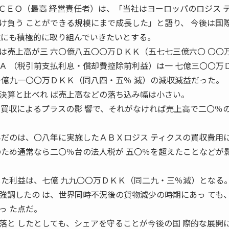
ＥＯ（最高 経営責任者）は、「当社はヨーロッパのロジス 
け負う ことができる規模にまで成長した」と語り、 今後は国
注にも積極的に取り組んでいきたいとする。
売上高が三 六〇億八五〇〇万ＤＫＫ（五七七三億六〇 〇〇
Ａ （税引前支払利息・償却費控除前利益）は一 七億三〇〇万
一億九一〇〇万ＤＫＫ（同八四・五％ 減）の減収減益だった。
算と比べれ ば売上高などの落ち込み幅は小さい。
の買収によるプラスの影 響で、それがなければ売上高で二〇％
んだのは、〇八年に実施したＡＢＸロジス ティクスの買収費用
のため通常なら二〇％台の法人税が 五〇％を超えたことなどが
した利益は、七億 九九〇〇万ＤＫＫ（同二九・三％減）となる
調したの は、世界同時不況後の貨物減少の時期にあっ ても
っ た点だ。
落と したとしても、シェアを守ることが今後の国 際的な展開