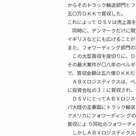
からそのトラック輸送部門とフ
五〇万ＤＫＫで買収した。
これによって ＤＳＶは売上高
同時に、デンマークだけに限定
イギリスなどにも広げることが
また、フォワーディング部門の
この大型買収を皮切りに、ＤＳ
その最大案件が〇八年のベルギ
で、買収金額は五六億ＤＫＫだ
ＡＢＸロジスティクスは、ベル
に投資会社の３ｉに買収され、
ＤＳＶにとってＡＢＸロジステ
パ大陸の主要国にトラック輸送
アメリカにフォワーディン グ
買収によ り同社のフォワーデ
しかしＡＢＸロジスティクスの