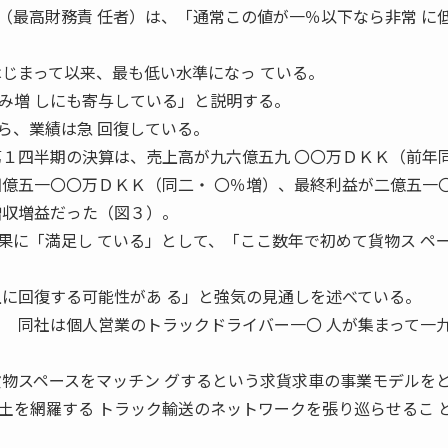
最高財務責 任者）は、「通常この値が一％以下なら非常 に
はじまって以来、最も低い水準になっ ている。
み増 しにも寄与している」と説明する。
、業績は急 回復している。
第１四半期の決算は、売上高が九六億五九 〇〇万ＤＫＫ（前年
四億五一〇〇万ＤＫＫ（同二・ 〇％増）、最終利益が二億五一
増収増益だった（図３）。
に「満足し ている」として、「ここ数年で初めて貨物ス ペ
上に回復する可能性があ る」と強気の見通しを述べている。
 同社は個人営業のトラックドライバー一〇 人が集まって一
貨物スペースをマッチン グするという求貨求車の事業モデルを
土を網羅する トラック輸送のネットワークを張り巡らせるこ 