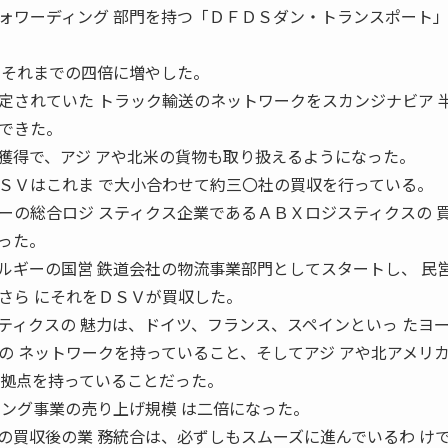
ォワーディング 部門を持つ「ＤＦＤＳダン・トランスポート」
をそれまでの四倍に増やした。
されていた トラック輸送のネットワークをスカンジナビア 
できた。
獲得で、アジ アや北米の貨物も取り扱えるようになった。
Ｖはこれま で大小合わせて約三〇社の買収を行っている。
ーの総合ロジ スティクス企業であるＡＢＸロジスティクスの 
った。
ギーの国営 鉄道会社の物流事業部門としてスタートし、 民
さら にそれをＤＳＶが買収した。
ィクスの 魅力は、ドイツ、フランス、スペインといっ たヨ
の ネットワークを持っていること、そしてアジ アや北アメリ
の拠点を持っていることだった。
ィング事業の売り上げ規模 は二倍になった。
買収後の業 務統合は、必ずしもスムーズに進んでいるわ け