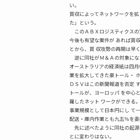
い。
買収によってネットワークを拡
た」という。
このＡＢＸロジスティクスの買
今後も有望な案件が あれば買
とから、買 収攻勢の再開は早
逆に同社がＭ＆Ａの対象にな
オーストラリアの経済紙は四月
業を拡大してきた豪トール・ 
ＤＳＶはこの新聞報道を否定 
トールが、ヨーロッパ を中心
羅したネット ワークができる
事業規模として日本円にし て
配送・庫内作業とも九五％を委
先に述べたように同社の起源は
とに変わりはない。