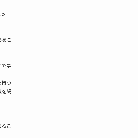
立っ
あるこ
とで事
を持つ
域を網
あるこ