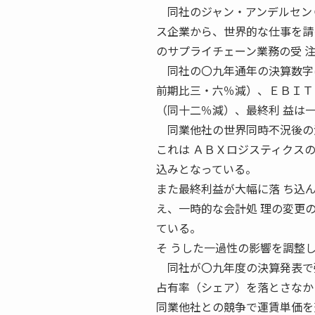
同社のジャン・アンデルセンＣ
ス企業から、世界的な仕事を請
のサプライチェーン業務の受 
同社の〇九年通年の決算数字は
前期比三・六％減）、ＥＢＩＴ
（同十二％減）、最終利 益は
同業他社の世界同時不況後の決
これは ＡＢＸロジスティクス
込みとなっている。
また最終利益が大幅に落 ち込
え、一時的な会計処 理の変更
ている。
そ うした一過性の影響を調整
同社が〇九年度の決算発表で強
占有率（シェア）を落とさなか
同業他社との競争で運賃単価を