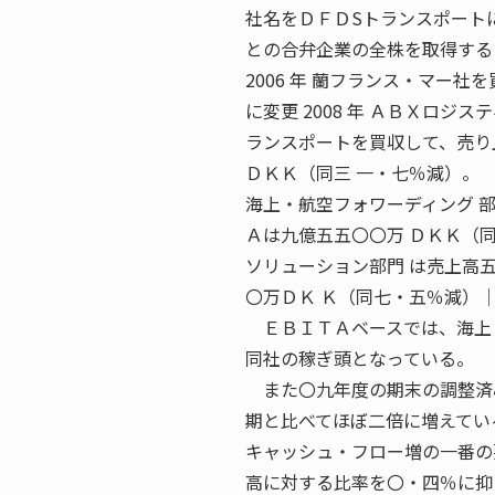
社名をＤＦＤSトランスポートに変
との合弁企業の全株を取得する 
2006 年 蘭フランス・マー社
に変更 2008 年 ＡＢＸロ
ランスポートを買収して、売り上げ
ＤＫＫ（同三 一・七％減）。
海上・航空フォワーディング 
Ａは九億五五〇〇万 ＤＫＫ（
ソリューション部門 は売上高
〇万ＤＫ Ｋ（同七・五％減）
ＥＢＩＴＡベースでは、海上・
同社の稼ぎ頭となっている。
また〇九年度の期末の調整済み
期と比べてほぼ二倍に増えてい
キャッシュ・フロー増の一番の
高に対する比率を〇・四％に抑