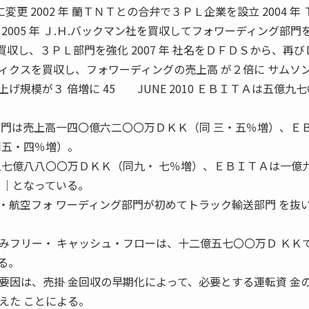
更 2002 年 蘭ＴＮＴとの合弁で３ＰＬ企業を設立 2004 年 
2005 年 Ｊ.Ｈ.バックマン社を買収してフォワーディング部門
を買収し、３ＰＬ部門を強化 2007 年 社名をＤＦＤＳから、再
ジスティクスを買収し、フォワーディングの売上高 が２倍に サムソ
規模が３ 倍増に 45 JUNE 2010 ＥＢＩＴＡは五億九
部門は売上高一四〇億六二〇〇万ＤＫＫ（同 三・五％増）、Ｅ
同五・四％増）。
五七億八八〇〇万ＤＫＫ（同九・ 七％増）、ＥＢＩＴＡは一億
││となっている。
航空フォ ワーディング部門が初めてトラック輸送部門 を抜
フリー・ キャッシュ・フローは、十二億五七〇〇万Ｄ ＫＫ
る。
要因は、売掛 金回収の早期化によって、必要とする運転資 金
えた ことによる。