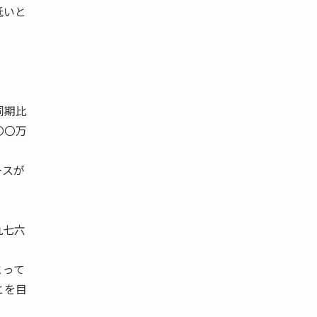
低いと
同期比
〇〇万
ースが
九七六
とって
とを目