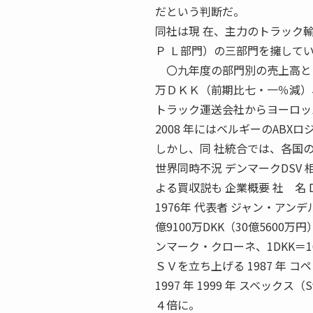
だという判断だ。
同社は現 在、主力のトラック
Ｐ Ｌ部門）の三部門を擁して
〇九年度の部門別の売上高とＥ
万ＤＫＫ（前期比七・一％減）
トラック運送会社からヨーロッ
2008 年にはベルギーのAB
しかし、同 社統合では、各国
世界同時不況 デンマークDSV
よる買収説も 企業概要 社 名 
1976年 代表者 ジャン・アンデルセ
億9100万DKK（30億5600万
ンマーク・クローネ、1DKK＝1
ＳＶを立ち上げる 1987 年 コ
1997 年 1999 年 スベック
４倍に。