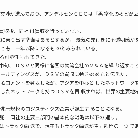
 交渉が進んでおり、アンデルセンＣＥＯは「黒 字化のめどが
収後、同社 は買収を行っていない。
収に乗り出す準備はあるとするが、 景気の先行きに不透明感が
くとも十一年以降になるも のとみられている。
る可能性も出 てきた。
中旬、 ＤＳＶと同様に各国の物流会社のＭ＆Ａを繰 り返すこ
ホールディングスが、ＤＳＶの買収に動き始 めたと伝えた。
するコメントを発表したが、アジアを中心と したネットワーク
としたネットワークを持つＤＳＶを買 収すれば、世界の主要地
。
一兆円規模のロジスティクス企業が誕生す ることになる。
託 同社の主要三部門の基本的な戦略は以下の 通り。
トラック輸 送で、現在もトラック輸送が主力部門の一つ で