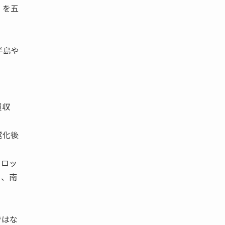
 を五
半島や
買収
営化後
ーロッ
カ、南
ではな