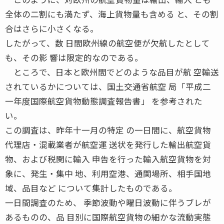
全体の二割にも満たず、海上貨物量も含める と、その割
合はさらに小さくなる。
したがって、数 日間欧州線の航空便が欠航したとして
も、その影 響は限定的なのである。
ところで、日本と欧州間でどのような品目が航 空輸送
されているかについては、国土交通省航空 局「平成二
一年度国際航空貨物動態調査報告書」 を参考された
い。
この調査は、昨年十一月の特定 の一日間に、航空貨物
代理店・混載業者が航空運 送状を発行した輸出航空貨
物、および税関に輸入 申告を行った輸入航空貨物を対
象に、発生・集中 地、利用空港、通関場所、相手国地
域、品目など について集計したものである。
一日間調査のため、 季節波動や曜日波動に伴うブレが
あるものの、品 目別に国際航空貨物の細かな流動実態