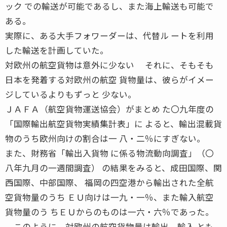
ック での輸送が可能であるし、また海上輸送も可能で
ある。
実際に、ある大手フォワーダーは、代替ル ートを利用
した輸送を計画していた。
対欧州の航空貨物は意外に少ない それに、そもそも
日本を発着する対欧州の航空 貨物量は、彼らがイメー
ジしているよりもずっと 少ない。
ＪＡＦＡ（航空貨物運送協会）がまとめ た〇九年度の
「国際輸出航空貨物実績集計表」に よると、輸出混載貨
物のうち欧州向けの割合は一 八・二％にすぎない。
また、財務省「輸出入貨物 に係る物流動向調査」（〇
八年九月の一週間調査） の結果をみると、成田国際、関
西国際、中部国際、 福岡の四空港から輸出された全航
空貨物量のうち ＥＵ向けは一九・一％、また輸入航空
貨物量のう ちＥＵからのものは一六・六％であった。
このように、対欧州の航空貨物量は輸出、輸入 とも