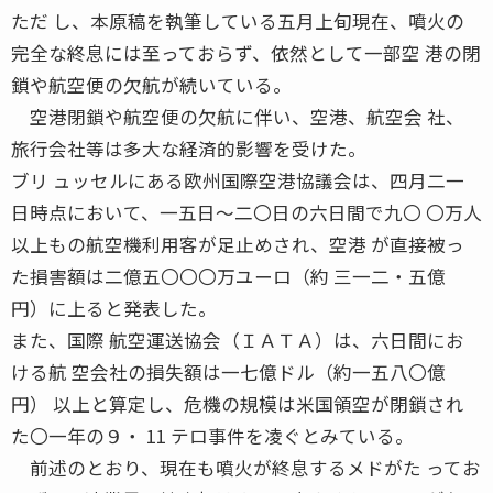
ただ し、本原稿を執筆している五月上旬現在、噴火の
完全な終息には至っておらず、依然として一部空 港の閉
鎖や航空便の欠航が続いている。
空港閉鎖や航空便の欠航に伴い、空港、航空会 社、
旅行会社等は多大な経済的影響を受けた。
ブリ ュッセルにある欧州国際空港協議会は、四月二一
日時点において、一五日〜二〇日の六日間で九〇 〇万人
以上もの航空機利用客が足止めされ、空港 が直接被っ
た損害額は二億五〇〇〇万ユーロ（約 三一二・五億
円）に上ると発表した。
また、国際 航空運送協会（ＩＡＴＡ）は、六日間にお
ける航 空会社の損失額は一七億ドル（約一五八〇億
円） 以上と算定し、危機の規模は米国領空が閉鎖され
た〇一年の９・ 11 テロ事件を凌ぐとみている。
前述のとおり、現在も噴火が終息するメドがた ってお