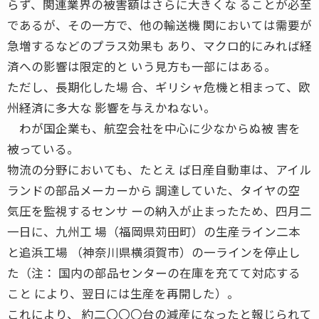
らず、関連業界の被害額はさらに大きくな ることが必至
であるが、その一方で、他の輸送機 関においては需要が
急増するなどのプラス効果も あり、マクロ的にみれば経
済への影響は限定的と いう見方も一部にはある。
ただし、長期化した場 合、ギリシャ危機と相まって、欧
州経済に多大な 影響を与えかねない。
わが国企業も、航空会社を中心に少なからぬ被 害を
被っている。
物流の分野においても、たとえ ば日産自動車は、アイル
ランドの部品メーカーから 調達していた、タイヤの空
気圧を監視するセンサ ーの納入が止まったため、四月二
一日に、九州工 場（福岡県苅田町）の生産ライン二本
と追浜工場 （神奈川県横須賀市）の一ラインを停止し
た（注： 国内の部品センターの在庫を充てて対応する
こと により、翌日には生産を再開した）。
これにより、 約二〇〇〇台の減産になったと報じられて