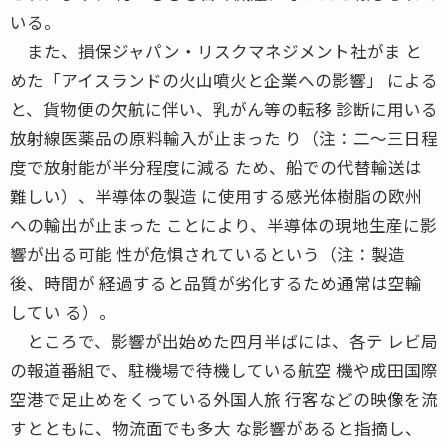
いる。
また、損保ジャパン・リスクマネジメント社がま と
めた「アイスランドの火山噴火と企業への影響」 による
と、貨物便の欠航に伴い、乳がん等の転移 診断に用いる
放射線医薬品の原料輸入が止まった り（注：二〜三日程
度で放射能が半分程度に減る ため、船での代替輸送は
難しい）、半導体の製造 に使用する感光体樹脂の欧州
への輸出が止まった ことにより、半導体の現地生産に影
響が出る可能 性が危惧されているという（注：製造
後、時間が 経過すると品質が劣化するため通常は空輸
してい る）。
ところで、影響が出始めた四月半ばには、各テ レビ局
の報道番組で、駐機場で待機している航空 機や成田国際
空港で足止めをくっている外国人旅 行客などの映像を流
すとともに、物流面でも多大 な影響があると指摘し、