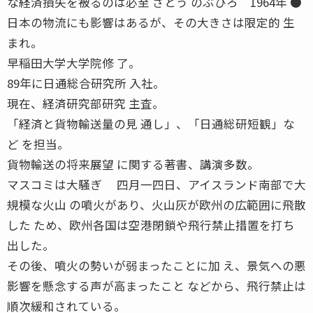
な経済損失を被るのは必至 さとう のぶひろ 1964年 ●
日本の物流にも影響はあるが、その大きさは限定的 生
まれ。
早稲田大学大学院修 了。
89年に日通総合研究所 入社。
現在、経済研究部研究 主査。
「経済と貨物輸送量の見 通し」、「日通総研短観」な
ど を担当。
貨物輸送の将来展望 に関する著書、講演多数。
マスコミは大騒ぎ 四月一四日、アイスランド南部で大
規模な火山 の噴火があり、火山灰が欧州の広範囲に飛散
した ため、欧州各国は空港閉鎖や飛行禁止措置を打ち
出した。
その後、噴火の勢いが弱まったことに加 え、景気への悪
影響を懸念する声が高まったこと などから、飛行禁止は
順次緩和されている。