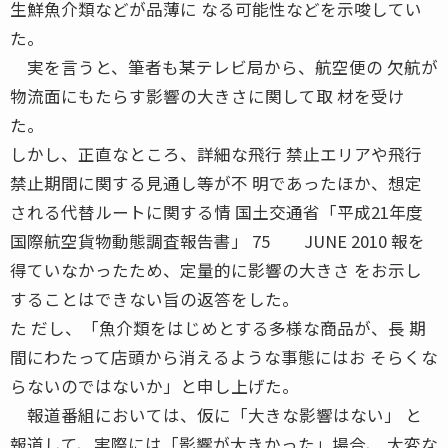
生鮮魚介類などが品薄に なる可能性などを示唆してい
た。
実を言うと、筆者も某テレビ局から、航空便の 欠航が
物流面にもたらす影響の大きさに関して取 材を受け
た。
しかし、正直なところ、詳細な飛行 禁止エリアや飛行
禁止期間に関する見通し等が不 明であったほか、想定
される代替ルートに関する情 国土交通省「平成21年度
国際航空貨物動態調査報告書」 75 JUNE 2010 報を
得ていなかったため、定量的に影響の大きさ をお示し
することはできない旨の返答をした。
た だし、「魚介類をはじめとする多様な商品が、長 期
間にわたって店頭から消えるような事態にはお そらくな
らないのではないか」と申し上げた。
報道番組においては、仮に「大きな影響はない」 と
報道して、実際には「影響が大きかった」場合、 大変な