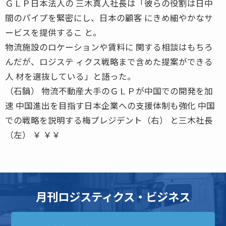
ＧＬＰ日本法人の 三木真人社長は「彼らの役割は日中
間のパイプを緊密にし、日本の顧客 にきめ細やかなサ
ービスを提供するこ と。
物流施設のロケーションや賃料に 関する相談はもちろ
んだが、ロジステ ィクス戦略まで含めた提案ができる
人 材を選抜している」と語った。
（石鍋） 物流不動産大手のＧＬＰが中国での開発を加
速 中国進出を目指す日本企業への支援体制も強化 中国
での戦略を説明する梅プレジデント（右） と三木社長
（左） ￥ ￥￥
月刊ロジスティクス・ビジネス