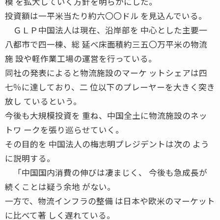
模 を拡大していく方針を明らかにした。
投資額は一平米当たり約六〇〇ドル を見込んでいる。
ＧＬＰ中国法人は現在、沿岸部を 中心とした主要一
八都市で四一棟、総 延べ床面積約三五〇万平米の物流
施 設や軽作業工場の運営を行っている。
同社の発表によると物流施設のマーケ ットシェアは四
七％に達しており、二 位以下のプレーヤーを大きく突き
放し ているという。
今後も大規模投資を 重ね、中国全土に物流施設のネッ
トワ ークを張り巡らせていく。
その目的を 中国法人の梅志明プレジデントは次の よう
に説明する。
「中国国内消費の伸びは凄まじく、 今後も急成長が
続くことは疑う余地 がない。
一方で、物流インフラの整備 は日本や欧米のマーケット
に比べて著 しく遅れている。