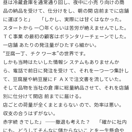
昼は冷蔵倉庫を通常通り回し、夜中に小売 り向けの商
品の納品を受けて、仕分けをし、朝の開 店前までに店舗
に運ぼうと」 「しかし、実際には甘くはなかった。
スタートから 一〇年くらいは苦労が絶えませんでした。
ＴＣ事業 の最初の顧客はボランタリーチェーンでした。
一店舗 あたりの発注量がひたすら細かい。
“豆腐一丁、チク ワ一本”の世界です。
しかも当時はたいした情報シ ステムもありませんか
ら、電話で前日に発注を受け て、それを一つ一つ集計し
て、豆腐屋や納豆屋にＦ ＡＸで注文書を流していた。
そして品物を当社の倉 庫に総量納品させて、それを店舗
別に仕分けて開店 前までに届ける。
店ごとの荷量が全くまとまらない ので、効率は悪い。
収支の合うはずがない。
赤字続 きでした」 ──撤退も考えた？ 「確かに社内
にも、どうしてそんなに儲からないこ とを一生懸命や