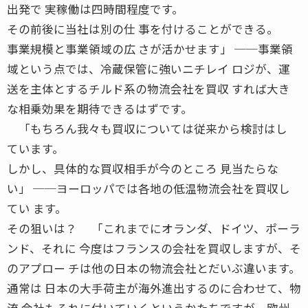
出発で 実稼働は四時間程度です。
その前後に当社は別の仕 事を付けることができる。
事業規模と事業領域の広 さが活かせます」 ──事業領
域という点では、冷蔵保管に強いニチレイ ロジが、運
送を主体とするチルド系の物流会社を買収 すれば大き
な相乗効果を期待できるはずです。
「もちろん我々も買収については従来から検討はし
ています。
しかし、具体的な買収相手が今のところ 見当たらな
い」 ──ヨーロッパでは各地の低温物流会社を買収し
てい ます。
その狙いは？ 「これまでにオランダ、ドイツ、ポーラ
ンド、それに 今度はフランスの会社を買収しますが、そ
のアプロー チは他の日本の物流会社とだいぶ違います。
通常は 日本の大手荷主が海外進出するのに合わせて、物
流 会社もそれに付いていくというかたちですが、欧州