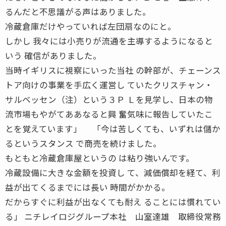
るんだと不思議がる声はありました。
冷蔵倉庫だけやっていれば左団扇なのにと。
しかし 我々には小売りが流通を主導するようになると
いう 確信がありました。
当時イギリスに視察にいった当社 の幹部が、チェーンス
トア向けの事業を手広く運営し ていたクリスチャン・
サルベッセン（注）という３Ｐ Ｌを見学し、日本の物
流市場もやがてああなると興 奮気味に報告していたこ
とを覚えています」 「今は苦しくても、いずれは儲か
るというスタンス で商売を続けました。
もともと冷蔵倉庫屋というの は粘り強いんです。
冷蔵設備に大きな金額を投資し て、減価償却を経て、利
益が出てくるまでには長い 時間がかかる。
だからすぐに利益が出なくても耐え ることには慣れてい
る」 ニチレイロジグループ本社 山室達雄 取締役常務