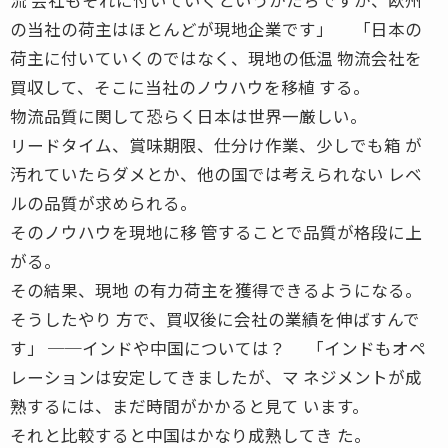
の当社の荷主はほとんどが現地企業です」 「日本の
荷主に付いていくのではなく、現地の低温 物流会社を
買収して、そこに当社のノウハウを移植 する。
物流品質に関して恐らく日本は世界一厳しい。
リードタイム、賞味期限、仕分け作業、少しでも箱 が
汚れていたらダメとか、他の国では考えられない レベ
ルの品質が求められる。
そのノウハウを現地に移 管することで品質が格段に上
がる。
その結果、現地 の有力荷主を獲得できるようになる。
そうしたやり 方で、買収後に会社の業績を伸ばすんで
す」 ──インドや中国については？ 「インドもオペ
レーションは安定してきましたが、マ ネジメントが成
熟するには、まだ時間がかかると見て います。
それと比較すると中国はかなり成熟してき た。