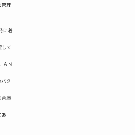
の管理
開発に着
理して
Ｌ ＡＮ
のパタ
の倉庫
てあ