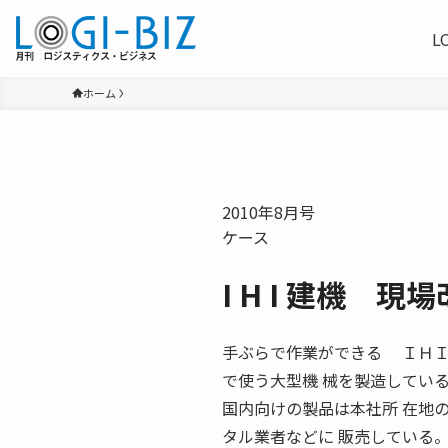
L
ホーム
2010年8月号
ケース
I H I 建機 現
手ぶらで作業ができる ＩＨＩ
で使う大型機 械を製造してい
国内向けの製品は本社所 在地
タル業者などに 販売している