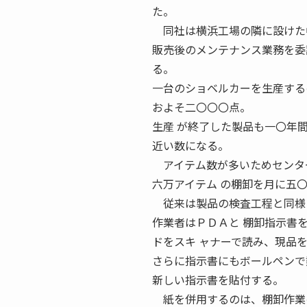
た。
同社は横浜工場の隣に設けた中
販売後のメンテナンス業務を委
る。
一台のショベルカーを生産する
およそ二〇〇〇点。
生産 が終了した製品も一〇年
近い数になる。
アイテム数が多いためセンター
六万アイテム の棚卸を月に五
従来は製品の検査工程と同様に
作業者はＰＤＡと 棚卸指示書
ドをスキ ャナーで読み、現品
さらに指示書にもボールペンで
新しい指示書を貼付する。
紙を併用するのは、棚卸作業の