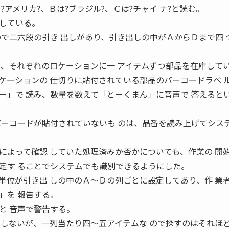
?アメリカ?、Ｂは?ブラジル?、Ｃは?チャイ ナ?と読む。
している。
ので二六段の引き 出しがあり、引き出しの中がＡからＤまで四 
り、それぞれのロケーションに一 アイテムずつ部品を在庫して
ーションの 仕切りに貼付されている部品のバーコードラベ 
ー」で 読み、数量を数えて「とーくまん」に音声で 答えると
バーコードが貼付されていないも のは、品番を読み上げてシス
よって確認 していた処理済みか否かについても、作業の 開
定す ることでシステムでも識別できるようにした。
位が引き出 しの中のＡ〜Ｄの列ごとに設定してあり、作 業
」を 報告する。
と 音声で警告する。
定しないが、一列当たり四〜五アイテムな ので探すのはそれほ