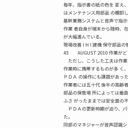
毎年、指示書の紙の色を 変え
はメンテナンス用部品 の棚卸
基幹業務システムと音声で指示
作業 者自身が端末から随時、
が大幅進んでいる。
現場改善 I H I 建機 保守
45 AUGUST 2010 作
ただし、こうした工夫は作業の
作業時に携帯するものが多 く
ＰＤＡ の操作にも課題があっ
作業者には五十代 後半の高齢
部品の保管場 所によっては垂
ふさ がったままでは安全面の
ＰＤＡの更新時期が迫り、パー
た。
同部のマネジャーが音声認識シ