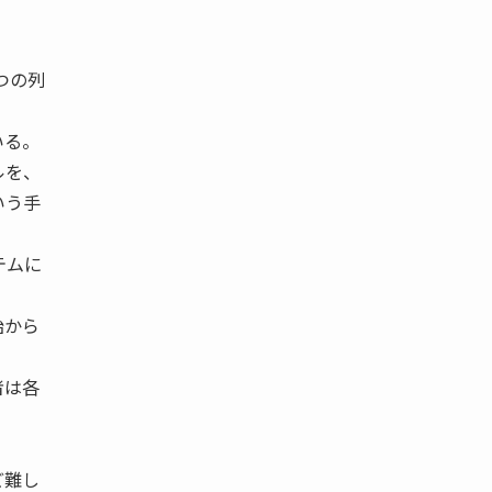
つの列
いる。
ルを、
いう手
テムに
始から
者は各
ど難し