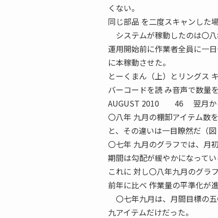
くない。
同じ部品 を二度スキャンした
システムが稼動したのは〇八
運用開始前に作業者全員に一日
に本稼動させた。
とーくまん（上）とリングス キ
バーコードを読 み音声で数量
AUGUST 2010 46 翌
〇八年 九月の棚卸アイテム数
と、その違いは一目瞭然だ（図
〇七年 九月のグラフでは、月
期間は勾配が緩やかになってい
これに 対し〇八年九月のグラ
前年に比べ 作業量の平準化が
〇七年九月は、月間目標の五〇
九アイテムだけだった。