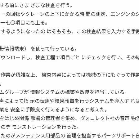
る前にさま ざまな検査を行う。
カーの回転やクレーンの上下にかかる時 間の測定、エンジンの
は一七〇項目にも上る。
目するようになったの はそもそも、この検査結果を入力する手段
情報端末） を使って行っている。
ダウンロードし、検査工程で項目ごと にチェックを行い、その
力作業が煩雑な上、 検査内容によっては機械の下にもぐって作業
。
グループが 情報システムの構築や改良を担当している。
声によって指 示の伝達や結果報告を行うシステムを導入す れ
業を 安全に手際良く行えるようになると考えた。
はじめ関係 部署の管理者を集め、ヴォコレクト社の音声 物
ice」のデ モンストレーションを行った。
したのがメンテナンス用部品の 管理を担当するパーツサポート