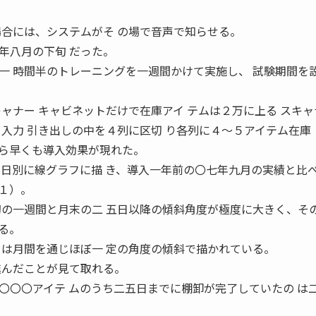
場合には、システムがそ の場で音声で知らせる。
年八月の下旬 だった。
一 時間半のトレーニングを一週間かけて実施し、 試験期間を
ャナー キャビネットだけで在庫アイ テムは２万に上る スキャ
を入力 引き出しの中を４列に区切 り各列に４〜５アイテム在庫
月から早くも導入効果が現れた。
を日別に線グラフに描 き、導入一年前の〇七年九月の実績と比
１）。
初の一週間と月末の二 五日以降の傾斜角度が極度に大きく、その
る。
フは月間を通じほぼ一 定の角度の傾斜で描かれている。
進んだことが見て取れる。
〇〇アイテ ムのうち二五日までに棚卸が完了していたの は