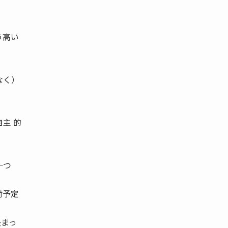
う高い
なく）
主 的
一つ
荷予定
決まっ