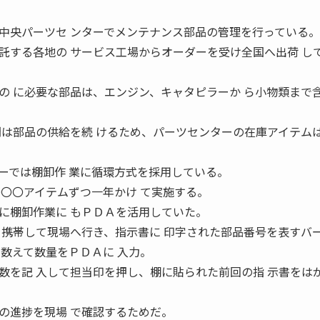
央パーツセ ンターでメンテナンス部品の管理を行っている。
託する各地の サービス工場からオーダーを受け全国へ出荷 し
の に必要な部品は、エンジン、キャタピラーか ら小物類まで
間は部品の供給を続 けるため、パーツセンターの在庫アイテムは
では棚卸作 業に循環方式を採用している。
〇〇〇アイテムずつ一年かけ て実施する。
棚卸作業に もＰＤＡを活用していた。
を携帯して現場へ行き、指示書に 印字された部品番号を表すバ
を数えて数量をＰＤＡに 入力。
数を記 入して担当印を押し、棚に貼られた前回の指 示書をは
進捗を現場 で確認するためだ。