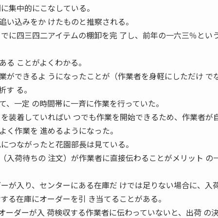
間に集中的にこなしている。
追い込みをか けたものと推察される。
までに四三四二アイテムの棚卸を完 了し、前年の一六三％とい
ある ことがよくわかる。
ができるよ うになったことが（作業者を身軽にしただけ で
析す る。
て、一定 の時間帯に一斉に作業を行っていた。
」を装着していればい つでも作業を開始できるため、作業者が自
よく作業を 進めるようになった。
化につながったと花園部長は見ている。
入荷待ちの 注文）が作業者に直接伝わることがメリット の
ダーが入り、センターにある在庫だ けでは足りない場合に、入
荷する在庫にオーダーを引 き当てることがある。
ーダーが入 荷検収する作業者に伝わっていないと、出荷 の