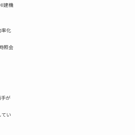
I建機
効率化
随時照会
。
両手が
してい