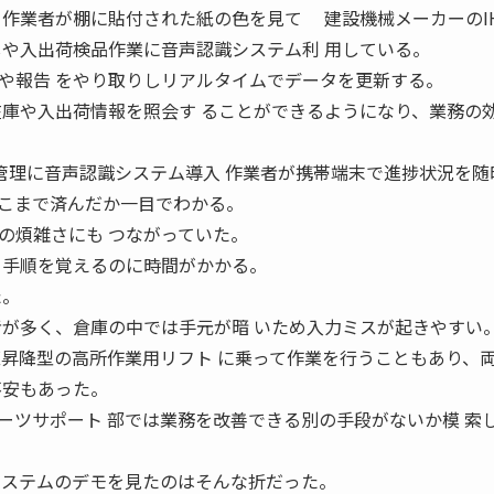
、作業者が棚に貼付された紙の色を見て 建設機械メーカーのIH
しや入出荷検品作業に音声認識システム利 用している。
や報告 をやり取りしリアルタイムでデータを更新する。
在庫や入出荷情報を照会す ることができるようになり、業務の
部品の管理に音声認識システム導入 作業者が携帯端末で進捗状況を
業がどこまで済んだか一目でわかる。
煩雑さにも つながっていた。
、手順を覚えるのに時間がかかる。
た。
者が多く、倉庫の中では手元が暗 いため入力ミスが起きやすい
直昇降型の高所作業用リフト に乗って作業を行うこともあり、
不安もあった。
ツサポート 部では業務を改善できる別の手段がないか模 索
 ステムのデモを見たのはそんな折だった。