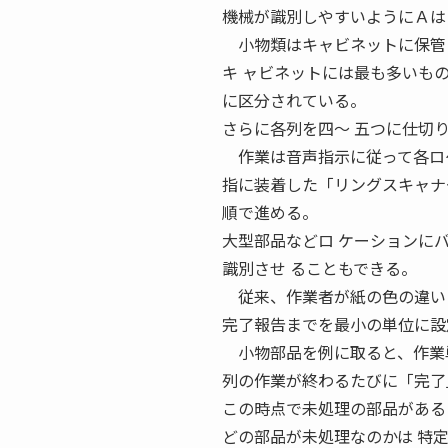
機械が識別しやすいようにＡは 
小物類はキャビネットに保管
キ ャビネットには最も多いも
に区分されている。
さらに各列を四〜 五つに仕切
作業は音声指示に従って各ロケ
指に装着した「リングスキャナ
順で進める。
大型部品などロ ケーションに
識別させ ることもできる。
従来、作業者が紙の色の違いに
完了報告までを最小の単位に設
小物部品を例に取ると、作業単
列の作業が終わるたびに「完了
この時点で未処理の部品がある
どの部品が未処理なのかは 特