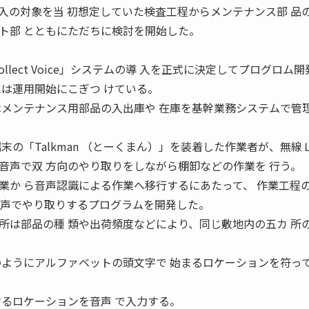
の対象を当 初想定していた検査工程からメンテナンス部 品
ト部 とともにただちに検討を開始した。
llect Voice」システムの導 入を正式に決定してプログロム
には運用開始にこぎつ けている。
メンテナンス用部品の入出庫や 在庫を基幹業務システムで管
では携帯端末の「Talkman （とーくまん）」を装着した作業者が、無線
音声で双 方向のやり取りをしながら棚卸などの作業を 行う。
業か ら音声認識による作業へ移行するにあたって、 作業工程
音声でやり取りするプログラムを開発した。
は部品の種 類や出荷頻度などにより、同じ敷地内の五カ 所
のようにアルファベットの頭文字で 始まるロケーションを符っ
するロケーションを音声 で入力する。