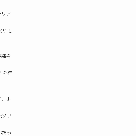
シリア
と し
結果を
 を行
ば、手
流ソリ
部だっ