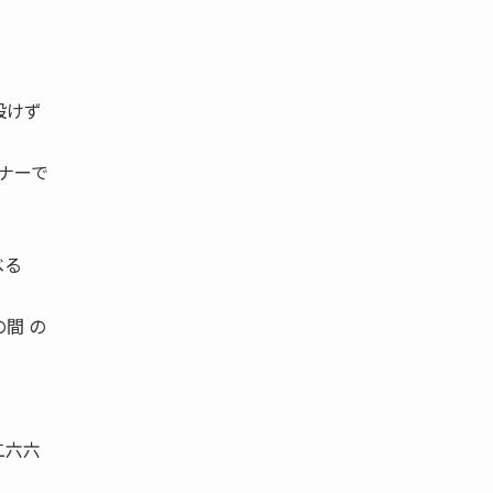
設けず
ナーで
べる
間 の
二六六