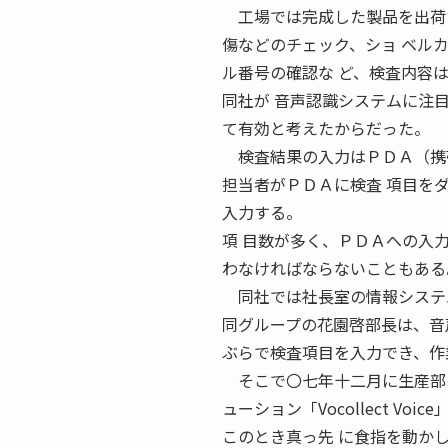
工場では完成した製品を出荷す
傷などのチェック、ショ ベル
ル番号の確認な ど、検査内容
同社が 音声認識システムに注
て有効と考えたからだった。
検査結果の入力はＰＤＡ（携帯
担当者がＰＤＡに検査 項目を
入力する。
項 目数が多く、ＰＤＡへの入
わなければならないこともある
同社では社長室の情報システム
同グループの花園啓部長は、音
ぶらで検査項目を入力でき、作
そこで〇七年十二月に生産部を
ューション「Vocollect Vo
このとき真っ先 に食指を動か